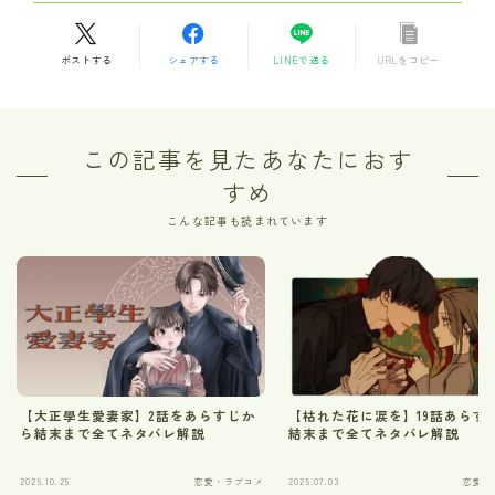
ポストする
シェアする
LINEで送る
URLをコピー
この記事を見たあなたにおす
すめ
こんな記事も読まれています
【大正學生愛妻家】2話をあらすじか
【枯れた花に涙を】19話あらす
ら結末まで全てネタバレ解説
結末まで全てネタバレ解説
2025.10.25
恋愛・ラブコメ
2025.07.03
恋愛・