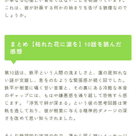
これは、彼が計画する何かの始まりを告げる狼煙なので
しょうか。
まとめ【枯れた花に涙を】10話を読んだ
感想
第10話は、鉄平という人間の浅ましさと、蓮の底知れな
い謎が交錯し、息をのむような緊張感が続く回でした。
鉄平が樹里に囁く甘い言葉と、その裏にある冷酷な本音
のギャップには、もはや嫌悪感を通り越して恐怖すら感
じます。「浮気で絆が深まる」という彼の思考回路は常
軌を逸しており、彼が樹里に与える精神的ダメージの深
さを改めて思い知らされました。
そんな絶望的な状況の中で、蓮から届く短いメッセージ