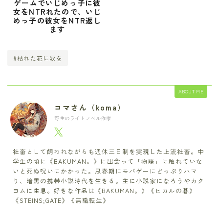
ゲームでいじめっ子に彼
女をNTRれたので、いじ
めっ子の彼女をNTR返し
ます
#枯れた花に涙を
ABOUT ME
コマさん（koma）
野生のライトノベル作家
社畜として飼われながらも週休三日制を実現した上流社畜。中
学生の頃に《BAKUMAN。》に出会って「物語」に触れていな
いと死ぬ呪いにかかった。思春期にモバゲーにどっぷりハマ
り、暗黒の携帯小説時代を生きる。主に小説家になろうやカク
ヨムに生息。好きな作品は《BAKUMAN。》《ヒカルの碁》
《STEINS;GATE》《無職転生》