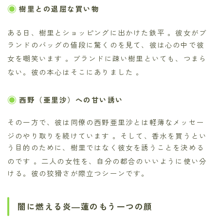
樹里との退屈な買い物
ある日、樹里とショッピングに出かけた鉄平
。彼女がブ
ランドのバッグの値段に驚くのを見て、彼は心の中で彼
女を嘲笑います
。ブランドに疎い樹里といても、つまら
ない。彼の本心はそこにありました
。
西野（亜里沙）への甘い誘い
その一方で、彼は同僚の西野亜里沙とは軽薄なメッセー
ジのやり取りを続けています
。そして、香水を買うとい
う目的のために、樹里ではなく彼女を誘うことを決める
のです
。二人の女性を、自分の都合のいいように使い分
ける。彼の狡猾さが際立つシーンです。
闇に燃える炎―蓮のもう一つの顔