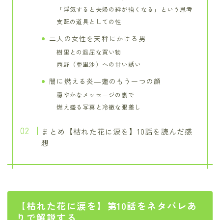
「浮気すると夫婦の絆が強くなる」という思考
支配の道具としての性
二人の女性を天秤にかける男
樹里との退屈な買い物
西野（亜里沙）への甘い誘い
闇に燃える炎―蓮のもう一つの顔
穏やかなメッセージの裏で
燃え盛る写真と冷徹な眼差し
まとめ【枯れた花に涙を】10話を読んだ感
想
【枯れた花に涙を】第10話をネタバレあ
りで解説する