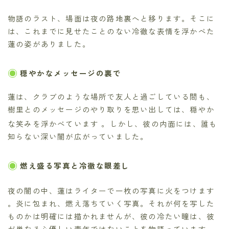
物語のラスト、場面は夜の路地裏へと移ります。そこに
は、これまでに見せたことのない冷徹な表情を浮かべた
蓮の姿がありました。
穏やかなメッセージの裏で
蓮は、クラブのような場所で友人と過ごしている間も、
樹里とのメッセージのやり取りを思い出しては、穏やか
な笑みを浮かべています
。しかし、彼の内面には、誰も
知らない深い闇が広がっていました。
燃え盛る写真と冷徹な眼差し
夜の闇の中、蓮はライターで一枚の写真に火をつけます
。炎に包まれ、燃え落ちていく写真。それが何を写した
ものかは明確には描かれませんが、彼の冷たい瞳は、彼
が単なる心優しい青年ではないことを物語っています。