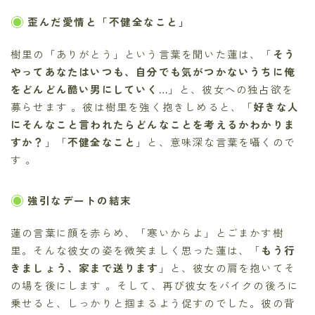
歪んだ愛情と「不健全なこと」
樹里の「ありがとう」という言葉を聞いた蓮は、「
そう
やってあなたはいつも、自分でも気がつかないうちに俺
をどんどん酷い男にしていく…
」と、彼女への独占欲を
募らせます 。彼は樹里を強く抱きしめると、「
好きな人
にそんなこと言われたらどんなことを考えるかわかりま
すか？
」「
不健全なこと
」と、意味深な言葉を囁くので
す 。
強引なデートの結末
蓮の言葉に顔を赤らめ、「寒いからよ」とごまかす樹
里。そんな彼女の姿を微笑ましく思った蓮は、「
もう行
きましょう、家まで送ります
」と、彼女の肩を抱いてそ
の場を後にします 。そして、再び彼女をバイクの後ろに
乗せると、しっかりと掴まるよう促すのでした。彼の背