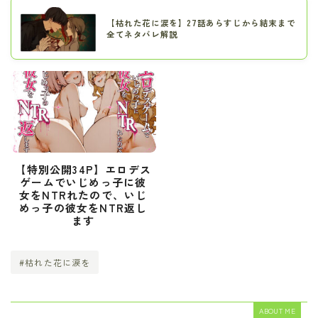
【枯れた花に涙を】27話あらすじから結末まで
全てネタバレ解説
【特別公開34P】エロデス
ゲームでいじめっ子に彼
女をNTRれたので、いじ
めっ子の彼女をNTR返し
ます
#枯れた花に涙を
ABOUT ME