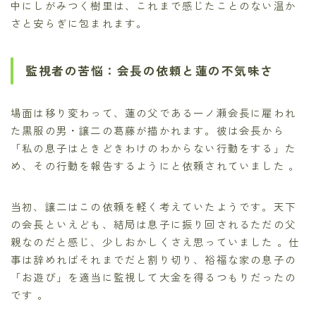
中にしがみつく樹里は、これまで感じたことのない温か
さと安らぎに包まれます。
監視者の苦悩：会長の依頼と蓮の不気味さ
場面は移り変わって、蓮の父である一ノ瀬会長に雇われ
た黒服の男・譲二の葛藤が描かれます。彼は会長から
「私の息子はときどきわけのわからない行動をする」た
め、その行動を報告するようにと依頼されていました 。
当初、譲二はこの依頼を軽く考えていたようです。天下
の会長といえども、結局は息子に振り回されるただの父
親なのだと感じ、少しおかしくさえ思っていました 。仕
事は辞めればそれまでだと割り切り、裕福な家の息子の
「お遊び」を適当に監視して大金を得るつもりだったの
です 。