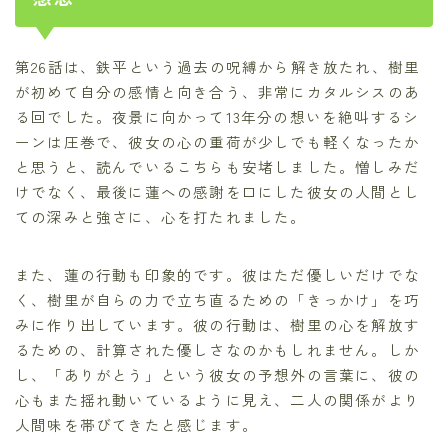
第26話は、鉄平という過去の呪縛から解き放たれ、樹里
が初めて自分の感情と向き合う、非常にカタルシスのあ
る回でした。夜景に向かって13年分の想いを絶叫するシ
ーンは圧巻で、彼女の心の重荷が少しでも軽くなったか
と思うと、読んでいるこちらも安堵しました。憎しみだ
けでなく、最後に蓮への感謝を口にした彼女の人間とし
ての深みと強さに、心を打たれました。
また、蓮の行動も印象的です。彼はただ優しいだけでな
く、樹里が自らの力で立ち直るための「きっかけ」を巧
みに作り出しています。彼の行動は、樹里の心を解放す
るための、計算された優しさなのかもしれません。しか
し、「ありがとう」という彼女の予想外の言葉に、彼の
心もまた揺れ動いているように見え、二人の関係がより
人間味を帯びてきたと感じます。