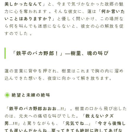
美しかったなんて
」と、今まで気づかなかった故郷の魅
力に心を奪われます 。そんな彼女に、蓮は「
何か言いた
いことはありますか？
」と優しく問いかけ、この場所な
ら何を叫んでも迷惑にならないと、彼女の心の解放を促
すのでした 。
「鉄平のバカ野郎！」―樹里、魂の叫び
蓮の言葉に背中を押され、樹里はこれまで胸の内に溜め
込んできた想いを、夜空に向かって解き放ちます。
絶望と未練の絶叫
「
鉄平のバカ野郎おおお…!!
」 。樹里の口から飛び出した
のは、元夫への痛切な叫びでした。「
救えないクズ
男…!!!
」と罵りながらも、「
元気でね…
」「
今さら後悔し
ても遅いんだからね…戻ってきても絶対に許してあげな