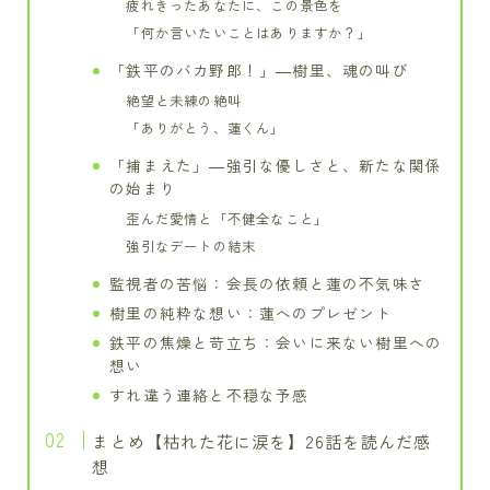
疲れきったあなたに、この景色を
「何か言いたいことはありますか？」
「鉄平のバカ野郎！」―樹里、魂の叫び
絶望と未練の絶叫
「ありがとう、蓮くん」
「捕まえた」―強引な優しさと、新たな関係
の始まり
歪んだ愛情と「不健全なこと」
強引なデートの結末
監視者の苦悩：会長の依頼と蓮の不気味さ
樹里の純粋な想い：蓮へのプレゼント
鉄平の焦燥と苛立ち：会いに来ない樹里への
想い
すれ違う連絡と不穏な予感
まとめ【枯れた花に涙を】26話を読んだ感
想