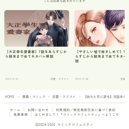
こんな記事も読まれています
【大正學生愛妻家】7話をあらすじか
【やさしい嘘で抱きしめて】1
ら結末まで全てネタバレ解説
らすじから結末まで全てネタバ
説
2025.10.25
恋愛・ラブコメ
2025.12.06
恋愛・
HOME
漫画・コミック
恋愛・ラブコメ
【枯れた花に涙を】26話あら
＞
＞
＞
ホーム
お問い合わせ
利用規約／特定商取引法に基づく表記
免責事項
はじめまして！『コミックコミュニティ』へようこそ
2024–2026 コミックコミュニティ