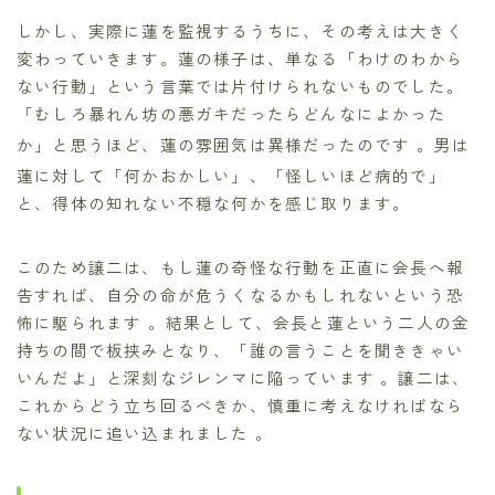
しかし、実際に蓮を監視するうちに、その考えは大きく
変わっていきます。蓮の様子は、単なる「わけのわから
ない行動」という言葉では片付けられないものでした。
「むしろ暴れん坊の悪ガキだったらどんなによかった
か」と思うほど、蓮の雰囲気は異様だったのです
。男は
蓮に対して「何かおかしい」
、「怪しいほど病的で」
と、得体の知れない不穏な何かを感じ取ります。
このため譲二は、もし蓮の奇怪な行動を正直に会長へ報
告すれば、自分の命が危うくなるかもしれないという恐
怖に駆られます 。結果として、会長と蓮という二人の金
持ちの間で板挟みとなり、「誰の言うことを聞ききゃい
いんだよ」と深刻なジレンマに陥っています 。譲二は、
これからどう立ち回るべきか、慎重に考えなければなら
ない状況に追い込まれました 。