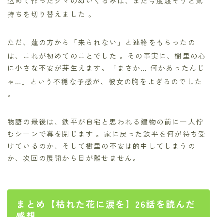
込めて作ったクマのぬいぐるみは、また今度渡そうと気
持ちを切り替えました
。
ただ、蓮の方から「来られない」と連絡をもらったの
は、これが初めてのことでした
。その事実に、樹里の心
に小さな不安が芽生えます。「まさか… 何かあったんじ
ゃ…」という不穏な予感が、彼女の胸をよぎるのでした
。
物語の最後は、鉄平が自宅と思われる建物の前に一人佇
むシーンで幕を閉じます 。家に戻った鉄平を何が待ち受
けているのか、そして樹里の不安は的中してしまうの
か、次回の展開から目が離せません。
まとめ【枯れた花に涙を】26話を読んだ
感想