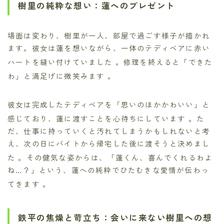
樹里の純粋な想い：蓮へのプレゼント
場面は変わり、樹里が一人、部屋で過ごす様子が描かれ
ます。彼女は蓮を想いながら、一体のテディベアに赤い
ハートを縫い付けていました
。修理を終えると「できた
わ」と満足げに微笑みます
。
彼女は完成したテディベアを「思いのほかかわいい」と
感じており、蓮に渡すことを心待ちにしています
。た
だ、仕事に持っていくと汚れてしまうかもしれないと考
え、次の日にバイトから帰宅した後に渡そうと決めまし
た
。その健気な姿からは、「蓮くん、喜んでくれるわよ
ね…？」という、蓮への純粋でひたむきな愛情が伝わっ
てきます
。
鉄平の焦燥と苛立ち：会いに来ない樹里への想