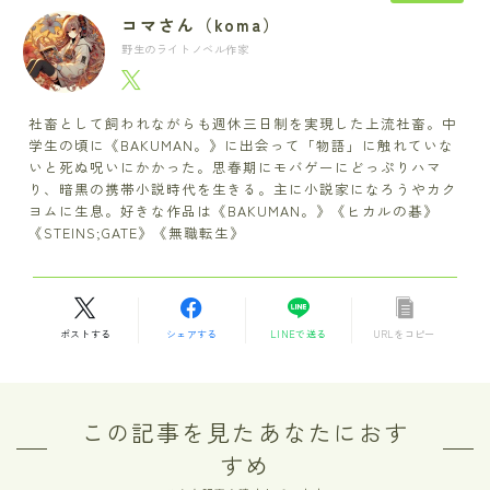
コマさん（koma）
野生のライトノベル作家
社畜として飼われながらも週休三日制を実現した上流社畜。中
学生の頃に《BAKUMAN。》に出会って「物語」に触れていな
いと死ぬ呪いにかかった。思春期にモバゲーにどっぷりハマ
り、暗黒の携帯小説時代を生きる。主に小説家になろうやカク
ヨムに生息。好きな作品は《BAKUMAN。》《ヒカルの碁》
《STEINS;GATE》《無職転生》
ポストする
シェアする
LINEで送る
URLをコピー
この記事を見たあなたにおす
すめ