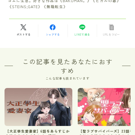
ヨムに生息。好きな作品は《BAKUMAN。》《ヒカルの碁》
《STEINS;GATE》《無職転生》
ポストする
シェアする
LINEで送る
URLをコピー
この記事を見たあなたにおす
すめ
こんな記事も読まれています
【大正學生愛妻家】6話をあらすじか
【聖ラブサバイバーズ】23話を