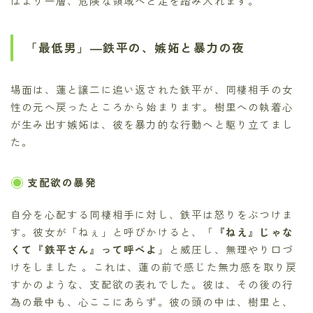
はより一層、危険な領域へと足を踏み入れます。
「最低男」―鉄平の、嫉妬と暴力の夜
場面は、蓮と譲二に追い返された鉄平が、同棲相手の女
性の元へ戻ったところから始まります。樹里への執着心
が生み出す嫉妬は、彼を暴力的な行動へと駆り立てまし
た。
支配欲の暴発
自分を心配する同棲相手に対し、鉄平は怒りをぶつけま
す。彼女が「ねぇ」と呼びかけると、「
『ねえ』じゃな
くて『鉄平さん』って呼べよ
」と威圧し、無理やり口づ
けをしました 。これは、蓮の前で感じた無力感を取り戻
すかのような、支配欲の表れでした。彼は、その後の行
為の最中も、心ここにあらず。彼の頭の中は、樹里と、