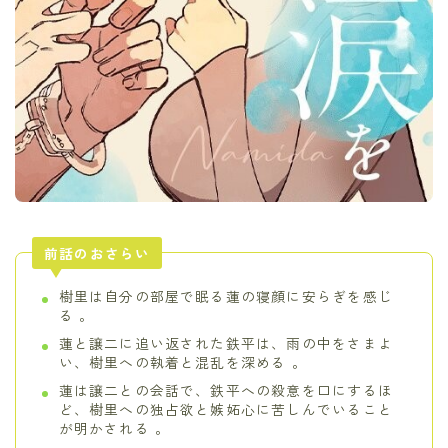
前話のおさらい
樹里は自分の部屋で眠る蓮の寝顔に安らぎを感じ
る 。
蓮と譲二に追い返された鉄平は、雨の中をさまよ
い、樹里への執着と混乱を深める 。
蓮は譲二との会話で、鉄平への殺意を口にするほ
ど、樹里への独占欲と嫉妬心に苦しんでいること
が明かされる 。