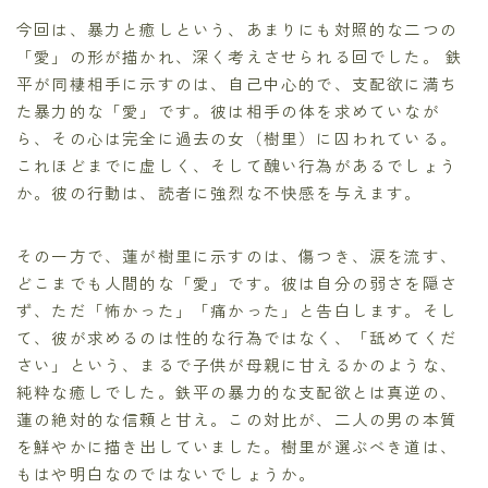
今回は、暴力と癒しという、あまりにも対照的な二つの
「愛」の形が描かれ、深く考えさせられる回でした。 鉄
平が同棲相手に示すのは、自己中心的で、支配欲に満ち
た暴力的な「愛」です。彼は相手の体を求めていなが
ら、その心は完全に過去の女（樹里）に囚われている。
これほどまでに虚しく、そして醜い行為があるでしょう
か。彼の行動は、読者に強烈な不快感を与えます。
その一方で、蓮が樹里に示すのは、傷つき、涙を流す、
どこまでも人間的な「愛」です。彼は自分の弱さを隠さ
ず、ただ「怖かった」「痛かった」と告白します。そし
て、彼が求めるのは性的な行為ではなく、「舐めてくだ
さい」という、まるで子供が母親に甘えるかのような、
純粋な癒しでした。鉄平の暴力的な支配欲とは真逆の、
蓮の絶対的な信頼と甘え。この対比が、二人の男の本質
を鮮やかに描き出していました。樹里が選ぶべき道は、
もはや明白なのではないでしょうか。