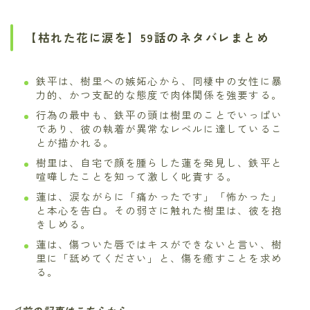
【枯れた花に涙を】59話のネタバレまとめ
鉄平は、樹里への嫉妬心から、同棲中の女性に暴
力的、かつ支配的な態度で肉体関係を強要する。
行為の最中も、鉄平の頭は樹里のことでいっぱい
であり、彼の執着が異常なレベルに達しているこ
とが描かれる。
樹里は、自宅で顔を腫らした蓮を発見し、鉄平と
喧嘩したことを知って激しく叱責する。
蓮は、涙ながらに「痛かったです」「怖かった」
と本心を告白。その弱さに触れた樹里は、彼を抱
きしめる。
蓮は、傷ついた唇ではキスができないと言い、樹
里に「舐めてください」と、傷を癒すことを求め
る。