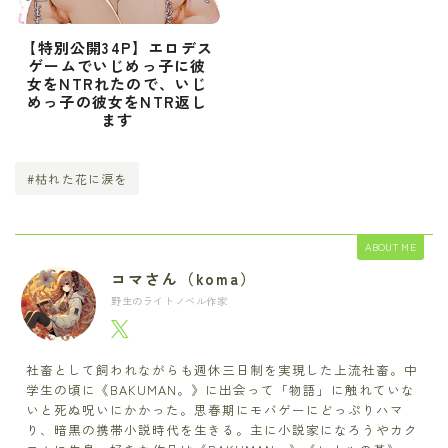
【特別公開34P】エロデス
ゲームでいじめっ子に彼
女をNTRれたので、いじ
めっ子の彼女をNTR返し
ます
#枯れた花に涙を
ABOUT ME
コマさん（koma）
野生のライトノベル作家
社畜として飼われながらも週休三日制を実現した上流社畜。中
学生の頃に《BAKUMAN。》に出会って「物語」に触れていな
いと死ぬ呪いにかかった。思春期にモバゲーにどっぷりハマ
り、暗黒の携帯小説時代を生きる。主に小説家になろうやカク