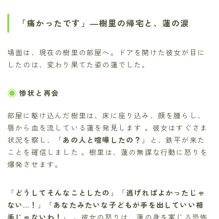
「痛かったです」―樹里の帰宅と、蓮の涙
場面は、現在の樹里の部屋へ。ドアを開けた彼女が目に
したのは、変わり果てた姿の蓮でした。
惨状と再会
部屋に駆け込んだ樹里は、床に座り込み、顔を腫らし、
唇から血を流している蓮を発見します 。彼女はすぐさま
状況を察し、「
あの人と喧嘩したの？
」と、鉄平が来た
ことを確信しました 。樹里は、蓮の無謀な行動に怒りを
爆発させます。
「
どうしてそんなことしたの
」「
逃げればよかったじゃ
ない…！
」「
あなたみたいな子どもが手を出していい相
手じゃないわ！
」 。彼女の怒りは、蓮の身を案じる恐怖