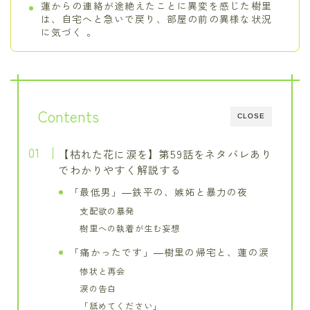
蓮からの連絡が途絶えたことに異変を感じた樹里
は、自宅へと急いで戻り、部屋の前の異様な状況
に気づく 。
Contents
CLOSE
【枯れた花に涙を】第59話をネタバレあり
でわかりやすく解説する
「最低男」―鉄平の、嫉妬と暴力の夜
支配欲の暴発
樹里への執着が生む妄想
「痛かったです」―樹里の帰宅と、蓮の涙
惨状と再会
涙の告白
「舐めてください」