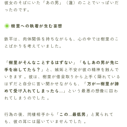
彼女のそばにいた「あの男」（蓮）のことでいっぱいだ
ったのです。
樹里への執着が生む妄想
鉄平は、肉体関係を持ちながらも、心の中では樹里のこ
とばかりを考えていました。
「
樹里がそんなことするはずない
」「
もしあの男が先に
手を出してたら？
」と、嫉妬と不安が彼の精神を蝕んで
いきます 。彼は、樹里が借金取りから上手く隠れている
はずだと自分に言い聞かせながらも、「
万が一樹里が諦
めて受け入れてしまったら…
」という最悪の想像に囚わ
れてしまうのでした 。
行為の後、同棲相手から「
この…最低男
」と罵られて
も、彼の耳には届いていませんでした 。