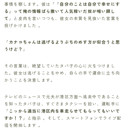
事情を察します。彼は「
「自分のことは自分で幸せにす
る」って俺の情報ばら撒いて人気稼いだ奴が暗い顔し
て
」と皮肉を言いつつも、彼女の本質を見抜いた言葉を
投げかけました 。
「
カナコちゃんは逃げるよりぶちのめす方が似合うと思
うけど？
」
その言葉は、絶望していたタパ子の心に火をつけまし
た。彼女は逃げることをやめ、自らの手で運命に立ち向
かうことを決意します。
テレビのニュースで元夫が港区方面へ逃走中であること
を知ったタパ子は、すぐさまタクシーを拾い、運転手に
「
こっから適当に港区内を車走らせてもらってもいいで
すか！？
」と指示 。そして、スマートフォンでライブ配
信を開始します 。