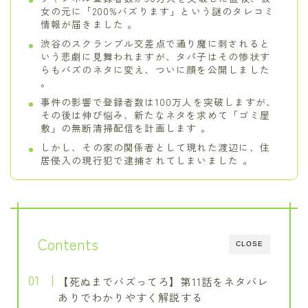
女の元に「200%バズります」という謎のタレコミ
情報が届きました 。
渋谷のスクランブル交差点で通り魔に刺されると
いう悲劇に見舞われますが、タパ子はその惨状す
らもバズのネタに変え、ついに顔を公開しました
。
事件の影響で登録者数は100万人を突破しますが、
その後は伸び悩み、新たなネタを求めて「ゴミ屋
敷」の無断清掃配信を計画します 。
しかし、その家の関係者として現れた渡辺に、住
居侵入の現行犯で逮捕されてしまいました 。
Contents
CLOSE
【死ぬまでバズってろ】第11話をネタバレ
ありでわかりやすく解説する