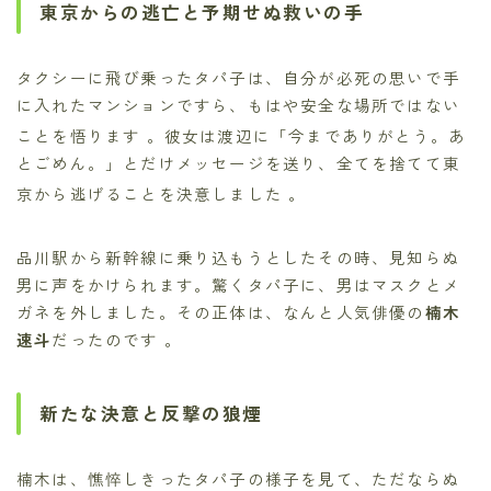
東京からの逃亡と予期せぬ救いの手
タクシーに飛び乗ったタパ子は、自分が必死の思いで手
に入れたマンションですら、もはや安全な場所ではない
ことを悟ります
。彼女は渡辺に「今までありがとう。あ
とごめん。」とだけメッセージを送り、全てを捨てて東
京から逃げることを決意しました
。
品川駅から新幹線に乗り込もうとしたその時、見知らぬ
男に声をかけられます。驚くタパ子に、男はマスクとメ
ガネを外しました。その正体は、なんと人気俳優の
楠木
速斗
だったのです 。
新たな決意と反撃の狼煙
楠木は、憔悴しきったタパ子の様子を見て、ただならぬ