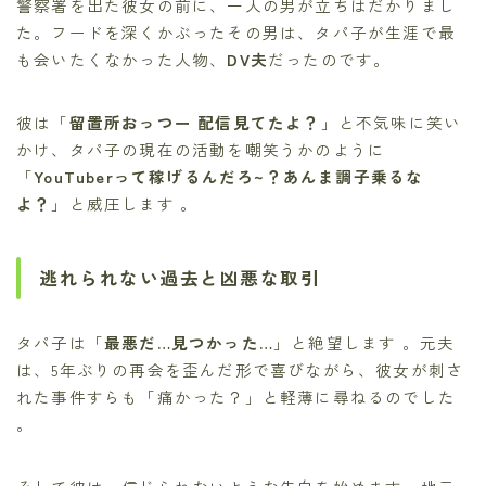
警察署を出た彼女の前に、一人の男が立ちはだかりまし
た。フードを深くかぶったその男は、タパ子が生涯で最
も会いたくなかった人物、
DV夫
だったのです。
彼は「
留置所おっつー 配信見てたよ？
」と不気味に笑い
かけ、タパ子の現在の活動を嘲笑うかのように
「
YouTuberって稼げるんだろ~？あんま調子乗るな
よ？
」と威圧します 。
逃れられない過去と凶悪な取引
タパ子は「
最悪だ…見つかった…
」と絶望します 。元夫
は、5年ぶりの再会を歪んだ形で喜びながら、彼女が刺さ
れた事件すらも「痛かった？」と軽薄に尋ねるのでした
。