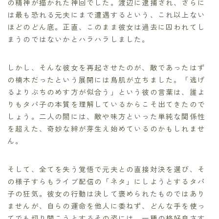
の精神が描かれた神回でした。渡辺に逮捕され、さらに
は最も恐れる元夫にまで遭遇するという、これ以上ない
ほどのどん底。正直、このまま彼女は過去に囚われてし
まうのではないかとハラハラしました。
しかし、そんな彼女を再起させたのが、敵であったはず
の楠木だったという展開には鳥肌が立ちました。「逃げ
るよりぶちのめす方が似合う」という彼の言葉は、誰よ
りもタパ子の本質を理解しているからこそ出てきたので
しょう。二人の間には、敵や味方といった単純な関係性
を超えた、奇妙な絆が芽生え始めているのかもしれませ
ん。
そして、全てを失う覚悟で元夫との直接対決を選び、そ
の様子すらもライブ配信の「ネタ」にしようとするタパ
子の狂気。彼女の行動は決して褒められたものではあり
ませんが、自らの運命を他人に委ねず、どんな手を使っ
てでも切り開こうとするその姿には、一種の格好良さす