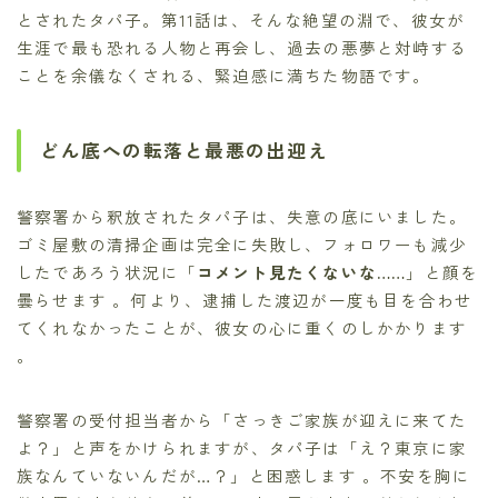
とされたタパ子。第11話は、そんな絶望の淵で、彼女が
生涯で最も恐れる人物と再会し、過去の悪夢と対峙する
ことを余儀なくされる、緊迫感に満ちた物語です。
どん底への転落と最悪の出迎え
警察署から釈放されたタパ子は、失意の底にいました。
ゴミ屋敷の清掃企画は完全に失敗し、フォロワーも減少
したであろう状況に「
コメント見たくないな……
」と顔を
曇らせます 。何より、逮捕した渡辺が一度も目を合わせ
てくれなかったことが、彼女の心に重くのしかかります
。
警察署の受付担当者から「さっきご家族が迎えに来てた
よ？」と声をかけられますが、タパ子は「え？東京に家
族なんていないんだが…？」と困惑します 。不安を胸に