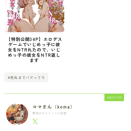
【特別公開34P】エロデス
ゲームでいじめっ子に彼
女をNTRれたので、いじ
めっ子の彼女をNTR返し
ます
#死ぬまでバズってろ
ABOUT ME
コマさん（koma）
野生のライトノベル作家