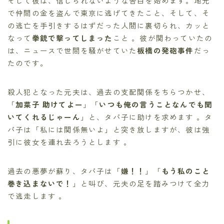
そして彼は、信じられないような告白を始めます。地元
で仲間の金を盗んで東京に逃げてきたこと、そして、そ
の逃亡を手引きするはずだった人間に裏切られ、カッと
なって
拳銃で撃ってしまった
こと 。彼が関わっていたの
は、ニュースで世間を騒がせていた
板橋の発砲事件
だっ
たのです。
殺人犯となった元夫は、過去の支配関係をちらつかせ、
「
加菜子 助けてよー
」「
いつも俺の言うことなんでも聞
いてくれるじゃーん
」と、タパ子に助けを求めます 。タ
パ子は「私には関係無いよ」と突き放しますが、彼は強
引に彼女を連れ去ろうとします 。
過去の悪夢が蘇り、タパ子は「
嫌！！
」「
もう私のこと
巻き込まないで！
」と叫び、元夫の足を踏みつけて全力
で逃走します 。