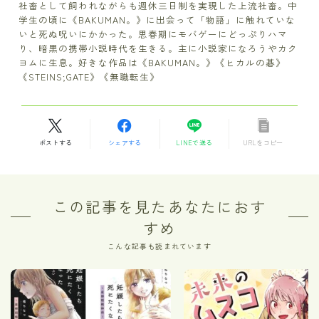
社畜として飼われながらも週休三日制を実現した上流社畜。中
学生の頃に《BAKUMAN。》に出会って「物語」に触れていな
いと死ぬ呪いにかかった。思春期にモバゲーにどっぷりハマ
り、暗黒の携帯小説時代を生きる。主に小説家になろうやカク
ヨムに生息。好きな作品は《BAKUMAN。》《ヒカルの碁》
《STEINS;GATE》《無職転生》
ポストする
シェアする
LINEで送る
URLをコピー
この記事を見たあなたにおす
すめ
こんな記事も読まれています