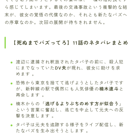
ら感じてしまいます。最後の交通事故という衝撃的な結
末が、彼女の覚悟の代償なのか、それとも新たなバズへ
の序章なのか。次回の展開が待ちきれません。
【死ぬまでバズってろ】11話のネタバレまとめ
渡辺に逮捕され釈放されたタパ子の前に、殺人犯
にまでなっていた
DV夫
が現れ、彼女に助けを求
めます 。
恐怖から東京を捨てて逃げようとしたタパ子です
が、新幹線の駅で偶然にも人気俳優の
楠木速斗
と
再会します 。
楠木からの「
逃げるよりぶちのめす方が似合う
」
という言葉に奮起し、逃亡を中止して元夫への反
撃を決意します 。
タパ子は元夫を追跡する様子をライブ配信し、新
たなバズを生み出そうとします 。