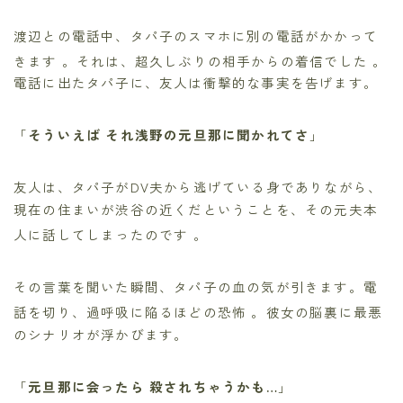
渡辺との電話中、タパ子のスマホに別の電話がかかって
きます
。それは、超久しぶりの相手からの着信でした
。
電話に出たタパ子に、友人は衝撃的な事実を告げます。
「
そういえば それ浅野の元旦那に聞かれてさ
」
友人は、タパ子がDV夫から逃げている身でありながら、
現在の住まいが渋谷の近くだということを、その元夫本
人に話してしまったのです
。
その言葉を聞いた瞬間、タパ子の血の気が引きます。電
話を切り、過呼吸に陥るほどの恐怖
。彼女の脳裏に最悪
のシナリオが浮かびます。
「
元旦那に会ったら 殺されちゃうかも…
」