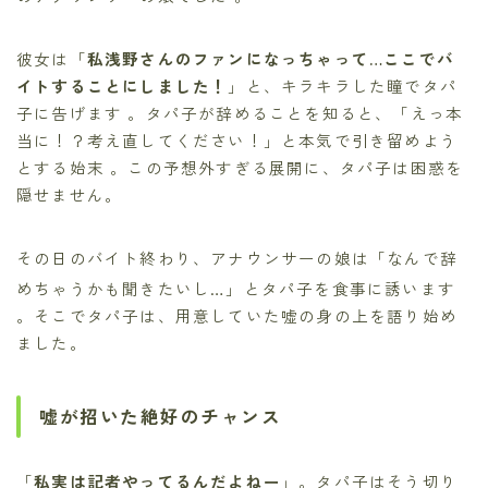
彼女は「
私浅野さんのファンになっちゃって…ここでバ
イトすることにしました！
」と、キラキラした瞳でタパ
子に告げます 。タパ子が辞めることを知ると、「えっ本
当に！？考え直してください！」と本気で引き留めよう
とする始末 。この予想外すぎる展開に、タパ子は困惑を
隠せません。
その日のバイト終わり、アナウンサーの娘は「なんで辞
めちゃうかも聞きたいし…」とタパ子を食事に誘います
。そこでタパ子は、用意していた嘘の身の上を語り始め
ました。
嘘が招いた絶好のチャンス
「
私実は記者やってるんだよねー
」。タパ子はそう切り