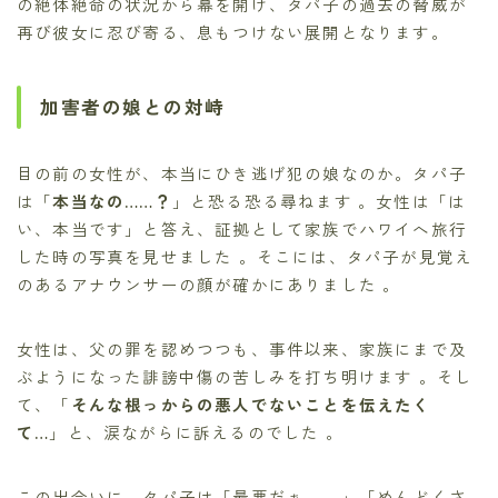
の絶体絶命の状況から幕を開け、タパ子の過去の脅威が
再び彼女に忍び寄る、息もつけない展開となります。
加害者の娘との対峙
目の前の女性が、本当にひき逃げ犯の娘なのか。タパ子
は「
本当なの……？
」と恐る恐る尋ねます 。女性は「は
い、本当です」と答え、証拠として家族でハワイへ旅行
した時の写真を見せました 。そこには、タパ子が見覚え
のあるアナウンサーの顔が確かにありました 。
女性は、父の罪を認めつつも、事件以来、家族にまで及
ぶようになった誹謗中傷の苦しみを打ち明けます 。そし
て、「
そんな根っからの悪人でないことを伝えたく
て…
」と、涙ながらに訴えるのでした 。
この出会いに、タパ子は「最悪だぁ――」「めんどくさ