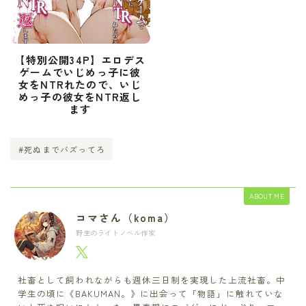
【特別公開34P】エロデス
ゲームでいじめっ子に彼
女をNTRれたので、いじ
めっ子の彼女をNTR返し
ます
#死ぬまでバズってろ
ABOUT ME
コマさん（koma）
野生のライトノベル作家
社畜として飼われながらも週休三日制を実現した上流社畜。中
学生の頃に《BAKUMAN。》に出会って「物語」に触れていな