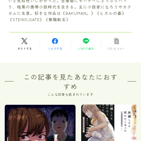
いと死ぬ呪いにかかった。思春期にモバゲーにどっぷりハマ
り、暗黒の携帯小説時代を生きる。主に小説家になろうやカク
ヨムに生息。好きな作品は《BAKUMAN。》《ヒカルの碁》
《STEINS;GATE》《無職転生》
ポストする
シェアする
LINEで送る
URLをコピー
この記事を見たあなたにおす
すめ
こんな記事も読まれています