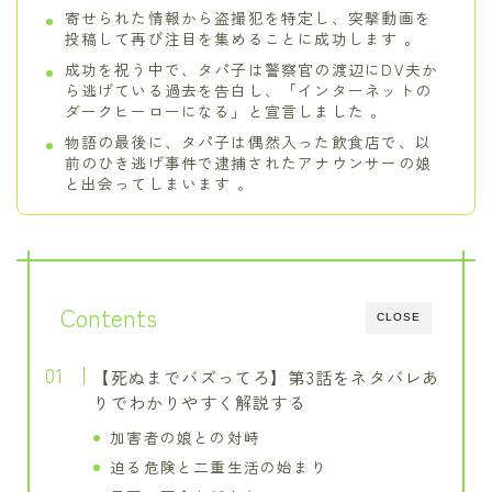
寄せられた情報から盗撮犯を特定し、突撃動画を
投稿して再び注目を集めることに成功します 。
成功を祝う中で、タパ子は警察官の渡辺にDV夫か
ら逃げている過去を告白し、「インターネットの
ダークヒーローになる」と宣言しました 。
物語の最後に、タパ子は偶然入った飲食店で、以
前のひき逃げ事件で逮捕されたアナウンサーの娘
と出会ってしまいます 。
Contents
CLOSE
【死ぬまでバズってろ】第3話をネタバレあ
りでわかりやすく解説する
加害者の娘との対峙
迫る危険と二重生活の始まり