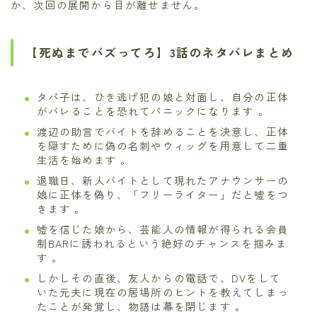
か、次回の展開から目が離せません。
【死ぬまでバズってろ】3話のネタバレまとめ
タパ子は、ひき逃げ犯の娘と対面し、自分の正体
がバレることを恐れてパニックになります 。
渡辺の助言でバイトを辞めることを決意し、正体
を隠すために偽の名刺やウィッグを用意して二重
生活を始めます 。
退職日、新人バイトとして現れたアナウンサーの
娘に正体を偽り、「フリーライター」だと嘘をつ
きます 。
嘘を信じた娘から、芸能人の情報が得られる会員
制BARに誘われるという絶好のチャンスを掴みま
す 。
しかしその直後、友人からの電話で、DVをして
いた元夫に現在の居場所のヒントを教えてしまっ
たことが発覚し、物語は幕を閉じます 。