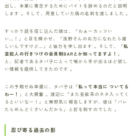
出し、本業に専念するためにバイトを辞めるのだと説明
します 。そして、用意していた偽の名刺を渡しました 。
すっかり話を信じ込んだ娘は、「わぁーカッコい
い…！」と目を輝かせ、「浅野さんのお力になれたら嬉
しいんですけど…」と協力を申し出ます 。そして、「
私
芸能人の行きつけの会員制BARとか知ってますよ！
」
と、記者であるタパ子にとって喉から手が出るほど欲し
い情報を提供してきたのです 。
この予期せぬ幸運に、タパ子は「
私って本当に ついてる
わー！
」と大興奮 。渡辺に「また芸能系のネタ入ってく
るといいなー！」と無邪気に報告しますが、彼は「バレ
たらめんどくさいんだから」と釘を刺すのでした 。
忍び寄る過去の影