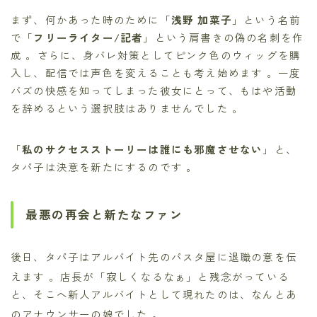
まず、何かあった時のために「
浅野 加菜子
」という名前
で「
フリーライター/記者
」という肩書きの偽の名刺を作
成 。さらに、身バレ対策としてピンク色のウィッグを購
入し、配信では声色を変えることも考え始めます 。一度
バズの快感を知ってしまった彼女にとって、もはや活動
を辞めるという選択肢はありませんでした 。
「
私のサクセスストーリーは誰にも邪魔させない
」と、
タパ子は決意を新たにするのです 。
最悪の再会と新たなファン
後日、タパ子はアルバイト先のパスタ屋に退職の意を伝
えます
。店長が「寂しくなるなぁ」と残念がっている
と、そこへ新人アルバイトとして現れたのは、なんとあ
のアナウンサーの娘でした
。