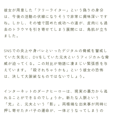
彼女が用意した「フリーライター」という偽りの身分
は、今後の活動の伏線になりそうで非常に興味深いです
ね。しかし、その嘘で固めた成功への道が、皮肉にも過
去のトラウマを引き寄せてしまう展開には、鳥肌が立ち
ました。
SNSでの炎上や身バレといったデジタルの脅威を警戒し
ていた矢先に、DVをしていた元夫というフィジカルな脅
威が迫ってくる。この対比が物語に凄まじい緊張感を与
えています。「殺されちゃうかも」という彼女の恐怖
は、決して大袈裟なものではないでしょう。
インターネットのダークヒーローは、現実の暴力から逃
れることができるのでしょうか。新たな人脈という
「光」と、元夫という「影」。両極端な出来事が同時に
押し寄せたタパ子の運命が、一体どうなってしまうの