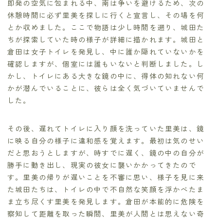
即発の空気に包まれる中、南は争いを避けるため、次の
休憩時間に必ず里美を探しに行くと宣言し、その場を何
とか収めました。ここで物語は少し時間を遡り、城田た
ちが探索していた時の様子が詳細に描かれます。城田と
倉田は女子トイレを発見し、中に誰か隠れていないかを
確認しますが、個室には誰もいないと判断しました。し
かし、トイレにある大きな鏡の中に、得体の知れない何
かが潜んでいることに、彼らは全く気づいていませんで
した。
その後、遅れてトイレに入り顔を洗っていた里美は、鏡
に映る自分の様子に違和感を覚えます。最初は気のせい
だと思おうとしますが、時すでに遅く、鏡の中の自分が
勝手に動き出し、現実の彼女に襲いかかってきたので
す。里美の帰りが遅いことを不審に思い、様子を見に来
た城田たちは、トイレの中で不自然な笑顔を浮かべたま
ま立ち尽くす里美を発見します。倉田が本能的に危険を
察知して距離を取った瞬間、里美が人間とは思えない奇