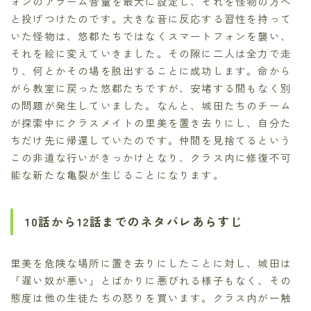
ォンのアラーム音量を最大に設定し、それを怪物の方へ
と投げつけたのです。大きな音に反応する習性を持って
いた怪物は、悠都たちではなくスマートフォンを襲い、
それを絵に変えていきました。その隙に二人は全力で走
り、何とかその場を脱出することに成功します。命から
がら教室に戻った悠都たちですが、安堵する間もなく別
の問題が発生していました。なんと、城田たちのチーム
が探索中にクラスメイトの里美を置き去りにし、自分た
ちだけ先に帰還していたのです。仲間を見捨てるという
この非道な行いがきっかけとなり、クラス内に修復不可
能な新たな亀裂が生じることになります。
10話から12話までのネタバレあらすじ
里美を危険な場所に置き去りにしたことに対し、城田は
「遅い奴が悪い」とばかりに悪びれる様子もなく、その
態度は他の生徒たちの怒りを買います。クラス内が一触