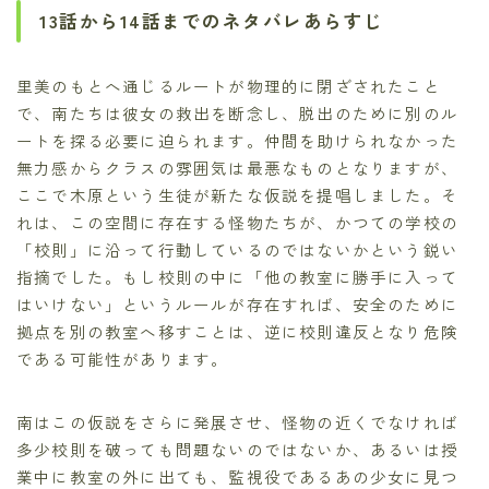
13話から14話までのネタバレあらすじ
里美のもとへ通じるルートが物理的に閉ざされたこと
で、南たちは彼女の救出を断念し、脱出のために別のル
ートを探る必要に迫られます。仲間を助けられなかった
無力感からクラスの雰囲気は最悪なものとなりますが、
ここで木原という生徒が新たな仮説を提唱しました。そ
れは、この空間に存在する怪物たちが、かつての学校の
「校則」に沿って行動しているのではないかという鋭い
指摘でした。もし校則の中に「他の教室に勝手に入って
はいけない」というルールが存在すれば、安全のために
拠点を別の教室へ移すことは、逆に校則違反となり危険
である可能性があります。
南はこの仮説をさらに発展させ、怪物の近くでなければ
多少校則を破っても問題ないのではないか、あるいは授
業中に教室の外に出ても、監視役であるあの少女に見つ