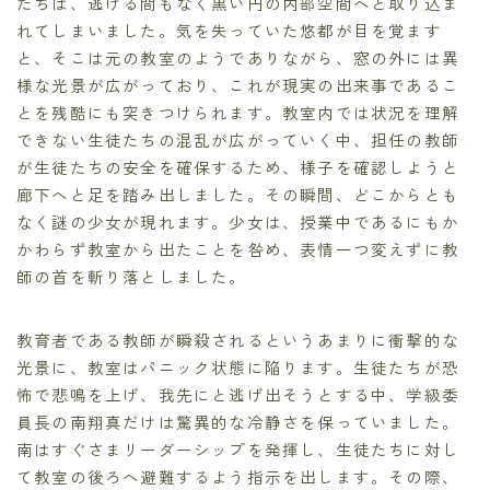
たちは、逃げる間もなく黒い円の内部空間へと取り込ま
れてしまいました。気を失っていた悠都が目を覚ます
と、そこは元の教室のようでありながら、窓の外には異
様な光景が広がっており、これが現実の出来事であるこ
とを残酷にも突きつけられます。教室内では状況を理解
できない生徒たちの混乱が広がっていく中、担任の教師
が生徒たちの安全を確保するため、様子を確認しようと
廊下へと足を踏み出しました。その瞬間、どこからとも
なく謎の少女が現れます。少女は、授業中であるにもか
かわらず教室から出たことを咎め、表情一つ変えずに教
師の首を斬り落としました。
教育者である教師が瞬殺されるというあまりに衝撃的な
光景に、教室はパニック状態に陥ります。生徒たちが恐
怖で悲鳴を上げ、我先にと逃げ出そうとする中、学級委
員長の南翔真だけは驚異的な冷静さを保っていました。
南はすぐさまリーダーシップを発揮し、生徒たちに対し
て教室の後ろへ避難するよう指示を出します。その際、