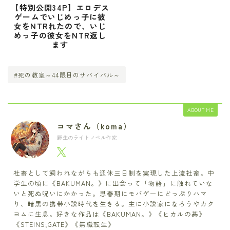
【特別公開34P】エロデス
ゲームでいじめっ子に彼
女をNTRれたので、いじ
めっ子の彼女をNTR返し
ます
#死の教室～44限目のサバイバル～
ABOUT ME
コマさん（koma）
野生のライトノベル作家
社畜として飼われながらも週休三日制を実現した上流社畜。中
学生の頃に《BAKUMAN。》に出会って「物語」に触れていな
いと死ぬ呪いにかかった。思春期にモバゲーにどっぷりハマ
り、暗黒の携帯小説時代を生きる。主に小説家になろうやカク
ヨムに生息。好きな作品は《BAKUMAN。》《ヒカルの碁》
《STEINS;GATE》《無職転生》