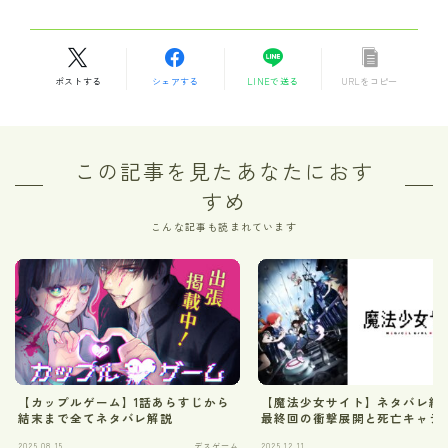
ポストする
シェアする
LINEで送る
URLをコピー
この記事を見たあなたにおす
すめ
こんな記事も読まれています
【カップルゲーム】1話あらすじから
【魔法少女サイト】ネタバレ結
結末まで全てネタバレ解説
最終回の衝撃展開と死亡キャラ
2025.08.15
デスゲーム
2025.12.11
デ