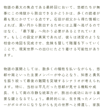
物語の最大の焦点である最終回において、悠都たちが無
事にこの地獄から脱出できるかどうかは、多くの読者が
最も気にかけている点です。石田が叔父から得た情報に
よれば、黒い円から脱出するためには上層へ逃げるので
はなく、「最下層」へ向かう必要があるとされていま
す。もしこの設定が真実であれば、彼らは迷宮のような
校舎の地図を完成させ、危険を冒して階層を下っていく
ことで、現実世界への出口にたどり着ける可能性があり
ます。
物語の展開としては、数多くの犠牲を払いながらも、悠
都や南といった主要メンバーが中心となり、知恵と勇気
を振り絞って最後の難関を突破するシナリオが考えられ
ます。特に、当初は平凡だった悠都が見せる機転や成
長、そして南の冷静な統率力が、脱出の成功における重
要な鍵となるでしょう。最終的には、生き残ったメンバ
ーがボロボロになりながらも元の世界へと帰還し、家族