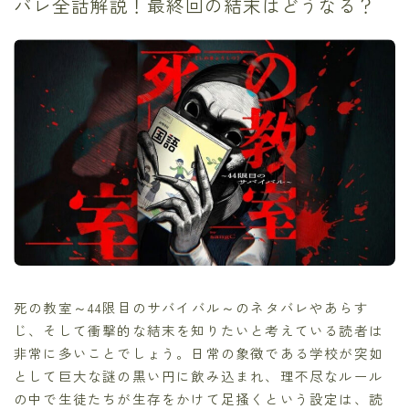
バレ全話解説！最終回の結末はどうなる？
死の教室～44限目のサバイバル～のネタバレやあらす
じ、そして衝撃的な結末を知りたいと考えている読者は
非常に多いことでしょう。日常の象徴である学校が突如
として巨大な謎の黒い円に飲み込まれ、理不尽なルール
の中で生徒たちが生存をかけて足掻くという設定は、読