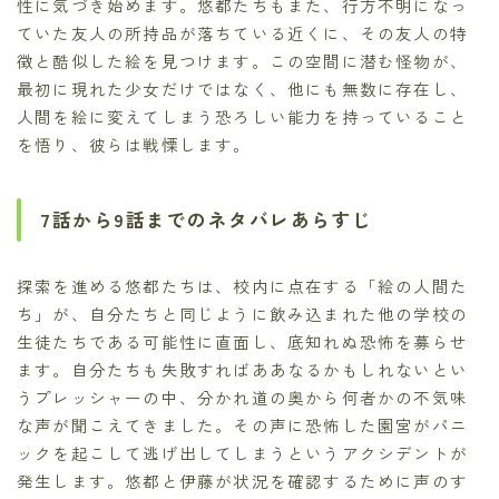
性に気づき始めます。悠都たちもまた、行方不明になっ
ていた友人の所持品が落ちている近くに、その友人の特
徴と酷似した絵を見つけます。この空間に潜む怪物が、
最初に現れた少女だけではなく、他にも無数に存在し、
人間を絵に変えてしまう恐ろしい能力を持っていること
を悟り、彼らは戦慄します。
7話から9話までのネタバレあらすじ
探索を進める悠都たちは、校内に点在する「絵の人間た
ち」が、自分たちと同じように飲み込まれた他の学校の
生徒たちである可能性に直面し、底知れぬ恐怖を募らせ
ます。自分たちも失敗すればああなるかもしれないとい
うプレッシャーの中、分かれ道の奥から何者かの不気味
な声が聞こえてきました。その声に恐怖した園宮がパニ
ックを起こして逃げ出してしまうというアクシデントが
発生します。悠都と伊藤が状況を確認するために声のす