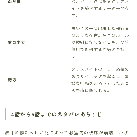
南翔真
ち、パニックに陥るクラスメ
イトを統率するリーダー的存
在。
黒い円の中に出現した執行者
のような存在。独自のルール
謎の少女
や校則に従わない者を、問答
無用で処刑する冷徹さを持
つ。
クラスメイトの一人。恐怖の
あまりパニックを起こし、無
緒方
謀な行動をとろうとしたとこ
ろを南に救われる。
4話から6話までのネタバレあらすじ
教師の惨たらしい死によって教室内の秩序が崩壊しかけ