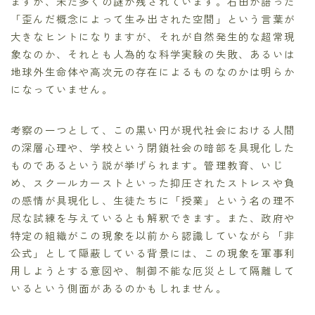
ますが、未だ多くの謎が残されています。石田が語った
「歪んだ概念によって生み出された空間」という言葉が
大きなヒントになりますが、それが自然発生的な超常現
象なのか、それとも人為的な科学実験の失敗、あるいは
地球外生命体や高次元の存在によるものなのかは明らか
になっていません。
考察の一つとして、この黒い円が現代社会における人間
の深層心理や、学校という閉鎖社会の暗部を具現化した
ものであるという説が挙げられます。管理教育、いじ
め、スクールカーストといった抑圧されたストレスや負
の感情が具現化し、生徒たちに「授業」という名の理不
尽な試練を与えているとも解釈できます。また、政府や
特定の組織がこの現象を以前から認識していながら「非
公式」として隠蔽している背景には、この現象を軍事利
用しようとする意図や、制御不能な厄災として隔離して
いるという側面があるのかもしれません。