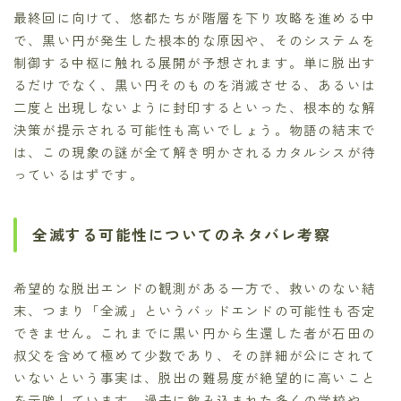
最終回に向けて、悠都たちが階層を下り攻略を進める中
で、黒い円が発生した根本的な原因や、そのシステムを
制御する中枢に触れる展開が予想されます。単に脱出す
るだけでなく、黒い円そのものを消滅させる、あるいは
二度と出現しないように封印するといった、根本的な解
決策が提示される可能性も高いでしょう。物語の結末で
は、この現象の謎が全て解き明かされるカタルシスが待
っているはずです。
全滅する可能性についてのネタバレ考察
希望的な脱出エンドの観測がある一方で、救いのない結
末、つまり「全滅」というバッドエンドの可能性も否定
できません。これまでに黒い円から生還した者が石田の
叔父を含めて極めて少数であり、その詳細が公にされて
いないという事実は、脱出の難易度が絶望的に高いこと
を示唆しています。過去に飲み込まれた多くの学校や