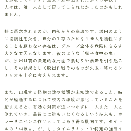
人々は、誰一人として戻ってこられなかったのかもしれ
ません。
特に懸念されるのが、内部からの崩壊です。城田のよう
に協調性を欠き、自分の生存のためなら他人を犠牲にす
ることも厭わない存在は、グループ全体を危険にさらす
大きな要因となります。彼のような「獅子身中の虫」
が、脱出目前の決定的な局面で裏切りや暴走を引き起こ
し、その結果として脱出作戦そのものが失敗に終わるシ
ナリオも十分に考えられます。
また、出現する怪物の数や種類が未知数であること、時
間が経過するにつれて校内の環境が悪化していることを
踏まえると、有効な対策が追いつかずに一人また一人と
倒れていき、最後には誰もいなくなるという結末も、ホ
ラーサスペンス作品としてはあり得る展開です。タイト
ルの「44限目」が、もしタイムリミットや特定の強制イ