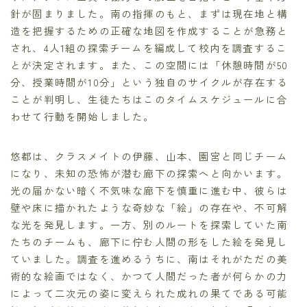
針が固まりました。南の指揮のもと、まずは現在地と構
造を把握するための正確な地図を作成することが急務と
され、4人1組の探索チームを編成して校内を調査するこ
とが決定されます。また、この空間には「休憩時間が50
分、授業時間が10分」という独自のサイクルが存在する
ことが判明し、生徒たちはこのタイムスケジュールに合
わせて行動を開始しました。
悠都は、クラスメイトの伊藤、山本、園宮と同じチーム
になり、未知の恐怖が潜む廊下の探索へと向かいます。
光の届かない暗く不気味な廊下を慎重に進む中、彼らは
壁や床に描かれたような奇妙な「絵」の存在や、不可解
な光を発見します。一方、別のルートを探索していた南
たちのチームも、廊下に佇む人間の形をした絵を発見し
ていました。調査を進めるうちに、南はそれがただの美
術的な絵画ではなく、かつて人間だった者が何らかの力
によって二次元の姿に変えられた成れの果てである可能