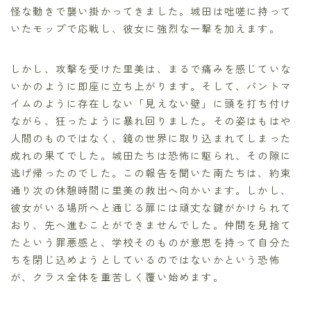
怪な動きで襲い掛かってきました。城田は咄嗟に持って
いたモップで応戦し、彼女に強烈な一撃を加えます。
しかし、攻撃を受けた里美は、まるで痛みを感じていな
いかのように即座に立ち上がります。そして、パントマ
イムのように存在しない「見えない壁」に頭を打ち付け
ながら、狂ったように暴れ回りました。その姿はもはや
人間のものではなく、鏡の世界に取り込まれてしまった
成れの果てでした。城田たちは恐怖に駆られ、その隙に
逃げ帰ったのでした。この報告を聞いた南たちは、約束
通り次の休憩時間に里美の救出へ向かいます。しかし、
彼女がいる場所へと通じる扉には頑丈な鍵がかけられて
おり、先へ進むことができませんでした。仲間を見捨て
たという罪悪感と、学校そのものが意思を持って自分た
ちを閉じ込めようとしているのではないかという恐怖
が、クラス全体を重苦しく覆い始めます。