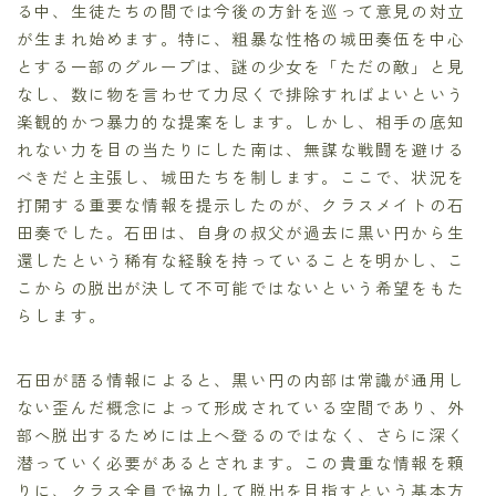
る中、生徒たちの間では今後の方針を巡って意見の対立
が生まれ始めます。特に、粗暴な性格の城田奏伍を中心
とする一部のグループは、謎の少女を「ただの敵」と見
なし、数に物を言わせて力尽くで排除すればよいという
楽観的かつ暴力的な提案をします。しかし、相手の底知
れない力を目の当たりにした南は、無謀な戦闘を避ける
べきだと主張し、城田たちを制します。ここで、状況を
打開する重要な情報を提示したのが、クラスメイトの石
田奏でした。石田は、自身の叔父が過去に黒い円から生
還したという稀有な経験を持っていることを明かし、こ
こからの脱出が決して不可能ではないという希望をもた
らします。
石田が語る情報によると、黒い円の内部は常識が通用し
ない歪んだ概念によって形成されている空間であり、外
部へ脱出するためには上へ登るのではなく、さらに深く
潜っていく必要があるとされます。この貴重な情報を頼
りに、クラス全員で協力して脱出を目指すという基本方