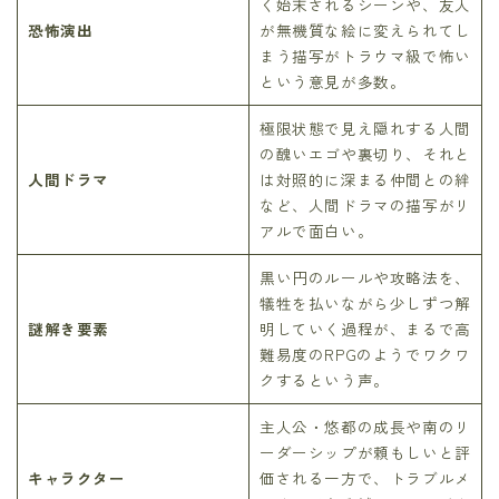
く始末されるシーンや、友人
恐怖演出
が無機質な絵に変えられてし
まう描写がトラウマ級で怖い
という意見が多数。
極限状態で見え隠れする人間
の醜いエゴや裏切り、それと
人間ドラマ
は対照的に深まる仲間との絆
など、人間ドラマの描写がリ
アルで面白い。
黒い円のルールや攻略法を、
犠牲を払いながら少しずつ解
謎解き要素
明していく過程が、まるで高
難易度のRPGのようでワクワ
クするという声。
主人公・悠都の成長や南のリ
ーダーシップが頼もしいと評
キャラクター
価される一方で、トラブルメ