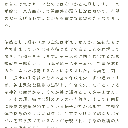
からなければセーフなのではないかと推測します。この
推論は、八方塞がりで閉塞感が漂う状況において、行動
の幅を広げるわずかながらも重要な希望の光となりまし
た。
依然として疑心暗鬼の空気は消えませんが、生徒たちは
立ち止まっていては死を待つだけであることを理解して
おり、行動を再開します。チームの連携を強化するため
編成を一部変更し、山本が城田のチームへ、千葉が悠都
のチームへと移動することになりました。探索を再開
し、脱出の生命線となる地図の作成を少しずつ進めます
が、神出鬼没な怪物の出現や、仲間を失ったことによる
精神的な疲弊から、その進捗は遅々として進みません。
一方その頃、描写は別のクラスへと移り、そこでも同様
に怪物の襲撃が発生している様子が描かれます。学校全
体で複数のクラスが同時に、生存をかけた過酷なサバイ
バルを繰り広げていることが示唆され、事態の規模の大
きさが浮き彫りになります。