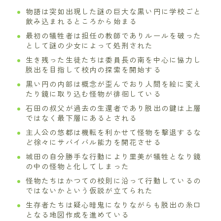
物語は突如出現した謎の巨大な黒い円に学校ごと
飲み込まれるところから始まる
最初の犠牲者は担任の教師でありルールを破った
として謎の少女によって処刑された
生き残った生徒たちは委員長の南を中心に協力し
脱出を目指して校内の探索を開始する
黒い円の内部は概念が歪んでおり人間を絵に変え
たり鏡に取り込む怪物が徘徊している
石田の叔父が過去の生還者であり脱出の鍵は上層
ではなく最下層にあるとされる
主人公の悠都は機転を利かせて怪物を撃退するな
ど徐々にサバイバル能力を開花させる
城田の自分勝手な行動により里美が犠牲となり鏡
の中の怪物と化してしまった
怪物たちはかつての校則に沿って行動しているの
ではないかという仮説が立てられた
生存者たちは疑心暗鬼になりながらも脱出の糸口
となる地図作成を進めている