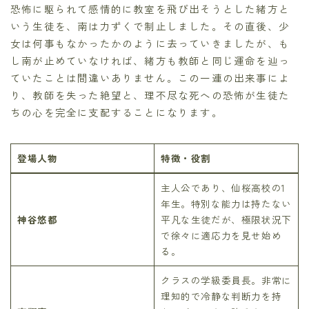
恐怖に駆られて感情的に教室を飛び出そうとした緒方と
いう生徒を、南は力ずくで制止しました。その直後、少
女は何事もなかったかのように去っていきましたが、も
し南が止めていなければ、緒方も教師と同じ運命を辿っ
ていたことは間違いありません。この一連の出来事によ
り、教師を失った絶望と、理不尽な死への恐怖が生徒た
ちの心を完全に支配することになります。
登場人物
特徴・役割
主人公であり、仙桜高校の1
年生。特別な能力は持たない
神谷悠都
平凡な生徒だが、極限状況下
で徐々に適応力を見せ始め
る。
クラスの学級委員長。非常に
理知的で冷静な判断力を持