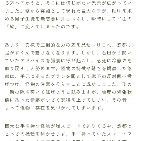
る方へ向かうと、そこには信じがたい光景が広がってい
ました。壁から突如として現れた巨大な手が、助けを求
める男子生徒を無慈悲に押しつぶし、瞬時にして平面の
「絵」に変えてしまったのです。
あまりに異様で圧倒的な力の差を見せつけられ、悠都は
足がすくんで動けなくなります。しかし、石田から聞い
ていたアドバイスを脳裏に呼び起こし、必死に冷静さを
取り戻そうと努めます。怪物の特徴や動きを観察した悠
都は、手元にあったブラシを囮として廊下の反対側へ投
げつけ、怪物の注意をそらすことに成功しました。その
一瞬の隙を突いて逃げようと試みますが、極度の緊張状
態にあった伊藤が小さく悲鳴を上げてしまい、その音に
よって怪物に存在を気づかれてしまいます。
巨大な手を持つ怪物が猛スピードで迫りくる中、悠都は
とっさの機転を利かせます。手に持っていたスマートフ