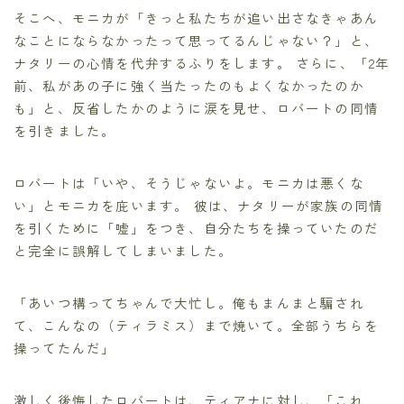
そこへ、モニカが「きっと私たちが追い出さなきゃあん
なことにならなかったって思ってるんじゃない？」と、
ナタリーの心情を代弁するふりをします。 さらに、「2年
前、私があの子に強く当たったのもよくなかったのか
も」と、反省したかのように涙を見せ、ロバートの同情
を引きました。
ロバートは「いや、そうじゃないよ。モニカは悪くな
い」とモニカを庇います。 彼は、ナタリーが家族の同情
を引くために「嘘」をつき、自分たちを操っていたのだ
と完全に誤解してしまいました。
「あいつ構ってちゃんで大忙し。俺もまんまと騙され
て、こんなの（ティラミス）まで焼いて。全部うちらを
操ってたんだ」
激しく後悔したロバートは、ティアナに対し、「これ