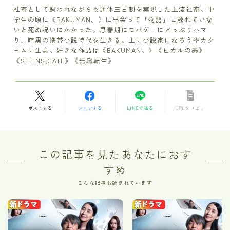
社畜として飼われながらも週休三日制を実現した上流社畜。中
学生の頃に《BAKUMAN。》に出会って「物語」に触れていな
いと死ぬ呪いにかかった。思春期にモバゲーにどっぷりハマ
り、暗黒の携帯小説時代を生きる。主に小説家になろうやカク
ヨムに生息。好きな作品は《BAKUMAN。》《ヒカルの碁》
《STEINS;GATE》《無職転生》
ポストする
シェアする
LINEで送る
URLをコピー
この記事を見たあなたにおす
すめ
こんな記事も読まれています