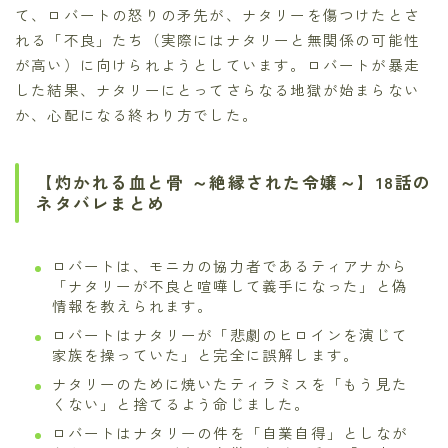
て、ロバートの怒りの矛先が、ナタリーを傷つけたとさ
れる「不良」たち（実際にはナタリーと無関係の可能性
が高い）に向けられようとしています。ロバートが暴走
した結果、ナタリーにとってさらなる地獄が始まらない
か、心配になる終わり方でした。
【灼かれる血と骨 ～絶縁された令嬢～】18話の
ネタバレまとめ
ロバートは、モニカの協力者であるティアナから
「ナタリーが不良と喧嘩して義手になった」と偽
情報を教えられます。
ロバートはナタリーが「悲劇のヒロインを演じて
家族を操っていた」と完全に誤解します。
ナタリーのために焼いたティラミスを「もう見た
くない」と捨てるよう命じました。
ロバートはナタリーの件を「自業自得」としなが