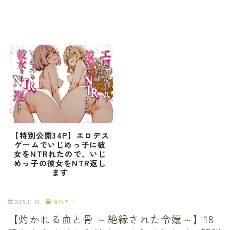
【特別公開34P】エロデス
ゲームでいじめっ子に彼
女をNTRれたので、いじ
めっ子の彼女をNTR返し
ます
2025.11.10
復習モノ
【灼かれる血と骨 ～絶縁された令嬢～】18