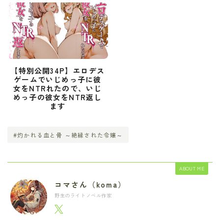
【特別公開34P】エロデス
ゲームでいじめっ子に彼
女をNTRれたので、いじ
めっ子の彼女をNTR返し
ます
#灼かれる血と骨 ～絶縁された令嬢～
ABOUT ME
コマさん（koma）
野生のライトノベル作家