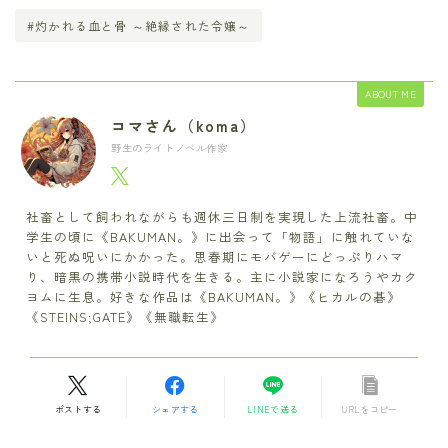
#灼かれる血と骨 ～絶縁された令嬢～
ABOUT ME
コマさん（koma）
野生のライトノベル作家
社畜として飼われながらも週休三日制を実現した上流社畜。中
学生の頃に《BAKUMAN。》に出会って「物語」に触れていな
いと死ぬ呪いにかかった。思春期にモバゲーにどっぷりハマ
り、暗黒の携帯小説時代を生きる。主に小説家になろうやカク
ヨムに生息。好きな作品は《BAKUMAN。》《ヒカルの碁》
《STEINS;GATE》《無職転生》
ポストする
シェアする
LINEで送る
URLをコピー