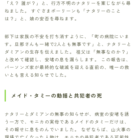
「え？ 誰が？」と、行方不明のナタリーを案じながら尋
ねました。 すぐさまポーリーンも「ナタリーのこと
は？」と、娘の安否を尋ねます。
部下は家族の不安を打ち消すように、「町の病院にいま
す。旦那さんも一緒で2人とも無事です」と、ナタリーと
ダミアンの生存を伝えました。 祖父は「無事なのか？」
と改めて確認し、安堵の息を漏らします。 この報告は、
パーソンズ家が最終的な破滅を迎える直前の、唯一の救
いとも言える知らせでした。
メイド・タミーの動揺と共犯者の死
ナタリーとダミアンの無事の知らせが、病室の安堵を誘
う一方で、モニカの実母であるメイドのタミーだけは、
その報せに息をのんでいました。 なぜならば、山火事の
現場で亡くなった人物は、モニカの共犯者である可能性