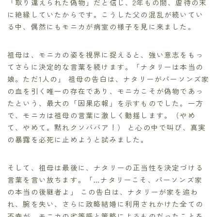
「取り違えられた偽物」だと信じ、2年もの間、虐待の末
に絶縁していたからです。こうした父の混乱が続いてい
る中、偶然にもモニカが病室の様子を見に来ました。
祖母は、モニカの姿を視界に捉えると、強い意志をもっ
てさらに決定的な言葉を続けます。「ナタリーは本当の
娘。ただ1人の」 祖母の告白は、ナタリーがパーソンズ家
の血を引く唯一の存在であり、モニカこそが偽物であっ
たという、最大の「因果応報」を示すものでした。一方
で、モニカは祖母の言葉に激しく動揺します。（やめ
て、やめて。黙れクソババア！） と心の中で叫び、真実
の暴露を必死に止めようと試みました。
そして、祖母は最後に、ナタリーの正当性を決定づける
言葉を言い放ちます。「…ナタリーこそ、パーソンズ家
の本当の後継者よ」 この告白は、ナタリーが家を追わ
れ、腕を失い、さらに政略結婚に利用されかけた全ての
不幸が、モニカの劣等感と策略によるものだったことを