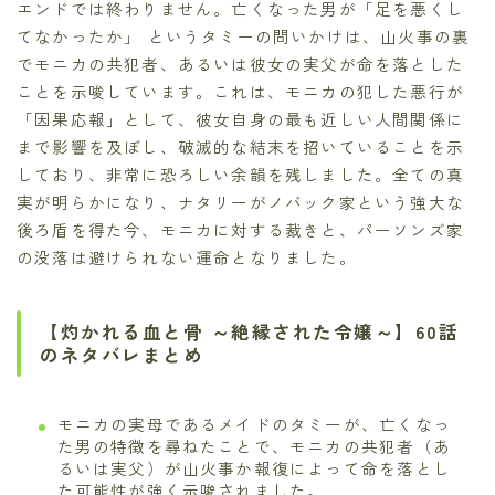
エンドでは終わりません。亡くなった男が「足を悪くし
てなかったか」 というタミーの問いかけは、山火事の裏
でモニカの共犯者、あるいは彼女の実父が命を落とした
ことを示唆しています。これは、モニカの犯した悪行が
「因果応報」として、彼女自身の最も近しい人間関係に
まで影響を及ぼし、破滅的な結末を招いていることを示
しており、非常に恐ろしい余韻を残しました。全ての真
実が明らかになり、ナタリーがノバック家という強大な
後ろ盾を得た今、モニカに対する裁きと、パーソンズ家
の没落は避けられない運命となりました。
【灼かれる血と骨 ～絶縁された令嬢～】60話
のネタバレまとめ
モニカの実母であるメイドのタミーが、亡くなっ
た男の特徴を尋ねたことで、モニカの共犯者（あ
るいは実父）が山火事か報復によって命を落とし
た可能性が強く示唆されました。