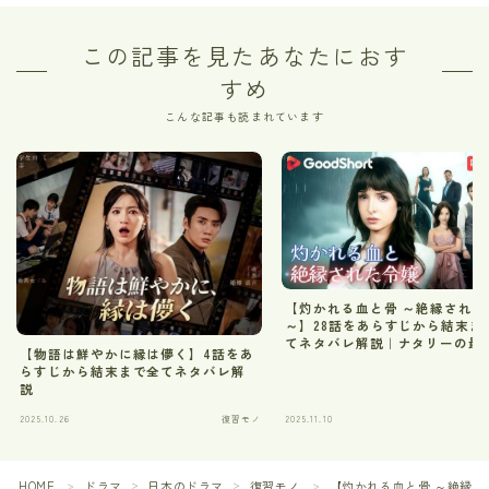
この記事を見たあなたにおす
すめ
こんな記事も読まれています
【灼かれる血と骨 ～絶縁された
～】28話をあらすじから結末ま
てネタバレ解説｜ナタリーの最
【物語は鮮やかに縁は儚く】4話をあ
は？【Good short】
らすじから結末まで全てネタバレ解
説
2025.10.26
復習モノ
2025.11.10
HOME
ドラマ
日本のドラマ
復習モノ
【灼かれる血と骨 ～絶縁され
＞
＞
＞
＞