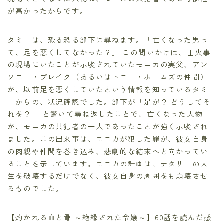
が高かったからです。
タミーは、恐る恐る部下に尋ねます。「亡くなった男っ
て、足を悪くしてなかった？」 この問いかけは、山火事
の現場にいたことが示唆されていたモニカの実父、アン
ソニー・ブレイク（あるいはトニー・ホームズの仲間）
が、以前足を悪くしていたという情報を知っているタミ
ーからの、状況確認でした。部下が「足が？ どうしてそ
れを？」 と驚いて尋ね返したことで、亡くなった人物
が、モニカの共犯者の一人であったことが強く示唆され
ました。この出来事は、モニカが犯した罪が、彼女自身
の肉親や仲間を巻き込み、悲劇的な結末へと向かってい
ることを示しています。モニカの計画は、ナタリーの人
生を破壊するだけでなく、彼女自身の周囲をも崩壊させ
るものでした。
【灼かれる血と骨 ～絶縁された令嬢～】60話を読んだ感