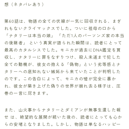
想（ネタバレあり）
第60話は、物語の全ての伏線が一気に回収される、まぎ
れもないクライマックスでした。ついに祖母の口から
「ナタリーは本当の娘」 「ただ1人のパーソンズ家の本当
の後継者」 という真実が語られた瞬間は、読者にとって
最高のカタルシスでした。モニカが過去にDNA鑑定を買
収し、ナタリーに罪をなすりつけ、殺人未遂まで犯した
全ての動機が、彼女の抱える「偽物」という劣等感とナ
タリーへの底知れない嫉妬から来ていたことが判明した
のです。この告白によって、モニカの嘘が完全に暴か
れ、彼女が築き上げた偽りの世界が崩れ去る様子は、圧
巻の一言に尽きます。
また、山火事からナタリーとダミアンが無事生還した報
せ は、絶望的な展開が続いた後の、読者にとっても心か
らの安堵となりました。しかし、物語は単なるハッピー