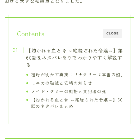
おける大きな転換点となりました。
Contents
CLOSE
【灼かれる血と骨 ～絶縁された令嬢～】第
60話をネタバレありでわかりやすく解説す
る
祖母が明かす真実：「ナタリーは本当の娘」
モニカの破滅と安堵の知らせ
メイド・タミーの動揺と共犯者の死
【灼かれる血と骨 ～絶縁された令嬢～】60
話のネタバレまとめ