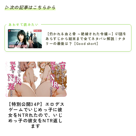
▷次の記事はこちらから
あわせて読みたい
【灼かれる血と骨 ～絶縁された令嬢～】61話を
あらすじから結末まで全てネタバレ解説｜ナタ
リーの最後は？【Good short】
【特別公開34P】エロデス
ゲームでいじめっ子に彼
女をNTRれたので、いじ
めっ子の彼女をNTR返し
ます