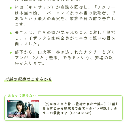
祖母（キャサリン）が意識を回復し、「ナタリー
は本当の娘」「パーソンズ家の本当の後継者」で
あるという最大の真実を、家族全員の前で告白し
ます。
モニカは、自らの嘘が暴かれたことに激しく動揺
し、アイザックら家族全員がモニカに疑いの目を
向けました。
部下から、山火事に巻き込まれたナタリーとダミ
アンが「2人とも無事」であるという、安堵の報
告が入ります。
◁前の記事はこちらから
あわせて読みたい
【灼かれる血と骨 ～絶縁された令嬢～】59話を
あらすじから結末まで全てネタバレ解説｜ナタ
リーの最後は？【Good short】