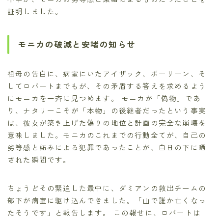
証明しました。
モニカの破滅と安堵の知らせ
祖母の告白に、病室にいたアイザック、ポーリーン、そ
してロバートまでもが、その矛盾する答えを求めるよう
にモニカを一斉に見つめます。 モニカが「偽物」であ
り、ナタリーこそが「本物」の後継者だったという事実
は、彼女が築き上げた偽りの地位と計画の完全な崩壊を
意味しました。モニカのこれまでの行動全てが、自己の
劣等感と妬みによる犯罪であったことが、白日の下に晒
された瞬間です。
ちょうどその緊迫した最中に、ダミアンの救出チームの
部下が病室に駆け込んできました。「山で誰か亡くなっ
たそうです」と報告します。 この報せに、ロバートは