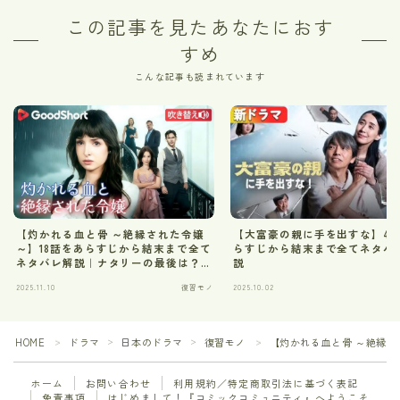
この記事を見たあなたにおす
すめ
こんな記事も読まれています
【灼かれる血と骨 ～絶縁された令嬢
【大富豪の親に手を出すな】49
～】18話をあらすじから結末まで全て
らすじから結末まで全てネタバ
ネタバレ解説｜ナタリーの最後は？
説
【Good short】
2025.11.10
復習モノ
2025.10.02
HOME
ドラマ
日本のドラマ
復習モノ
【灼かれる血と骨 ～絶縁され
＞
＞
＞
＞
ホーム
お問い合わせ
利用規約／特定商取引法に基づく表記
免責事項
はじめまして！『コミックコミュニティ』へようこそ