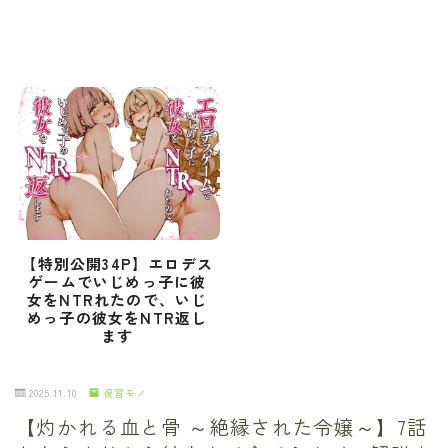
【特別公開34P】エロデス
ゲームでいじめっ子に彼
女をNTRれたので、いじ
めっ子の彼女をNTR返し
ます
2025.11.10
復習モノ
【灼かれる血と骨 ～絶縁された令嬢～】7話