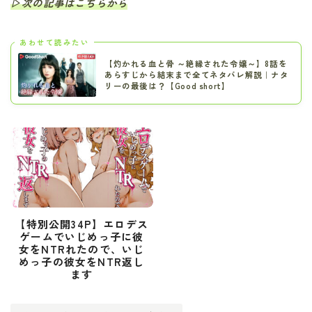
▷次の記事はこちらから
あわせて読みたい
【灼かれる血と骨 ～絶縁された令嬢～】8話を
あらすじから結末まで全てネタバレ解説｜ナタ
リーの最後は？【Good short】
【特別公開34P】エロデス
ゲームでいじめっ子に彼
女をNTRれたので、いじ
めっ子の彼女をNTR返し
ます