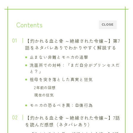
Contents
CLOSE
【灼かれる血と骨 ～絶縁された令嬢～】第7
話をネタバレありでわかりやすく解説する
止まない非難とモニカの追撃
洗面所での対峙：「まだ自分がプリンセスだ
と？」
祖母を突き落とした真実と狂気
2年前の回想
現在の狂気
モニカの恐るべき罠：自傷行為
【灼かれる血と骨 ～絶縁された令嬢～】7話
を読んだ感想（ネタバレあり）