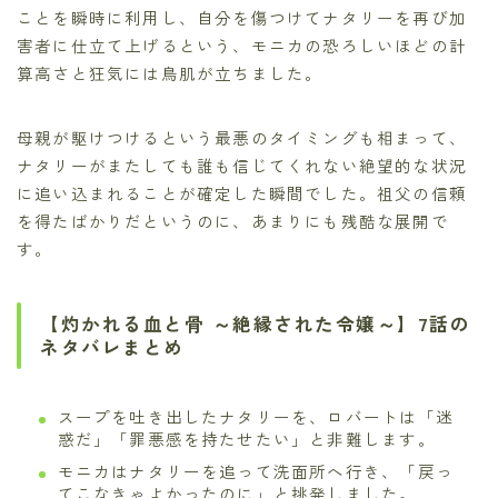
ことを瞬時に利用し、自分を傷つけてナタリーを再び加
害者に仕立て上げるという、モニカの恐ろしいほどの計
算高さと狂気には鳥肌が立ちました。
母親が駆けつけるという最悪のタイミングも相まって、
ナタリーがまたしても誰も信じてくれない絶望的な状況
に追い込まれることが確定した瞬間でした。祖父の信頼
を得たばかりだというのに、あまりにも残酷な展開で
す。
【灼かれる血と骨 ～絶縁された令嬢～】7話の
ネタバレまとめ
スープを吐き出したナタリーを、ロバートは「迷
惑だ」「罪悪感を持たせたい」と非難します。
モニカはナタリーを追って洗面所へ行き、「戻っ
てこなきゃよかったのに」と挑発しました。