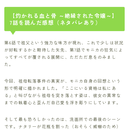
【灼かれる血と骨 ～絶縁された令嬢～】
7話を読んだ感想（ネタバレあり）
第6話で祖父という強力な味方が現れ、これで少しは状況
が好転するかと期待した矢先、第7話でモニカの狂気によ
ってすべてが覆される展開に、ただただ息をのみまし
た。
今回、祖母転落事件の真実が、モニカ自身の回想という
形で明確に描かれました。「ここにいる資格は私にあ
る」と叫びながら祖母を突き落とす姿は、彼女の異常な
までの執着心と歪んだ自己愛を浮き彫りにしています。
そして最も恐ろしかったのは、洗面所での最後のシーン
です。ナタリーが花瓶を割った（おそらく威嚇のため）