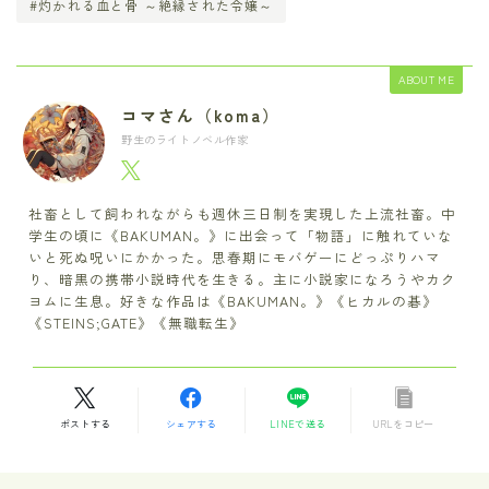
#灼かれる血と骨 ～絶縁された令嬢～
ABOUT ME
コマさん（koma）
野生のライトノベル作家
社畜として飼われながらも週休三日制を実現した上流社畜。中
学生の頃に《BAKUMAN。》に出会って「物語」に触れていな
いと死ぬ呪いにかかった。思春期にモバゲーにどっぷりハマ
り、暗黒の携帯小説時代を生きる。主に小説家になろうやカク
ヨムに生息。好きな作品は《BAKUMAN。》《ヒカルの碁》
《STEINS;GATE》《無職転生》
ポストする
シェアする
LINEで送る
URLをコピー