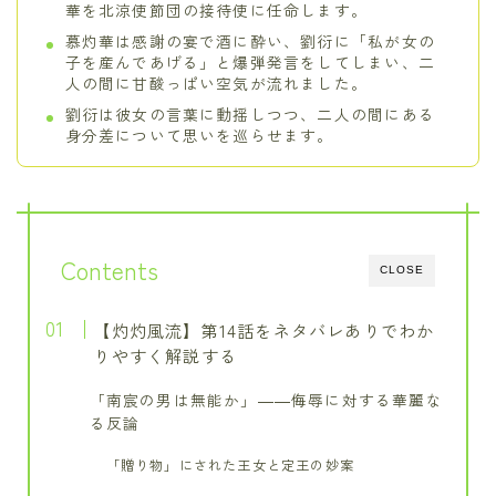
華を北涼使節団の接待使に任命します。
慕灼華は感謝の宴で酒に酔い、劉衍に「私が女の
子を産んであげる」と爆弾発言をしてしまい、二
人の間に甘酸っぱい空気が流れました。
劉衍は彼女の言葉に動揺しつつ、二人の間にある
身分差について思いを巡らせます。
Contents
CLOSE
【灼灼風流】第14話をネタバレありでわか
りやすく解説する
「南宸の男は無能か」――侮辱に対する華麗な
る反論
「贈り物」にされた王女と定王の妙案