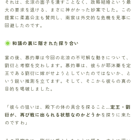
それは、北涼の面子を潰すことなく、政略結婚という最
大の要求を退ける、まさに神がかった妙案でした。この
提案に柔嘉公主も賛同し、南宸は外交的な危機を見事に
回避したのです。
和議の裏に隠された探り合い
宴の後、慕灼華は今回の北涼の不可解な動きについて、
劉衍と考察を交わします。慕灼華は、彼らが耶沐蓁を定
王である劉衍に嫁がせようとしていたのではないか、と
いう鋭い推測を立てます。そして、そこから彼らの真の
目的を喝破しました。
「彼らの狙いは、殿下の体の具合を探ること…
定王・劉
衍が、再び戦に出られる状態なのかどうか
を探りに来た
のですわ」