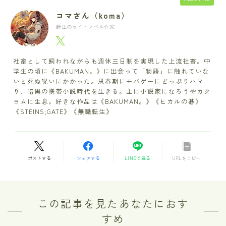
コマさん（koma）
野生のライトノベル作家
社畜として飼われながらも週休三日制を実現した上流社畜。中
学生の頃に《BAKUMAN。》に出会って「物語」に触れていな
いと死ぬ呪いにかかった。思春期にモバゲーにどっぷりハマ
り、暗黒の携帯小説時代を生きる。主に小説家になろうやカク
ヨムに生息。好きな作品は《BAKUMAN。》《ヒカルの碁》
《STEINS;GATE》《無職転生》
ポストする
シェアする
LINEで送る
URLをコピー
この記事を見たあなたにおす
すめ