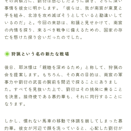
その洞察力に、劉衍は感心したように頷き、さらに深い
事情を彼女に明かします。「彼らは、我が南宸が東夏と
手を組み、北涼を攻め滅ぼそうとしていると勘違いして
いるのだ」と。今回の来訪は、和議と見せかけて、南宸
の内情を探り、来るべき戦争に備えるための、国家の存
亡を懸けた探り合いだったのでした。
狩猟という名の新たな戦場
後日、耶沐憬は「親睦を深めるため」と称して、狩猟の
会を提案します。もちろん、その真の目的は、南宸の軍
事力や劉衍の武芸の腕前を間近で探ることにありまし
た。すべてを見抜いた上で、劉衍はその挑発に乗ること
を決意。接待使である慕灼華も、それに同行することに
なります。
しかし、慣れない馬車の移動で体調を崩してしまった慕
灼華。彼女が河辺で顔を洗っていると、心配した劉衍が