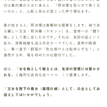
衍は慕灼華のそばに来ると、「耶沐憬を怒らせて怖くな
いのか」と、心配と呆れが混じった声で尋ねます。
宴が始まると、耶沐憬は衝撃的な提案をします。妹であ
る麗しい王女・耶沐蓁（ヤモシン）を、皇帝への「贈り
物」として差し出したのです。それは、友好の証という
名の、政略結婚を迫る外交カードでした。皇帝が困惑
し、第一皇子・劉琛が「色仕掛けとは恥知らずな！」と
激昂する中、場を収めたのは劉衍でした。
彼は、「
女を物として贈るとは、北涼の習慣には驚かさ
れる
」と痛烈な皮肉を述べつつ、こう提案します。
「
王女を陛下の養女（義理の娘）として、公主としてお
迎えしてはいかがでしょう
」