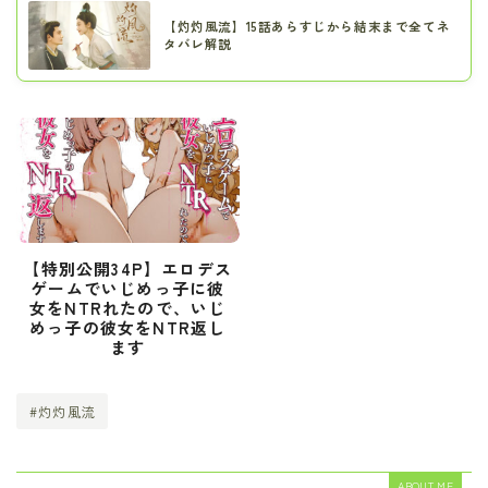
【灼灼風流】15話あらすじから結末まで全てネ
タバレ解説
【特別公開34P】エロデス
ゲームでいじめっ子に彼
女をNTRれたので、いじ
めっ子の彼女をNTR返し
ます
#灼灼風流
ABOUT ME