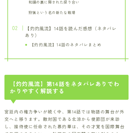
和議の裏に隠された探り合い
狩猟という名の新たな戦場
【灼灼風流】14話を読んだ感想（ネタバレ
あり）
【灼灼風流】14話のネタバレまとめ
【灼灼風流】第14話をネタバレありでわ
かりやすく解説する
宮廷内の権力争いが続く中、第14話では物語の舞台が外
交へと移ります。敵対国である北涼から使節団が来訪
し、接待使に任命された慕灼華は、その才覚を国際舞台