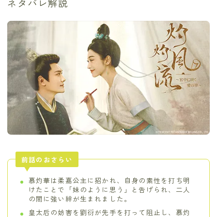
ネタバレ解説
前話のおさらい
慕灼華は柔嘉公主に招かれ、自身の素性を打ち明
けたことで「妹のように思う」と告げられ、二人
の間に強い絆が生まれました。
皇太后の妨害を劉衍が先手を打って阻止し、慕灼