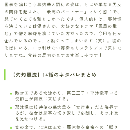
国事を論じ合う慕灼華と劉衍の姿は、もはや単なる男女
の関係を超えた、「最高のパートナー」という感じで、
見ていてとても頼もしかったです。個人的には、耶沐憬
を演じている俳優さんが、大好きなドラマ『鳳凰の飛
翔』で憎き寧斉を演じていた方だったので、今回も何か
企んでいるのでは…と勘ぐってしまいます（笑）。彼の
そばにいる、口の利けない護衛もミステリアスで気にな
りますね。今後の展開がますます楽しみです！
【灼灼風流】14話のネタバレまとめ
敵対国である北涼から、第三王子・耶沐憬率いる
使節団が南宸に来訪する。
耶沐憬は接待使の慕灼華を「女官吏」だと侮辱す
るが、彼女は見事な切り返しで応酬し、その才覚
を見せつける。
宴の席で、北涼は王女・耶沐蓁を皇帝への「贈り