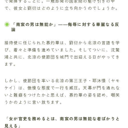
で発揮することに。一触即発の国家間の駆け引きの中
で、彼女と劉衍はどのように立ち向かうのでしょうか。
「南宸の男は無能か」――侮辱に対する華麗なる反
論
接待使に任じられた慕灼華は、劉衍から北涼の言語を学
び、着々と準備を進めていました。そしてついに、沈驚
鴻と共に、北涼の使節団を城門で出迎える日がやってき
ます。
しかし、使節団を率いる北涼の第三王子・耶沐憬（ヤモ
ケイ）は、傲慢な態度で一行を威圧。天幕が門を通れな
いと難癖をつけたかと思えば、慕灼華の姿を認め、嘲笑
うかのように言い放ちます。
「
女が官吏を務めるとは、南宸の男は無能な者ばかりと
見える
」