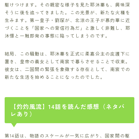
駆けつけます。その親密な様子を見た耶沐蓁も、興味深
そうに後を追ってきました。この光景が、新たな火種を
生みます。第一皇子・劉琛が、北涼の王子が慕灼華に近
づくことを「国家への背信行為だ」と激しく非難し、耶
沐憬と一触即発の事態に陥ってしまうのです。
結局、この騒動は、耶沐蓁を正式に柔嘉公主の庇護下に
置き、皇帝の義女として南宸で暮らさせることで収束。
彼女は、二国間の緊張を象徴する存在として、南宸での
新たな生活を始めることになったのでした。
【灼灼風流】14話を読んだ感想（ネタバ
レあり）
第14話は、物語のスケールが一気に広がり、国家間の駆