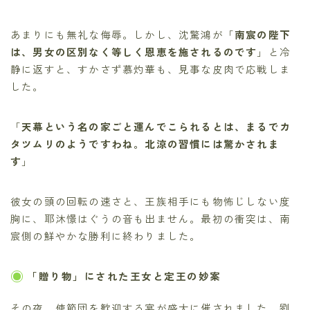
あまりにも無礼な侮辱。しかし、沈驚鴻が「
南宸の陛下
は、男女の区別なく等しく恩恵を施されるのです
」と冷
静に返すと、すかさず慕灼華も、見事な皮肉で応戦しま
した。
「
天幕という名の家ごと運んでこられるとは、まるでカ
タツムリのようですわね。北涼の習慣には驚かされま
す
」
彼女の頭の回転の速さと、王族相手にも物怖じしない度
胸に、耶沐憬はぐうの音も出ません。最初の衝突は、南
宸側の鮮やかな勝利に終わりました。
「贈り物」にされた王女と定王の妙案
その夜、使節団を歓迎する宴が盛大に催されました。劉