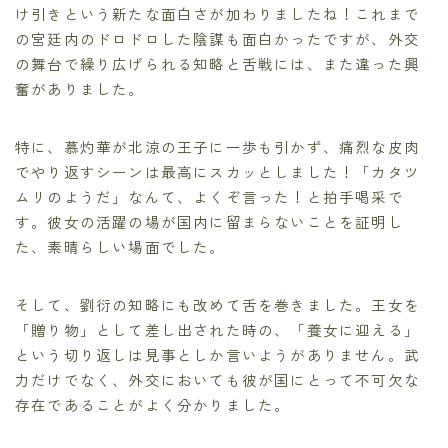
け引きという新たな面白さが加わりましたね！これまで
の宮廷内のドロドロした陰謀も面白かったですが、外交
の舞台で繰り広げられる知略と舌戦には、また違った興
奮がありました。
特に、慕灼華が北涼の王子に一歩も引かず、痛烈な皮肉
でやり返すシーンは最高にスカッとしました！「カタツ
ムリのようだ」なんて、よくぞ言った！と拍手喝采で
す。彼女の活躍の場が国内に留まらないことを証明し
た、素晴らしい場面でした。
そして、劉衍の知略にも改めて舌を巻きました。王女を
「贈り物」として差し出された時の、「養女に迎える」
という切り返しは見事としか言いようがありません。武
力だけでなく、外交においても彼が国にとって不可欠な
存在であることがよく分かりました。