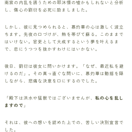
南宸の内乱を誘うための耶沐憬の嘘かもしれないと分析
し、傷心の劉衍を必死に励ましました。
しかし、彼に見つめられると、慕灼華の心は激しく波立
ちます。先夜の口づけが、熱を帯びて蘇る。このままで
はいけない。官吏として大成するという夢を叶えるま
で、恋にうつつを抜かすわけにはいかない。
後日、劉衍は彼女に問いかけます。「なぜ、最近私を避
けるのだ」。その真っ直ぐな問いに、慕灼華は動揺を隠
しながら、悲痛な決意を口にするのでした。
「殿下は洪水や猛獣ではございませんが、
私の心を乱し
ますので
」
それは、彼への想いを認めた上での、苦しい決別宣言で
した。