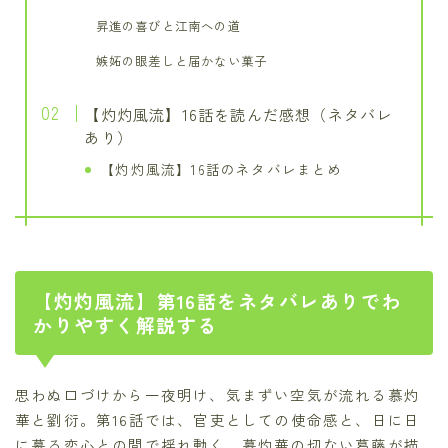
昇進の喜びと江南への道
嫉妬の眼差しと届かない菓子
【灼灼風流】16話を読んだ感想（ネタバレ
あり）
【灼灼風流】16話のネタバレまとめ
【灼灼風流】第16話をネタバレありでわ
かりやすく解説する
思わぬ口づけから一夜明け、気まずい空気が流れる慕灼
華と劉衍。第16話では、官吏としての使命感と、日に日
に募る恋心との間で揺れ動く、慕灼華の切ない葛藤が描