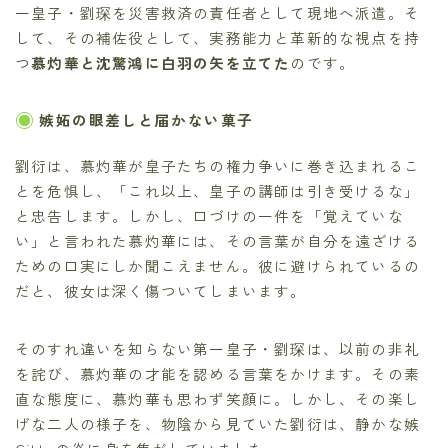
一皇子・劉琛を災害救済の責任者として現地へ派遣。そ
して、その補佐役として、実務能力と革新的な視点を持
つ
慕灼華と沈驚鴻に白羽の矢を立てた
のです。
嫉妬の眼差しと届かない菓子
劉衍は、慕灼華が皇子たちの権力争いに巻き込まれるこ
とを危惧し、「これ以上、皇子の講師は引き受けるな」
と忠告します。しかし、口づけの一件を「覚えていな
い」と言われた慕灼華には、その言葉が自分を遠ざける
ための口実にしか聞こえません。彼に避けられているの
だと、彼女は深く傷ついてしまいます。
そのすれ違いを知らない第一皇子・劉琛は、以前の非礼
を詫び、慕灼華の才能を認める言葉をかけます。その素
直な態度に、慕灼華も思わず笑顔に。しかし、その楽し
げな二人の様子を、物陰から見ていた劉衍は、静かな嫉