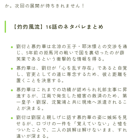
か。次回の展開が待ちきれません！
【灼灼風流】16話のネタバレまとめ
劉衍と慕灼華は北涼の王子・耶沐憬との交渉を通
じ、5年前の拒馬河の戦いで国を裏切ったのが薛
笑棠であるという衝撃的な情報を得る。
慕灼華は、劉衍が「心を乱す存在」であると自覚
し、官吏としての道に専念するため、彼と距離を
置くことを決意する。
慕灼華はこれまでの功績が認められ礼部主事に昇
進するが、江南で発生した蝗害の救済のため、第
一皇子・劉琛、沈驚鴻と共に現地へ派遣されるこ
とが決まる。
劉衍は劉琛と親しげに話す慕灼華の姿に嫉妬を見
せるが、口づけの一件を「覚えていない」と嘘を
ついたことで、二人の誤解は解けないまま、すれ
違いが深まる。