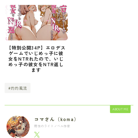
【特別公開34P】エロデス
ゲームでいじめっ子に彼
女をNTRれたので、いじ
めっ子の彼女をNTR返し
ます
#灼灼風流
ABOUT ME
コマさん（koma）
野生のライトノベル作家