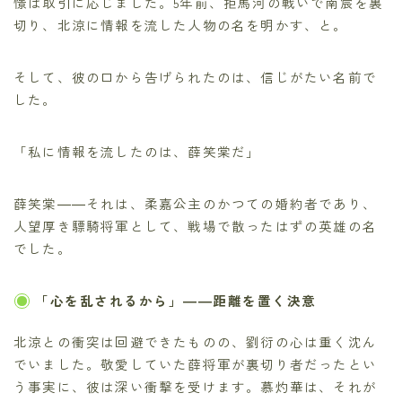
憬は取引に応じました。5年前、拒馬河の戦いで南宸を裏
切り、北涼に情報を流した人物の名を明かす、と。
そして、彼の口から告げられたのは、信じがたい名前で
した。
「私に情報を流したのは、薛笑棠だ」
薛笑棠――それは、柔嘉公主のかつての婚約者であり、
人望厚き驃騎将軍として、戦場で散ったはずの英雄の名
でした。
「心を乱されるから」――距離を置く決意
北涼との衝突は回避できたものの、劉衍の心は重く沈ん
でいました。敬愛していた薛将軍が裏切り者だったとい
う事実に、彼は深い衝撃を受けます。慕灼華は、それが