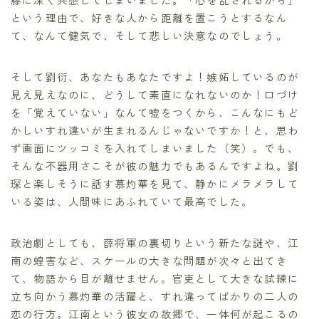
という理由で、好きな人から距離を置こうとするなん
て、なんて健気で、そして悲しい決意なのでしょう。
そして劉衍、あなたもあなたですよ！嫉妬しているのが
見え見えなのに、どうして素直になれないのか！口づけ
を「覚えていない」なんて嘘をつくから、こんなにもど
かしいすれ違いが生まれるんじゃないですか！と、思わ
ず画面にツッコミを入れてしまいました（笑）。でも、
そんな不器用さこそが彼の魅力でもあるんですよね。劉
琛と楽しそうに話す慕灼華を見て、静かにメラメラして
いる姿は、人間味にあふれていて最高でした。
政治劇としても、薛将軍の裏切りという新たな謎や、江
南の蝗害など、スケールの大きな問題が次々と出てき
て、物語から目が離せません。官吏として大きな試練に
立ち向かう慕灼華の活躍と、すれ違ってばかりの二人の
恋の行方。江南という彼女の故郷で、一体何が起こるの