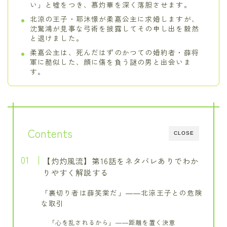
い」と嘘をつき、慕灼華を深く落胆させます。
北涼の王子・耶沐憬が柔嘉公主に求婚しますが、
沈驚鴻が見事な弓術を披露してその申し出を毅然
と退けました。
柔嘉公主は、死んだはずのかつての婚約者・薛将
軍に酷似した、顔に傷を負う謎の男と出会いま
す。
Contents
CLOSE
【灼灼風流】第16話をネタバレありでわか
りやすく解説する
「裏切り者は薛笑棠だ」――北涼王子との危険
な取引
「心を乱されるから」――距離を置く決意