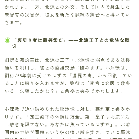
かれます。一方、北涼との外交、そして国内で発生した
未曾有の災害が、彼女を新たな試練の舞台へと導いてい
きます。
「裏切り者は薛笑棠だ」――北涼王子との危険な取
引
劉衍と慕灼華は、北涼の王子・耶沐憬の弱点である妓楼
通いを利用し、彼との直接交渉に臨みます。耶沐憬は、
劉衍が5年前に受けたはずの「淵羅の毒」から回復してい
ることに探りを入れますが、劉衍は「南宸に名医は数多
いる。失望したかな？」と余裕の笑みでかわします。
心理戦で追い詰められた耶沐憬に対し、慕灼華は畳みか
けます。「定王殿下の体調は万全。第一皇子は北涼に対
し敵意を隠さない。あなたは焦っているはずだ」。北涼
国内の世継ぎ問題という彼の痛い所を突き、ついに耶沐