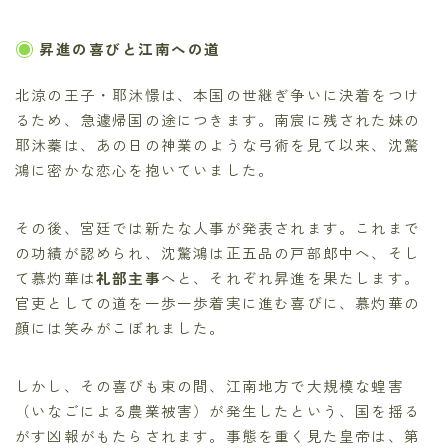
昇進の喜びと江南への道
北涼の王子・耶沐憬は、本国の世継ぎ争いに決着をつけ
るため、急遽帰国の途につきます。南宸に残された妹の
耶沐蓁は、あの日の神業のような弓術を見て以来、沈驚
鴻に密かな恋心を抱いていました。
その後、宮廷では新たな人事が発表されます。これまで
の功績が認められ、沈驚鴻は正五品の戸部郎中へ、そし
て慕灼華は
礼部主事
へと、それぞれ昇進を果たします。
官吏としての道を一歩一歩着実に進む喜びに、慕灼華の
顔には笑みがこぼれました。
しかし、その喜びも束の間、江南地方で大規模な蝗害
（いなごによる農業被害）が発生したという、国を揺る
がす凶報がもたらされます。事態を重く見た皇帝は、第