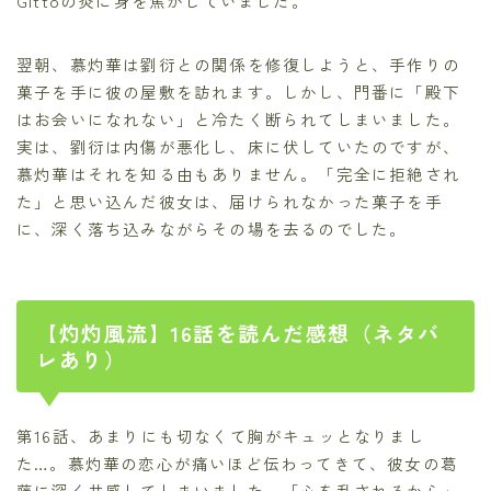
Gittoの炎に身を焦がしていました。
翌朝、慕灼華は劉衍との関係を修復しようと、手作りの
菓子を手に彼の屋敷を訪れます。しかし、門番に「殿下
はお会いになれない」と冷たく断られてしまいました。
実は、劉衍は内傷が悪化し、床に伏していたのですが、
慕灼華はそれを知る由もありません。「完全に拒絶され
た」と思い込んだ彼女は、届けられなかった菓子を手
に、深く落ち込みながらその場を去るのでした。
【灼灼風流】16話を読んだ感想（ネタバ
レあり）
第16話、あまりにも切なくて胸がキュッとなりまし
た…。慕灼華の恋心が痛いほど伝わってきて、彼女の葛
藤に深く共感してしまいました。「心を乱されるから」