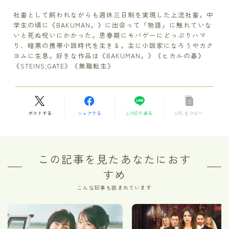
社畜として飼われながらも週休三日制を実現した上流社畜。中
学生の頃に《BAKUMAN。》に出会って「物語」に触れていな
いと死ぬ呪いにかかった。思春期にモバゲーにどっぷりハマ
り、暗黒の携帯小説時代を生きる。主に小説家になろうやカク
ヨムに生息。好きな作品は《BAKUMAN。》《ヒカルの碁》
《STEINS;GATE》《無職転生》
ポストする
シェアする
LINEで送る
URLをコピー
この記事を見たあなたにおす
すめ
こんな記事も読まれています