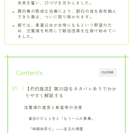
未来を誓い、口づけを交わしました。
慕灼華の懸命な治療により、劉衍の体を長年蝕ん
できた毒は、ついに取り除かれます。
都では、柔嘉公主が女帝になるという野望のた
め、沈驚鴻を利用して朝廷改革を仕掛け始めてい
ました。
Contents
CLOSE
【灼灼風流】第30話をネタバレありでわか
りやすく解説する
沈驚鴻の進言と新皇帝の決意
薬浴のひとときと「もう一人の黒幕」
「時期尚早だ」――定王の帰還