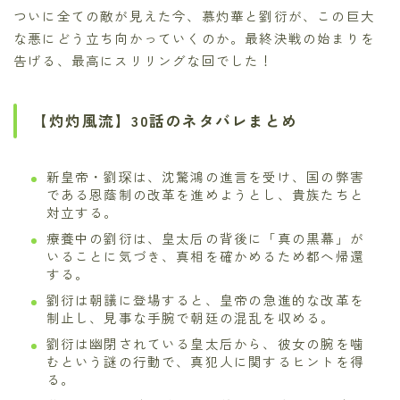
ついに全ての敵が見えた今、慕灼華と劉衍が、この巨大
な悪にどう立ち向かっていくのか。最終決戦の始まりを
告げる、最高にスリリングな回でした！
【灼灼風流】30話のネタバレまとめ
新皇帝・劉琛は、沈驚鴻の進言を受け、国の弊害
である恩蔭制の改革を進めようとし、貴族たちと
対立する。
療養中の劉衍は、皇太后の背後に「真の黒幕」が
いることに気づき、真相を確かめるため都へ帰還
する。
劉衍は朝議に登場すると、皇帝の急進的な改革を
制止し、見事な手腕で朝廷の混乱を収める。
劉衍は幽閉されている皇太后から、彼女の腕を噛
むという謎の行動で、真犯人に関するヒントを得
る。