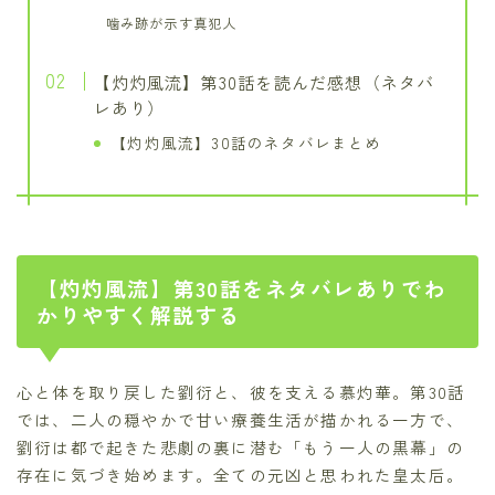
噛み跡が示す真犯人
【灼灼風流】第30話を読んだ感想（ネタバ
レあり）
【灼灼風流】30話のネタバレまとめ
【灼灼風流】第30話をネタバレありでわ
かりやすく解説する
心と体を取り戻した劉衍と、彼を支える慕灼華。第30話
では、二人の穏やかで甘い療養生活が描かれる一方で、
劉衍は都で起きた悲劇の裏に潜む「もう一人の黒幕」の
存在に気づき始めます。全ての元凶と思われた皇太后。