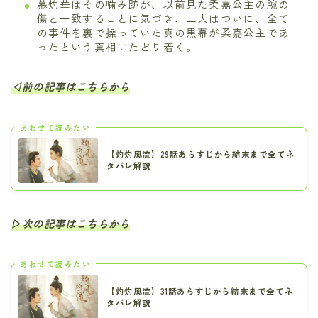
慕灼華はその噛み跡が、以前見た柔嘉公主の腕の
傷と一致することに気づき、二人はついに、全て
の事件を裏で操っていた真の黒幕が柔嘉公主であ
ったという真相にたどり着く。
◁前の記事はこちらから
あわせて読みたい
【灼灼風流】29話あらすじから結末まで全てネ
タバレ解説
▷次の記事はこちらから
あわせて読みたい
【灼灼風流】31話あらすじから結末まで全てネ
タバレ解説