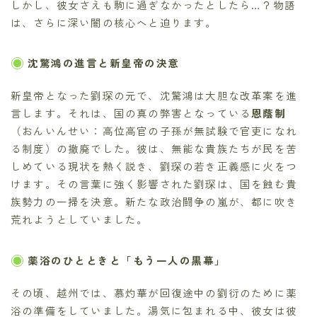
しかし、彼女さえも駒に過ぎなかったとしたら…？物語
は、さらに深い闇の核心へと迫ります。
沈驚鴻の進言と新皇帝の決意
新皇帝となった劉琛の元で、沈驚鴻は大胆な改革案を進
言します。それは、国の真の弊害となっている
恩蔭制
（おんいんせい：高位高官の子孫が無試験で官吏になれ
る制度）の撤廃でした。彼は、無能な貴族たちが民を苦
しめている現状を熱く説き、劉琛の若き正義感に火をつ
けます。その言葉に強く影響された劉琛は、国を蝕む貴
族勢力の一掃を決意。新たな政治闘争の嵐が、都に吹き
荒れようとしていました。
薬浴のひとときと「もう一人の黒幕」
その頃、越州では、慕灼華が回復途中の劉衍のために薬
浴の準備をしていました。湯気に包まれる中、彼女は彼