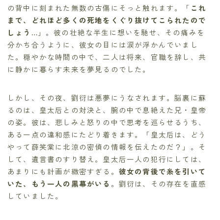
の背中に刻まれた無数の古傷にそっと触れます。「
これ
まで、どれほど多くの死地をくぐり抜けてこられたので
しょう…
」。彼の壮絶な半生に想いを馳せ、その痛みを
分かち合うように、彼女の目には涙が浮かんでいまし
た。穏やかな時間の中で、二人は将来、官職を辞し、共
に静かに暮らす未来を夢見るのでした。
しかし、その夜、劉衍は悪夢にうなされます。脳裏に蘇
るのは、皇太后との対決と、腕の中で息絶えた兄・皇帝
の姿。彼は、悲しみと怒りの中で思考を巡らせるうち、
ある一点の違和感にたどり着きます。「皇太后は、どう
やって薛笑棠に北涼の密偵の情報を伝えたのだ？」。そ
して、遺言書のすり替え。皇太后一人の犯行にしては、
あまりにも計画が緻密すぎる。
彼女の背後で糸を引いて
いた、もう一人の黒幕がいる
。劉衍は、その存在を直感
していました。