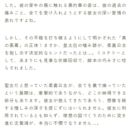
した。彼の背中の傷に触れる慕灼華の姿は、彼の過去の
痛みごと、全てを受け入れようとする彼女の深い愛情の
表れですよね。
しかし、その平穏を打ち破るようにして明かされた「真
の黒幕」の正体！まさか、皇太后の噛み跡が、柔嘉公主
を指し示す決定的なヒントだったとは…。ミステリーと
して、あまりにも見事な伏線回収で、脚本の巧みさに唸
らされました。
聖女だと思っていた柔嘉公主が、全てを裏で操っていた
という展開は、衝撃的でありながら、どこか納得できる
部分もあります。彼女が抱えてきたであろう、想像を絶
する憎しみの深さを感じずにはいられません。彼女に利
用されているとも知らず、理想の国づくりのために突き
進む沈驚鴻が、本当に不憫でなりません…。