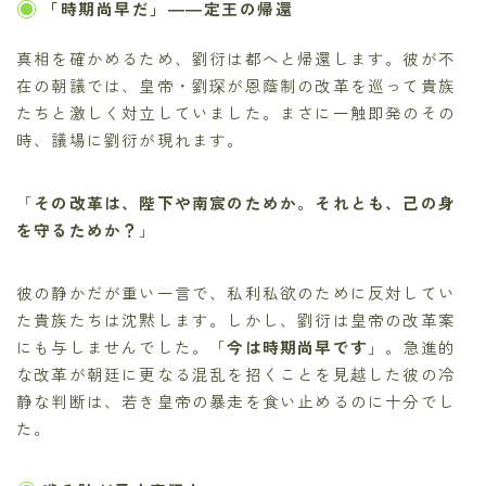
「時期尚早だ」――定王の帰還
真相を確かめるため、劉衍は都へと帰還します。彼が不
在の朝議では、皇帝・劉琛が恩蔭制の改革を巡って貴族
たちと激しく対立していました。まさに一触即発のその
時、議場に劉衍が現れます。
「
その改革は、陛下や南宸のためか。それとも、己の身
を守るためか？
」
彼の静かだが重い一言で、私利私欲のために反対してい
た貴族たちは沈黙します。しかし、劉衍は皇帝の改革案
にも与しませんでした。「
今は時期尚早です
」。急進的
な改革が朝廷に更なる混乱を招くことを見越した彼の冷
静な判断は、若き皇帝の暴走を食い止めるのに十分でし
た。