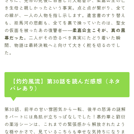
さらに、先帝の死後に自害した大総管が、柔嘉公主の亡
き生母と親しかったという事実。点と点が繋がり、全て
の線が、一人の人物を指し示します。遺言書のすり替え
も、拒馬河の悲劇も、全てを裏で操っていたのは、聖女
の仮面を被ったあの復讐者――
柔嘉公主こそが、真の黒
幕だった
。二人がその恐るべき真実にたどり着いた瞬
間、物語は最終決戦へと向けて大きく舵を切るのでし
た。
【灼灼風流】第30話を読んだ感想（ネタ
バレあり）
第30話、前半の甘い雰囲気から一転、後半の怒涛の謎解
きパートには鳥肌が立ちっぱなしでした！慕灼華と劉衍
の薬浴シーンは、これまでの緊張感から解放されたよう
な穏やかさで、見ているこちらも幸せな気持ちになりま