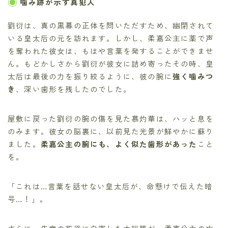
噛み跡が示す真犯人
劉衍は、真の黒幕の正体を問いただすため、幽閉されて
いる皇太后の元を訪れます。しかし、柔嘉公主に薬で声
を奪われた彼女は、もはや言葉を発することができませ
ん。もどかしさから劉衍が彼女に詰め寄ったその時、皇
太后は最後の力を振り絞るように、彼の腕に
強く噛みつ
き
、深い歯形を残したのでした。
屋敷に戻った劉衍の腕の傷を見た慕灼華は、ハッと息を
のみます。彼女の脳裏に、以前見た光景が鮮やかに蘇り
ました。
柔嘉公主の腕にも、よく似た歯形があった
こと
を。
「これは…言葉を話せない皇太后が、命懸けで伝えた暗
号…！」。