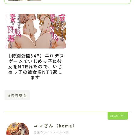
【特別公開34P】エロデス
ゲームでいじめっ子に彼
女をNTRれたので、いじ
めっ子の彼女をNTR返し
ます
#灼灼風流
ABOUT ME
コマさん（koma）
野生のライトノベル作家