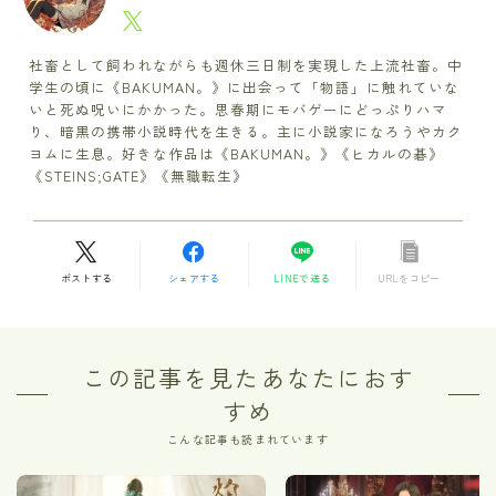
社畜として飼われながらも週休三日制を実現した上流社畜。中
学生の頃に《BAKUMAN。》に出会って「物語」に触れていな
いと死ぬ呪いにかかった。思春期にモバゲーにどっぷりハマ
り、暗黒の携帯小説時代を生きる。主に小説家になろうやカク
ヨムに生息。好きな作品は《BAKUMAN。》《ヒカルの碁》
《STEINS;GATE》《無職転生》
ポストする
シェアする
LINEで送る
URLをコピー
この記事を見たあなたにおす
すめ
こんな記事も読まれています