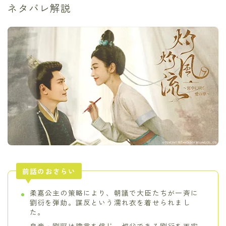
ネタバレ解説
前話のおさらい
柔嘉公主の策略により、朝議で大臣たちが一斉に
劉衍を弾劾。謀反という濡れ衣を着せられまし
た。