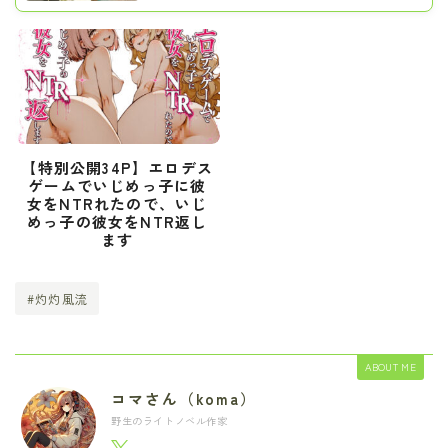
【特別公開34P】エロデス
ゲームでいじめっ子に彼
女をNTRれたので、いじ
めっ子の彼女をNTR返し
ます
#灼灼風流
ABOUT ME
コマさん（koma）
野生のライトノベル作家