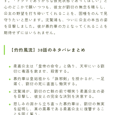
す。「ドラマでありがちな仮死状態であってほしい」と
心のどこかで願いつつも、彼女が劉衍の無念を晴らし、
公主の野望を打ち砕いてくれることを、固唾をのんで見
守りたいと思います。沈驚鴻も、ついに公主の本当の姿
を目撃しました。彼が慕灼華の力となってくれることを
期待せずにはいられません。
【灼灼風流】38話のネタバレまとめ
柔嘉公主は「皇帝の命令」と偽り、天牢にいる劉
衍に毒酒を飲ませ、殺害する。
慕灼華は皇姑祖から「誅邪剣」を授かるが、一足
遅く、劉衍の死に直面し慟哭する。
沈驚鴻が、劉衍の亡骸の前で嘲笑う柔嘉公主の姿
を目撃し、彼女との完全な決別を決意する。
悲しみの淵から立ち直った慕灼華は、劉衍の無実
を証明し、真の黒幕である柔嘉公主に復讐するこ
とを固く誓う。