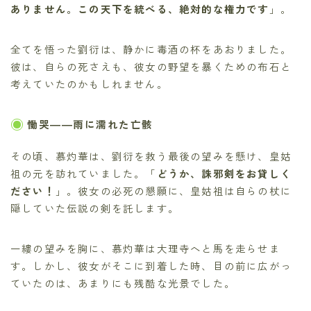
ありません。この天下を統べる、絶対的な権力です
」。
全てを悟った劉衍は、静かに毒酒の杯をあおりました。
彼は、自らの死さえも、彼女の野望を暴くための布石と
考えていたのかもしれません。
慟哭――雨に濡れた亡骸
その頃、慕灼華は、劉衍を救う最後の望みを懸け、皇姑
祖の元を訪れていました。「
どうか、誅邪剣をお貸しく
ださい！
」。彼女の必死の懇願に、皇姑祖は自らの杖に
隠していた伝説の剣を託します。
一縷の望みを胸に、慕灼華は大理寺へと馬を走らせま
す。しかし、彼女がそこに到着した時、目の前に広がっ
ていたのは、あまりにも残酷な光景でした。