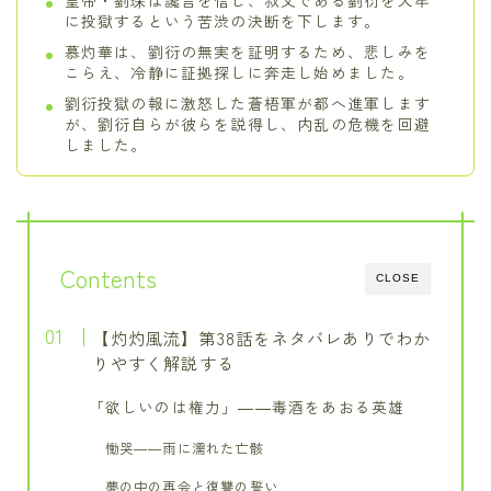
皇帝・劉琛は讒言を信じ、叔父である劉衍を天牢
に投獄するという苦渋の決断を下します。
慕灼華は、劉衍の無実を証明するため、悲しみを
こらえ、冷静に証拠探しに奔走し始めました。
劉衍投獄の報に激怒した蒼梧軍が都へ進軍します
が、劉衍自らが彼らを説得し、内乱の危機を回避
しました。
Contents
CLOSE
【灼灼風流】第38話をネタバレありでわか
りやすく解説する
「欲しいのは権力」――毒酒をあおる英雄
慟哭――雨に濡れた亡骸
夢の中の再会と復讐の誓い