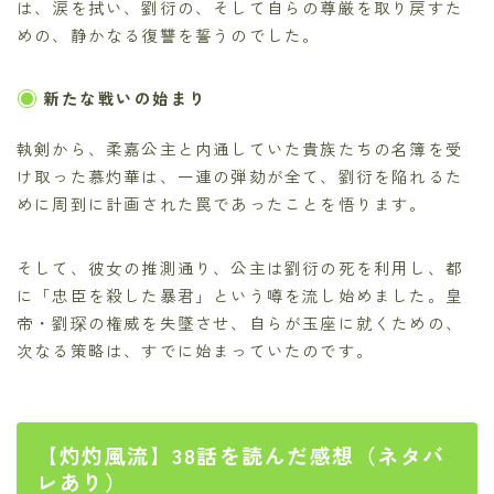
は、涙を拭い、劉衍の、そして自らの尊厳を取り戻すた
めの、静かなる復讐を誓うのでした。
新たな戦いの始まり
執剣から、柔嘉公主と内通していた貴族たちの名簿を受
け取った慕灼華は、一連の弾劾が全て、劉衍を陥れるた
めに周到に計画された罠であったことを悟ります。
そして、彼女の推測通り、公主は劉衍の死を利用し、都
に「忠臣を殺した暴君」という噂を流し始めました。皇
帝・劉琛の権威を失墜させ、自らが玉座に就くための、
次なる策略は、すでに始まっていたのです。
【灼灼風流】38話を読んだ感想（ネタバ
レあり）