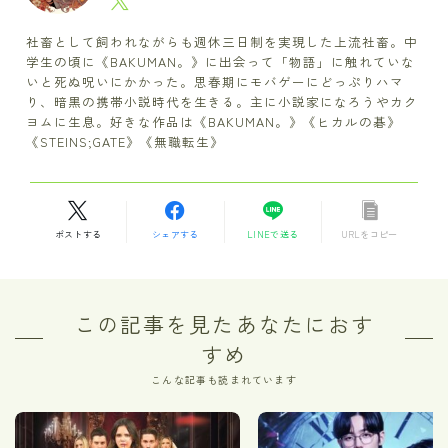
社畜として飼われながらも週休三日制を実現した上流社畜。中
学生の頃に《BAKUMAN。》に出会って「物語」に触れていな
いと死ぬ呪いにかかった。思春期にモバゲーにどっぷりハマ
り、暗黒の携帯小説時代を生きる。主に小説家になろうやカク
ヨムに生息。好きな作品は《BAKUMAN。》《ヒカルの碁》
《STEINS;GATE》《無職転生》
ポストする
シェアする
LINEで送る
URLをコピー
この記事を見たあなたにおす
すめ
こんな記事も読まれています