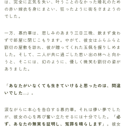
は、完全に正気を失い、叶うことのなかった婚礼のため
の赤い嫁衣を身にまとい、狂ったように街をさまようの
でした。
一方、慕灼華は、悲しみのあまり三日三晩、飲まず食わ
ずで部屋に閉じこもります。やがて、彼女はふらふらと
劉衍の屋敷を訪れ、彼が贈ってくれた玉佩を握りしめま
した。そして、二人が共に過ごした思い出の林へと向か
うと、そこには、幻のように、優しく微笑む劉衍の姿が
ありました。
「
あなたがいなくても生きていけると思ったのは、間違
いでした…
」。
涙ながらに本心を告白する慕灼華。それは儚い夢でした
が、彼女の心を再び奮い立たせるには十分でした。「
必
ず、あなたの無実を証明し、冤罪を晴らします
」。彼女