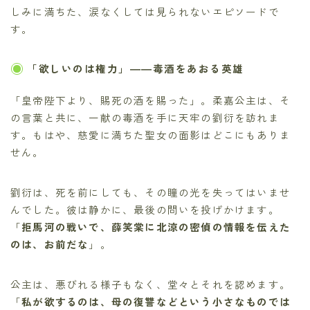
しみに満ちた、涙なくしては見られないエピソードで
す。
「欲しいのは権力」――毒酒をあおる英雄
「皇帝陛下より、賜死の酒を賜った」。柔嘉公主は、そ
の言葉と共に、一献の毒酒を手に天牢の劉衍を訪れま
す。もはや、慈愛に満ちた聖女の面影はどこにもありま
せん。
劉衍は、死を前にしても、その瞳の光を失ってはいませ
んでした。彼は静かに、最後の問いを投げかけます。
「
拒馬河の戦いで、薛笑棠に北涼の密偵の情報を伝えた
のは、お前だな
」。
公主は、悪びれる様子もなく、堂々とそれを認めます。
「
私が欲するのは、母の復讐などという小さなものでは