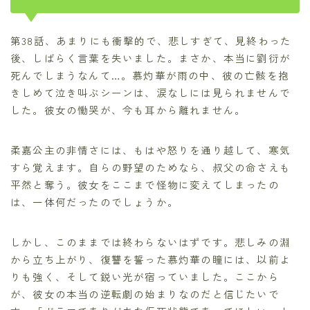
第38話、あまりにも衝撃的で、悲しすぎて、見終わった
後、しばらく言葉を失いました。まさか、本当に劉衍が
死んでしまうなんて…。慕灼華が雨の中、彼の亡骸を抱
きしめて泣き叫ぶシーンは、涙なしには見られませんで
した。彼女の慟哭が、今も耳から離れません。
柔嘉公主の非情さには、もはや怒りを通り越して、寒気
すら覚えます。自らの野望のためなら、叔父の命さえも
平然と奪う。彼女をここまで怪物に変えてしまったの
は、一体何だったのでしょうか。
しかし、このままでは終わらないはずです。悲しみの淵
から立ち上がり、復讐を誓った慕灼華の瞳には、以前よ
りも強く、そして鋭い光が宿っていました。ここから
が、彼女の本当の逆転劇の始まりなのだと信じたいで