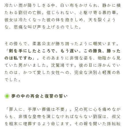
冷たい雨が降りしきる中、白い布をかけられ、静かに横
たわる劉衍の亡骸。信じられない、と駆け寄る慕灼華。
彼女は冷たくなった彼の体を抱きしめ、天を裂くよう
な、悲痛な叫び声を上げるのでした。
その傍らで、柔嘉公主が勝ち誇ったように嘲笑います。
「
剣を手にしたところで、もう遅い。この勝負、勝った
のは私ですわ
」。そのあまりに非情な姿を、物陰から見
ていた男がいました。沈驚鴻です。彼の目に浮かんでい
たのは、かつて愛した女性への、完全な決別と軽蔑の色
でした。
夢の中の再会と復讐の誓い
「罪人に、手厚い葬儀は不要」。兄の死に心を痛めなが
らも、非情な皇帝を演じなければならない劉琛は、叔父
を粗末に埋葬するよう命じます。その報を聞いた孫紜紜