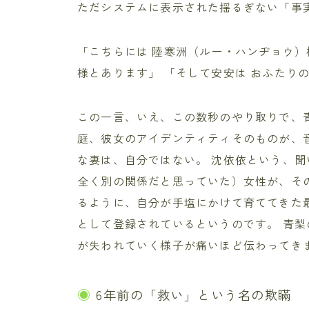
ただシステムに表示された揺るぎない「事
「こちらには 陸寒洲（ルー・ハンヂョウ）
様とあります」 「そして安安は おふたり
この一言、いえ、この数秒のやり取りで、青
庭、彼女のアイデンティティそのものが、
な妻は、自分ではない。 沈依依という、
全く別の関係だと思っていた）女性が、そ
るように、自分が手塩にかけて育ててきた
として登録されているというのです。 青
が失われていく様子が痛いほど伝わってき
6年前の「救い」という名の欺瞞