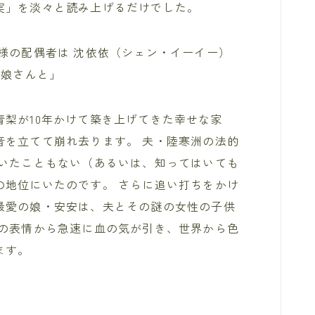
実」を淡々と読み上げるだけでした。
様の配偶者は 沈依依（シェン・イーイー）
の娘さんと」
梨が10年かけて築き上げてきた幸せな家
音を立てて崩れ去ります。 夫・陸寒洲の法的
聞いたこともない（あるいは、知ってはいても
の地位にいたのです。 さらに追い打ちをかけ
最愛の娘・安安は、夫とその謎の女性の子供
梨の表情から急速に血の気が引き、世界から色
ます。