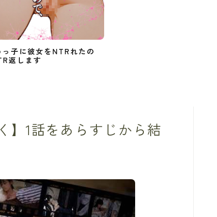
めっ子に彼女をNTRれたの
TR返します
く】1話をあらすじから結