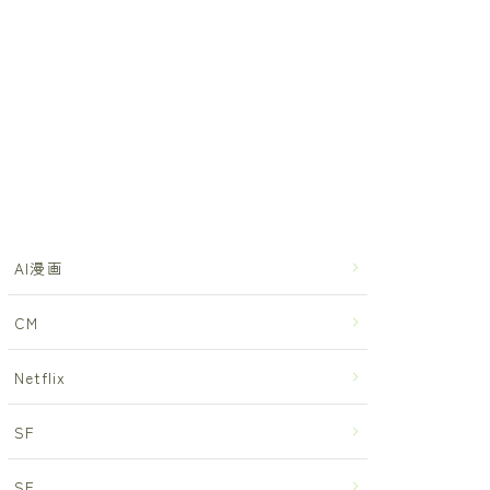
AI漫画
CM
Netflix
SF
SF