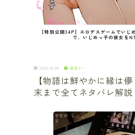
【特別公開34P】エロデスゲームでいじ
で、いじめっ子の彼女をN
2025.10.26
復習モノ
【物語は鮮やかに縁は儚
末まで全てネタバレ解説