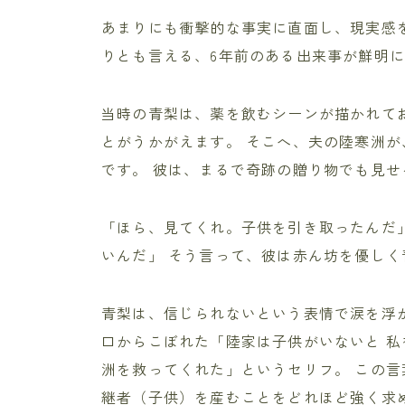
あまりにも衝撃的な事実に直面し、現実感
りとも言える、6年前のある出来事が鮮明
当時の青梨は、薬を飲むシーンが描かれて
とがうかがえます。 そこへ、夫の陸寒洲
です。 彼は、まるで奇跡の贈り物でも見
「ほら、見てくれ。子供を引き取ったんだ」
いんだ」 そう言って、彼は赤ん坊を優し
青梨は、信じられないという表情で涙を浮
口からこぼれた「陸家は子供がいないと 私
洲を救ってくれた」というセリフ。 この
継者（子供）を産むことをどれほど強く求