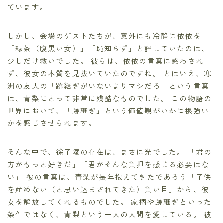
ています。
しかし、会場のゲストたちが、意外にも冷静に依依を
「緑茶（腹黒い女）」「恥知らず」と評していたのは、
少しだけ救いでした。 彼らは、依依の言葉に惑わされ
ず、彼女の本質を見抜いていたのですね。 とはいえ、寒
洲の友人の「跡継ぎがいないよりマシだろ」という言葉
は、青梨にとって非常に残酷なものでした。 この物語の
世界において、「跡継ぎ」という価値観がいかに根強い
かを感じさせられます。
そんな中で、徐子陵の存在は、まさに光でした。 「君の
方がもっと好きだ」「君がそんな負担を感じる必要はな
い」 彼の言葉は、青梨が長年抱えてきたであろう「子供
を産めない（と思い込まされてきた）負い目」から、彼
女を解放してくれるものでした。 家柄や跡継ぎといった
条件ではなく、青梨という一人の人間を愛している。 彼