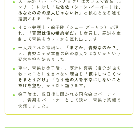
夫・寒洲（ルー-ハンヂョウ）はカフェで青梨（チ
ンリー）に対し「
沈依依（シェン-イーイー）は、
あなたの命の恩人じゃないわ
」と核心となる嘘を
指摘されました。
そこへ弁護士・徐子陵（シュー-ズーリン）が現
れ、「
青梨は僕の婚約者だ
」と宣言し、寒洲を牽
制して青梨をカフェから連れ出します。
一人残された寒洲は、「
まさか、青梨なのか？
」
と、青梨こそが本当の命の恩人ではないかという
疑念を抱き始めました。
車中、青梨は徐子陵に、寒洲に真実（自分が彼を
救ったこと）を言わない理由を「
彼はしつこくつ
きまとうだけ
」「
もう他の人を不幸にしないこと
だけを望む
」からだと語ります。
徐子陵は、数日後に開かれる同窓会のパーティー
に、青梨をパートナーとして誘い、青梨は笑顔で
快諾しました。