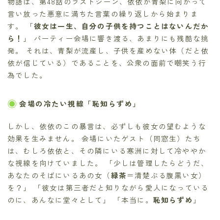
物語は、第48話のラストシーン、依依が青梨に向かって
言い放った悪意に満ちた言葉の繰り返しから始まりま
す。 「
彼女は一生、自分の子供を持つことはないんだか
ら！
」 パーティー会場に響き渡る、あまりにも残酷な挑
発。 それは、青梨が流産し、子供を産めない体（だと依
依が信じている）であることを、公衆の面前で嘲笑う行
為でした。
会場の冷たい視線「恥知らずめ」
しかし、依依のこの暴言は、必ずしも彼女の望むような
効果を生みません。 会場にいたゲスト（同窓生）たち
は、むしろ依依と、その隣にいる寒洲に対して冷ややか
な視線を向けていました。 「少しは管理したらどうだ、
あなたのそばにいるあの女（
緑茶
＝清楚ぶる腹黒い女）
を？」 「彼女は第三者だと知りながら愛人になっている
のに、あんなに堂々として」 「本当に。
恥知らずめ
」