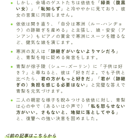
しかし、会場のゲストたちは依依を「
緑茶（腹黒
い女）
」「
恥知らず
」と冷ややかに見ており、彼
女の言葉に同調しません。
依依は開き直り、「自分は寒洲（ルー-ハンヂョ
ウ）の跡継ぎを産める」と主張し、娘・安安（ア
ンアン）もピアノの賞金で寒洲にスーツを贈るな
ど、健気な娘を演じます。
寒洲の友人は「
跡継ぎがいないよりマシだろ
」
と、青梨を暗に貶める発言をします。
青梨が徐子陵（シュー-ズーリン）に「子供は好
き？」と尋ねると、彼は「好きだよ。でも子供と
比べたら、
君の方がもっと好きだ
」「
君が（跡継
ぎの）負担を感じる必要はない
」と完璧な答えで
青梨を元気づけます。
二人の親密な様子を睨みつける依依に対し、青梨
は心の中で（あるいは小声で）「
私を怒らせない
方がいい。さもないと、地獄に落としてやる
」
と、復讐への強い決意を固めました。
◁前の記事はこちらから