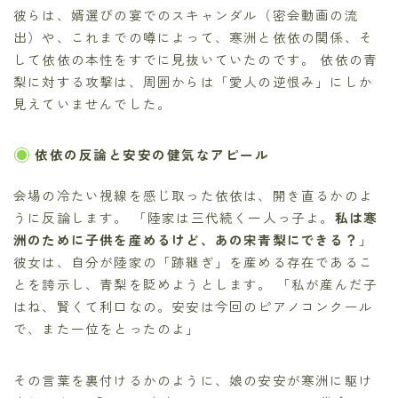
彼らは、婿選びの宴でのスキャンダル（密会動画の流
出）や、これまでの噂によって、寒洲と依依の関係、そ
して依依の本性をすでに見抜いていたのです。 依依の青
梨に対する攻撃は、周囲からは「愛人の逆恨み」にしか
見えていませんでした。
依依の反論と安安の健気なアピール
会場の冷たい視線を感じ取った依依は、開き直るかのよ
うに反論します。 「陸家は三代続く一人っ子よ。
私は寒
洲のために子供を産めるけど、あの宋青梨にできる？
」
彼女は、自分が陸家の「跡継ぎ」を産める存在であるこ
とを誇示し、青梨を貶めようとします。 「私が産んだ子
はね、賢くて利口なの。安安は今回のピアノコンクール
で、また一位をとったのよ」
その言葉を裏付けるかのように、娘の安安が寒洲に駆け