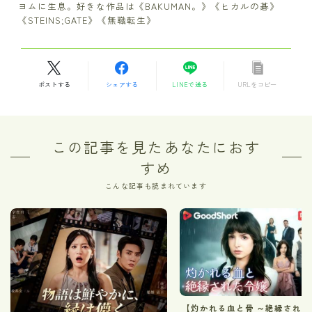
ヨムに生息。好きな作品は《BAKUMAN。》《ヒカルの碁》
《STEINS;GATE》《無職転生》
ポストする
シェアする
LINEで送る
URLをコピー
この記事を見たあなたにおす
すめ
こんな記事も読まれています
【灼かれる血と骨 ～絶縁された