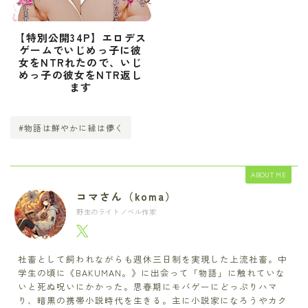
【特別公開34P】エロデス
ゲームでいじめっ子に彼
女をNTRれたので、いじ
めっ子の彼女をNTR返し
ます
#物語は鮮やかに縁は儚く
ABOUT ME
コマさん（koma）
野生のライトノベル作家
社畜として飼われながらも週休三日制を実現した上流社畜。中
学生の頃に《BAKUMAN。》に出会って「物語」に触れていな
いと死ぬ呪いにかかった。思春期にモバゲーにどっぷりハマ
り、暗黒の携帯小説時代を生きる。主に小説家になろうやカク