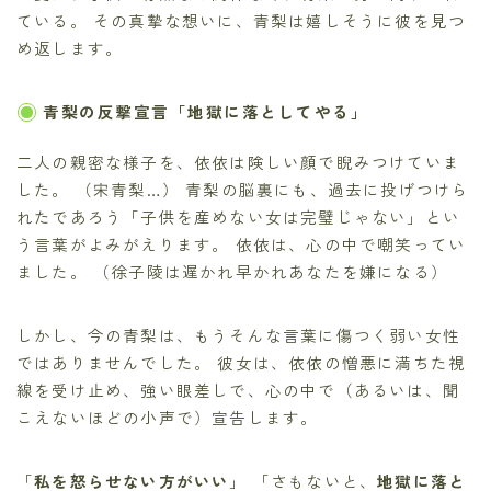
ている。 その真摯な想いに、青梨は嬉しそうに彼を見つ
め返します。
青梨の反撃宣言「地獄に落としてやる」
二人の親密な様子を、依依は険しい顔で睨みつけていま
した。 （宋青梨…） 青梨の脳裏にも、過去に投げつけら
れたであろう「子供を産めない女は完璧じゃない」とい
う言葉がよみがえります。 依依は、心の中で嘲笑ってい
ました。 （徐子陵は遅かれ早かれあなたを嫌になる）
しかし、今の青梨は、もうそんな言葉に傷つく弱い女性
ではありませんでした。 彼女は、依依の憎悪に満ちた視
線を受け止め、強い眼差しで、心の中で（あるいは、聞
こえないほどの小声で）宣告します。
「
私を怒らせない方がいい
」 「さもないと、
地獄に落と