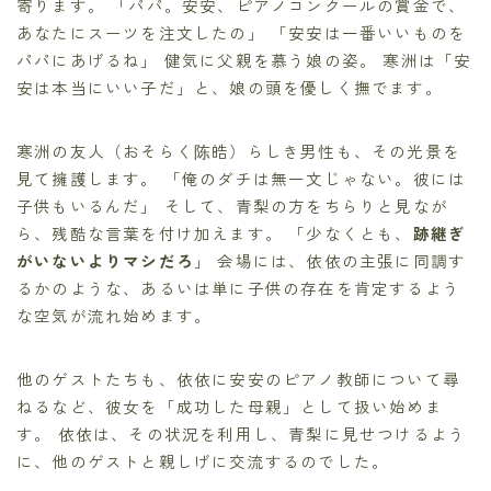
寄ります。 「パパ。安安、ピアノコンクールの賞金で、
あなたにスーツを注文したの」 「安安は一番いいものを
パパにあげるね」 健気に父親を慕う娘の姿。 寒洲は「安
安は本当にいい子だ」と、娘の頭を優しく撫でます。
寒洲の友人（おそらく陈皓）らしき男性も、その光景を
見て擁護します。 「俺のダチは無一文じゃない。彼には
子供もいるんだ」 そして、青梨の方をちらりと見なが
ら、残酷な言葉を付け加えます。 「少なくとも、
跡継ぎ
がいないよりマシだろ
」 会場には、依依の主張に同調す
るかのような、あるいは単に子供の存在を肯定するよう
な空気が流れ始めます。
他のゲストたちも、依依に安安のピアノ教師について尋
ねるなど、彼女を「成功した母親」として扱い始めま
す。 依依は、その状況を利用し、青梨に見せつけるよう
に、他のゲストと親しげに交流するのでした。