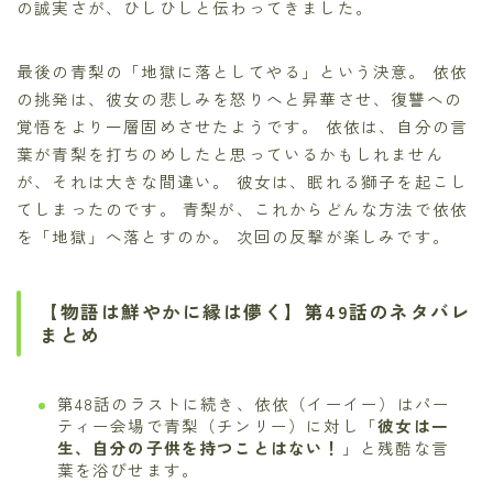
の誠実さが、ひしひしと伝わってきました。
最後の青梨の「地獄に落としてやる」という決意。 依依
の挑発は、彼女の悲しみを怒りへと昇華させ、復讐への
覚悟をより一層固めさせたようです。 依依は、自分の言
葉が青梨を打ちのめしたと思っているかもしれません
が、それは大きな間違い。 彼女は、眠れる獅子を起こし
てしまったのです。 青梨が、これからどんな方法で依依
を「地獄」へ落とすのか。 次回の反撃が楽しみです。
【物語は鮮やかに縁は儚く】第49話のネタバレ
まとめ
第48話のラストに続き、依依（イーイー）はパー
ティー会場で青梨（チンリー）に対し「
彼女は一
生、自分の子供を持つことはない！
」と残酷な言
葉を浴びせます。