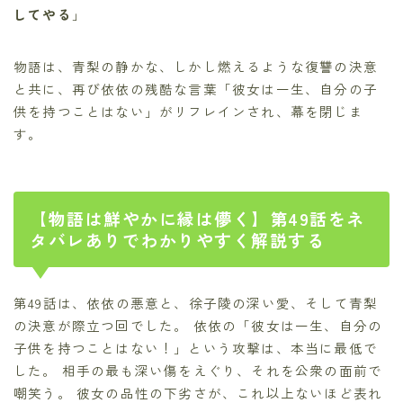
してやる
」
物語は、青梨の静かな、しかし燃えるような復讐の決意
と共に、再び依依の残酷な言葉「彼女は一生、自分の子
供を持つことはない」がリフレインされ、幕を閉じま
す。
【物語は鮮やかに縁は儚く】第49話をネ
タバレありでわかりやすく解説する
第49話は、依依の悪意と、徐子陵の深い愛、そして青梨
の決意が際立つ回でした。 依依の「彼女は一生、自分の
子供を持つことはない！」という攻撃は、本当に最低で
した。 相手の最も深い傷をえぐり、それを公衆の面前で
嘲笑う。 彼女の品性の下劣さが、これ以上ないほど表れ