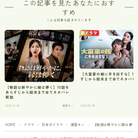
この記事を見たあなたにおす
すめ
こんな記事も読まれています
【大富豪の親に手を出すな】15
すじから結末まで全てネタバレ
【物語は鮮やかに縁は儚く】10話を
あらすじから結末まで全てネタバレ
解説
2025.10.26
復習モノ
2025.09.29
HOME
ドラマ
日本のドラマ
復習モノ
【物語は鮮やかに縁は儚く
＞
＞
＞
＞