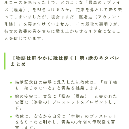
ルコースを味わった上で、どのような「最高のサプライ
ズ（離婚）」を叩きつけるのか。 花束を落として走り去
ってしまいましたが、彼女はまだ「離婚届（アカウント
削除）」を突き付けていません。 この最後の裏切りが、
彼女の復讐の炎をさらに燃え上がらせる引き金になるこ
とを信じています。
【物語は鮮やかに縁は儚く】第7話のネタバレ
まとめ
結婚記念日の会場に乱入した沈依依は、「お子様
も一緒じゃないと」と青梨を挑発します。
娘の安安は、青梨に「贈品（景品）」と書かれた
安価な（偽物の）ブレスレットをプレゼントしま
す。
依依は、安安から自分は「本物」のブレスレット
をもらったと明かし、青梨の6年間の母親役を否
定します。