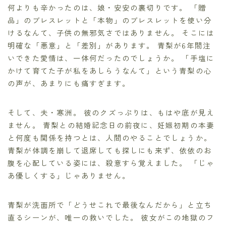
何よりも辛かったのは、娘・安安の裏切りです。 「贈
品」のブレスレットと「本物」のブレスレットを使い分
けるなんて、子供の無邪気さではありません。 そこには
明確な「悪意」と「差別」があります。 青梨が6年間注
いできた愛情は、一体何だったのでしょうか。 「手塩に
かけて育てた子が私をあしらうなんて」という青梨の心
の声が、あまりにも痛すぎます。
そして、夫・寒洲。 彼のクズっぷりは、もはや底が見え
ません。 青梨との結婚記念日の前夜に、妊娠初期の本妻
と何度も関係を持つとは、人間のやることでしょうか。
青梨が体調を崩して退席しても探しにも来ず、依依のお
腹を心配している姿には、殺意すら覚えました。 「じゃ
あ優しくする」じゃありません。
青梨が洗面所で「どうせこれで最後なんだから」と立ち
直るシーンが、唯一の救いでした。 彼女がこの地獄のフ