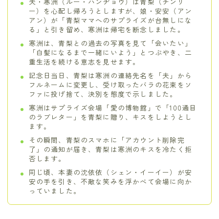
夫・寒洲（ルー・ハンヂョウ）は青梨（チンリ
ー）を心配し帰ろうとしますが、娘・安安（アン
アン）が「青梨ママへのサプライズが台無しにな
る」と引き留め、寒洲は帰宅を断念しました。
寒洲は、青梨との過去の写真を見て「会いたい」
「白髪になるまで一緒にいよう」とつぶやき、二
重生活を続ける意志を見せます。
記念日当日、青梨は寒洲の連絡先名を「夫」から
フルネームに変更し、受け取ったバラの花束をソ
ファに投げ捨て、決別を態度で示しました。
寒洲はサプライズ会場「愛の博物館」で「100通目
のラブレター」を青梨に贈り、キスをしようとし
ます。
その瞬間、青梨のスマホに「アカウント削除完
了」の通知が届き、青梨は寒洲のキスを冷たく拒
否します。
同じ頃、本妻の沈依依（シェン・イーイー）が安
安の手を引き、不敵な笑みを浮かべて会場に向か
っていました。