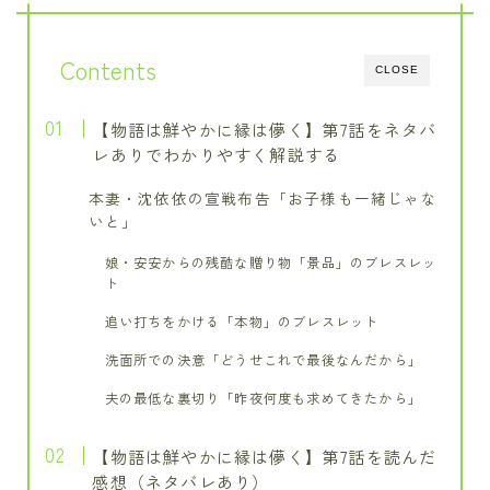
Contents
CLOSE
【物語は鮮やかに縁は儚く】第7話をネタバ
レありでわかりやすく解説する
本妻・沈依依の宣戦布告「お子様も一緒じゃな
いと」
娘・安安からの残酷な贈り物「景品」のブレスレッ
ト
追い打ちをかける「本物」のブレスレット
洗面所での決意「どうせこれで最後なんだから」
夫の最低な裏切り「昨夜何度も求めてきたから」
【物語は鮮やかに縁は儚く】第7話を読んだ
感想（ネタバレあり）