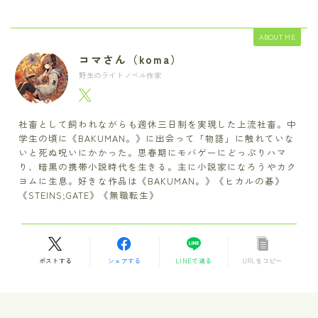
ABOUT ME
コマさん（koma）
野生のライトノベル作家
社畜として飼われながらも週休三日制を実現した上流社畜。中
学生の頃に《BAKUMAN。》に出会って「物語」に触れていな
いと死ぬ呪いにかかった。思春期にモバゲーにどっぷりハマ
り、暗黒の携帯小説時代を生きる。主に小説家になろうやカク
ヨムに生息。好きな作品は《BAKUMAN。》《ヒカルの碁》
《STEINS;GATE》《無職転生》
ポストする
シェアする
LINEで送る
URLをコピー