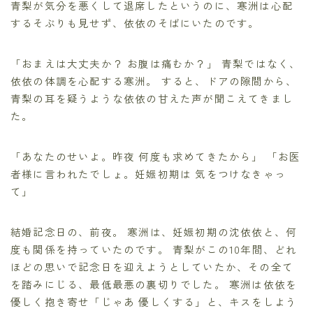
青梨が気分を悪くして退席したというのに、寒洲は心配
するそぶりも見せず、依依のそばにいたのです。
「おまえは大丈夫か？ お腹は痛むか？」 青梨ではなく、
依依の体調を心配する寒洲。 すると、ドアの隙間から、
青梨の耳を疑うような依依の甘えた声が聞こえてきまし
た。
「あなたのせいよ。昨夜 何度も求めてきたから」 「お医
者様に言われたでしょ。妊娠初期は 気をつけなきゃっ
て」
結婚記念日の、前夜。 寒洲は、妊娠初期の沈依依と、何
度も関係を持っていたのです。 青梨がこの10年間、どれ
ほどの思いで記念日を迎えようとしていたか、その全て
を踏みにじる、最低最悪の裏切りでした。 寒洲は依依を
優しく抱き寄せ「じゃあ 優しくする」と、キスをしよう