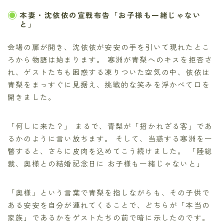
本妻・沈依依の宣戦布告「お子様も一緒じゃない
と」
会場の扉が開き、沈依依が安安の手を引いて現れたとこ
ろから物語は始まります。 寒洲が青梨へのキスを拒否さ
れ、ゲストたちも困惑する凍りついた空気の中、依依は
青梨をまっすぐに見据え、挑戦的な笑みを浮かべて口を
開きました。
「何しに来た？」 まるで、青梨が「招かれざる客」であ
るかのように言い放ちます。 そして、当惑する寒洲を一
瞥すると、さらに皮肉を込めてこう続けました。 「陸総
裁、奥様との結婚記念日に お子様も一緒じゃないと」
「奥様」という言葉で青梨を指しながらも、その子供で
ある安安を自分が連れてくることで、どちらが「本当の
家族」であるかをゲストたちの前で暗に示したのです。