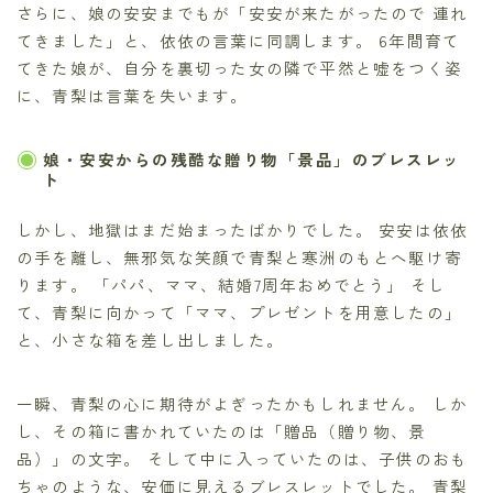
さらに、娘の安安までもが「安安が来たがったので 連れ
てきました」と、依依の言葉に同調します。 6年間育て
てきた娘が、自分を裏切った女の隣で平然と嘘をつく姿
に、青梨は言葉を失います。
娘・安安からの残酷な贈り物「景品」のブレスレッ
ト
しかし、地獄はまだ始まったばかりでした。 安安は依依
の手を離し、無邪気な笑顔で青梨と寒洲のもとへ駆け寄
ります。 「パパ、ママ、結婚7周年おめでとう」 そし
て、青梨に向かって「ママ、プレゼントを用意したの」
と、小さな箱を差し出しました。
一瞬、青梨の心に期待がよぎったかもしれません。 しか
し、その箱に書かれていたのは「贈品（贈り物、景
品）」の文字。 そして中に入っていたのは、子供のおも
ちゃのような、安価に見えるブレスレットでした。 青梨