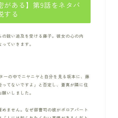
密がある】第9話をネタバ
説する
らの鋭い追及を受ける藤子。彼女の心の内
なっていきます。
ーターの中でニヤニヤと自分を見る坂本に、藤
合ってないですよ」と否定し、蒼真が隣に住
お願いしました。
緩めません。なぜ御曹司の彼がボロアパート
は「人には知られたくない事情があるんだと