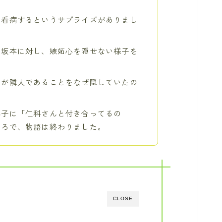
で看病するというサプライズがありまし
た坂本に対し、嫉妬心を隠せない様子を
真が隣人であることをなぜ隠していたの
藤子に「仁科さんと付き合ってるの
ころで、物語は終わりました。
CLOSE