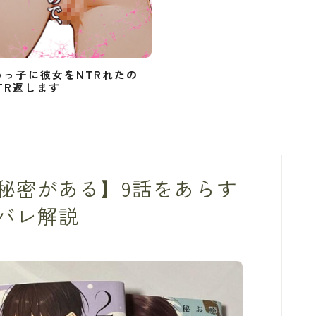
めっ子に彼女をNTRれたの
TR返します
秘密がある】9話をあらす
バレ解説