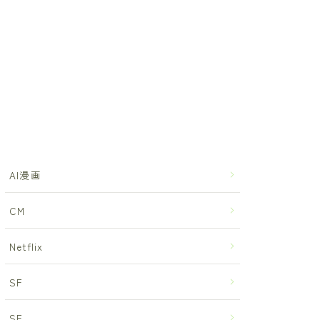
AI漫画
CM
Netflix
SF
SF