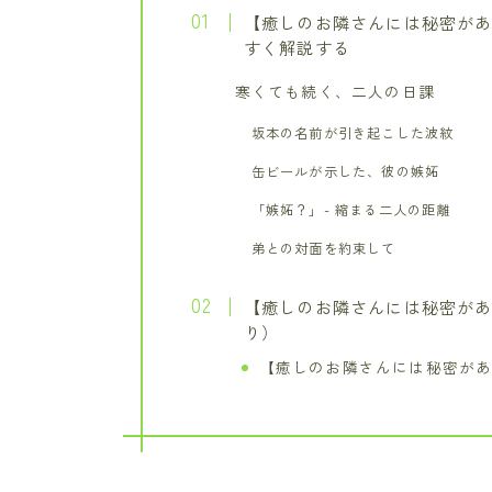
【癒しのお隣さんには秘密があ
すく解説する
寒くても続く、二人の日課
坂本の名前が引き起こした波紋
缶ビールが示した、彼の嫉妬
「嫉妬？」- 縮まる二人の距離
弟との対面を約束して
【癒しのお隣さんには秘密があ
り）
【癒しのお隣さんには秘密があ