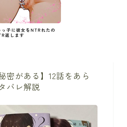
めっ子に彼女をNTRれたの
TR返します
秘密がある】12話をあら
タバレ解説