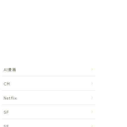
AI漫画
CM
Netflix
SF
SF