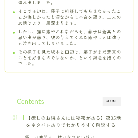
連れ出しました。
そこで田辺は、藤子に相談してもらえなかったこ
とが悔しかったと涙ながらに本音を語り、二人の
友情はより一層深まります。
しかし、猫に癒やされながらも、藤子は蒼真との
思い出が蘇り、彼の与えてくれた癒やしとは違う
と泣き出してしまいました。
その様子を見た坂本と田辺は、藤子がまだ蒼真の
ことを好きなのではないか、という疑念を抱くの
でした。
Contents
CLOSE
【癒しのお隣さんには秘密がある】第35話
をネタバレありでわかりやすく解説する
優しい仲間と、拭いきれない想い