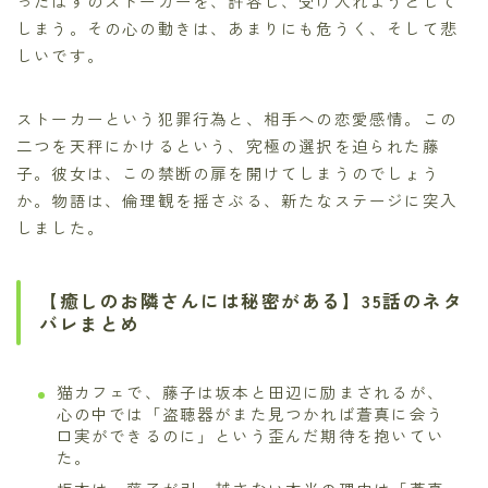
ったはずのストーカーを、許容し、受け入れようとして
しまう。その心の動きは、あまりにも危うく、そして悲
しいです。
ストーカーという犯罪行為と、相手への恋愛感情。この
二つを天秤にかけるという、究極の選択を迫られた藤
子。彼女は、この禁断の扉を開けてしまうのでしょう
か。物語は、倫理観を揺さぶる、新たなステージに突入
しました。
【癒しのお隣さんには秘密がある】35話のネタ
バレまとめ
猫カフェで、藤子は坂本と田辺に励まされるが、
心の中では「盗聴器がまた見つかれば蒼真に会う
口実ができるのに」という歪んだ期待を抱いてい
た。