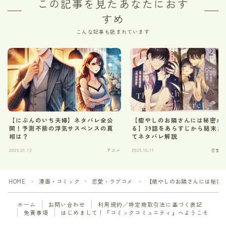
この記事を見たあなたにおす
すめ
こんな記事も読まれています
【にぶんのいち夫婦】ネタバレ全公
【癒やしのお隣さんには秘密が
開！予測不能の浮気サスペンスの真
る】39話をあらすじから結末ま
相は？
てネタバレ解説
2025.01.13
アニメ
2025.10.17
恋愛・
HOME
漫画・コミック
恋愛・ラブコメ
【癒やしのお隣さんには秘密
＞
＞
＞
ホーム
お問い合わせ
利用規約／特定商取引法に基づく表記
免責事項
はじめまして！『コミックコミュニティ』へようこそ