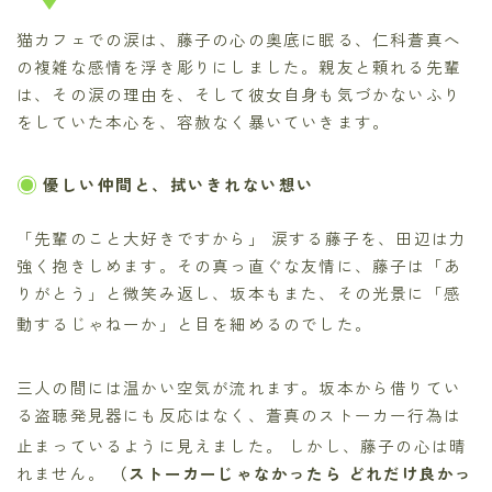
猫カフェでの涙は、藤子の心の奥底に眠る、仁科蒼真へ
の複雑な感情を浮き彫りにしました。親友と頼れる先輩
は、その涙の理由を、そして彼女自身も気づかないふり
をしていた本心を、容赦なく暴いていきます。
優しい仲間と、拭いきれない想い
「先輩のこと大好きですから」
涙する藤子を、田辺は力
強く抱きしめます。その真っ直ぐな友情に、藤子は「あ
りがとう」と微笑み返し、坂本もまた、その光景に「感
動するじゃねーか」と目を細めるのでした。
三人の間には温かい空気が流れます。坂本から借りてい
る盗聴発見器にも反応はなく、蒼真のストーカー行為は
止まっているように見えました。
しかし、藤子の心は晴
れません。
（ストーカーじゃなかったら どれだけ良かっ