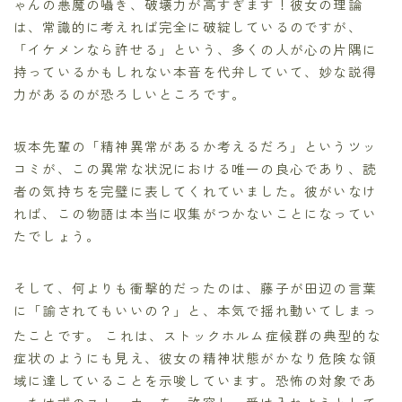
ゃんの悪魔の囁き、破壊力が高すぎます！彼女の理論
は、常識的に考えれば完全に破綻しているのですが、
「イケメンなら許せる」という、多くの人が心の片隅に
持っているかもしれない本音を代弁していて、妙な説得
力があるのが恐ろしいところです。
坂本先輩の「精神異常があるか考えるだろ」というツッ
コミが、この異常な状況における唯一の良心であり、読
者の気持ちを完璧に表してくれていました。彼がいなけ
れば、この物語は本当に収集がつかないことになってい
たでしょう。
そして、何よりも衝撃的だったのは、藤子が田辺の言葉
に「諭されてもいいの？」と、本気で揺れ動いてしまっ
たことです。
これは、ストックホルム症候群の典型的な
症状のようにも見え、彼女の精神状態がかなり危険な領
域に達していることを示唆しています。恐怖の対象であ