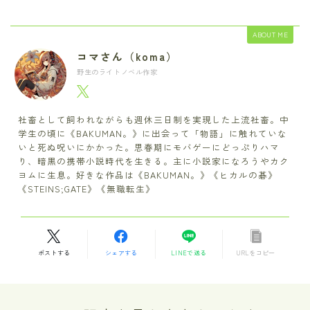
ABOUT ME
コマさん（koma）
野生のライトノベル作家
社畜として飼われながらも週休三日制を実現した上流社畜。中
学生の頃に《BAKUMAN。》に出会って「物語」に触れていな
いと死ぬ呪いにかかった。思春期にモバゲーにどっぷりハマ
り、暗黒の携帯小説時代を生きる。主に小説家になろうやカク
ヨムに生息。好きな作品は《BAKUMAN。》《ヒカルの碁》
《STEINS;GATE》《無職転生》
ポストする
シェアする
LINEで送る
URLをコピー