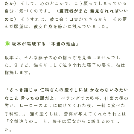
たか）
そして、心のどこかで、こう願ってしまっている
自分に気づくのです。
（盗聴器がまた 発見されればいい
のに）
そうすれば、彼に会う口実ができるから。その歪
んだ願望は、彼女自身を静かに蝕んでいました。
坂本が喝破する「本当の理由」
坂本は、そんな藤子の心の揺らぎを見逃しませんでし
た。先ほど、猫を前にして泣き崩れた藤子の姿を、彼は
指摘します。
「さっき猫じゃ 仁科さんの癒やしには かなわないみたい
なこと 言ったの誰だよ」
ベランダでの乾杯、仕事の後の
労い、ヒーローのように助けてくれた夜、一緒に食べた
手料理…。
猫の癒やしは、蒼真が与えてくれたそれとは
「全然違うの…」と、藤子は涙ながらに訴えるのでし
た。