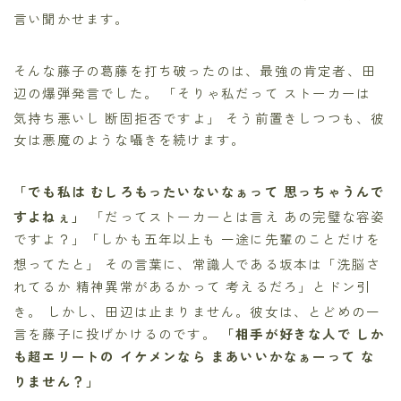
言い聞かせます。
そんな藤子の葛藤を打ち破ったのは、最強の肯定者、田
辺の爆弾発言でした。 「そりゃ私だって ストーカーは
気持ち悪いし 断固拒否ですよ」
そう前置きしつつも、彼
女は悪魔のような囁きを続けます。
「でも私は むしろもったいないなぁって 思っちゃうんで
すよねぇ」
「だってストーカーとは言え あの完璧な容姿
ですよ？」「しかも五年以上も 一途に先輩のことだけを
想ってたと」
その言葉に、常識人である坂本は「洗脳さ
れてるか 精神異常があるかって 考えるだろ」とドン引
き。
しかし、田辺は止まりません。彼女は、とどめの一
言を藤子に投げかけるのです。
「相手が好きな人で しか
も超エリートの イケメンなら まあいいかなぁーって な
りません？」