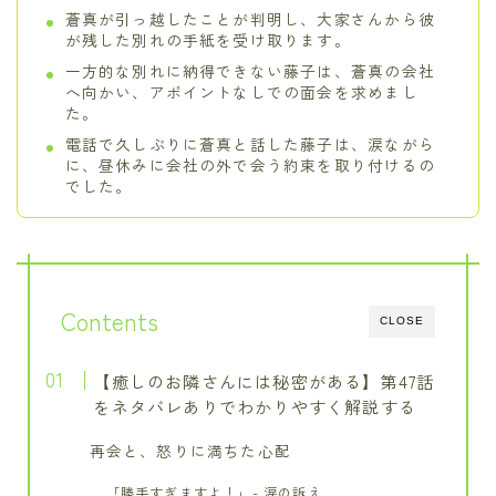
蒼真が引っ越したことが判明し、大家さんから彼
が残した別れの手紙を受け取ります。
一方的な別れに納得できない藤子は、蒼真の会社
へ向かい、アポイントなしでの面会を求めまし
た。
電話で久しぶりに蒼真と話した藤子は、涙ながら
に、昼休みに会社の外で会う約束を取り付けるの
でした。
Contents
CLOSE
【癒しのお隣さんには秘密がある】第47話
をネタバレありでわかりやすく解説する
再会と、怒りに満ちた心配
「勝手すぎますよ！」- 涙の訴え