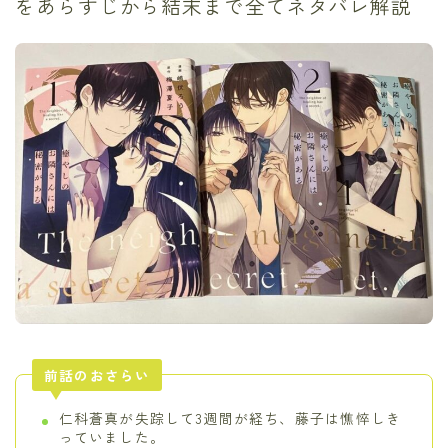
をあらすじから結末まで全てネタバレ解説
前話のおさらい
仁科蒼真が失踪して3週間が経ち、藤子は憔悴しき
っていました。