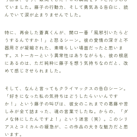
ていました。藤子の行動力、そして勇気ある告白に、読
んでいて涙が止まりませんでした。
特に、再会した蒼真くんが、開口一番「風邪引いたらど
うするんですか！」と怒るシーン。彼の愛情の深さと不
器用さが凝縮された、素晴らしい場面だったと思いま
す。ストーカーという異常性はありながらも、彼の根底
にあるのは、ただ純粋に藤子を想う気持ちなのだと、改
めて感じさせられました。
そして、なんと言ってもクライマックスの告白シーン。
「好きになった私の気持ちはどうしたらいいんです
か！」という藤子の叫びは、彼女のこれまでの葛藤や苦
しみが全て詰まった、魂の言葉でしたね。からの、「ダ
メな体にしたんですよ！」という迷言（笑）。このシリ
アスとコミカルの緩急が、この作品の大きな魅力だと思
います。