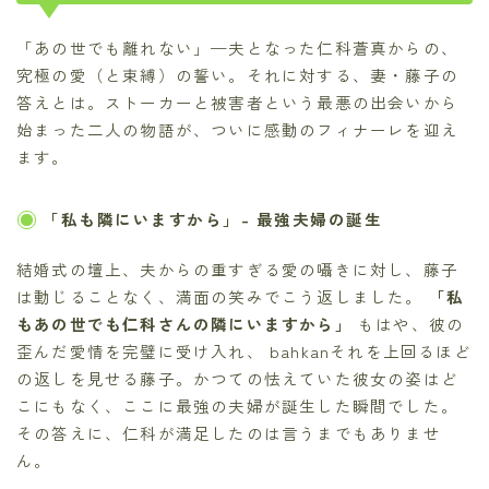
「あの世でも離れない」—夫となった仁科蒼真からの、
究極の愛（と束縛）の誓い。それに対する、妻・藤子の
答えとは。ストーカーと被害者という最悪の出会いから
始まった二人の物語が、ついに感動のフィナーレを迎え
ます。
「私も隣にいますから」- 最強夫婦の誕生
結婚式の壇上、夫からの重すぎる愛の囁きに対し、藤子
は動じることなく、満面の笑みでこう返しました。
「私
もあの世でも仁科さんの隣にいますから」
もはや、彼の
歪んだ愛情を完璧に受け入れ、 bahkanそれを上回るほど
の返しを見せる藤子。かつての怯えていた彼女の姿はど
こにもなく、ここに最強の夫婦が誕生した瞬間でした。
その答えに、仁科が満足したのは言うまでもありませ
ん。