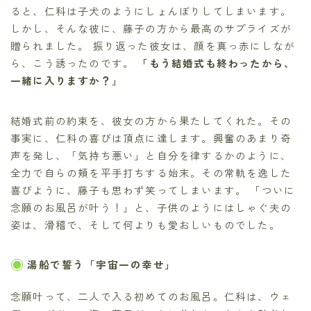
ると、仁科は子犬のようにしょんぼりしてしまいます。
しかし、そんな彼に、藤子の方から最高のサプライズが
贈られました。 振り返った彼女は、顔を真っ赤にしなが
ら、こう誘ったのです。
「もう結婚式も終わったから、
一緒に入りますか？」
結婚式前の約束を、彼女の方から果たしてくれた。その
事実に、仁科の喜びは頂点に達します。興奮のあまり奇
声を発し、「気持ち悪い」と自分を律するかのように、
全力で自らの頬を平手打ちする始末。その常軌を逸した
喜びように、藤子も思わず笑ってしまいます。 「ついに
念願のお風呂が叶う！」と、子供のようにはしゃぐ夫の
姿は、滑稽で、そして何よりも愛おしいものでした。
湯船で誓う「宇宙一の幸せ」
念願叶って、二人で入る初めてのお風呂。仁科は、ウェ