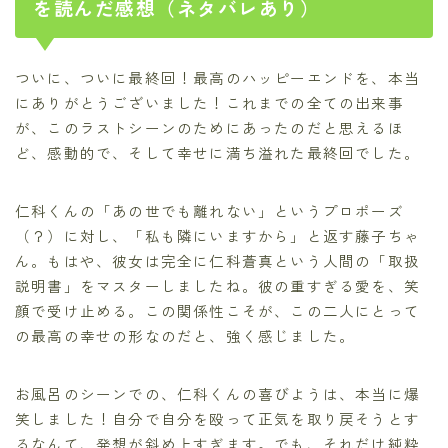
を読んだ感想（ネタバレあり）
ついに、ついに最終回！最高のハッピーエンドを、本当
にありがとうございました！これまでの全ての出来事
が、このラストシーンのためにあったのだと思えるほ
ど、感動的で、そして幸せに満ち溢れた最終回でした。
仁科くんの「あの世でも離れない」というプロポーズ
（？）に対し、「私も隣にいますから」と返す藤子ちゃ
ん。もはや、彼女は完全に仁科蒼真という人間の「取扱
説明書」をマスターしましたね。彼の重すぎる愛を、笑
顔で受け止める。この関係性こそが、この二人にとって
の最高の幸せの形なのだと、強く感じました。
お風呂のシーンでの、仁科くんの喜びようは、本当に爆
笑しました！自分で自分を殴って正気を取り戻そうとす
るなんて、発想が斜め上すぎます。でも、それだけ純粋