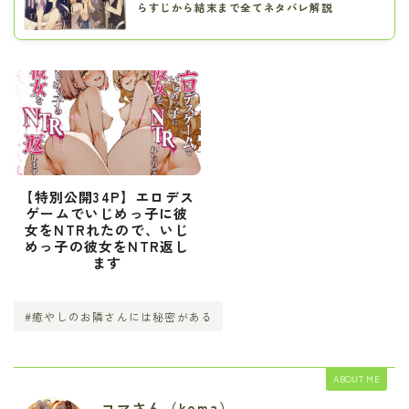
らすじから結末まで全てネタバレ解説
【特別公開34P】エロデス
ゲームでいじめっ子に彼
女をNTRれたので、いじ
めっ子の彼女をNTR返し
ます
#癒やしのお隣さんには秘密がある
ABOUT ME
コマさん（koma）