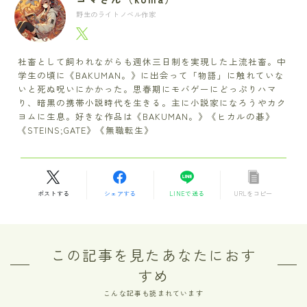
野生のライトノベル作家
社畜として飼われながらも週休三日制を実現した上流社畜。中
学生の頃に《BAKUMAN。》に出会って「物語」に触れていな
いと死ぬ呪いにかかった。思春期にモバゲーにどっぷりハマ
り、暗黒の携帯小説時代を生きる。主に小説家になろうやカク
ヨムに生息。好きな作品は《BAKUMAN。》《ヒカルの碁》
《STEINS;GATE》《無職転生》
ポストする
シェアする
LINEで送る
URLをコピー
この記事を見たあなたにおす
すめ
こんな記事も読まれています