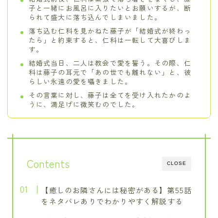
子と一緒にお風呂に入りたいとお願いするが、断
られて盛大に落ち込んでしまいました。
落ち込む仁科を見かねた藤子が「結婚式が終わっ
たら」と約束すると、仁科は一転して大喜びしま
す。
結婚式当日、二人は教会で愛を誓う。その際、仁
科は藤子の耳元で「あの世でも離れない」と、彼
らしい永遠の愛を囁きました。
その言葉に対し、藤子は全てを受け入れたかのよ
うに、満足げに微笑むのでした。
Contents
CLOSE
【癒しのお隣さんには秘密がある】第55話
をネタバレありでわかりやすく解説する