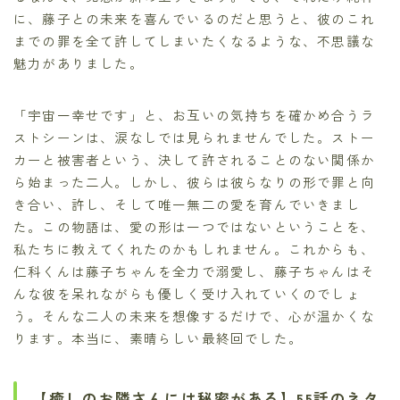
に、藤子との未来を喜んでいるのだと思うと、彼のこれ
までの罪を全て許してしまいたくなるような、不思議な
魅力がありました。
「宇宙一幸せです」と、お互いの気持ちを確かめ合うラ
ストシーンは、涙なしでは見られませんでした。ストー
カーと被害者という、決して許されることのない関係か
ら始まった二人。しかし、彼らは彼らなりの形で罪と向
き合い、許し、そして唯一無二の愛を育んでいきまし
た。この物語は、愛の形は一つではないということを、
私たちに教えてくれたのかもしれません。これからも、
仁科くんは藤子ちゃんを全力で溺愛し、藤子ちゃんはそ
んな彼を呆れながらも優しく受け入れていくのでしょ
う。そんな二人の未来を想像するだけで、心が温かくな
ります。本当に、素晴らしい最終回でした。
【癒しのお隣さんには秘密がある】55話のネタ