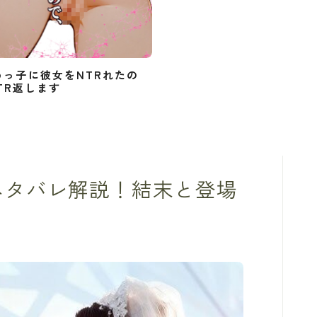
めっ子に彼女をNTRれたの
TR返します
ネタバレ解説！結末と登場