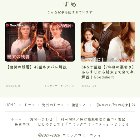
すめ
こんな記事も読まれています
【慟哭の残響】45話ネタバレ解説
SNSで話題【7年目の裏切り】
あらすじから結末まで全てネタ
解説｜Goodshort
2026.06.25
ミステリー・サスペンス
2026.01.06
HOME
ドラマ
海外のドラマ
復讐モノ
【砕かれた7つの約束】24
＞
＞
＞
＞
ホーム
お問い合わせ
利用規約／特定商取引法に基づく表記
免責事項
はじめまして！『コミックコミュニティ』へようこそ
2024–2026 コミックコミュニティ