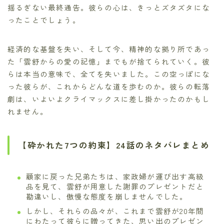
揺るぎない最終通告。彼らの心は、きっとズタズタにな
ったことでしょう。
経済的な基盤を失い、そして今、精神的な拠り所であっ
た「雲舒からの愛の記憶」までもが捨てられていく。彼
らは本当の意味で、全てを失いました。この空っぽにな
った彼らが、これからどんな道を歩むのか。彼らの転落
劇は、いよいよクライマックスに差し掛かったのかもし
れません。
【砕かれた7つの約束】24話のネタバレまとめ
顧家に戻った兄弟たちは、家政婦が運び出す高級
品を見て、雲舒が用意した謝罪のプレゼントだと
勘違いし、傲慢な態度を崩しませんでした。
しかし、それらの品々が、これまで雲舒が20年間
にわたって彼らに贈ってきた、思い出のプレゼン