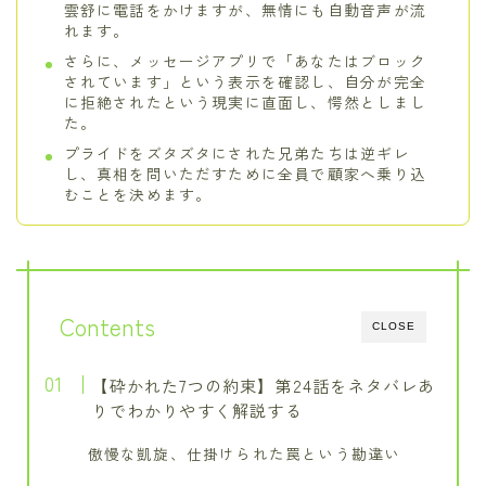
雲舒に電話をかけますが、無情にも自動音声が流
れます。
さらに、メッセージアプリで「あなたはブロック
されています」という表示を確認し、自分が完全
に拒絶されたという現実に直面し、愕然としまし
た。
プライドをズタズタにされた兄弟たちは逆ギレ
し、真相を問いただすために全員で顧家へ乗り込
むことを決めます。
Contents
CLOSE
【砕かれた7つの約束】第24話をネタバレあ
りでわかりやすく解説する
傲慢な凱旋、仕掛けられた罠という勘違い