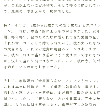
が、これ以上ないほど滑稽で、そして惨めに描かれてい
て、最高の「ざまぁみろ」展開でした。
特に、祈年が「5歳から25歳までの贈り物だ」と気づくシ
ーン。これは、本当に胸に迫るものがありました。20年
間、毎年毎年、彼のためだけに贈られてきた愛情の証。
それが今、ゴミとして捨てられていく。彼が失ったもの
の大きさを、これほど雄弁に物語るシーンはありませ
ん。彼がこれまで当たり前のように受け取ってきたもの
が、決して当たり前ではなかったことに、彼は今、気づ
き始めているのかもしれません。
そして、家政婦の「全部要らない、と」というセリフ。
これは本当に残酷で、そして最高に効果的な一言です。
憎しみや怒りといった感情は、まだ相手に関心がある証
拠です。しかし、「要らない」という言葉は、完全な無
関心、存在の抹消を意味します。雲舒が下した決断の、