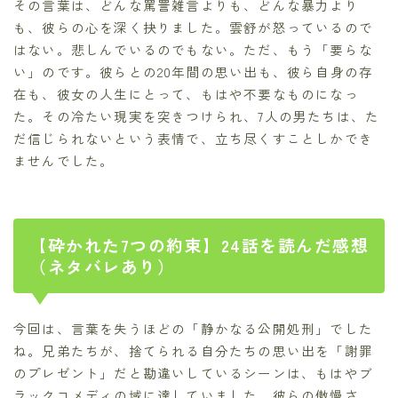
その言葉は、どんな罵詈雑言よりも、どんな暴力より
も、彼らの心を深く抉りました。雲舒が怒っているので
はない。悲しんでいるのでもない。ただ、もう「要らな
い」のです。彼らとの20年間の思い出も、彼ら自身の存
在も、彼女の人生にとって、もはや不要なものになっ
た。その冷たい現実を突きつけられ、7人の男たちは、た
だ信じられないという表情で、立ち尽くすことしかでき
ませんでした。
【砕かれた7つの約束】24話を読んだ感想
（ネタバレあり）
今回は、言葉を失うほどの「静かなる公開処刑」でした
ね。兄弟たちが、捨てられる自分たちの思い出を「謝罪
のプレゼント」だと勘違いしているシーンは、もはやブ
ラックコメディの域に達していました。彼らの傲慢さ