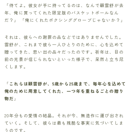
「待てよ。彼女が手に持ってるのは、なんで顧雲舒が去
年、俺に買ってくれた限定版のバスケットボールなん
だ？」 「俺にくれたボクシンググローブじゃないか？」
それは、彼らへの謝罪の品などではありませんでした。
雲舒が、これまで彼ら一人ひとりのために、心を込めて
贈ってきた、思い出の品々だったのです。祈年は、目の
前の光景が信じられないといった様子で、呆然と立ち尽
くします。
「
これらは顧雲舒が、5歳から25歳まで、毎年心を込めて
俺のために用意してくれた、一つ年を重ねるごとの贈り
物だ
」
20年分もの愛情の結晶。それが今、無造作に運び出され
ていく。そして、彼らは最も残酷な事実に気づいてしま
うのです。