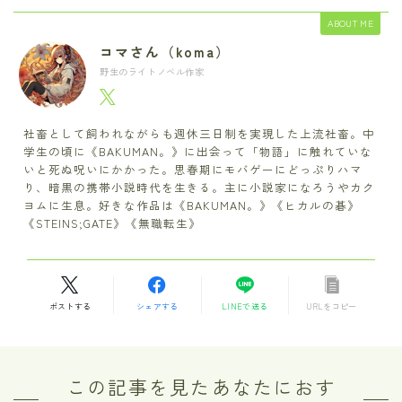
ABOUT ME
コマさん（koma）
野生のライトノベル作家
社畜として飼われながらも週休三日制を実現した上流社畜。中
学生の頃に《BAKUMAN。》に出会って「物語」に触れていな
いと死ぬ呪いにかかった。思春期にモバゲーにどっぷりハマ
り、暗黒の携帯小説時代を生きる。主に小説家になろうやカク
ヨムに生息。好きな作品は《BAKUMAN。》《ヒカルの碁》
《STEINS;GATE》《無職転生》
ポストする
シェアする
LINEで送る
URLをコピー
この記事を見たあなたにおす