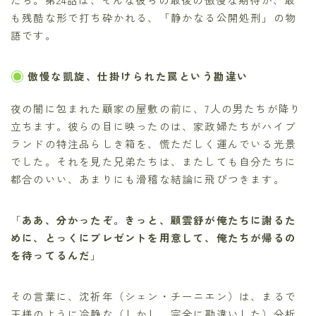
も残酷な形で打ち砕かれる、「静かなる公開処刑」の物
語です。
傲慢な凱旋、仕掛けられた罠という勘違い
夜の闇に包まれた顧家の屋敷の前に、7人の男たちが降り
立ちます。彼らの目に映ったのは、家政婦たちがハイブ
ランドの特注品らしき箱を、慌ただしく運んでいる光景
でした。それを見た兄弟たちは、またしても自分たちに
都合のいい、あまりにも滑稽な結論に飛びつきます。
「
ああ、分かったぞ。きっと、顧雲舒が俺たちに謝るた
めに、とっくにプレゼントを用意して、俺たちが帰るの
を待ってるんだ
」
その言葉に、沈祈年（シェン・チーニエン）は、まるで
王様のように冷静な（しかし、完全に勘違いした）分析