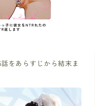
めっ子に彼女をNTRれたの
TR返します
5話をあらすじから結末ま