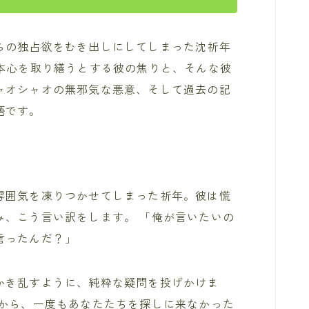
らの独占欲をむき出しにしてしまった沈祈年
の本心を取り繕うとする彼の焦りと、そんな彼
ャオシャオの無邪気な悪意、そして過去の記
語です。
雰囲気を凍りつかせてしまった祈年。彼は慌
み、こう言い訳をします。 「俺が言いたいの
言ったんだ？」
かき乱すように、純粋な疑問を投げかけま
てから、一度もあなたたちを探しに来なかった