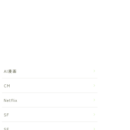
AI漫画
CM
Netflix
SF
SF