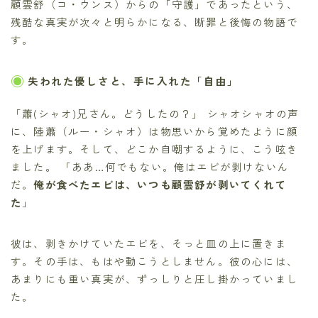
顧雲舒（コ・ウンス）からの「守護」であったという、
残酷な真実が次々と明らかになる、断罪と後悔の物語で
す。
失われた優しさと、手に入れた「自由」
「蕭(シャオ)兄さん。どうしたの？」 シャオシャオの声
に、陸蕭（ルー・シャオ）は物思いから覚めたように顔
を上げます。そして、どこか自嘲するように、こう呟き
ました。 「ああ…何でもない。俺はエビが剥けないん
だ。
俺が食べたエビは、いつも顧雲舒が剥いてくれて
た
」
彼は、剥きかけていたエビを、そっと皿の上に置きま
す。その手は、もはや動こうとしません。彼の心には、
あまりにも重い真実が、ずっしりと圧し掛かっていまし
た。