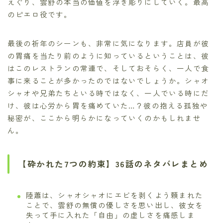
えぐり、雲舒の本当の価値を浮き彫りにしていく。最高
のピエロ役です。
最後の祈年のシーンも、非常に気になります。店員が彼
の胃痛を当たり前のように知っているということは、彼
はこのレストランの常連で、そしておそらく、一人で食
事に来ることが多かったのではないでしょうか。シャオ
シャオや兄弟たちといる時ではなく、一人でいる時にだ
け、彼は心労から胃を痛めていた…？彼の抱える孤独や
秘密が、ここから明らかになっていくのかもしれませ
ん。
【砕かれた7つの約束】36話のネタバレまとめ
陸蕭は、シャオシャオにエビを剥くよう頼まれた
ことで、雲舒の無償の優しさを思い出し、彼女を
失って手に入れた「自由」の虚しさを痛感しま