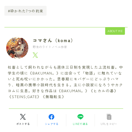
#砕かれた7つの約束
ABOUT ME
コマさん（koma）
野生のライトノベル作家
社畜として飼われながらも週休三日制を実現した上流社畜。中
学生の頃に《BAKUMAN。》に出会って「物語」に触れていな
いと死ぬ呪いにかかった。思春期にモバゲーにどっぷりハマ
り、暗黒の携帯小説時代を生きる。主に小説家になろうやカク
ヨムに生息。好きな作品は《BAKUMAN。》《ヒカルの碁》
《STEINS;GATE》《無職転生》
ポストする
シェアする
LINEで送る
URLをコピー