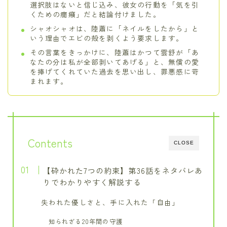
選択肢はないと信じ込み、彼女の行動を「気を引
くための癇癪」だと結論付けました。
シャオシャオは、陸蕭に「ネイルをしたから」と
いう理由でエビの殻を剥くよう要求します。
その言葉をきっかけに、陸蕭はかつて雲舒が「あ
なたの分は私が全部剥いてあげる」と、無償の愛
を捧げてくれていた過去を思い出し、罪悪感に苛
まれます。
Contents
CLOSE
【砕かれた7つの約束】第36話をネタバレあ
りでわかりやすく解説する
失われた優しさと、手に入れた「自由」
知られざる20年間の守護