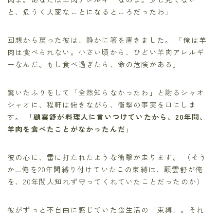
と、危うく大変なことになるところだったわ」
回想から戻った彼は、静かに箸を置きました。 「俺は羊
肉は食べられない。小さい頃から、ひどい羊肉アレルギ
ーなんだ。もし食べ過ぎたら、命の危険がある」
驚いたふりをして「全然知らなかったわ」と謝るシャオ
シャオに、程軒は俯きながら、衝撃の事実を口にしま
す。 「
顧雲舒が料理人に言いつけていたから、20年間、
羊肉を食べたことがなかったんだ
」
彼の心に、雷に打たれたような衝撃が走ります。 （そう
か…俺を20年間縛り付けていたこの束縛は、顧雲舒が俺
を、20年間人知れず守ってくれていたことだったのか）
彼がずっと不自由に感じていた食生活の「束縛」。それ