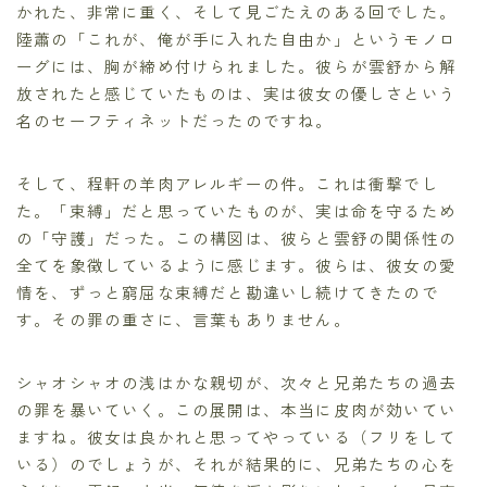
かれた、非常に重く、そして見ごたえのある回でした。
陸蕭の「これが、俺が手に入れた自由か」というモノロ
ーグには、胸が締め付けられました。彼らが雲舒から解
放されたと感じていたものは、実は彼女の優しさという
名のセーフティネットだったのですね。
そして、程軒の羊肉アレルギーの件。これは衝撃でし
た。「束縛」だと思っていたものが、実は命を守るため
の「守護」だった。この構図は、彼らと雲舒の関係性の
全てを象徴しているように感じます。彼らは、彼女の愛
情を、ずっと窮屈な束縛だと勘違いし続けてきたので
す。その罪の重さに、言葉もありません。
シャオシャオの浅はかな親切が、次々と兄弟たちの過去
の罪を暴いていく。この展開は、本当に皮肉が効いてい
ますね。彼女は良かれと思ってやっている（フリをして
いる）のでしょうが、それが結果的に、兄弟たちの心を