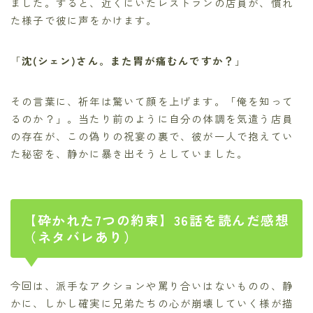
ました。すると、近くにいたレストランの店員が、慣れ
た様子で彼に声をかけます。
「
沈(シェン)さん。また胃が痛むんですか？
」
その言葉に、祈年は驚いて顔を上げます。「俺を知って
るのか？」。当たり前のように自分の体調を気遣う店員
の存在が、この偽りの祝宴の裏で、彼が一人で抱えてい
た秘密を、静かに暴き出そうとしていました。
【砕かれた7つの約束】36話を読んだ感想
（ネタバレあり）
今回は、派手なアクションや罵り合いはないものの、静
かに、しかし確実に兄弟たちの心が崩壊していく様が描