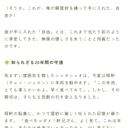
（そうか。これが、俺が顧雲舒を嫌って手に入れた、自
由か）
彼が手に入れた「自由」とは、これまで当たり前のよう
に享受してきた、無償の優しさを失うことと同義だった
のです。
知られざる20年間の守護
気まずい雰囲気を察したシャオシャオは、今度は程軒
（チョン・シュエン）に羊肉を勧めます。「この羊肉、
とても柔らかいわよ。早く食べてみて」。しかし、その
親切は、さらなる悲劇の引き金となりました。
程軒の脳裏に、かつて雲舒に厳しく叱られた記憶が蘇り
ます。 「食べちゃダメ！軒兄さん、よく見て。これは羊
肉よ。あなたは羊肉アレルギーなのよ。少し見てない