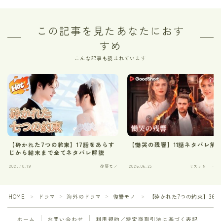
この記事を見たあなたにおす
すめ
こんな記事も読まれています
【砕かれた7つの約束】17話をあらす
【慟哭の残響】11話ネタバレ解
じから結末まで全てネタバレ解説
2025.10.19
復讐モノ
2026.06.25
ミステリー・サ
HOME
ドラマ
海外のドラマ
復讐モノ
【砕かれた7つの約束】36
＞
＞
＞
＞
ホーム
お問い合わせ
利用規約／特定商取引法に基づく表記