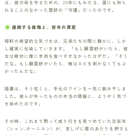
は、彼の命を守るための、20年にもわたる、誰にも知ら
れることのなかった雲舒の「守護」だったのです。
連鎖する後悔と、祈年の異変
程軒の絶望的な気づきは、兄弟たちの間に静かに、しか
し確実に伝染していきます。 「もし顧雲舒がいたら、彼
女は絶対に僕に羊肉を食べさせなかったはずだ」 「そう
だな。もし顧雲舒がいたら、俺はエビを剥かなくてもよ
かったんだな」
陸蕭は、そう呟くと、手元のワインを一気に飲み干しま
した。彼らが失ったものの本当の価値に、ようやく気づ
き始めたのです。
その時、これまで黙って成り行きを見つめていた沈祈年
（シェン-チーニエン）が、苦しげに胃のあたりを押さえ