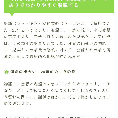
ありでわかりやすく解説する
謝謹（シャ・キン）が顧雲舒（コ・ウンス）に捧げてき
た、20年というあまりにも深く、一途な想い。その衝撃
の事実を知り、完全に打ちのめされた兄弟たち。第63話
は、その20年の始まりとなった、運命の出会いの物語
と、兄弟たちの最後の懇願に対する、雲舒からの最も痛
烈な、そして最終的な拒絶が描かれます。
運命の出会い、20年前の一食の恩
物語は、雲舒と謝謹の回想シーンから始まります。「あ
なた…どうして私にこんなに良くしてくれるの？」とい
う雲舒の問いに、謝謹は静かに、そして懐かしむように
語り始めます。