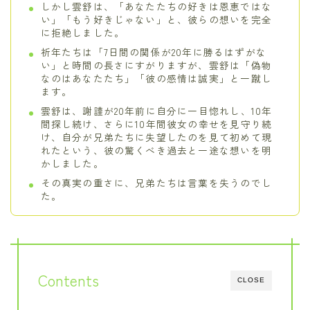
しかし雲舒は、「あなたたちの好きは恩恵ではな
い」「もう好きじゃない」と、彼らの想いを完全
に拒絶しました。
祈年たちは「7日間の関係が20年に勝るはずがな
い」と時間の長さにすがりますが、雲舒は「偽物
なのはあなたたち」「彼の感情は誠実」と一蹴し
ます。
雲舒は、謝謹が20年前に自分に一目惚れし、10年
間探し続け、さらに10年間彼女の幸せを見守り続
け、自分が兄弟たちに失望したのを見て初めて現
れたという、彼の驚くべき過去と一途な想いを明
かしました。
その真実の重さに、兄弟たちは言葉を失うのでし
た。
Contents
CLOSE