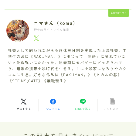
ABOUT ME
コマさん（koma）
野生のライトノベル作家
社畜として飼われながらも週休三日制を実現した上流社畜。中
学生の頃に《BAKUMAN。》に出会って「物語」に触れていな
いと死ぬ呪いにかかった。思春期にモバゲーにどっぷりハマ
り、暗黒の携帯小説時代を生きる。主に小説家になろうやカク
ヨムに生息。好きな作品は《BAKUMAN。》《ヒカルの碁》
《STEINS;GATE》《無職転生》
ポストする
シェアする
LINEで送る
URLをコピー