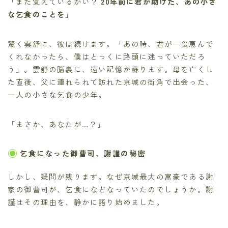
「まだ覚えているかい？
20年前に君が助けた、あの小さ
な乞食のことを
」
驚く雲舒に、彼は続けます。「あの時、君が一食恵んで
くれなかったら、僕はとっくに路頭に迷っていただろ
う」。雲舒の脳裏に、遠い記憶が蘇ります。母を亡くし
た直後、父に連れられて訪れた京城の街角で出会った、
一人の小さな乞食の少年。
「まさか、あなたが…？」
乞食になった御曹司、謝謹の秘密
しかし、疑問が残ります。なぜ京城最大の富豪である謝
家の御曹司が、乞食になどなっていたのでしょうか。謝
謹はその理由を、静かに語り始めました。