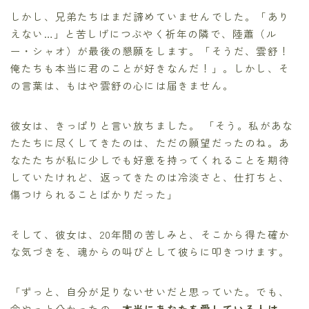
しかし、兄弟たちはまだ諦めていませんでした。「あり
えない…」と苦しげにつぶやく祈年の隣で、陸蕭（ル
ー・シャオ）が最後の懇願をします。「そうだ、雲舒！
俺たちも本当に君のことが好きなんだ！」。しかし、そ
の言葉は、もはや雲舒の心には届きません。
彼女は、きっぱりと言い放ちました。 「そう。私があな
たたちに尽くしてきたのは、ただの願望だったのね。あ
なたたちが私に少しでも好意を持ってくれることを期待
していたけれど、返ってきたのは冷淡さと、仕打ちと、
傷つけられることばかりだった」
そして、彼女は、20年間の苦しみと、そこから得た確か
な気づきを、魂からの叫びとして彼らに叩きつけます。
「ずっと、自分が足りないせいだと思っていた。でも、
今やっと分かったの。
本当にあなたを愛している人は、