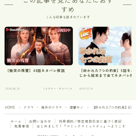
この記事を見たあなたにおす
すめ
こんな記事も読まれています
【慟哭の残響】48話ネタバレ解説
【砕かれた7つの約束】5話をあ
じから結末まで全てネタバレ解
2026.06.25
ミステリー・サスペンス
2025.10.18
HOME
ドラマ
海外のドラマ
復讐モノ
【砕かれた7つの約束】63
＞
＞
＞
＞
ホーム
お問い合わせ
利用規約／特定商取引法に基づく表記
免責事項
はじめまして！『コミックコミュニティ』へようこそ