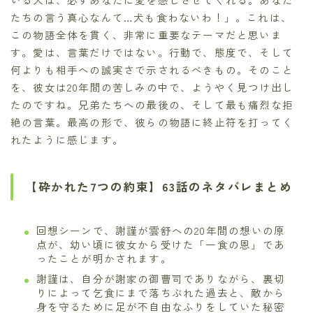
たちの言う真心なんて…犬も食わないわ！」。これは、
この物語全体を貫く、非常に重要なテーマだと思いま
す。愛は、言葉だけではない。行動で、態度で、そして
何よりも相手への誠実さで示されるべきもの。そのこと
を、彼女は20年間の苦しみの中で、ようやく見つけ出し
たのですね。兄弟たちへの最後の、そして最も痛烈な拒
絶の言葉。最高の形で、彼らの物語に終止符を打ってく
れたように感じます。
【砕かれた7つの約束】63話のネタバレまとめ
回想シーンで、謝謹が雲舒への20年間の想いの原
点が、幼い頃に彼女から受けた「一食の恩」であ
ったことが明かされます。
謝謹は、自分が謝家の御曹司でありながら、裏切
りによって乞食にまで落ちぶれた過去と、敵から
身を守るために足が不自由なふりをしていた秘密