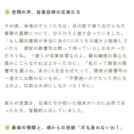
世間の声、自業自得の兄弟たち
その頃、会場のゲストたちは、目の前で繰り広げられた
衝撃の展開について、ひそひそと語り合っていました。
「もし顧お嬢様が本当にあの7人のうちの誰かと結婚して
いたら、謝家の御曹司は黙って待っているしかなかった
だろうね」 「彼らが自業自得なのよ。顧お嬢様の真心を
踏みにじらなければよかったのに」 「私だって謝家の御
曹司を選ぶわ。あの7人を合わせたって、謝家の御曹司の
一途さには敵わないもの」 「今更追いかけたって何にな
るのよ。以前は大切にしなかったくせに」
彼らの言葉は、兄弟たちが招いた結末がいかに必然であ
ったかを、客観的に示していました。
最後の懇願と、魂からの拒絶「犬も食わないわ！」