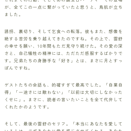
が、全てこの一点に繋がっていたと思うと、鳥肌が立ち
ました。
誘拐、裏切り、そして乞食への転落。彼もまた、想像を
絶する苦労を乗り越えてきたのですね。その上で、雲舒
の幸せを願い、10年間もただ見守り続けた。その愛の深
さと、自己犠牲の精神には、ただただ感服するばかりで
す。兄弟たちの身勝手な「好き」とは、まさに月とすっ
ぽんですね。
ゲストたちの会話も、的確すぎて最高でした。「自業自
得」「一途さには敵わない」「以前は大切にしなかった
くせに」。まさに、読者の言いたいことを全て代弁して
くれたかのようです。
そして、最後の雲舒のセリフ。「本当にあなたを愛して
いる人は、必ずあなたに愛を感じさせてくれる。あなた