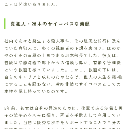
ことは間違いありません。
真犯人・冴木のサイコパスな素顔
社内で次々と発生する殺人事件。その残忍な犯行に及ん
でいた真犯人は、多くの視聴者の予想を裏切り、ほのか
やのぞみの直属の上司である冴木部長でした。彼女は、
普段は冷静沈着で部下からの信頼も厚い、有能な管理職
という仮面を被っていました。しかし、仮面の下には、
自らのキャリアと成功のためならば、他人の人生を犠-牲
にすることも厭わない、冷酷非情なサイコパスとしての
本性を隠し持っていたのです。
5年前、彼女は自身の昇進のために、後輩である沙希と英
子の競争心を巧みに煽り、両者を手駒として利用してい
ました。当初は優秀な沙希をサポートすることで自分の