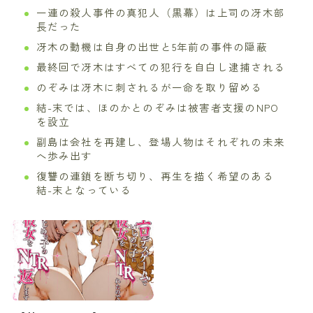
一連の殺人事件の真犯人（黒幕）は上司の冴木部
長だった
冴木の動機は自身の出世と5年前の事件の隠蔽
最終回で冴木はすべての犯行を自白し逮捕される
のぞみは冴木に刺されるが一命を取り留める
結-末では、ほのかとのぞみは被害者支援のNPO
を設立
副島は会社を再建し、登場人物はそれぞれの未来
へ歩み出す
復讐の連鎖を断ち切り、再生を描く希望のある
結-末となっている