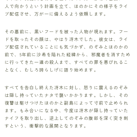
人で向かうという計画を立て、ほのかにその様子をライ
ブ配信させ、万が一に備えるよう依頼します。
その墓前に、黒いフードを被った人物が現れます。フー
ドを取ったその顔は、やはり冴木でした。彼女は、ライ
ブ配信されていることにも気づかず、のぞみとほのかの
前で、5年前に沙希を陥れた経緯から、邪魔者を消すため
に行ってきた一連の殺人まで、すべての罪を悪びれるこ
となく、むしろ誇らしげに語り始めます。
すべてを告白し終えた冴木に対し、怒りに震えるのぞみ
は隠し持っていたナタで襲いかかります。しかし、その
復讐は駆けつけたほのかと副島によって寸前で止められ
ます。もみ合いになる中、今度は冴木が隠し持っていた
ナイフを取り出し、逆上してのぞみの腹部を深く突き刺
すという、衝撃的な展開となります。