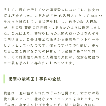
そして、現在進行していた連続殺人においても、彼女の
罠は巧妙でした。のぞみが「社-内処刑人」として bullies
を次々と排除している状況を利用し、自身の殺-人行為
が、その復-讐劇の延長線上にあるかのように偽装しまし
た。これにより、警察や社内の人間の疑いの目をのぞみ
に向けさせ、自分は安全な場所から事態をコントロール
しようとしていたのです。彼女のすべての行動は、歪ん
だ自己愛と異常なまでの保身という動機に基づいてお
り、その計画性の高さと人間性の欠如が、彼女を物語の
中で最も恐ろしい存在たらしめています。
衝撃の最終回！事件の全貌
物語は、追い詰められたのぞみが仕掛けた、命がけの最
後の罠によって、壮絶なクライマックスを迎えます。の
ぞみは、真犯人をおびき出すため、姉・沙希の墓前に一