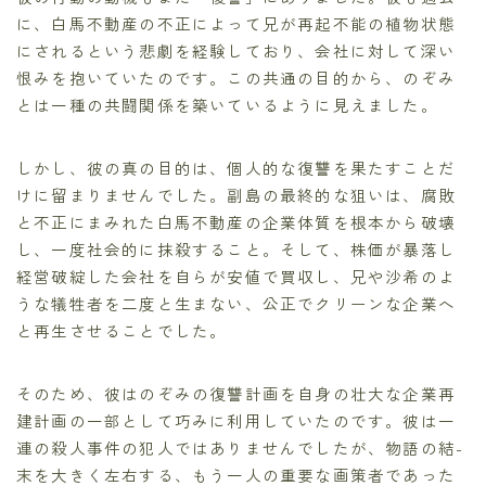
に、白馬不動産の不正によって兄が再起不能の植物状態
にされるという悲劇を経験しており、会社に対して深い
恨みを抱いていたのです。この共通の目的から、のぞみ
とは一種の共闘関係を築いているように見えました。
しかし、彼の真の目的は、個人的な復讐を果たすことだ
けに留まりませんでした。副島の最終的な狙いは、腐敗
と不正にまみれた白馬不動産の企業体質を根本から破壊
し、一度社会的に抹殺すること。そして、株価が暴落し
経営破綻した会社を自らが安値で買収し、兄や沙希のよ
うな犠牲者を二度と生まない、公正でクリーンな企業へ
と再生させることでした。
そのため、彼はのぞみの復讐計画を自身の壮大な企業再
建計画の一部として巧みに利用していたのです。彼は一
連の殺人事件の犯人ではありませんでしたが、物語の結-
末を大きく左右する、もう一人の重要な画策者であった