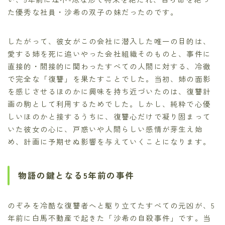
た優秀な社員・沙希の双子の妹だったのです。
したがって、彼女がこの会社に潜入した唯一の目的は、
愛する姉を死に追いやった会社組織そのものと、事件に
直接的・間接的に関わったすべての人間に対する、冷徹
で完全な「復讐」を果たすことでした。当初、姉の面影
を感じさせるほのかに興味を持ち近づいたのは、復讐計
画の駒として利用するためでした。しかし、純粋で心優
しいほのかと接するうちに、復讐心だけで凝り固まって
いた彼女の心に、戸惑いや人間らしい感情が芽生え始
め、計画に予期せぬ影響を与えていくことになります。
物語の鍵となる5年前の事件
のぞみを冷酷な復讐者へと駆り立てたすべての元凶が、5
年前に白馬不動産で起きた「沙希の自殺事件」です。当