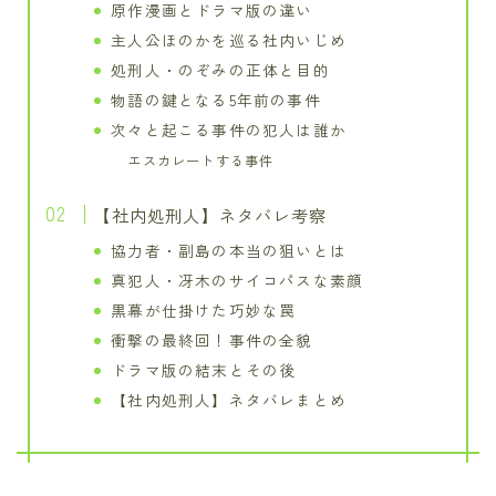
原作漫画とドラマ版の違い
主人公ほのかを巡る社内いじめ
処刑人・のぞみの正体と目的
物語の鍵となる5年前の事件
次々と起こる事件の犯人は誰か
エスカレートする事件
【社内処刑人】ネタバレ考察
協力者・副島の本当の狙いとは
真犯人・冴木のサイコパスな素顔
黒幕が仕掛けた巧妙な罠
衝撃の最終回！事件の全貌
ドラマ版の結末とその後
【社内処刑人】ネタバレまとめ