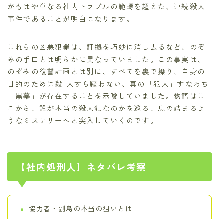
がもはや単なる社内トラブルの範疇を超えた、連続殺人
事件であることが明白になります。
これらの凶悪犯罪は、証拠を巧妙に消し去るなど、のぞ
みの手口とは明らかに異なっていました。この事実は、
のぞみの復讐計画とは別に、すべてを裏で操り、自身の
目的のために殺-人すら厭わない、真の「犯人」すなわち
「黒幕」が存在することを示唆していました。物語はこ
こから、誰が本当の殺人犯なのかを巡る、息の詰まるよ
うなミステリーへと突入していくのです。
【社内処刑人】ネタバレ考察
協力者・副島の本当の狙いとは