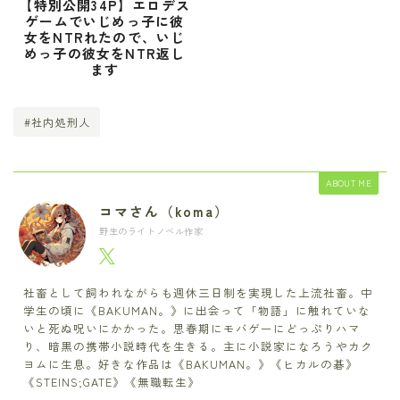
【特別公開34P】エロデス
ゲームでいじめっ子に彼
女をNTRれたので、いじ
めっ子の彼女をNTR返し
ます
#社内処刑人
ABOUT ME
コマさん（koma）
野生のライトノベル作家
社畜として飼われながらも週休三日制を実現した上流社畜。中
学生の頃に《BAKUMAN。》に出会って「物語」に触れていな
いと死ぬ呪いにかかった。思春期にモバゲーにどっぷりハマ
り、暗黒の携帯小説時代を生きる。主に小説家になろうやカク
ヨムに生息。好きな作品は《BAKUMAN。》《ヒカルの碁》
《STEINS;GATE》《無職転生》