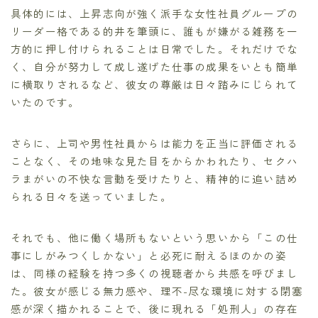
具体的には、上昇志向が強く派手な女性社員グループの
リーダー格である的井を筆頭に、誰もが嫌がる雑務を一
方的に押し付けられることは日常でした。それだけでな
く、自分が努力して成し遂げた仕事の成果をいとも簡単
に横取りされるなど、彼女の尊厳は日々踏みにじられて
いたのです。
さらに、上司や男性社員からは能力を正当に評価される
ことなく、その地味な見た目をからかわれたり、セクハ
ラまがいの不快な言動を受けたりと、精神的に追い詰め
られる日々を送っていました。
それでも、他に働く場所もないという思いから「この仕
事にしがみつくしかない」と必死に耐えるほのかの姿
は、同様の経験を持つ多くの視聴者から共感を呼びまし
た。彼女が感じる無力感や、理不-尽な環境に対する閉塞
感が深く描かれることで、後に現れる「処刑人」の存在