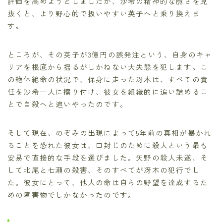
評価を高めようとしましたが、沙希の精神的な脆さを見
抜くと、より野心的で扱いやすい英子へと乗り換えま
す。
ところが、その英子が3億円の誤発注という、自身のキャ
リアを根底から揺るがしかねない大失態を犯します。こ
の絶体絶命の状況で、保身に走った冴木は、すべての責
任を沙希一人に擦り付け、彼女を組織的に追い詰めるこ
とで自殺へと追いやったのです。
そして現在、のぞみの出現によって5年前の真相が暴かれ
ることを恐れた彼女は、口封じのために殺人という最も
安易で直接的な手段を選びました。矢野の殺人未遂、そ
して北尾と七瀬の殺害、そのすべてが冴木の犯行でし
た。彼女にとって、他人の命は自らの野望を達成するた
めの障害物でしかなかったのです。