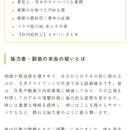
真犯人・冴木のサイコパスな素顔
黒幕が仕掛けた巧妙な罠
衝撃の最終回！事件の全貌
ドラマ版の結-末とその後
【社内処刑人】ネタバレまとめ
協力者・副島の本当の狙いとは
物語が緊迫感を増す中で、ほのかとのぞみの前に現れる
のが、大手クライアントの代表である副島陽太です。彼
は、白馬不動産の内部事情に精通しており、その立場を
利用してのぞみの復讐計画に協力的な姿勢を見せます。
時には重要な情報を提供し、時には二人を陰からサポー
トするなど、頼れる協力者のように振る舞います。
彼の行動の動機もまた「復讐」にありました。彼も過去