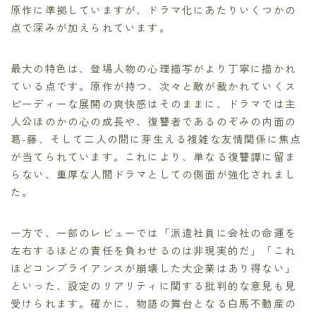
原作に準拠していますが、ドラマ化にあたりいくつかの
点で深みが加えられています。
最大の特色は、登場人物の心理描写がより丁寧に描かれ
ている点です。原作が持つ、次々と敵が裁かれていくス
ピーディーな展開の爽快感はそのままに、ドラマでは主
人公ほのかの心の成長や、復讐者であるのぞみの内面の
葛-藤、そして二人の間に芽生える複雑な友情関係に焦点
が当てられています。これにより、単なる復讐譚に留ま
らない、重厚な人間ドラマとしての側面が強化されまし
た。
一方で、一部のレビューでは「派遣社員に会社の命運を
左右するほどの責任を負わせるのは非現実的だ」「これ
ほどコンプライアンスが崩壊した大企業はあり得ない」
といった、設定のリアリティに関する批判的な意見も見
受けられます。確かに、物語の舞台となる白馬不動産の