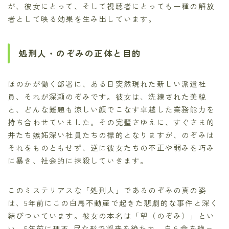
が、彼女にとって、そして視聴者にとっても一種の解放
者として映る効果を生み出しています。
処刑人・のぞみの正体と目的
ほのかが働く部署に、ある日突然現れた新しい派遣社
員、それが深瀬のぞみです。彼女は、洗練された美貌
と、どんな難題も涼しい顔でこなす卓越した業務能力を
持ち合わせていました。その完璧さゆえに、すぐさま的
井たち嫉妬深い社員たちの標的となりますが、のぞみは
それをものともせず、逆に彼女たちの不正や弱みを巧み
に暴き、社会的に抹殺していきます。
このミステリアスな「処刑人」であるのぞみの真の姿
は、5年前にこの白馬不動産で起きた悲劇的な事件と深く
結びついています。彼女の本名は「望（のぞみ）」とい
い、5年前に理不-尽な形で将来を絶たれ、自ら命を絶っ