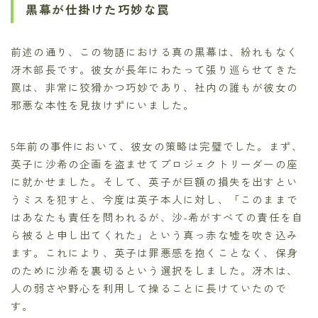
黒幕が仕掛けた巧妙な罠
前述の通り、この物語における真の黒幕は、紛れもなく
冴木部長です。彼女が長年にわたって張り巡らせてきた
罠は、非常に狡猾かつ巧妙であり、社内の誰もが彼女の
邪悪な本性を見抜けずにいました。
5年前の事件において、彼女の策略は完璧でした。まず、
英子に沙希の企画を盗ませてプロジェクトリーダーの座
に就かせました。そして、英子が巨額の損失を出すとい
うミスを犯すと、今度は英子本人に対し、「このままで
はあなたも責任を問われるが、沙-希がすべての責任を自
ら被ると申し出てくれた」という真っ赤な嘘を吹き込み
ます。これにより、英子は罪悪感を抱くことなく、保身
のために沙希を裏切るという選択をしました。冴木は、
人の弱さや野心を利用して操ることに長けていたので
す。