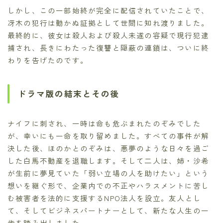
しかし、この一部始終が完全に配信されていたことで、
冴木の犯行は動かぬ証拠として世間に知れ渡りました。
最終的に、彼女は殺人および殺人未遂の容疑で現行犯逮
捕され、長きにわたった復讐と隠蔽の連鎖は、ついに終
わりを告げたのです。
ドラマ版の結末とその後
ナイフに刺され、一時は命も危ぶまれたのぞみでした
が、幸いにも一命を取り留めました。すべての事件が解
決した後、ほのかとのぞみは、悪夢のような日々を過ご
した白馬不動産を退職します。そして二人は、姉・沙希
が生前に夢見ていた「弱い立場の人を助けたい」という
想いを継ぐ形で、企業内での不正やハラスメントに苦し
む被害者を法的に支援するNPO法人を設立。友人とし
て、そしてビジネスパートナーとして、新たな人生の一
歩を踏み出しました。