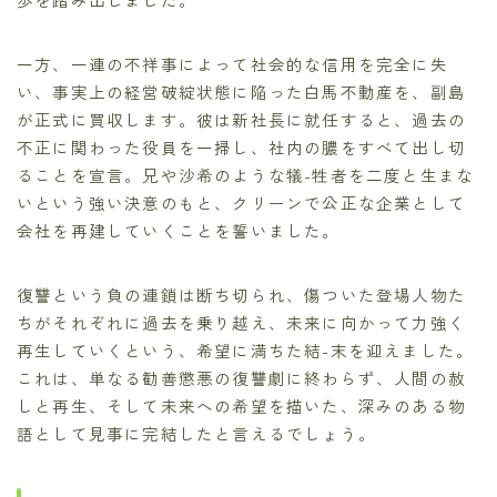
一方、一連の不祥事によって社会的な信用を完全に失
い、事実上の経営破綻状態に陥った白馬不動産を、副島
が正式に買収します。彼は新社長に就任すると、過去の
不正に関わった役員を一掃し、社内の膿をすべて出し切
ることを宣言。兄や沙希のような犠-牲者を二度と生まな
いという強い決意のもと、クリーンで公正な企業として
会社を再建していくことを誓いました。
復讐という負の連鎖は断ち切られ、傷ついた登場人物た
ちがそれぞれに過去を乗り越え、未来に向かって力強く
再生していくという、希望に満ちた結-末を迎えました。
これは、単なる勧善懲悪の復讐劇に終わらず、人間の赦
しと再生、そして未来への希望を描いた、深みのある物
語として見事に完結したと言えるでしょう。