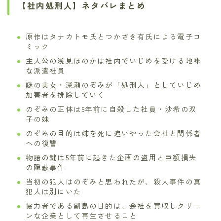
【社内処刑人】ネタバレまとめ
原作はタナカトモ氏とつかさき有氏による電子コ
ミック
主人公の浅見ほのかは社内でいじめを受ける地味
な派遣社員
謎の美女・深瀬のぞみが「処刑人」としていじめ
加害者を排除していく
のぞみの正体は5年前に自殺した社員・沙希の双
子の妹
のぞみの目的は姉を死に追いやった会社と関係者
への復讐
物語の鍵は5年前に起きた企画の盗用と巨額損失
の隠蔽事件
当初の犯人はのぞみと思われたが、殺人事件の真
犯人は別にいた
協力者である副島の目的は、会社を買収しクリー
ンな企業として再生させること