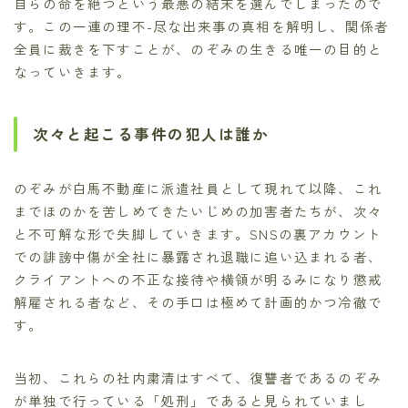
自らの命を絶つという最悪の結末を選んでしまったので
す。この一連の理不-尽な出来事の真相を解明し、関係者
全員に裁きを下すことが、のぞみの生きる唯一の目的と
なっていきます。
次々と起こる事件の犯人は誰か
のぞみが白馬不動産に派遣社員として現れて以降、これ
までほのかを苦しめてきたいじめの加害者たちが、次々
と不可解な形で失脚していきます。SNSの裏アカウント
での誹謗中傷が全社に暴露され退職に追い込まれる者、
クライアントへの不正な接待や横領が明るみになり懲戒
解雇される者など、その手口は極めて計画的かつ冷徹で
す。
当初、これらの社内粛清はすべて、復讐者であるのぞみ
が単独で行っている「処刑」であると見られていまし