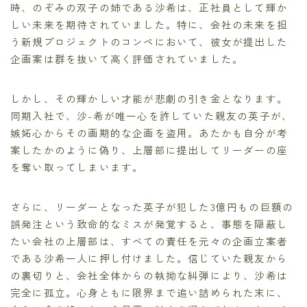
時、のぞみの双子の姉である沙希は、正社員として輝か
しい未来を期待されていました。特に、会社の未来を担
う新規プロジェクトのコンペにおいて、彼女が提出した
企画案は群を抜いて高く評価されていました。
しかし、その輝かしい才能が悲劇の引き金となります。
同期入社で、沙-希が唯一心を許していた親友の英子が、
嫉妬心からその画期的な企画を盗用。あたかも自分が考
案したかのように偽り、上層部に提出してリーダーの座
を奪い取ってしまいます。
さらに、リーダーとなった英子が犯した3億円もの巨額の
誤発注という致命的なミスが発覚すると、事態を隠蔽し
たい会社の上層部は、すべての責任を元々の企画立案者
である沙希一人に押し付けました。信じていた親友から
の裏切りと、会社全体からの執拗な糾弾により、沙希は
完全に孤立。心身ともに限界まで追い詰められた末に、