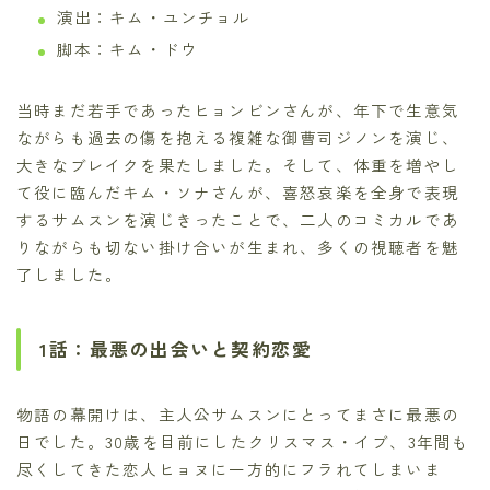
演出：キム・ユンチョル
脚本：キム・ドウ
当時まだ若手であったヒョンビンさんが、年下で生意気
ながらも過去の傷を抱える複雑な御曹司ジノンを演じ、
大きなブレイクを果たしました。そして、体重を増やし
て役に臨んだキム・ソナさんが、喜怒哀楽を全身で表現
するサムスンを演じきったことで、二人のコミカルであ
りながらも切ない掛け合いが生まれ、多くの視聴者を魅
了しました。
1話：最悪の出会いと契約恋愛
物語の幕開けは、主人公サムスンにとってまさに最悪の
日でした。30歳を目前にしたクリスマス・イブ、3年間も
尽くしてきた恋人ヒョヌに一方的にフラれてしまいま