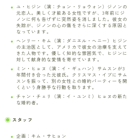
ユ・ヒジン（演：チョン・リョウォン）ジノンの
元恋人。美しく才能ある女性ですが、3年前にジ
ノンに何も告げずに突然姿を消しました。彼女の
失踪が、ジノンの心の傷をさらに深くする原因と
なっています。
ヘンリー・キム（演：ダニエル・ヘニー）ヒジン
の主治医として、アメリカで彼女の治療を支えて
きた人物です。優しく知的な雰囲気で、ヒジンに
対して献身的な愛情を寄せています。
ミン・ヒョヌ（演：イ・ギュハン）サムスンが3
年間付き合った元彼氏。クリスマス・イブにサム
スンを振って、別の女性との婚約パーティーを開
くという身勝手な行動を取ります。
チャン・チェリ（演：イ・ユンミ）ヒョヌの新た
な婚約者。
スタッフ
企画：キム・サヒョン