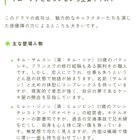
このドラマの成功は、魅力的なキャラクターたちを演じ
た俳優陣の力によるところも大きいです。
主な登場人物
キム・サムスン（演：キム・ソナ）30歳のパティ
シエ。フランスでの修行経験もある腕利きの職人
です。しかし、恋人にフラれ、仕事も失うという
どん底の状態で物語が始まります。名前（サムス
ン）と太めの体型にコンプレックスを持っていま
すが、現実的で意志が強く、自分の夢であるケー
キ屋の開店を目指しています。
ヒョン・ジノン（演：ヒョンビン）27歳のフレン
チレストラン「ボナペティ」の経営者。ホテルオ
ーナーの御曹司ですが、過去の交通事故で兄夫婦
を亡くし、自身も心と体に深い傷を負っていま
す。無愛想で冷たく見えますが、内面は繊細で情
に厚い一面も持ち合わせています。