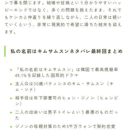
ンで幕を閉じます。結婚や妊娠という分かりやすいハッ
ピーエンドではなく、多くの問題を抱えたまま、それで
もケンカと仲直りを繰り返しながら、二人の日常は続い
ていくという、非常に現実的で希望に満ちた結末を迎え
ます。
私の名前はキムサムスンネタバレ最終回まとめ
「私の名前はキムサムスン」は韓国で最高視聴率
49.1%を記録した国民的ドラマ
主人公は30歳パティシエのキム・サムスン（キ
ム・ソナ）
相手役は年下御曹司のヒョン・ジノン（ヒョンビ
ン）
二人の出会いは男子トイレという最悪のものだっ
た
ジノンの母親対策のため5千万ウォンで契約恋愛