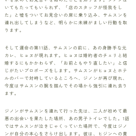
いてもたってもいられず、「店のスタッフが怪我をし
た」と嘘をついてお見合いの席に乗り込み、サムスンを
連れ出してしまうなど、明らかに未練がましい行動を取
ります。
そして運命の第11話、サムスンの前に、あの身勝手な元
カレ、ヒョヌが現れます。ヒョヌは婚約者のチェリと結
婚するにもかかわらず、「お前ともやり直したい」と信
じがたいプロポーズをします。サムスンがヒョヌとホテ
ルのバーで対峙しているところへ、ジノンが再び現れ、
今度はサムスンの腕を掴んでその場から強引に連れ去り
ます。
ジノンがサムスンを連れて行った先は、二人が初めて最
悪の出会いを果たした場所、あの男子トイレでした。1話
ではサムスンが泣きじゃくっていた場所で、今度はジノ
ンが自分の本心をさらけ出します。彼は、ヒジンへの責