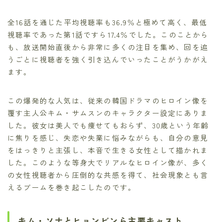
全16話を通じた平均視聴率も36.9％と極めて高く、最低
視聴率であった第1話ですら17.4％でした。このことから
も、放送開始直後から非常に多くの注目を集め、回を追
うごとに視聴者を強く引き込んでいったことがうかがえ
ます。
この爆発的な人気は、従来の韓国ドラマのヒロイン像を
覆す主人公キム・サムスンのキャラクター設定にありま
した。彼女は美人でも痩せてもおらず、30歳という年齢
に焦りを感じ、失恋や失業に悩みながらも、自分の意見
をはっきりと主張し、本音で生きる女性として描かれま
した。このような等身大でリアルなヒロイン像が、多く
の女性視聴者から圧倒的な共感を得て、社会現象とも言
えるブームを巻き起こしたのです。
キム・ソナとヒョンビンら主要キャスト