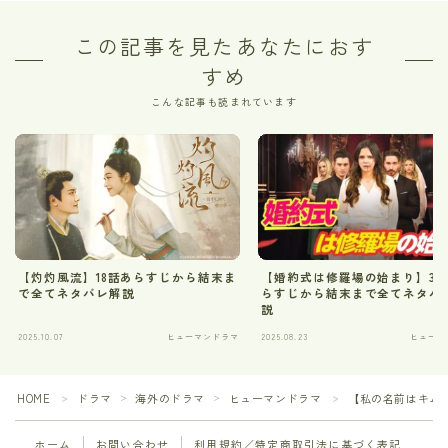
この記事を見たあなたにおす
すめ
こんな記事も読まれています
【灼灼風流】18話あらすじから結末ま
【婚約式は修羅場の始まり】36
で全てネタバレ解説
らすじから結末まで全てネタバ
説
2025.10.07
ヒューマンドラマ
2025.08.23
ヒューマ
HOME
ドラマ
海外のドラマ
ヒューマンドラマ
【私の名前はキム
＞
＞
＞
＞
ホーム
お問い合わせ
利用規約／特定商取引法に基づく表記