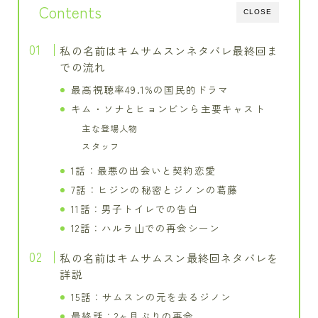
Contents
CLOSE
私の名前はキムサムスンネタバレ最終回ま
での流れ
最高視聴率49.1%の国民的ドラマ
キム・ソナとヒョンビンら主要キャスト
主な登場人物
スタッフ
1話：最悪の出会いと契約恋愛
7話：ヒジンの秘密とジノンの葛藤
11話：男子トイレでの告白
12話：ハルラ山での再会シーン
私の名前はキムサムスン最終回ネタバレを
詳説
15話：サムスンの元を去るジノン
最終話：2ヶ月ぶりの再会