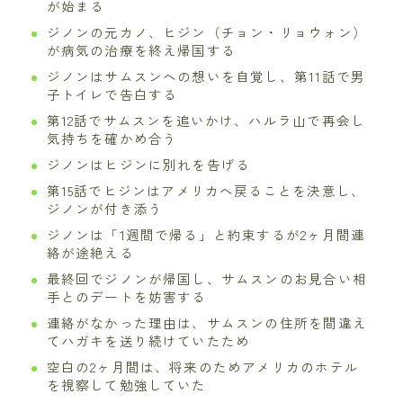
が始まる
ジノンの元カノ、ヒジン（チョン・リョウォン）
が病気の治療を終え帰国する
ジノンはサムスンへの想いを自覚し、第11話で男
子トイレで告白する
第12話でサムスンを追いかけ、ハルラ山で再会し
気持ちを確かめ合う
ジノンはヒジンに別れを告げる
第15話でヒジンはアメリカへ戻ることを決意し、
ジノンが付き添う
ジノンは「1週間で帰る」と約束するが2ヶ月間連
絡が途絶える
最終回でジノンが帰国し、サムスンのお見合い相
手とのデートを妨害する
連絡がなかった理由は、サムスンの住所を間違え
てハガキを送り続けていたため
空白の2ヶ月間は、将来のためアメリカのホテル
を視察して勉強していた