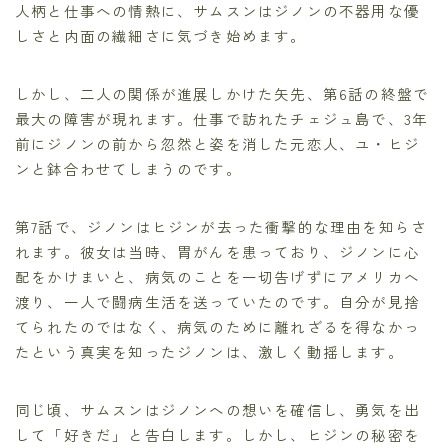
人柄と仕事への情熱に、サムスンはジノンの不器用な優
しさと内面の繊細さに気づき始めます。
しかし、二人の関係が進展しかけた矢先、第6話の終盤で
最大の障害が現れます。仕事で訪れたチェジュ島で、3年
前にジノンの前から忽然と姿を消した元恋人、ユ・ヒジ
ンと鉢合わせてしまうのです。
第7話で、ジノンはヒジンが去った衝撃的な理由を知らさ
れます。彼女は当時、胃がんを患っており、ジノンに心
配をかけまいと、病気のことを一切告げずにアメリカへ
渡り、一人で闘病生活を送っていたのです。自分が見捨
てられたのではなく、病気のために離れざるを得なかっ
たという真実を知ったジノンは、激しく動揺します。
同じ頃、サムスンはジノンへの想いを確信し、勇気を出
して「好きだ」と告白します。しかし、ヒジンの秘密を