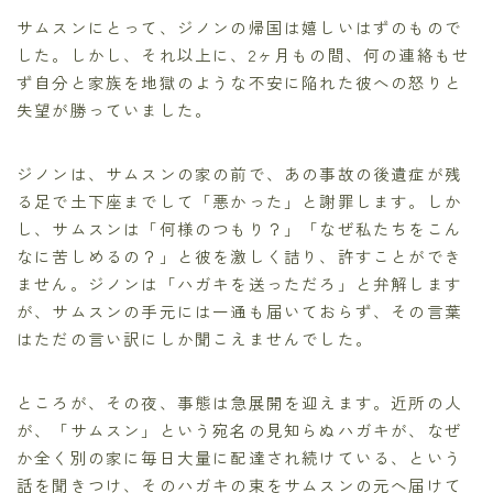
サムスンにとって、ジノンの帰国は嬉しいはずのもので
した。しかし、それ以上に、2ヶ月もの間、何の連絡もせ
ず自分と家族を地獄のような不安に陥れた彼への怒りと
失望が勝っていました。
ジノンは、サムスンの家の前で、あの事故の後遺症が残
る足で土下座までして「悪かった」と謝罪します。しか
し、サムスンは「何様のつもり？」「なぜ私たちをこん
なに苦しめるの？」と彼を激しく詰り、許すことができ
ません。ジノンは「ハガキを送っただろ」と弁解します
が、サムスンの手元には一通も届いておらず、その言葉
はただの言い訳にしか聞こえませんでした。
ところが、その夜、事態は急展開を迎えます。近所の人
が、「サムスン」という宛名の見知らぬハガキが、なぜ
か全く別の家に毎日大量に配達され続けている、という
話を聞きつけ、そのハガキの束をサムスンの元へ届けて