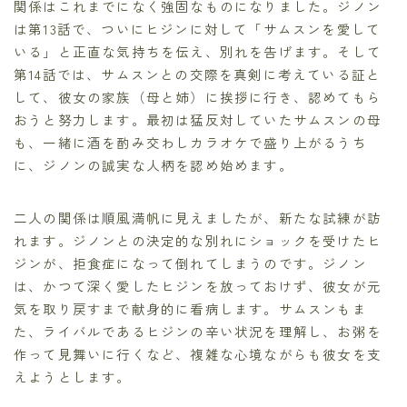
関係はこれまでになく強固なものになりました。ジノン
は第13話で、ついにヒジンに対して「サムスンを愛して
いる」と正直な気持ちを伝え、別れを告げます。そして
第14話では、サムスンとの交際を真剣に考えている証と
して、彼女の家族（母と姉）に挨拶に行き、認めてもら
おうと努力します。最初は猛反対していたサムスンの母
も、一緒に酒を酌み交わしカラオケで盛り上がるうち
に、ジノンの誠実な人柄を認め始めます。
二人の関係は順風満帆に見えましたが、新たな試練が訪
れます。ジノンとの決定的な別れにショックを受けたヒ
ジンが、拒食症になって倒れてしまうのです。ジノン
は、かつて深く愛したヒジンを放っておけず、彼女が元
気を取り戻すまで献身的に看病します。サムスンもま
た、ライバルであるヒジンの辛い状況を理解し、お粥を
作って見舞いに行くなど、複雑な心境ながらも彼女を支
えようとします。