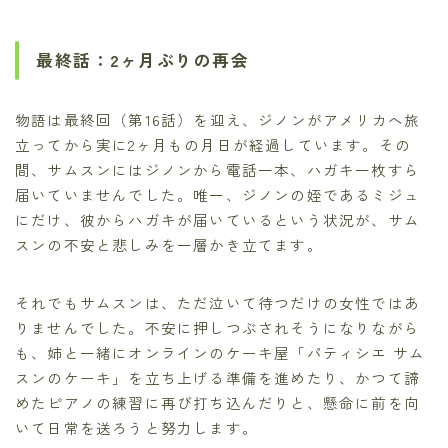
最終話：2ヶ月ぶりの再会
物語は最終回（第16話）を迎え、ジノンがアメリカへ旅
立ってから実に2ヶ月もの月日が経過しています。その
間、サムスンにはジノンから電話一本、ハガキ一枚すら
届いていませんでした。唯一、ジノンの姪であるミジュ
にだけ、彼からハガキが届いているという状況が、サム
スンの不安と悲しみを一層かき立てます。
それでもサムスンは、ただ泣いて待つだけの女性ではあ
りませんでした。不安に押しつぶされそうになりながら
も、姉と一緒にオンラインのケーキ屋「パティシエ サム
スンのケーキ」を立ち上げる準備を進めたり、かつて諦
めたピアノの練習に再び打ち込んだりと、懸命に前を向
いて日常を送ろうと努力します。