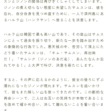
スンとジノンの関係は再びぎくしゃくしてしまいます。
ジノンの煮え切らない態度に失望したサムスンは、彼を
忘れ、自分自身を見つめ直すために、一人で済州島にあ
るハルラ山（ハンラサン）へ登ることを決意します。
ハルラ山は韓国で最も高い山であり、その登山はサムス
ンにとって過去を振り切り、新たな一歩を踏み出すため
の象徴的な行為でした。悪天候の中、苦労して頂上にた
どり着いたサムスンは、「キム・サムスン、再出発
だ！」「サムシク（ジノンのあだ名）、あんたなんか忘
れてやる！」と大声で叫び、決意を新たにします。
すると、その声に応えるかのように、彼女の後ろにずぶ
濡れになったジノンが現れます。サムスンを追いかけ
て、彼もまた険しい山を登ってきたのです。この劇的な
再会シーンで、二人はお互いの気持ちが本物であること
を改めて確かめ合い、決して離れないことを誓い合いま
す。