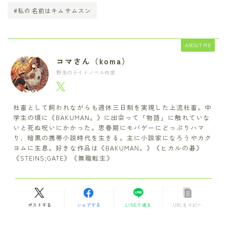
#私の名前はキムサムスン
ABOUT ME
コマさん（koma）
野生のライトノベル作家
社畜として飼われながらも週休三日制を実現した上流社畜。中
学生の頃に《BAKUMAN。》に出会って「物語」に触れていな
いと死ぬ呪いにかかった。思春期にモバゲーにどっぷりハマ
り、暗黒の携帯小説時代を生きる。主に小説家になろうやカク
ヨムに生息。好きな作品は《BAKUMAN。》《ヒカルの碁》
《STEINS;GATE》《無職転生》
ポストする
シェアする
LINEで送る
URLをコピー