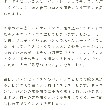
す。さらに悪いことに、パティシエとして働いていた店
もクビになり、恋と仕事の両方を同時に失う事態に見舞
われます。
失意のどん底にいたサムスンは、売り込みのために訪れ
たホテルのトイレで号泣してしまいます。しかし、そこ
は彼女が女子トイレと思い込んで入った男子トイレでし
た。そして、泣きじゃくるサムスンの姿を冷ややかに見
つめていたのが、ホテルの御曹司であり、フレンチレス
トラン「ボナペティ」を経営するヒョン・ジノンです。
これが二人の「最悪の出会い」となりました。
後日、ジノンはサムスンのパティシエとしての腕を見込
み、自分の店で働くよう強引にスカウトします。サムス
ンは、ジノンの無愛想で高圧的な態度に強い反感を覚え
ますが、自分の店を開くという夢を叶えるため、一時的
に彼の下で働くことを決意します。