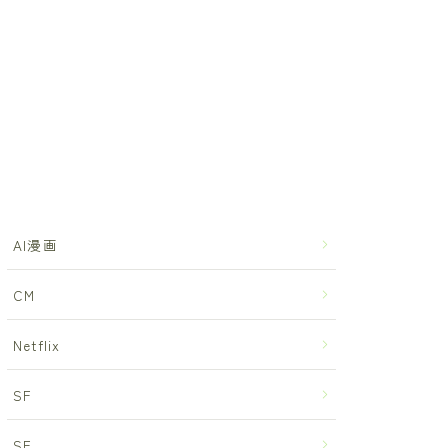
AI漫画
CM
Netflix
SF
SF