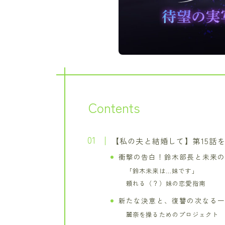
Contents
【私の夫と結婚して】第15話
衝撃の告白！鈴木部長と未来
「鈴木未来は…妹です」
頼れる（？）妹の恋愛指南
新たな決意と、復讐の次なる
麗奈を操るためのプロジェクト