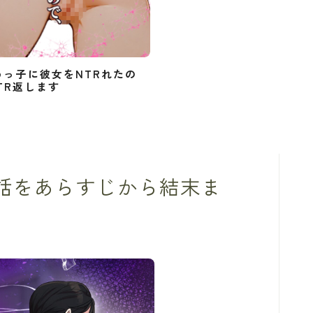
めっ子に彼女をNTRれたの
TR返します
5話をあらすじから結末ま