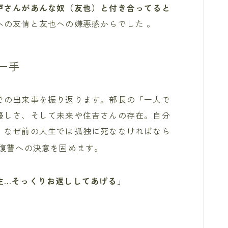
戸さんがあんな奴（友也）と付き合ってると
への友情と友也への嫌悪感からでした 。
一手
での出来事を振り返ります。部長の「一人で
優しさ、そして未来や住吉さんの存在。自分
、なぜ前の人生では孤独に死ななければなら
復讐への決意を固めます。
生…そっくりお返ししてあげる
」