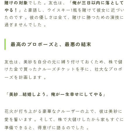
賭けの対象
でした 。友也は、「
俺が三日以内に落として
やる！
」と豪語し、ウイスキー1瓶を賭けて彼女に近づい
たのです 。彼の優しさは全て、賭けに勝つための演技に
過ぎませんでした 。
最高のプロポーズと、最悪の結末
友也は、美紗を自分の元に縛り付けておくため、株で儲
けた金で買ったクルーズチケットを手に、壮大なプロポ
ーズを計画します
。
「
美紗…結婚しよう。俺が一生幸せにしてやる
」
花火が打ち上がる豪華なクルーザーの上で、彼は美紗に
愛を誓います
。そして、株で大儲けしたから家もすぐに
準備できると、得意げに語るのでした
。