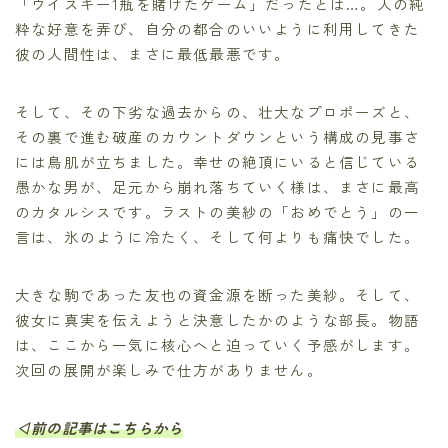
「ウイスキー1瓶を賭けたゲーム」だったとは…。人の純
粋な好意を弄び、自分の都合のいいように利用してきた
彼の人間性は、まさに最低最悪です。
そして、その下劣な過去からの、壮大なプロポーズと、
その裏で進む破産のカウントダウンという構成の見事さ
には鳥肌が立ちました。幸せの絶頂にいると信じている
愚かな男が、足元から崩れ落ちていく様は、まさに最高
のカタルシスです。ラストの美紗の「おめでとう」の一
言は、氷のように冷たく、そして何よりも痛快でした。
大きな駒であった友也の資金源を断った美紗。そして、
彼女に真実を伝えようと決意したかのような部長。物語
は、ここから一気に核心へと迫っていく予感がします。
次回の展開が楽しみで仕方がありません。
◁前の記事はこちらから