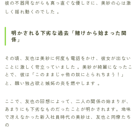
彼の不器用ながらも真っ直ぐな優しさに、美紗の心は激
しく揺れ動くのでした
。
明かされる下劣な過去「賭けから始まった関
係」
その頃、友也は美紗に何度も電話をかけ、彼女が出ない
ことに激しく苛立っていました
。美紗が綺麗になったこ
とで、彼は「このままじゃ他の奴にとられちまう！」
と、醜い独占欲と嫉妬の炎を燃やします
。
ここで、友也の回想によって、二人の関係の始まりが、
あまりにも下劣なものだったことが明かされます。地味
で冴えなかった新入社員時代の美紗は、友也と同僚たち
の