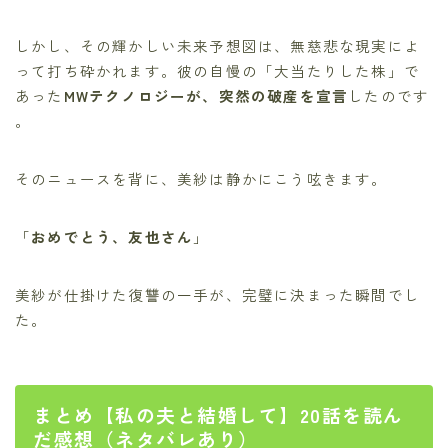
しかし、その輝かしい未来予想図は、無慈悲な現実によ
って打ち砕かれます。彼の自慢の「大当たりした株」で
あった
MWテクノロジーが、突然の破産を宣言
したのです
。
そのニュースを背に、美紗は静かにこう呟きます。
「
おめでとう、友也さん
」
美紗が仕掛けた復讐の一手が、完璧に決まった瞬間でし
た。
まとめ【私の夫と結婚して】20話を読ん
だ感想（ネタバレあり）