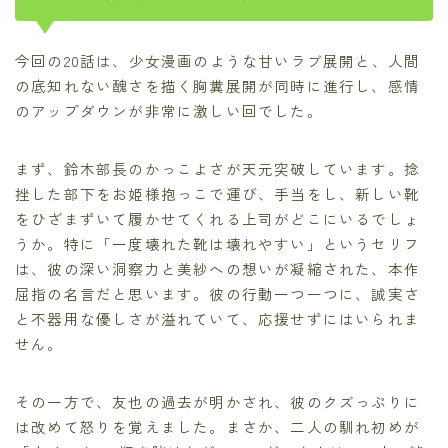
今回の20話は、少女漫画のような甘いラブ展開と、人間
の底知れない醜さを描く胸糞展開が同時に進行し、感情
のアップダウンが非常に激しい回でした。
まず、鈴木部長のかっこよさが天元突破しています。捻
挫した部下をお姫様抱っこで運び、手当をし、新しい靴
をひざまずいて履かせてくれる上司がどこにいるでしょ
うか。特に「一度壊れた靴は壊れやすい」というセリフ
は、彼の深い洞察力と美紗への想いが凝縮された、本作
屈指の名言だと思います。彼の行動一つ一つに、誠実さ
と不器用な優しさが溢れていて、応援せずにはいられま
せん。
その一方で、友也の過去が明かされ、彼のクズっぷりに
は改めて怒りを覚えました。まさか、二人の馴れ初めが