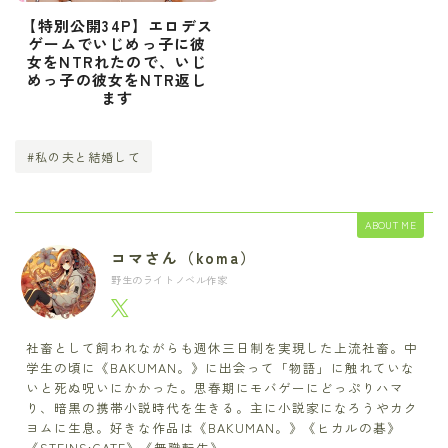
【特別公開34P】エロデス
ゲームでいじめっ子に彼
女をNTRれたので、いじ
めっ子の彼女をNTR返し
ます
#私の夫と結婚して
ABOUT ME
コマさん（koma）
野生のライトノベル作家
社畜として飼われながらも週休三日制を実現した上流社畜。中
学生の頃に《BAKUMAN。》に出会って「物語」に触れていな
いと死ぬ呪いにかかった。思春期にモバゲーにどっぷりハマ
り、暗黒の携帯小説時代を生きる。主に小説家になろうやカク
ヨムに生息。好きな作品は《BAKUMAN。》《ヒカルの碁》
《STEINS;GATE》《無職転生》