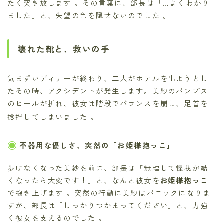
たく突き放します 。その言葉に、部長は「…よくわかり
ました」と、失望の色を隠せないのでした 。
壊れた靴と、救いの手
気まずいディナーが終わり、二人がホテルを出ようとし
たその時、アクシデントが発生します。美紗のパンプス
のヒールが折れ、彼女は階段でバランスを崩し、足首を
捻挫してしまいました
。
不器用な優しさ、突然の「お姫様抱っこ」
歩けなくなった美紗を前に、部長は「無理して怪我が酷
くなったら大変です！」と、なんと彼女を
お姫様抱っこ
で抱き上げます 。突然の行動に美紗はパニックになりま
すが、部長は「しっかりつかまってください」と、力強
く彼女を支えるのでした 。