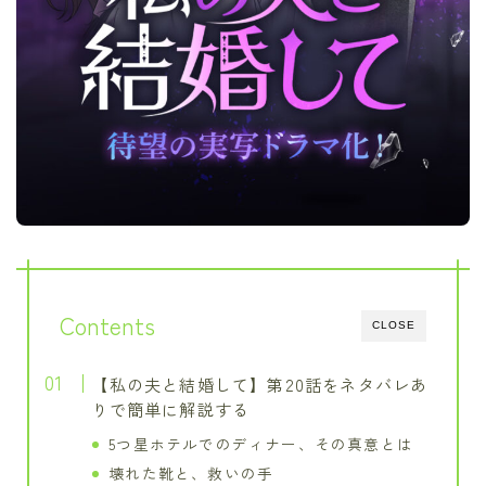
Contents
CLOSE
【私の夫と結婚して】第20話をネタバレあ
りで簡単に解説する
5つ星ホテルでのディナー、その真意とは
壊れた靴と、救いの手