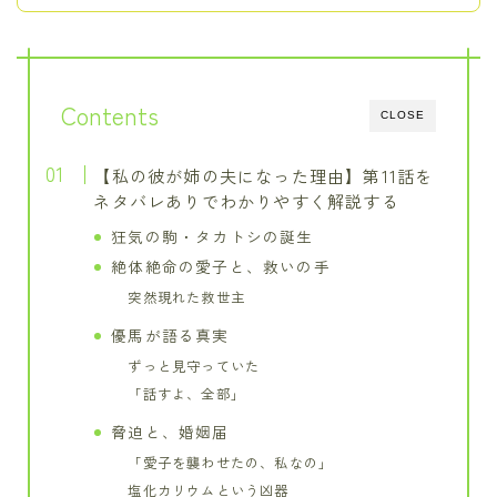
Contents
CLOSE
【私の彼が姉の夫になった理由】第11話を
ネタバレありでわかりやすく解説する
狂気の駒・タカトシの誕生
絶体絶命の愛子と、救いの手
突然現れた救世主
優馬が語る真実
ずっと見守っていた
「話すよ、全部」
脅迫と、婚姻届
「愛子を襲わせたの、私なの」
塩化カリウムという凶器