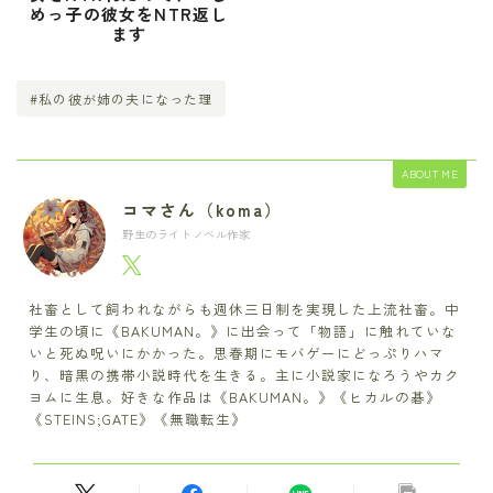
めっ子の彼女をNTR返し
ます
#私の彼が姉の夫になった理
ABOUT ME
コマさん（koma）
野生のライトノベル作家
社畜として飼われながらも週休三日制を実現した上流社畜。中
学生の頃に《BAKUMAN。》に出会って「物語」に触れていな
いと死ぬ呪いにかかった。思春期にモバゲーにどっぷりハマ
り、暗黒の携帯小説時代を生きる。主に小説家になろうやカク
ヨムに生息。好きな作品は《BAKUMAN。》《ヒカルの碁》
《STEINS;GATE》《無職転生》