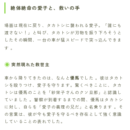
絶体絶命の愛子と、救いの手
場面は現在に戻り、タカトシに襲われる愛子。「誰にも
渡さない！」と叫び、タカトシが刃物を振り下ろそうと
したその瞬間、一台の車が猛スピードで突っ込んできま
す
。
突然現れた救世主
車から降りてきたのは、なんと
優馬
でした 。彼はタカト
シを殴りつけ、愛子を守ります。驚くべきことに、タカ
トシは優馬のことを「紗栄子さんのクソ旦那」と認識し
ていました 。警察が到着するまでの間、優馬はタカトシ
に対し、自らを「愛子の義理の兄だ」と名乗ります 。そ
の言葉は、彼が今も愛子を守るべき存在として強く意識
していることの表れでした。