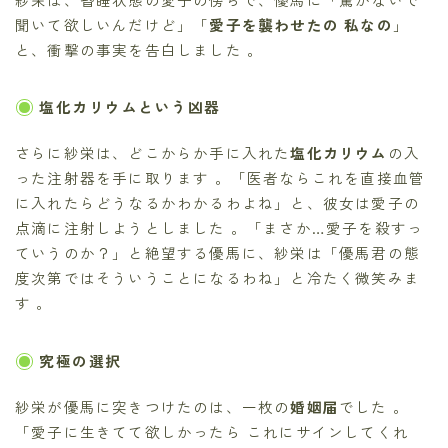
聞いて欲しいんだけど」「
愛子を襲わせたの 私なの
」
と、衝撃の事実を告白しました 。
塩化カリウムという凶器
さらに紗栄は、どこからか手に入れた
塩化カリウム
の入
った注射器を手に取ります 。「医者ならこれを直接血管
に入れたらどうなるかわかるわよね」と、彼女は愛子の
点滴に注射しようとしました 。「まさか…愛子を殺すっ
ていうのか？」と絶望する優馬に、紗栄は「優馬君の態
度次第ではそういうことになるわね」と冷たく微笑みま
す 。
究極の選択
紗栄が優馬に突きつけたのは、一枚の
婚姻届
でした 。
「愛子に生きてて欲しかったら これにサインしてくれ