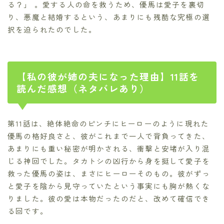
る？」 。愛する人の命を救うため、優馬は愛子を裏切
り、悪魔と結婚するという、あまりにも残酷な究極の選
択を迫られたのでした。
【私の彼が姉の夫になった理由】11話を
読んだ感想（ネタバレあり）
第11話は、絶体絶命のピンチにヒーローのように現れた
優馬の格好良さと、彼がこれまで一人で背負ってきた、
あまりにも重い秘密が明かされる、衝撃と安堵が入り混
じる神回でした。タカトシの凶行から身を挺して愛子を
救った優馬の姿は、まさにヒーローそのもの。彼がずっ
と愛子を陰から見守っていたという事実にも胸が熱くな
りました。彼の愛は本物だったのだと、改めて確信でき
る回です。