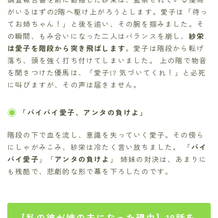
がいるはずの2階へ駆け上がろうとします。愛子は「待っ
てお姉ちゃん！」と後を追い、その腕を掴みました。そ
の瞬間、もみ合いになった二人はバランスを崩し、
紗栄
は愛子を階段から突き飛ばします
。愛子は階段から転げ
落ち、頭を強く打ち付けてしまいました。 上の階で物音
を聞きつけた優馬は、「愛子!? 気づいてくれ！」と必死
に叫びますが、その声は届きません。
「バイバイ愛子、アンタの負けよ」
階段の下で血を流し、意識を失っていく愛子。その傍ら
にしゃがみこみ、紗栄は冷たく言い放ちました。 「
バイ
バイ愛子
」「
アンタの負けよ
」 姉妹の対決は、あまりに
も残酷で、悲劇的な形で幕を下ろしたのです。
【私の彼が姉の夫になった理由】18話を