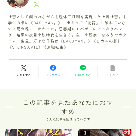
社畜として飼われながらも週休三日制を実現した上流社畜。中
学生の頃に《BAKUMAN。》に出会って「物語」に触れていな
いと死ぬ呪いにかかった。思春期にモバゲーにどっぷりハマ
り、暗黒の携帯小説時代を生きる。主に小説家になろうやカク
ヨムに生息。好きな作品は《BAKUMAN。》《ヒカルの碁》
《STEINS;GATE》《無職転生》
ポストする
シェアする
LINEで送る
URLをコピー
この記事を見たあなたにおす
すめ
こんな記事も読まれています