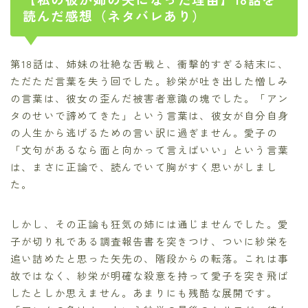
読んだ感想（ネタバレあり）
第18話は、姉妹の壮絶な舌戦と、衝撃的すぎる結末に、
ただただ言葉を失う回でした。紗栄が吐き出した憎しみ
の言葉は、彼女の歪んだ被害者意識の塊でした。「アン
タのせいで諦めてきた」という言葉は、彼女が自分自身
の人生から逃げるための言い訳に過ぎません。愛子の
「文句があるなら面と向かって言えばいい」という言葉
は、まさに正論で、読んでいて胸がすく思いがしまし
た。
しかし、その正論も狂気の姉には通じませんでした。愛
子が切り札である調査報告書を突きつけ、ついに紗栄を
追い詰めたと思った矢先の、階段からの転落。これは事
故ではなく、紗栄が明確な殺意を持って愛子を突き飛ば
したとしか思えません。あまりにも残酷な展開です。