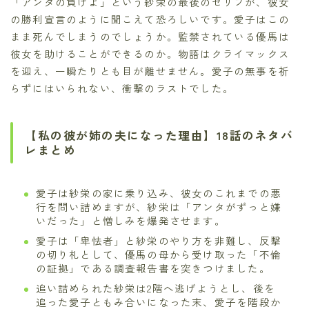
「アンタの負けよ」という紗栄の最後のセリフが、彼女
の勝利宣言のように聞こえて恐ろしいです。愛子はこの
まま死んでしまうのでしょうか。監禁されている優馬は
彼女を助けることができるのか。物語はクライマックス
を迎え、一瞬たりとも目が離せません。愛子の無事を祈
らずにはいられない、衝撃のラストでした。
【私の彼が姉の夫になった理由】18話のネタバ
レまとめ
愛子は紗栄の家に乗り込み、彼女のこれまでの悪
行を問い詰めますが、紗栄は「アンタがずっと嫌
いだった」と憎しみを爆発させます。
愛子は「卑怯者」と紗栄のやり方を非難し、反撃
の切り札として、優馬の母から受け取った「不倫
の証拠」である調査報告書を突きつけました。
追い詰められた紗栄は2階へ逃げようとし、後を
追った愛子ともみ合いになった末、愛子を階段か