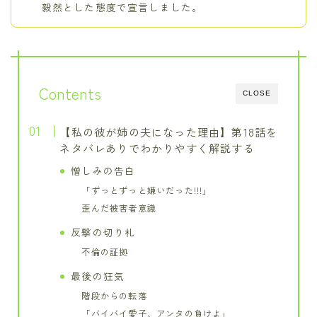
毅然とした態度で宣言しました。
Contents
CLOSE
【私の彼が姉の夫になった理由】第18話を
ネタバレありでわかりやすく解説する
憎しみの告白
「ずっとずっと嫌いだった!!!」
歪んだ被害者意識
反撃の切り札
不倫の証拠
最後の狂気
階段からの転落
「バイバイ愛子、アンタの負けよ」