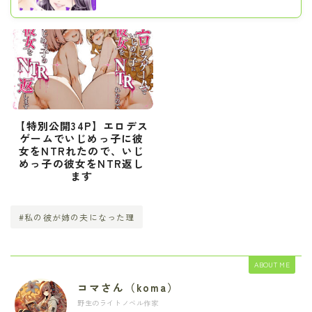
【特別公開34P】エロデス
ゲームでいじめっ子に彼
女をNTRれたので、いじ
めっ子の彼女をNTR返し
ます
#私の彼が姉の夫になった理
ABOUT ME
コマさん（koma）
野生のライトノベル作家