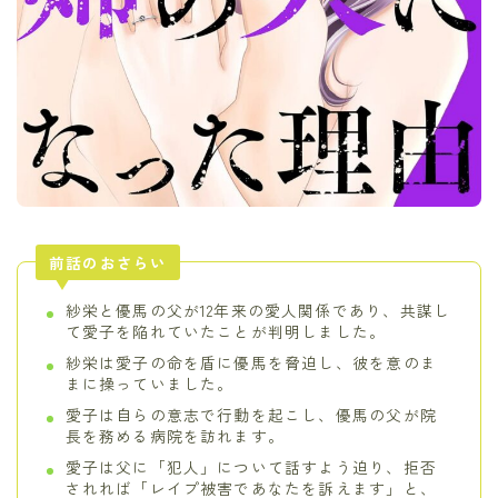
前話のおさらい
紗栄と優馬の父が12年来の愛人関係であり、共謀し
て愛子を陥れていたことが判明しました。
紗栄は愛子の命を盾に優馬を脅迫し、彼を意のま
まに操っていました。
愛子は自らの意志で行動を起こし、優馬の父が院
長を務める病院を訪れます。
愛子は父に「犯人」について話すよう迫り、拒否
されれば「レイプ被害であなたを訴えます」と、