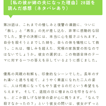
【私の彼が姉の夫になった理由】28話を
読んだ感想（ネタバレあり）
第28話は、これまでの憎しみと復讐の連鎖に、ついに
「赦し」と「再生」の光が差し込む、非常に感動的な回
でした。愛子の決断には、本当に心を揺さぶられます。
自分を殺そうとまでした姉を、自らの体を犠牲にして救
う。これは、憎しみを超えた、究極の家族愛の形なので
はないでしょうか。彼女の選択は、この物語全体のテー
マに対する一つの答えを示しているように感じました。
優馬の両親の和解も、印象的なシーンでした。長年のす
れ違いと過ちを経て、ようやく素直になれた二人の姿
に、人は何歳になってもやり直せるのだという希望をも
らえます。 そして、退院の日に憎まれ口を叩きながら
も、どこか寂しげな紗栄の姿が心に残ります。「なんで
殺さなかったの？」という彼女の問いは、彼女がずっと