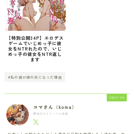
【特別公開34P】エロデス
ゲームでいじめっ子に彼
女をNTRれたので、いじ
めっ子の彼女をNTR返し
ます
#私の彼が姉の夫になった理由
ABOUT ME
コマさん（koma）
野生のライトノベル作家