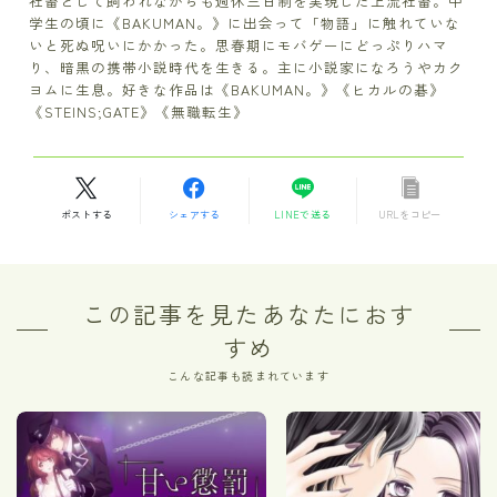
社畜として飼われながらも週休三日制を実現した上流社畜。中
学生の頃に《BAKUMAN。》に出会って「物語」に触れていな
いと死ぬ呪いにかかった。思春期にモバゲーにどっぷりハマ
り、暗黒の携帯小説時代を生きる。主に小説家になろうやカク
ヨムに生息。好きな作品は《BAKUMAN。》《ヒカルの碁》
《STEINS;GATE》《無職転生》
ポストする
シェアする
LINEで送る
URLをコピー
この記事を見たあなたにおす
すめ
こんな記事も読まれています