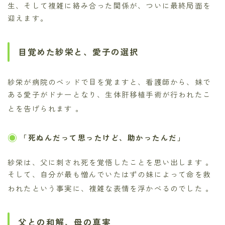
生、そして複雑に絡み合った関係が、ついに最終局面を
迎えます。
目覚めた紗栄と、愛子の選択
紗栄が病院のベッドで目を覚ますと、看護師から、妹で
ある愛子がドナーとなり、生体肝移植手術が行われたこ
とを告げられます
。
「死ぬんだって思ったけど、助かったんだ」
紗栄は、父に刺され死を覚悟したことを思い出します
。
そして、自分が最も憎んでいたはずの妹によって命を救
われたという事実に、複雑な表情を浮かべるのでした
。
父との和解、母の真実