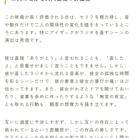
この映画が高く評価される点は、セリフを極力排し、音
や動作だけで二人の関係性の変化を描ききっているとこ
ろにあります。特にアイザックがラジオを直すシーンの
演出は秀逸です。
彼は直接「ありがとう」と言われることも、「直した
よ」と恩着せがましく言うこともできません。しかし、
彼が直したラジオから流れる音楽が、彼女の孤独な時間
を彩るシーンだけで、彼の善意と彼女の喜びが痛いほど
伝わってきます。また、彼女がわざとドアを開けておい
たり、食事を多めに作ったりするような「無言の肯定」
とも取れる行動も、観客の想像力を掻き立てます。
互いに過度に干渉しすぎず、しかし互いの存在によって
救われているという距離感が、この作品の美しさです。
与えてもらった分を何らかの形で返したいという人間の