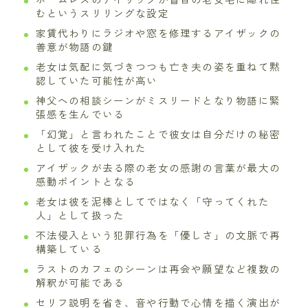
むというスリリングな設定
家賃代わりにラジオや窓を修理するアイザックの
善意が物語の鍵
老女は気配に気づきつつも亡き夫の姿を重ねて黙
認していた可能性が高い
神父への相談シーンがミスリードとなり物語に緊
張感を生んでいる
「幻覚」と言われたことで彼女は自分だけの秘密
として彼を受け入れた
アイザックが去る際の老女の感謝の言葉が最大の
感動ポイントとなる
老女は彼を泥棒としてではなく「守ってくれた
人」として扱った
不法侵入という犯罪行為を「優しさ」の文脈で再
構築している
ラストのカフェのシーンは再会や願望など複数の
解釈が可能である
セリフ説明を省き、音や行動で心情を描く演出が