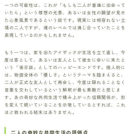
一つの可能性は、これが「もしも二人が普通に出会って
いたら」という理想の光景、あるいは女性の願望が見せ
た心象風景であるという説です。現実には相容れない立
場の二人ですが、魂のレベルでは通じ合っていたことを
表現しているのかもしれません。
もう一つは、家を出たアイザックが生活を立て直し、今
度は客として、あるいは友人として彼女に会いに来たと
いう「後日談」としてのハッピーエンドです。個人的に
は、物語全体の「優しさ」というテーマを踏まえると、
二人が正式な友人として再会し、今度は隠れることなく
言葉を交わしているという解釈が最も素敵だと感じま
す。あの奇妙な共同生活で積み上がった信頼関係が、形
を変えて続いていることを示唆しているとすれば、これ
ほど救われる結末はありません。
二人の奇妙な共同生活の評価点