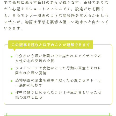
宅で孤独に暮らす盲目の老女が織りなす、奇妙でありな
がら心温まるショートフィルムです。設定だけを聞く
と、まるでホラー映画のような緊張感を覚えるかもしれ
ませんが、物語は予想を裏切る優しい結末へと向かって
いきます。
この記事を読むと以下のことが理解できます
19分という短い時間の中で描かれるアイザックと
女性の心の交流の全貌
ラストシーンで女性がとった行動の真意とそれに
隠された深い愛情
恐怖映画の演出を逆手に取った心温まるストーリ
ー展開の巧妙さ
作中に散りばめられたラジオや生活音といった伏
線の意味と回収