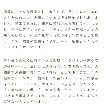
冷静にリアルな現実として考えれば、見知らぬホームレ
スが自分の家に住み着いている状況は恐怖でしかありま
せん。通常であれば、即座に通報される案件です。しか
し、本作はアイザックというキャラクターを根っからの
悪人ではなく、不運に見舞われた心優しい青年として描
くことで、観客の感情を「恐怖」から「応援」へと巧み
にシフトさせています。
彼が彼女のために行う小さな親切――ラジオの修理や窓
の修繕――は、法的には許されない行為であっても、人
間的な道徳観においては「善行」として映ります。この
絶妙なバランスが、観終わった後のほっこりとした余韻
を生み出しています。サスペンスの皮を被りながらも、
その実体は人の優しさに焦点を当てたヒューマンドラマ
であると言えるでしょう。このギャップこそが、本作を
特別な作品にしています。