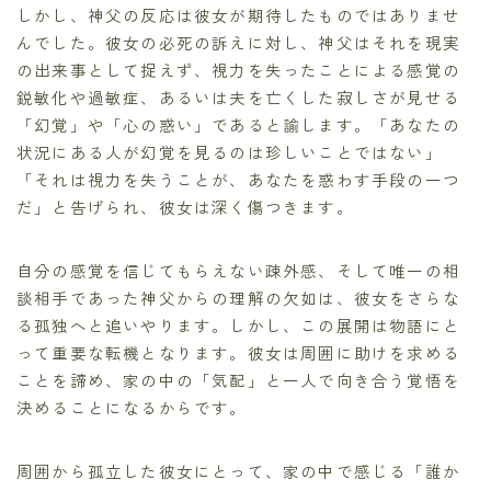
しかし、神父の反応は彼女が期待したものではありませ
んでした。彼女の必死の訴えに対し、神父はそれを現実
の出来事として捉えず、視力を失ったことによる感覚の
鋭敏化や過敏症、あるいは夫を亡くした寂しさが見せる
「幻覚」や「心の惑い」であると諭します。「あなたの
状況にある人が幻覚を見るのは珍しいことではない」
「それは視力を失うことが、あなたを惑わす手段の一つ
だ」と告げられ、彼女は深く傷つきます。
自分の感覚を信じてもらえない疎外感、そして唯一の相
談相手であった神父からの理解の欠如は、彼女をさらな
る孤独へと追いやります。しかし、この展開は物語にと
って重要な転機となります。彼女は周囲に助けを求める
ことを諦め、家の中の「気配」と一人で向き合う覚悟を
決めることになるからです。
周囲から孤立した彼女にとって、家の中で感じる「誰か