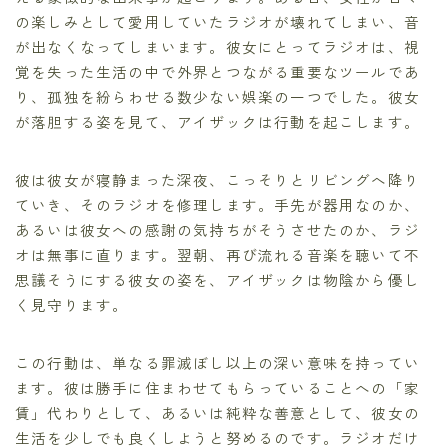
の楽しみとして愛用していたラジオが壊れてしまい、音
が出なくなってしまいます。彼女にとってラジオは、視
覚を失った生活の中で外界とつながる重要なツールであ
り、孤独を紛らわせる数少ない娯楽の一つでした。彼女
が落胆する姿を見て、アイザックは行動を起こします。
彼は彼女が寝静まった深夜、こっそりとリビングへ降り
ていき、そのラジオを修理します。手先が器用なのか、
あるいは彼女への感謝の気持ちがそうさせたのか、ラジ
オは無事に直ります。翌朝、再び流れる音楽を聴いて不
思議そうにする彼女の姿を、アイザックは物陰から優し
く見守ります。
この行動は、単なる罪滅ぼし以上の深い意味を持ってい
ます。彼は勝手に住まわせてもらっていることへの「家
賃」代わりとして、あるいは純粋な善意として、彼女の
生活を少しでも良くしようと努めるのです。ラジオだけ