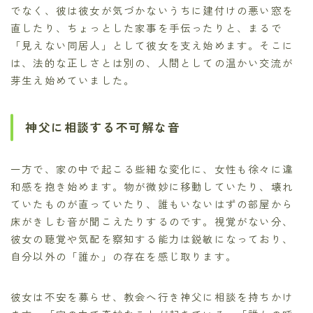
でなく、彼は彼女が気づかないうちに建付けの悪い窓を
直したり、ちょっとした家事を手伝ったりと、まるで
「見えない同居人」として彼女を支え始めます。そこに
は、法的な正しさとは別の、人間としての温かい交流が
芽生え始めていました。
神父に相談する不可解な音
一方で、家の中で起こる些細な変化に、女性も徐々に違
和感を抱き始めます。物が微妙に移動していたり、壊れ
ていたものが直っていたり、誰もいないはずの部屋から
床がきしむ音が聞こえたりするのです。視覚がない分、
彼女の聴覚や気配を察知する能力は鋭敏になっており、
自分以外の「誰か」の存在を感じ取ります。
彼女は不安を募らせ、教会へ行き神父に相談を持ちかけ