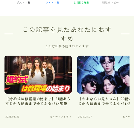
ポストする
シェアする
LINEで送る
URLをコピー
この記事を見たあなたにおす
すめ
こんな記事も読まれています
【婚約式は修羅場の始まり】31話あら
【さよならお兄ちゃん】50話あ
すじから結末まで全てネタバレ解説
じから結末まで全てネタバレ解
2025.08.23
ヒューマンドラマ
2025.08.27
ヒューマ