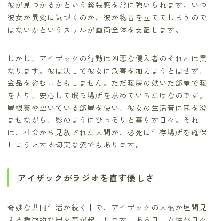
彼が見つかるかという緊張感を常に強いられます。いつ
彼女が異変に気づくのか、彼が物音を立ててしまうので
はないかというスリルが画面全体を支配します。
しかし、アイザックの行動は凶悪な侵入者のそれとは異
なります。彼は決して彼女に危害を加えようとはせず、
金品を盗むこともしません。ただ暖房の効いた部屋で暖
をとり、安心して眠る場所を求めているだけなのです。
屋根裏や空いている部屋を使い、彼女の生活音に耳を澄
ませながら、影のようにひっそりと暮らす日々。それ
は、社会から見放された人間が、必死に生存場所を確保
しようとする切実な姿でもあります。
アイザックがラジオを直す優しさ
奇妙な共同生活が続く中で、アイザックの人柄が垣間見
える象徴的な出来事が起こります。ある日、女性が日々