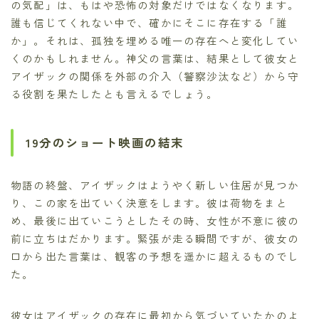
の気配」は、もはや恐怖の対象だけではなくなります。
誰も信じてくれない中で、確かにそこに存在する「誰
か」。それは、孤独を埋める唯一の存在へと変化してい
くのかもしれません。神父の言葉は、結果として彼女と
アイザックの関係を外部の介入（警察沙汰など）から守
る役割を果たしたとも言えるでしょう。
19分のショート映画の結末
物語の終盤、アイザックはようやく新しい住居が見つか
り、この家を出ていく決意をします。彼は荷物をまと
め、最後に出ていこうとしたその時、女性が不意に彼の
前に立ちはだかります。緊張が走る瞬間ですが、彼女の
口から出た言葉は、観客の予想を遥かに超えるものでし
た。
彼女はアイザックの存在に最初から気づいていたかのよ