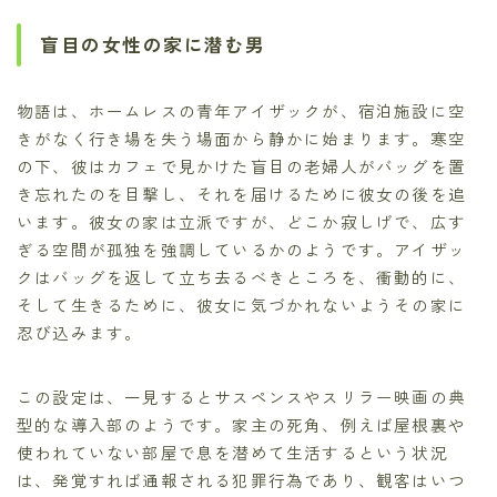
盲目の女性の家に潜む男
物語は、ホームレスの青年アイザックが、宿泊施設に空
きがなく行き場を失う場面から静かに始まります。寒空
の下、彼はカフェで見かけた盲目の老婦人がバッグを置
き忘れたのを目撃し、それを届けるために彼女の後を追
います。彼女の家は立派ですが、どこか寂しげで、広す
ぎる空間が孤独を強調しているかのようです。アイザッ
クはバッグを返して立ち去るべきところを、衝動的に、
そして生きるために、彼女に気づかれないようその家に
忍び込みます。
この設定は、一見するとサスペンスやスリラー映画の典
型的な導入部のようです。家主の死角、例えば屋根裏や
使われていない部屋で息を潜めて生活するという状況
は、発覚すれば通報される犯罪行為であり、観客はいつ