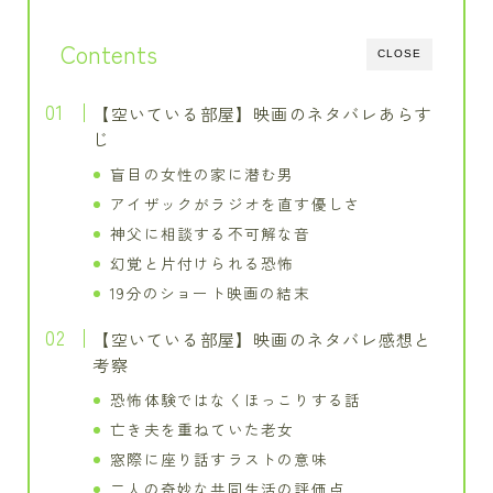
Contents
CLOSE
【空いている部屋】映画のネタバレあらす
じ
盲目の女性の家に潜む男
アイザックがラジオを直す優しさ
神父に相談する不可解な音
幻覚と片付けられる恐怖
19分のショート映画の結末
【空いている部屋】映画のネタバレ感想と
考察
恐怖体験ではなくほっこりする話
亡き夫を重ねていた老女
窓際に座り話すラストの意味
二人の奇妙な共同生活の評価点