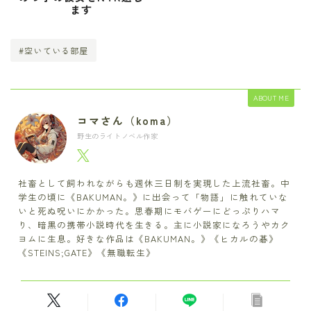
ます
#空いている部屋
ABOUT ME
コマさん（koma）
野生のライトノベル作家
社畜として飼われながらも週休三日制を実現した上流社畜。中
学生の頃に《BAKUMAN。》に出会って「物語」に触れていな
いと死ぬ呪いにかかった。思春期にモバゲーにどっぷりハマ
り、暗黒の携帯小説時代を生きる。主に小説家になろうやカク
ヨムに生息。好きな作品は《BAKUMAN。》《ヒカルの碁》
《STEINS;GATE》《無職転生》