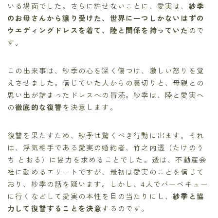
いる場面でした。さらに許せないことに、愛実は、
紗季
のお母さんから譲り受けた、世界に一つしかないはずの
ウエディングドレスを着て、陸と関係を持っていた
ので
す。
この出来事は、紗季の心を深く傷つけ、激しい怒りを覚
えさせました。信じていた人からの裏切りと、母親との
思い出が詰まったドレスへの冒涜。紗季は、陸と愛実へ
の
徹底的な復讐
を決意します。
復讐を果たすため、紗季は驚くべき行動に出ます。それ
は、浮気相手である愛実の婚約者、竹之内透（たけのう
ち とおる）に協力を求めることでした。透は、不動産会
社に勤めるエリートですが、最初は愛実のことを信じて
おり、紗季の話を疑います。しかし、4人でバーベキュー
に行くなどして愛実の本性を目の当たりにし、
紗季と協
力して復讐することを決意
するのです。