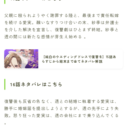
父親に殴られようやく謝罪する陸と、最後まで責任転嫁
を続ける愛実。醜いなすりつけ合いの末、紗季は弁護士
を介した解決を宣言し、復讐劇はひとまず終結。紗季と
透の間には新たな感情が芽生え始める 。
【純白のウエディングドレスで復讐を】15話あ
らすじから結末まで全てネタバレ解説
16話ネタバレはこちら
復讐後も反省の色なく、透との結婚に執着する愛実は、
勝手に婚姻届を提出しようとするが、透の先手により失
敗。怒り狂った愛実は、透の会社にまで乗り込んでくる
。