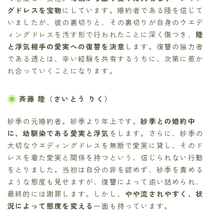
グドレスを宝物
にしています。婚約者である陸を信じて
いましたが、彼の裏切りと、その裏切りが自身のウエデ
ィングドレスを汚す形で行われたことに深く傷つき、
陸
と浮気相手の愛実への復讐を決意
します。復讐の協力者
である透とは、辛い経験を共有するうちに、次第に惹か
れ合っていくことになります。
斉藤 陸（さいとう りく）
紗季の元婚約者。紗季より年上です。
紗季との婚約中
に、幼馴染である愛実と浮気
をします。さらに、紗季の
大切なウエディングドレスを無断で愛実に貸し、そのド
レスを着た愛実と関係を持つという、信じられない行動
をとりました。当初は自分の非を認めず、紗季を責める
ような態度も見せますが、復讐によって追い詰められ、
最終的には謝罪します。しかし、
やや流されやすく、状
況によって態度を変える
一面も持っています。