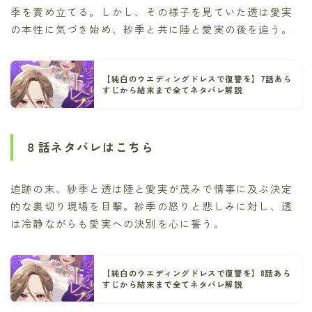
季を責め立てる。しかし、その様子を見ていた透は愛実
の本性に気づき始め、紗季と共に陸と愛実の後を追う。
【純白のウエディングドレスで復讐を】7話あら
すじから結末まで全てネタバレ解説
８話ネタバレはこちら
追跡の末、紗季と透は陸と愛実が茂みで情事に及ぶ決定
的な裏切り現場を目撃。紗季の怒りと悲しみに対し、透
は冷静ながらも愛実への決別を心に誓う。
【純白のウエディングドレスで復讐を】8話あら
すじから結末まで全てネタバレ解説