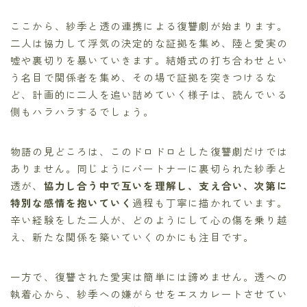
ここから、紗季と透の連携による復讐劇が始まります。
二人は協力して浮気の決定的な証拠を集め、陸と愛実の
嘘や裏切りを暴いていきます。結婚式の打ち合わせとい
う名目で関係者を集め、その場で証拠を突きつけるな
ど、計画的に二人を追い詰めていく様子は、読んでいる
側もハラハラするでしょう。
物語の見どころは、このドロドロとした復讐劇だけでは
ありません。同じようにパートナーに裏切られた紗季と
透が、
協力し合う中で互いを理解し、支え合い、次第に
特別な感情を抱いていく
過程も丁寧に描かれています。
辛い経験をした二人が、どのようにして心の傷を乗り越
え、新たな関係を築いていくのかにも注目です。
一方で、復讐された愛実は簡単には諦めません。透への
執着心から、紗季への嫌がらせをエスカレートさせてい