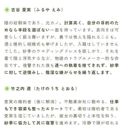
古谷 愛実（ふるや えみ）
陸の幼馴染であり、元カノ。
計算高く、自分の目的のた
めなら手段を選ばない
一面を持っています。表向きは可
愛らしく振る舞いますが、裏では他人を陥れることも。
透と婚約し結婚式も挙げましたが、入籍はしていません
でした。紗季のウエディングドレスを欲しがり、それを
着て陸と浮気するなど、物語のトラブルメーカー的な存
在です。復讐された後も
透への執着を捨てきれず、紗季
に対して逆恨みし、陰湿な嫌がらせを繰り返します
。
竹之内 透（たけのうち とおる）
愛実の婚約者（後に解消）。不動産会社に勤める、
仕事
もでき容姿も整ったエリート
です。最初は婚約者である
愛実を信じていましたが、彼女の裏切りと本性を知り、
紗季に協力して共に復讐
を進めます。冷静で頭が切れる