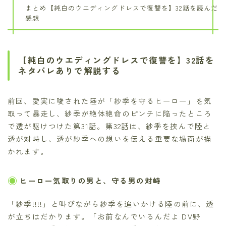
まとめ【純白のウエディングドレスで復讐を】32話を読んだ
感想
【純白のウエディングドレスで復讐を】32話を
ネタバレありで解説する
前回、愛実に唆された陸が「紗季を守るヒーロー」を気
取って暴走し、紗季が絶体絶命のピンチに陥ったところ
で透が駆けつけた第31話。第32話は、紗季を挟んで陸と
透が対峙し、透が紗季への想いを伝える重要な場面が描
かれます。
ヒーロー気取りの男と、守る男の対峙
「紗季!!!!」と叫びながら紗季を追いかける陸の前に、透
が立ちはだかります。「お前なんでいるんだよ DV野