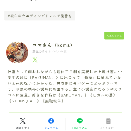
#純白のウエディングドレスで復讐を
ABOUT ME
コマさん（koma）
野生のライトノベル作家
社畜として飼われながらも週休三日制を実現した上流社畜。中
学生の頃に《BAKUMAN。》に出会って「物語」に触れていな
いと死ぬ呪いにかかった。思春期にモバゲーにどっぷりハマ
り、暗黒の携帯小説時代を生きる。主に小説家になろうやカク
ヨムに生息。好きな作品は《BAKUMAN。》《ヒカルの碁》
《STEINS;GATE》《無職転生》
ポストする
シェアする
LINEで送る
URLをコピー