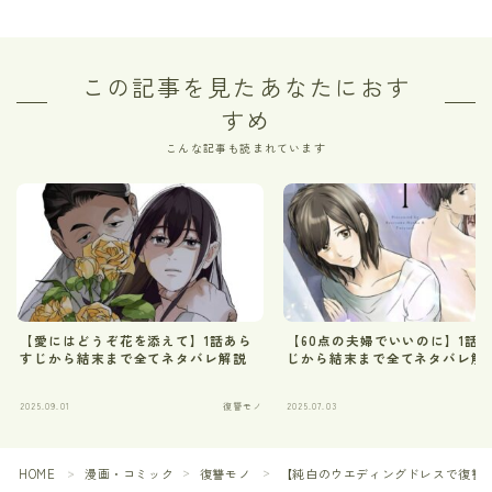
この記事を見たあなたにおす
すめ
こんな記事も読まれています
【愛にはどうぞ花を添えて】1話あら
【60点の夫婦でいいのに】1話
すじから結末まで全てネタバレ解説
じから結末まで全てネタバレ解
2025.09.01
復讐モノ
2025.07.03
HOME
漫画・コミック
復讐モノ
【純白のウエディングドレスで復讐を
＞
＞
＞