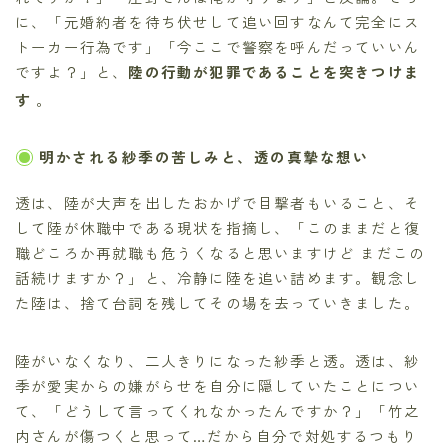
に、「元婚約者を待ち伏せして追い回すなんて完全にス
トーカー行為です」「今ここで警察を呼んだっていいん
ですよ？」と、
陸の行動が犯罪であることを突きつけま
す
。
明かされる紗季の苦しみと、透の真摯な想い
透は、陸が大声を出したおかげで目撃者もいること、そ
して陸が休職中である現状を指摘し、「このままだと復
職どころか再就職も危うくなると思いますけど まだこの
話続けますか？」と、冷静に陸を追い詰めます。観念し
た陸は、捨て台詞を残してその場を去っていきました。
陸がいなくなり、二人きりになった紗季と透。透は、紗
季が愛実からの嫌がらせを自分に隠していたことについ
て、「どうして言ってくれなかったんですか？」「竹之
内さんが傷つくと思って…だから自分で対処するつもり