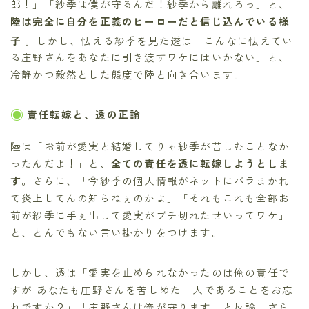
郎！」「紗季は僕が守るんだ！紗季から離れろっ」と、
陸は完全に自分を正義のヒーローだと信じ込んでいる様
子
。しかし、怯える紗季を見た透は「こんなに怯えてい
る庄野さんをあなたに引き渡すワケにはいかない」と、
冷静かつ毅然とした態度で陸と向き合います。
責任転嫁と、透の正論
陸は「お前が愛実と結婚してりゃ紗季が苦しむことなか
ったんだよ！」と、
全ての責任を透に転嫁しようとしま
す
。さらに、「今紗季の個人情報がネットにバラまかれ
て炎上してんの知らねぇのかよ」「それもこれも全部お
前が紗季に手ぇ出して愛実がブチ切れたせいってワケ」
と、とんでもない言い掛かりをつけます。
しかし、透は「愛実を止められなかったのは俺の責任で
すが あなたも庄野さんを苦しめた一人であることをお忘
れですか？」「庄野さんは俺が守ります」と反論。さら