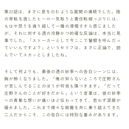
第32話は、まさに息をのむような展開の連続でした。陸
の常軌を逸したヒーロー気取りと責任転嫁っぷりには、
もはや怒りを通り越して一種の滑稽さすら感じました
が、それに対する透の冷静かつ的確な反論は、本当に見
事でした。「ストーカーとして今ここで警察を呼んだっ
ていいんですよ？」というセリフは、まさに正論で、読
んでいてスカッとしましたね。
そして何よりも、最後の透の紗季への告白シーンには、
胸が熱くなりました。「俺の知らないところで庄野さん
が苦しんでることのほうが何倍も傷つきます」「だって
庄野さんのことが好きだから」という言葉は、彼の紗季
への真摯な想いが痛いほど伝わってきて、思わず涙腺が
緩みました。これまで様々な困難を共に乗り越えてきた
二人だからこそ、この告白には特別な重みがあります。