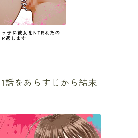
めっ子に彼女をNTRれたの
TR返します
11話をあらすじから結末