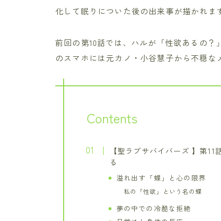
化して眠りについた後の出来事が描かれま
前回の第10話では、ハルが「性欲あるの？
のスマホには元カノ・小谷慧子から不穏な
Contents
【聖ラブサバイバーズ 】第1
る
溢れ出す「蝶」と心の限界
私の「性欲」という名の蝶
夢の中での冷酷な拒絶