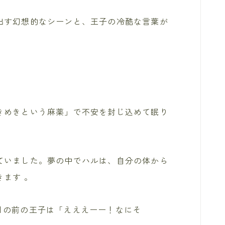
出す幻想的なシーンと、王子の冷酷な言葉が
きめきという麻薬」で不安を封じ込めて眠り
ていました。夢の中でハルは、自分の体から
きます
。
目の前の王子は「えええーー！なにそ