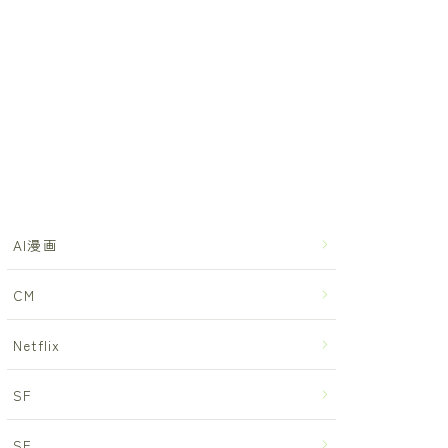
AI漫画
CM
Netflix
SF
SF