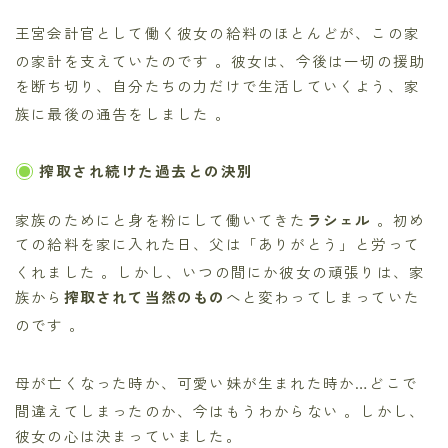
王宮会計官として働く彼女の給料のほとんどが、この家
の家計を支えていたのです
。彼女は、今後は一切の援助
を断ち切り、自分たちの力だけで生活していくよう、家
族に最後の通告をしました
。
搾取され続けた過去との決別
家族のためにと身を粉にして働いてきた
ラシェル
。初め
ての給料を家に入れた日、父は「ありがとう」と労って
くれました
。しかし、いつの間にか彼女の頑張りは、家
族から
搾取されて当然のもの
へと変わってしまっていた
のです
。
母が亡くなった時か、可愛い妹が生まれた時か…どこで
間違えてしまったのか、今はもうわからない
。しかし、
彼女の心は決まっていました。