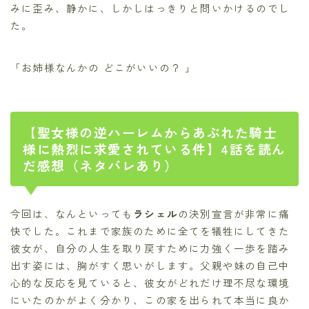
みに歪み、静かに、しかしはっきりと問いかけるのでし
た。
「お姉様なんかの どこがいいの？
」
【聖女様の逆ハーレムからあぶれた騎士
様に熱烈に求愛されている件】4話を読ん
だ感想（ネタバレあり）
今回は、なんといっても
ラシェル
の決別宣言が非常に痛
快でした。これまで家族のために全てを犠牲にしてきた
彼女が、自分の人生を取り戻すために力強く一歩を踏み
出す姿には、胸がすく思いがします。父親や妹の自己中
心的な反応を見ていると、彼女がどれだけ理不尽な環境
にいたのかがよく分かり、この家を出られて本当に良か