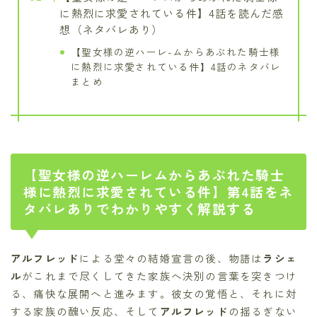
に熱烈に求愛されている件】4話を読んだ感
想（ネタバレあり）
【聖女様の逆ハーレ-ムからあぶれた騎士様
に熱烈に求愛されている件】4話のネタバレ
まとめ
【聖女様の逆ハーレムからあぶれた騎士
様に熱烈に求愛されている件】第4話をネ
タバレありでわかりやすく解説する
アルフレッド
による堂々の結婚宣言の後、物語は
ラシェ
ル
がこれまで尽くしてきた家族へ決別の言葉を突きつけ
る、痛快な展開へと進みます。彼女の覚悟と、それに対
する家族の醜い反応、そして
アルフレッド
の揺るぎない