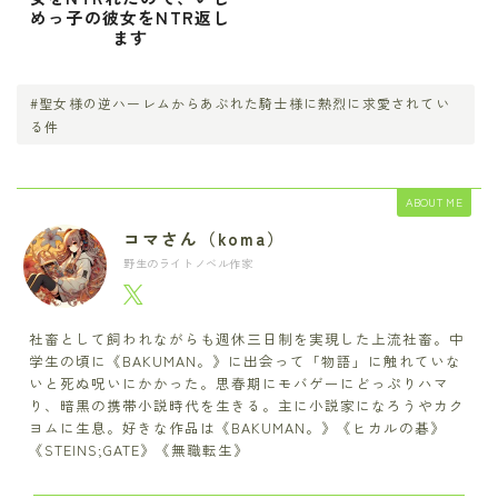
めっ子の彼女をNTR返し
ます
#聖女様の逆ハーレムからあぶれた騎士様に熱烈に求愛されてい
る件
ABOUT ME
コマさん（koma）
野生のライトノベル作家
社畜として飼われながらも週休三日制を実現した上流社畜。中
学生の頃に《BAKUMAN。》に出会って「物語」に触れていな
いと死ぬ呪いにかかった。思春期にモバゲーにどっぷりハマ
り、暗黒の携帯小説時代を生きる。主に小説家になろうやカク
ヨムに生息。好きな作品は《BAKUMAN。》《ヒカルの碁》
《STEINS;GATE》《無職転生》