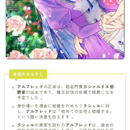
全話のあらすじ
アルフレッド
の正体は、超名門貴族
シャルリエ伯
爵家
の当主であり、魔王討伐の功績で侯爵になる
予定でした 。
身分違いを理由に結婚をためらう
ラシェル
に対
し、
アルフレッド
は「初めての女性と結婚する」
という固い決意を伝えます 。
ラシェル
の実家を訪れた
アルフレッド
は、彼女の