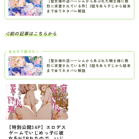
【聖女様の逆ハーレムからあぶれた騎士様に熱
烈に求愛されている件】3話をあらすじから結末
まで全てネタバレ解説
◁前の記事はこちらから
あわせて読みたい
【聖女様の逆ハーレムからあぶれた騎士様に熱
烈に求愛されている件】5話をあらすじから結末
まで全てネタバレ解説
【特別公開34P】エロデス
ゲームでいじめっ子に彼
女をNTRれたので、いじ