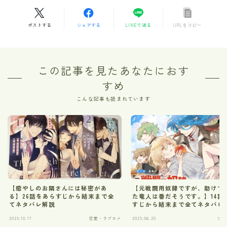
ポストする
シェアする
LINEで送る
URLをコピー
この記事を見たあなたにおす
すめ
こんな記事も読まれています
【癒やしのお隣さんには秘密があ
【元戦闘用奴隷ですが、助けて
る】26話をあらすじから結末まで全
た竜人は番だそうです。】14話
てネタバレ解説
すじから結末まで全てネタバレ
2025.10.17
恋愛・ラブコメ
2025.06.20
ファ