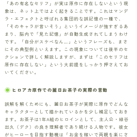
「あの有名なセリフ」が実は原作に存在しないという現
象は、ネット上ではよく起きることです。これはマンデ
ラ・エフェクトと呼ばれる集団的な誤記憶の一種で、
「そのキャラが言いそう」というイメージが強すぎるあ
まり、脳内で「見た記憶」が自動生成されてしまうわけ
です。「自分がスケベなん…」というフレーズも、まさ
にその典型例といえます。この現象については後半のセ
クションで詳しく解説しますが、まずは「このセリフは
原作に存在しない」という大前提をしっかり押さえてお
いてください。
ヒロアカ原作での麗日お茶子の実際の言動
誤解を解くためにも、麗日お茶子が実際に原作でどんな
キャラクターとして描かれているかを少し補足しておき
ます。お茶子は1年A組のヒロインとして、主人公・緑谷
出久（デク）の良き理解者であり続ける人物です。彼女
がヒーローを目指す動機は「お金を稼いで両親を楽にさ