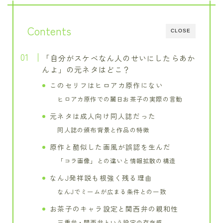
Contents
CLOSE
「自分がスケベなん人のせいにしたらあか
んよ」の元ネタはどこ？
このセリフはヒロアカ原作にない
ヒロアカ原作での麗日お茶子の実際の言動
元ネタは成人向け同人誌だった
同人誌の頒布背景と作品の特徴
原作と酷似した画風が誤認を生んだ
「コラ画像」との違いと情報拡散の構造
なんJ発祥説も根強く残る理由
なんJでミームが広まる条件との一致
お茶子のキャラ設定と関西弁の親和性
三重弁・関西弁という設定の存在感