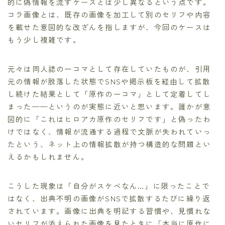
的に偽情報を流すケースとは少し異なるという点です。
コラ画像とは、既存の画像を加工して別のセリフや内容
を載せた意図的な改ざんを指しますが、今回のケースは
もう少し複雑です。
元々は同人誌の一コマとして存在していたものが、引用
元の情報が脱落した状態でSNSや掲示板を経由して拡散
し続けた結果として「原作の一コマ」として定着してし
まった——というのが実態に近いと思います。誰かが意
図的に「これはヒロアカ原作のセリフです」と偽ったわ
けではなく、情報が流通する過程で文脈が失われていっ
たという、ネット上の情報拡散が持つ構造的な問題とい
えるかもしれません。
こうした現象は「自分がスケベなん…」に限ったことで
はなく、出典不明の画像がSNSで拡散するたびに繰り返
されています。画像に出典を明記する習慣や、見慣れな
いセリフが添えられた画像を見たときに「本当に原作に