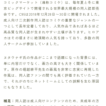
コミックマーケット（通称コミケ）は、毎年夏と冬に東
京ビッグサイトで開催される世界最大規模の同人誌即売
会です。C95は2018年12月28日〜30日に開催されました。
成人向け二次創作同人誌はコミケの重要なジャンルの一
つとして長年定着しており、人気作品であればあるほど
高品質な同人誌が生まれやすい土壌があります。ヒロア
カはその頃まさに絶頂期の人気を誇っており、多数の同
人サークルが参加していました。
ヌタウナギ氏の作品がここまで話題になった背景には、
単に内容だけでなく、画力の高さも大きく関係していま
す。原作の堀越耕平先生の画風を非常に忠実に再現した
作風は、同人誌ファンの間でも高く評価されていた一方
で、それがのちにネットミームとしての誤解を生む原因
にもなりました。
補足：
同人誌は成人向けコンテンツのため、未成年の方