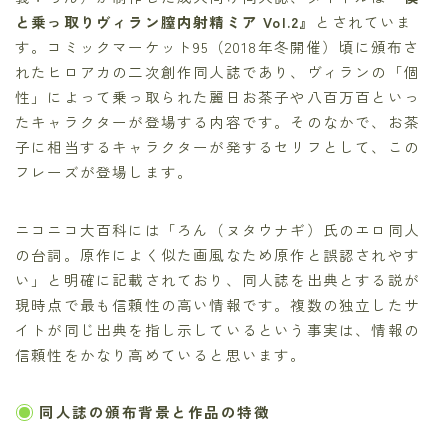
と乗っ取りヴィラン膣内射精ミア Vol.2』
とされていま
す。コミックマーケット95（2018年冬開催）頃に頒布さ
れたヒロアカの二次創作同人誌であり、ヴィランの「個
性」によって乗っ取られた麗日お茶子や八百万百といっ
たキャラクターが登場する内容です。そのなかで、お茶
子に相当するキャラクターが発するセリフとして、この
フレーズが登場します。
ニコニコ大百科には「ろん（ヌタウナギ）氏のエロ同人
の台詞。原作によく似た画風なため原作と誤認されやす
い」と明確に記載されており、同人誌を出典とする説が
現時点で最も信頼性の高い情報です。複数の独立したサ
イトが同じ出典を指し示しているという事実は、情報の
信頼性をかなり高めていると思います。
同人誌の頒布背景と作品の特徴