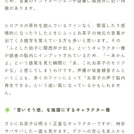
ため、言葉のイントネーションや語彙に関西弁に近い特
徴があります。
ヒロアカの原作を読んでいるファンなら、緊張したり感
情的になったりしたときにふっとお茶子の地元の言葉が
出てくる描写を覚えている方も多いと思います。その
「ふとした拍子に関西弁が出る」というキャラクター像
が読者の脳内にインプットされているため、「〜あかん
よ」という語尾を見た瞬間に「あ、これお茶子のセリフ
かな」と感じてしまうわけです。声優が佐倉綾音さんと
いうことも、多くのファンにとって「お茶子の声で脳内
再生できる」という追い風になっているかもしれませ
ん。
「言いそう感」を強固にするキャラクター像
さらにお茶子は明るく正直なキャラクターですが、時折
サバサバした一面も見せます。デクへの恋心を友人から