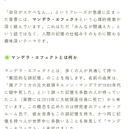
「自分がスケベなん…」というフレーズが急速に広まっ
た背景には、
マンデラ・エフェクト
という心理的現象が
深く絡んでいます。これはただ「みんなが間違えた」と
いう話ではなく、人間の記憶の仕組みそのものに関わる
興味深いテーマです。
マンデラ・エフェクトとは何か
マンデラ・エフェクトとは、多くの人が共通して持つ
「集団的な誤記憶」のことを指します。名前の由来は、
「南アフリカの元大統領ネルソン・マンデラが1980年代
に獄中死した」という誤った記憶を多数の人が持ってい
たこと（実際には2013年に大統領退任後に死亡）から来
ています。この概念を広めたのは研究者のフィオナ・ブ
ルーム氏で、彼女自身もこの誤記憶を持ち、かつ同じ記
憶を持つ人が世界中に多数いることを発見して「マンデ
ラ・エフェクト」と名付けました。