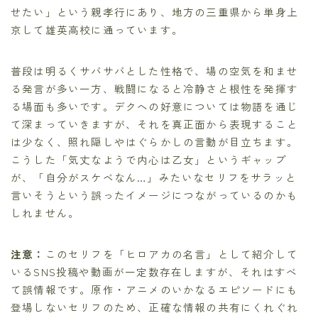
せたい」という親孝行にあり、地方の三重県から単身上
京して雄英高校に通っています。
普段は明るくサバサバとした性格で、場の空気を和ませ
る発言が多い一方、戦闘になると冷静さと根性を発揮す
る場面も多いです。デクへの好意については物語を通じ
て深まっていきますが、それを真正面から表現すること
は少なく、照れ隠しやはぐらかしの言動が目立ちます。
こうした「気丈なようで内心は乙女」というギャップ
が、「自分がスケベなん…」みたいなセリフをサラッと
言いそうという誤ったイメージにつながっているのかも
しれません。
注意：
このセリフを「ヒロアカの名言」として紹介して
いるSNS投稿や動画が一定数存在しますが、それはすべ
て誤情報です。原作・アニメのいかなるエピソードにも
登場しないセリフのため、正確な情報の共有にくれぐれ