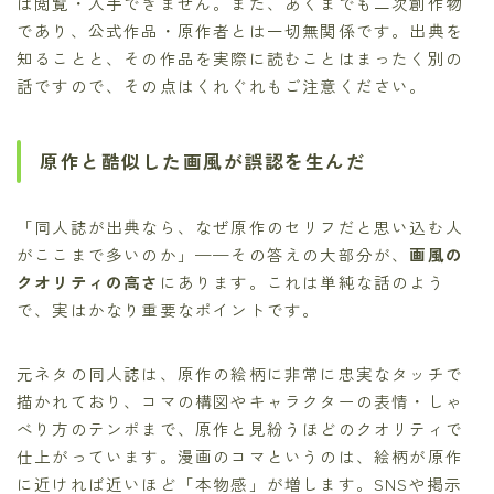
は閲覧・入手できません。また、あくまでも二次創作物
であり、公式作品・原作者とは一切無関係です。出典を
知ることと、その作品を実際に読むことはまったく別の
話ですので、その点はくれぐれもご注意ください。
原作と酷似した画風が誤認を生んだ
「同人誌が出典なら、なぜ原作のセリフだと思い込む人
がここまで多いのか」——その答えの大部分が、
画風の
クオリティの高さ
にあります。これは単純な話のよう
で、実はかなり重要なポイントです。
元ネタの同人誌は、原作の絵柄に非常に忠実なタッチで
描かれており、コマの構図やキャラクターの表情・しゃ
べり方のテンポまで、原作と見紛うほどのクオリティで
仕上がっています。漫画のコマというのは、絵柄が原作
に近ければ近いほど「本物感」が増します。SNSや掲示