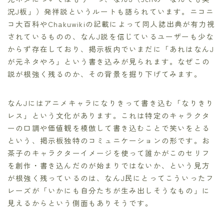
況J板」）発祥説というルートも語られています。ニコニ
コ大百科やChakuwikiの記載によって同人誌出典が有力視
されているものの、なんJ説を信じているユーザーも少な
からず存在しており、掲示板内でいまだに「あれはなんJ
が元ネタやろ」という書き込みが見られます。なぜこの
説が根強く残るのか、その背景を掘り下げてみます。
なんJにはアニメキャラになりきって書き込む「なりきり
レス」という文化があります。これは特定のキャラクタ
ーの口調や価値観を模倣して書き込むことで笑いをとる
という、掲示板独特のコミュニケーションの形です。お
茶子のキャラクターイメージを使って誰かがこのセリフ
を創作・書き込んだのが始まりではないか、という見方
が根強く残っているのは、なんJ民にとってこういったフ
レーズが「いかにも自分たちが生み出しそうなもの」に
見えるからという側面もありそうです。