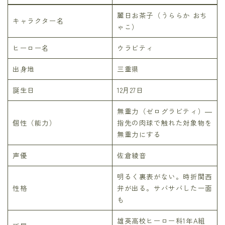
麗日お茶子（うららか おち
キャラクター名
ゃこ）
ヒーロー名
ウラビティ
出身地
三重県
誕生日
12月27日
無重力（ゼログラビティ）―
個性（能力）
指先の肉球で触れた対象物を
無重力にする
声優
佐倉綾音
明るく裏表がない。時折関西
性格
弁が出る。サバサバした一面
も
雄英高校ヒーロー科1年A組