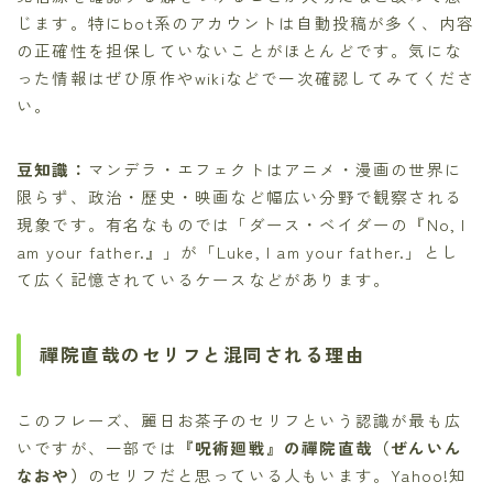
じます。特にbot系のアカウントは自動投稿が多く、内容
の正確性を担保していないことがほとんどです。気にな
った情報はぜひ原作やwikiなどで一次確認してみてくださ
い。
豆知識：
マンデラ・エフェクトはアニメ・漫画の世界に
限らず、政治・歴史・映画など幅広い分野で観察される
現象です。有名なものでは「ダース・ベイダーの『No, I
am your father.』」が「Luke, I am your father.」とし
て広く記憶されているケースなどがあります。
禪院直哉のセリフと混同される理由
このフレーズ、麗日お茶子のセリフという認識が最も広
いですが、一部では
『呪術廻戦』の禪院直哉（ぜんいん
なおや）
のセリフだと思っている人もいます。Yahoo!知