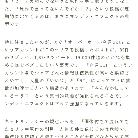
も「ヒロアカ読んでないけど原作を手に取りそうになっ
た」「原作で言ってないんですか！？」という投稿が定
期的に出てくるのは、まさにマンデラ・エフェクトの典
型です。
特に注目したいのが、Xで「オーバーホール名言bot」と
いうアカウントがこのセリフを投稿したポストが、85件
のリプライ、1,675リツイート、19,000件超のいいねを集
めるほどバズったという事実です。「名言bot」というア
カウント名でシェアされた情報は信頼性が高いと誤認さ
れやすく、大量の「いいね」と「RT」によってさらに拡
散が加速するという構造があります。「みんなが知って
いるセリフ」という集団的認識が強化されることで、マ
ンデラ・エフェクトはさらに強固になっていきます。
ネットリテラシーの観点からも、「画像付きで流れてき
たセリフ＝原作の引用」と無条件に信じるのは危険で、
発信源を確認する癖をつけることが大切だなと改めて感