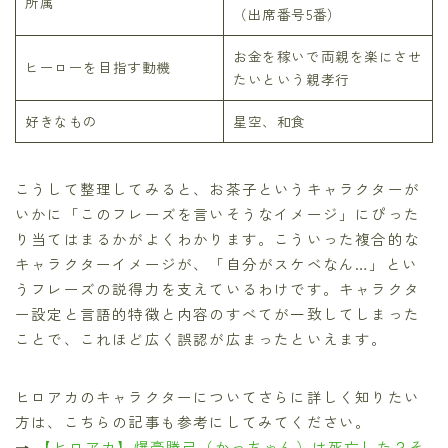
所属
（出席番号5番）
お金を稼いで両親を楽にさせ
ヒーローを目指す動機
たいという親孝行
好きなもの
星空、和食
こうして整理してみると、お茶子というキャラクターが
いかに「このフレーズを言いそうなイメージ」にぴった
り当てはまるかがよくわかります。こういった複合的な
キャラクターイメージが、「自分がスケベなん…」とい
うフレーズの説得力を支えているわけです。キャラクタ
ー設定と言語的特徴と内容のすべてが一致してしまった
ことで、これほど広く誤認が広まったといえます。
ヒロアカのキャラクターについてさらに詳しく知りたい
方は、こちらの記事も参考にしてみてください。
→
【ヒロアカ】爆豪勝己（かっちゃん）は死亡した？そ