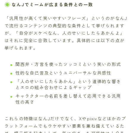
なんJでミームが広まる条件との一致
「汎用性が高くて笑いやすいフレーズ」というのがなんJ
で流行るコンテンツの典型的な条件として挙げられます
が、「自分がスケベなん、人のせいにしたらあかんよ」
はそれに完全に合致しています。具体的には以下の点が
挙げられます。
関西弁・方言を使ったツッコミという笑いの形式
性的な自己言及というユニバーサルな共感性
「人のせいにしたらあかん」という道徳的な響き
とエロの組み合わせによるギャップ
キャラクターの名前を差し替えて応用できる汎用
性の高さ
これらの特徴はなんJだけでなく、Xやpixivなどほかのプ
ラットフォームでもウケやすい要素を兼ね備えているた