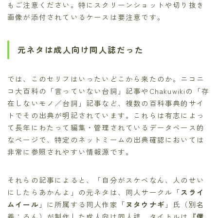
もご注意ください。特にスクリーンショットや切り抜き
画像が添付されているケースは要注意です。
元ネタは成人向け同人誌だった
では、このセリフはいったいどこから来たのか。ニコニ
コ大百科の「言っていない台詞」記事やChakuwikiの「存
在しないモノ／台詞」記事など、複数の百科事典的サイ
トでその出典が明記されています。これらは有志によっ
て長年にわたって編集・管理されているデータベース的
なページで、特定のネットミームの出典確認においては
非常に参照されやすい情報源です。
それらの記事によると、「自分がスケベなん、人のせい
にしたらあかんよ」の元ネタは、同人サークル「
スライ
ムイール
」に所属する同人作家「
ヌタウナギ
」氏（別名
義：ろん）が制作した成人向け同人誌、タイトルは
『僕