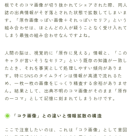
板でそのコマ画像が切り抜かれてシェアされた際、同人
誌の出典情報がそぎ落とされた状態で拡散してしまいま
す。「原作画像っぽい画像＋それっぽいセリフ」という
組み合わせは、ほとんどの人が疑うことなく受け入れて
しまう最強の組み合わせなんですよね。
人間の脳は、視覚的に「原作に見える」情報と、「この
キャラが言いそうなセリフ」という既存の知識が一致し
たとき、それを事実として処理しやすい傾向がありま
す。特にSNSのタイムラインは情報が高速で流れるた
め、一枚一枚の画像をじっくり精査する余裕がありませ
ん。結果として、出典不明のコマ画像がそのまま「原作
の一コマ」として記憶に刻まれてしまうわけです。
「コラ画像」との違いと情報拡散の構造
ここで注意したいのは、これは「コラ画像」として意図