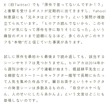
X（旧Twitter）でも「原作で言ってないんですか！？」
と衝撃を受けるポストが定期的に出てきますし、Yahoo!
知恵袋にも「元ネタはどこですか？」という質問が複数
立てられています。「ヒロアカ読んでないから、このセ
リフが気になって原作を手に取りそうになった」という
趣旨のポストまで話題になるほど、多くの人がこのセリ
フを”本物”だと信じていた事実があります。
試しに原作を最初から最後まで読み返しても、該当する
シーンやセリフは見つかりません。ヒロアカは2014年か
ら週刊少年ジャンプで連載が始まり、堀越耕平先生によ
る緻密なストーリーとキャラクター描写で長期にわたっ
て人気を集めた作品です。麗日お茶子というキャラクタ
ーの発言シーンは多数あるものの、「自分がスケベな
ん、人のせいにしたらあかんよ」という文言はどこにも
登場しないのです。