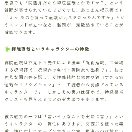
恵袋でも「関西弁だから禪院直哉とかですか？」という
質問が寄せられていたほどですし、あにまん掲示板でも
「えっ あの台詞って直哉が元ネタだったんですか」とい
うスレッドが立つなど、混同が一定数起きていることが
確認できます。
禪院直哉というキャラクターの特徴
禪院直哉は芥見下々先生による漫画『呪術廻戦』に登場
する呪術師で、呪術界の名門・禪院家の出身です。彼は
強烈な関西弁を話し、女性蔑視的な発言や独自すぎる価
値観から「クズキャラ」として読者から認識されている
キャラクターです。しかしその実力は確かで、特級相当
クラスとも見られるほどの実力者でもあります。
彼の魅力の一つは「言いそうなことを実際に言う」とい
うキャラクターの一貫性にあります。関西弁を使った毒
舌、性に対してオープンすぎる発言、他者への容赦ない