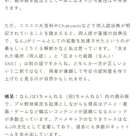
め、掲示板を起点として一気に広まった可能性は十分あ
ります。
ただ、ニコニコ大百科やChakuwikiなどで同人誌出典が明
記されていることを踏まえると、同人誌が直接の出典元
で、なんJがミームとしての拡散を加速させたというのが
最もしっくりくる解釈かなと私は思っています。「生ま
れた場所（同人誌）」と「広まった経路（なんJ・
SNS）」は別の話ですからね。どちらか一方が正しいと
いう二択ではなく、両者が連鎖して今日の認知度を作り
上げたと見るのが自然かもしれません。
補足：
なんJは5ちゃんねる（旧2ちゃんねる）内の掲示板
で、プロ野球実況を起源としながらも現在はアニメ・漫
画・ゲームなど幅広いコンテンツが話題になるスレッド
が多数立っています。アニメキャラのなりきりレスはな
んJの文化として定着しており、過去にも多数のネットミ
ームを生み出しています。