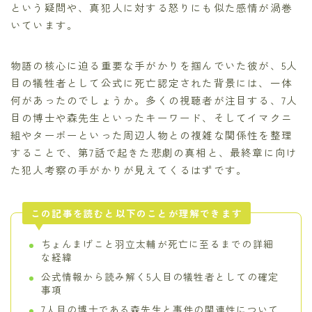
という疑問や、真犯人に対する怒りにも似た感情が渦巻
いています。
物語の核心に迫る重要な手がかりを掴んでいた彼が、5人
目の犠牲者として公式に死亡認定された背景には、一体
何があったのでしょうか。多くの視聴者が注目する、7人
目の博士や森先生といったキーワード、そしてイマクニ
組やターボーといった周辺人物との複雑な関係性を整理
することで、第7話で起きた悲劇の真相と、最終章に向け
た犯人考察の手がかりが見えてくるはずです。
この記事を読むと以下のことが理解できます
ちょんまげこと羽立太輔が死亡に至るまでの詳細
な経緯
公式情報から読み解く5人目の犠牲者としての確定
事項
7人目の博士である森先生と事件の関連性について