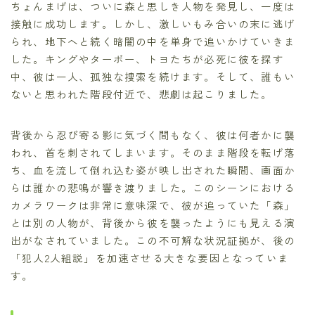
ちょんまげは、ついに森と思しき人物を発見し、一度は
接触に成功します。しかし、激しいもみ合いの末に逃げ
られ、地下へと続く暗闇の中を単身で追いかけていきま
した。キングやターボー、トヨたちが必死に彼を探す
中、彼は一人、孤独な捜索を続けます。そして、誰もい
ないと思われた階段付近で、悲劇は起こりました。
背後から忍び寄る影に気づく間もなく、彼は何者かに襲
われ、首を刺されてしまいます。そのまま階段を転げ落
ち、血を流して倒れ込む姿が映し出された瞬間、画面か
らは誰かの悲鳴が響き渡りました。このシーンにおける
カメラワークは非常に意味深で、彼が追っていた「森」
とは別の人物が、背後から彼を襲ったようにも見える演
出がなされていました。この不可解な状況証拠が、後の
「犯人2人組説」を加速させる大きな要因となっていま
す。