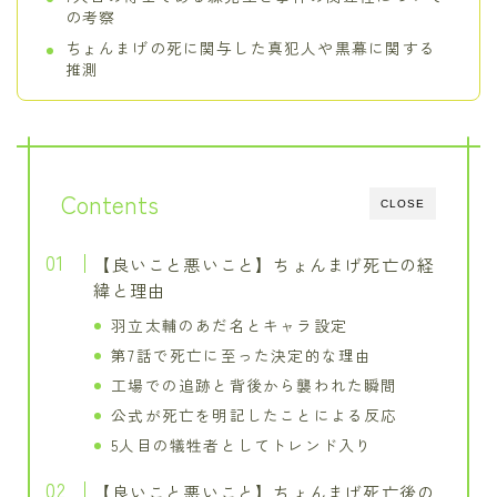
の考察
ちょんまげの死に関与した真犯人や黒幕に関する
推測
Contents
CLOSE
【良いこと悪いこと】ちょんまげ死亡の経
緯と理由
羽立太輔のあだ名とキャラ設定
第7話で死亡に至った決定的な理由
工場での追跡と背後から襲われた瞬間
公式が死亡を明記したことによる反応
5人目の犠牲者としてトレンド入り
【良いこと悪いこと】ちょんまげ死亡後の