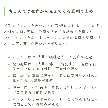
ちょんまげ死亡から見えてくる真相まとめ
ドラマ『良いこと悪いこと』第7話におけるちょんまげこ
と羽立太輔の死は、物語を決定的な結末へと導くターニ
ングポイントとなりました。ここまでの考察を整理する
と、以下の要点が浮かび上がります。
ちょんまげは5人目の犠牲者として死亡が確定
彼の死因は、7人目の博士（森先生）に接触を試
みたことによる口封じの可能性が高い
廃工場での襲撃状況から、犯人は実行役と別の人
物を含む2人組説が濃厚
博士（森先生）自身も真犯人に利用されている被
害者である可能性がある
イマクニやターボーなど、身近な人物の挙動にも
依然として不審な点が残る