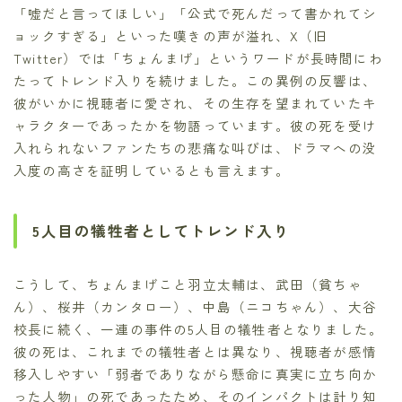
「嘘だと言ってほしい」「公式で死んだって書かれてシ
ョックすぎる」といった嘆きの声が溢れ、X（旧
Twitter）では「ちょんまげ」というワードが長時間にわ
たってトレンド入りを続けました。この異例の反響は、
彼がいかに視聴者に愛され、その生存を望まれていたキ
ャラクターであったかを物語っています。彼の死を受け
入れられないファンたちの悲痛な叫びは、ドラマへの没
入度の高さを証明しているとも言えます。
5人目の犠牲者としてトレンド入り
こうして、ちょんまげこと羽立太輔は、武田（貧ちゃ
ん）、桜井（カンタロー）、中島（ニコちゃん）、大谷
校長に続く、一連の事件の5人目の犠牲者となりました。
彼の死は、これまでの犠牲者とは異なり、視聴者が感情
移入しやすい「弱者でありながら懸命に真実に立ち向か
った人物」の死であったため、そのインパクトは計り知