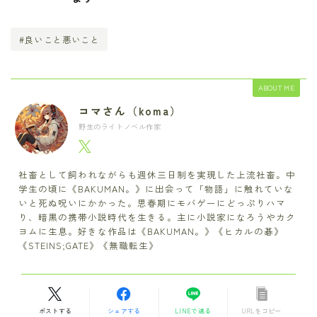
#良いこと悪いこと
ABOUT ME
コマさん（koma）
野生のライトノベル作家
社畜として飼われながらも週休三日制を実現した上流社畜。中
学生の頃に《BAKUMAN。》に出会って「物語」に触れていな
いと死ぬ呪いにかかった。思春期にモバゲーにどっぷりハマ
り、暗黒の携帯小説時代を生きる。主に小説家になろうやカク
ヨムに生息。好きな作品は《BAKUMAN。》《ヒカルの碁》
《STEINS;GATE》《無職転生》
ポストする
シェアする
LINEで送る
URLをコピー