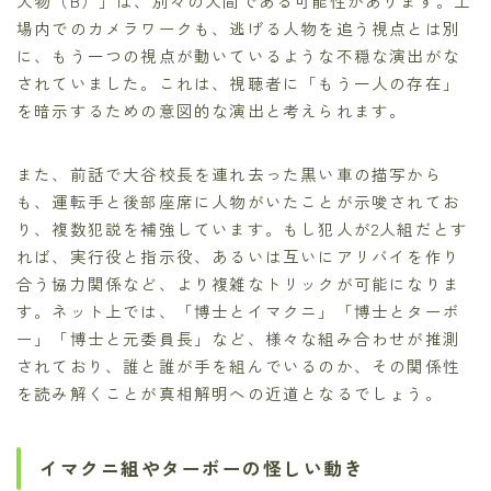
人物（B）」は、別々の人間である可能性があります。工
場内でのカメラワークも、逃げる人物を追う視点とは別
に、もう一つの視点が動いているような不穏な演出がな
されていました。これは、視聴者に「もう一人の存在」
を暗示するための意図的な演出と考えられます。
また、前話で大谷校長を連れ去った黒い車の描写から
も、運転手と後部座席に人物がいたことが示唆されてお
り、複数犯説を補強しています。もし犯人が2人組だとす
れば、実行役と指示役、あるいは互いにアリバイを作り
合う協力関係など、より複雑なトリックが可能になりま
す。ネット上では、「博士とイマクニ」「博士とターボ
ー」「博士と元委員長」など、様々な組み合わせが推測
されており、誰と誰が手を組んでいるのか、その関係性
を読み解くことが真相解明への近道となるでしょう。
イマクニ組やターボーの怪しい動き