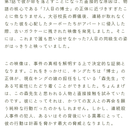
第7話で彼が命を落とすことになった直接的な原因は、物
語の核心である「7人目の博士」の正体に近づきすぎたこ
とに他なりません。大谷校長の葬儀後、連絡が取れなく
なった彼を心配したターボーたちがアパートに侵入した
際、古いガラケーに残された映像を発見しました。そこ
には、これまで誰も思い出せなかった7人目の同級生の姿
がはっきりと映っていました。
この映像は、事件の真相を解明する上で決定的な証拠と
なります。これをきっかけに、キングたちは「博士」の
正体が、現在キングの娘の担任をしている「森先生」で
ある可能性にたどり着くことができました。ちょんまげ
は、この森先生と思われる人物と直接接触を試みていた
のです。彼にとってそれは、かつての友人との再会を願
う純粋な行動だったのかもしれません。しかし、連続殺
人事件の犯人、あるいはその背後にいる黒幕にとって、
彼の行動は計画を脅かす最大の脅威となりました。