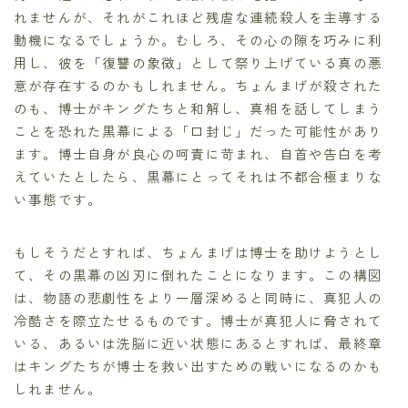
れませんが、それがこれほど残虐な連続殺人を主導する
動機になるでしょうか。むしろ、その心の隙を巧みに利
用し、彼を「復讐の象徴」として祭り上げている真の悪
意が存在するのかもしれません。ちょんまげが殺された
のも、博士がキングたちと和解し、真相を話してしまう
ことを恐れた黒幕による「口封じ」だった可能性があり
ます。博士自身が良心の呵責に苛まれ、自首や告白を考
えていたとしたら、黒幕にとってそれは不都合極まりな
い事態です。
もしそうだとすれば、ちょんまげは博士を助けようとし
て、その黒幕の凶刃に倒れたことになります。この構図
は、物語の悲劇性をより一層深めると同時に、真犯人の
冷酷さを際立たせるものです。博士が真犯人に脅されて
いる、あるいは洗脳に近い状態にあるとすれば、最終章
はキングたちが博士を救い出すための戦いになるのかも
しれません。