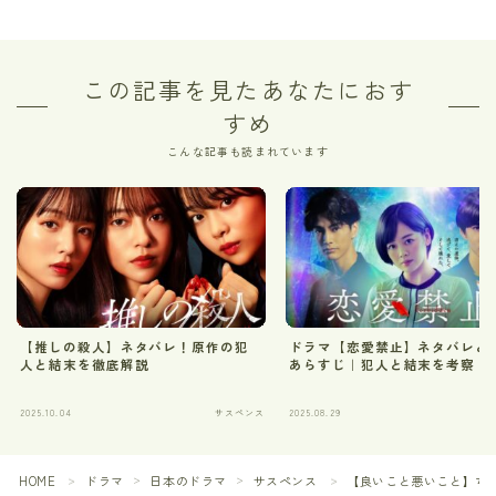
この記事を見たあなたにおす
すめ
こんな記事も読まれています
【推しの殺人】ネタバレ！原作の犯
ドラマ【恋愛禁止】ネタバレと
人と結末を徹底解説
あらすじ｜犯人と結末を考察
2025.10.04
サスペンス
2025.08.29
サ
HOME
ドラマ
日本のドラマ
サスペンス
【良いこと悪いこと】ち
＞
＞
＞
＞