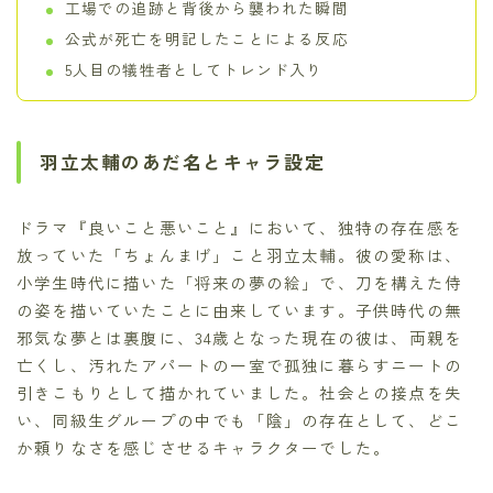
工場での追跡と背後から襲われた瞬間
公式が死亡を明記したことによる反応
5人目の犠牲者としてトレンド入り
羽立太輔のあだ名とキャラ設定
ドラマ『良いこと悪いこと』において、独特の存在感を
放っていた「ちょんまげ」こと羽立太輔。彼の愛称は、
小学生時代に描いた「将来の夢の絵」で、刀を構えた侍
の姿を描いていたことに由来しています。子供時代の無
邪気な夢とは裏腹に、34歳となった現在の彼は、両親を
亡くし、汚れたアパートの一室で孤独に暮らすニートの
引きこもりとして描かれていました。社会との接点を失
い、同級生グループの中でも「陰」の存在として、どこ
か頼りなさを感じさせるキャラクターでした。