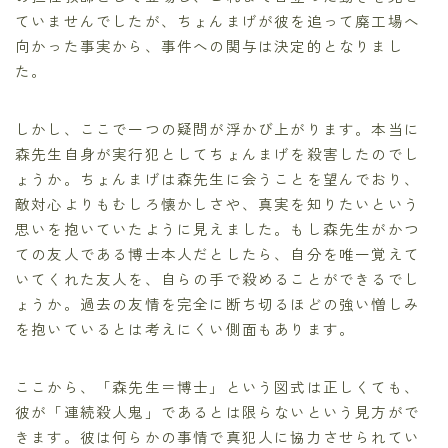
ていませんでしたが、ちょんまげが彼を追って廃工場へ
向かった事実から、事件への関与は決定的となりまし
た。
しかし、ここで一つの疑問が浮かび上がります。本当に
森先生自身が実行犯としてちょんまげを殺害したのでし
ょうか。ちょんまげは森先生に会うことを望んでおり、
敵対心よりもむしろ懐かしさや、真実を知りたいという
思いを抱いていたように見えました。もし森先生がかつ
ての友人である博士本人だとしたら、自分を唯一覚えて
いてくれた友人を、自らの手で殺めることができるでし
ょうか。過去の友情を完全に断ち切るほどの強い憎しみ
を抱いているとは考えにくい側面もあります。
ここから、「森先生＝博士」という図式は正しくても、
彼が「連続殺人鬼」であるとは限らないという見方がで
きます。彼は何らかの事情で真犯人に協力させられてい