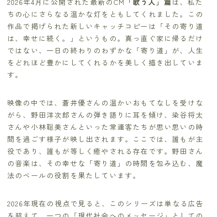
2026年4月に公開された最新のCM
「歌う人」篇
は、私た
ちの心にさらなる温かな灯をともしてくれました。この
作品で掲げられた新しいキャッチコピーは「その寄り道
は、幸せに続く。」というもの。真っ直ぐ家に帰るだけ
ではない、一日の終わりのわずかな「寄り道」が、人生
をどれほど豊かにしてくれるかを美しく描き出していま
す。
映像の中では、蒼井優さんの温かいおもてなしを受けな
がら、野田洋次郎さんの弾き語りに耳を傾け、染谷将太
さんや小林聡美さんといった常連客たちが思い思いの時
間を過ごす様子が映し出されます。ここでは、誰もが主
役であり、誰もが等しく癒やされる存在です。野田さん
の音楽は、その幸せな「寄り道」の時間を包み込む、魔
法のベールの役割を果たしています。
2026年現在の視点で見ると、このシリーズは単なる広告
を超えて、一つの「現代社会へのメッセージ」としての