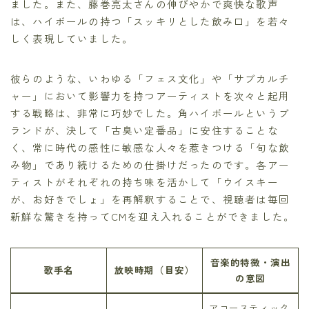
ました。また、藤巻亮太さんの伸びやかで爽快な歌声
は、ハイボールの持つ「スッキリとした飲み口」を若々
しく表現していました。
彼らのような、いわゆる「フェス文化」や「サブカルチ
ャー」において影響力を持つアーティストを次々と起用
する戦略は、非常に巧妙でした。角ハイボールというブ
ランドが、決して「古臭い定番品」に安住することな
く、常に時代の感性に敏感な人々を惹きつける「旬な飲
み物」であり続けるための仕掛けだったのです。各アー
ティストがそれぞれの持ち味を活かして「ウイスキー
が、お好きでしょ」を再解釈することで、視聴者は毎回
新鮮な驚きを持ってCMを迎え入れることができました。
音楽的特徴・演出
歌手名
放映時期（目安）
の意図
アコースティック