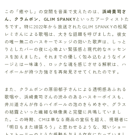
この「癒やし」の空間を音楽で支えたのは、
浜崎貴司さ
ん、クラムボン、GLIM SPANKY
といったアーティストた
ちです。特に2022年から放送されたGLIM SPANKYの松尾
レミさんによる歌唱は、大きな話題を呼びました。彼女
の唯一無二のハスキーでエッジの効いた歌声は、しっと
りとしたバーの夜に心地よい緊張感と現代的なエッセン
スを加えました。それまでの優しく包み込むようなイメ
ージとは一味違う、ロックな魂を感じさせる解釈は、ハ
イボールが持つ力強さを再発見させてくれたのです。
また、クラムボンの原田郁子さんによる透明感あふれる
歌唱や、浜崎貴司さんの渋みのあるハスキーボイスも、
井川遥さんが作るハイボールの泡のきらめきや、グラス
の結露といった繊細な映像美と完璧に共鳴していまし
た。この時期、CMは単なる商品の宣伝を超え、視聴者に
「明日もまた頑張ろう」と思わせるような、短いショー
トストーリーのような感動を与える存在になっていまし