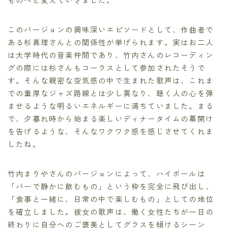
このバージョンの興味深いエピソードとして、作曲者で
ある杉真理さんとの関係性が挙げられます。実はお二人
は大学時代の音楽仲間であり、竹内さんのレコーディン
グの際には杉さんもコーラスとして参加されたそうで
す。そんな親密な空気感の中で生まれた歌声は、これま
での重厚なジャズ路線とは少し異なり、聴く人の心を弾
ませるような明るいエネルギーに満ちていました。まる
で、夕暮れ時から始まる楽しいディナータイムの幕開け
を告げるような、そんなワクワク感を感じさせてくれま
したね。
竹内まりやさんのバージョンによって、ハイボールは
「バーで静かに飲むもの」という枠を完全に飛び出し、
「食事と一緒に、日常の中で楽しむもの」としての地位
を確立しました。彼女の歌声は、働く女性たちが一日の
終わりに自分へのご褒美としてグラスを傾けるシーン