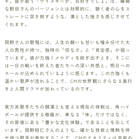
す。彼が歌う「ウイスキーが、お好きでしょ」は、繊細
な野田さんのバージョンとは対照的に、聴く者の心をス
トレートに突き刺すような、凛とした強さを感じさせて
くれます。
岡野さんの歌唱には、人生の酸いも甘いも噛み分けた大
人の男性が持つ、独特の「切なさ」と「肯定感」が宿っ
ています。彼が力強くメロディを紡ぎ出すとき、そこに
は一日の戦いを終えた者たちへの深い共感と、明日への
エールが込められているように感じます。この力強くも
温かい歌声が流れることで、CMの世界観にさらなる奥行
きと人間ドラマが加わっているのです。
実力派歌手たちの競演とも言える現在の体制は、角ハイ
ボールが提供する価値が、単なる「味」だけではなく、
その背後にある「豊かな文化体験」であることを示して
います。岡野昭仁さんのような、確かな技術と情熱を併
せ持つ歌手が参加することで、CMのクオリティは芸術の