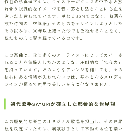
作曲の杉真理さんは、ウイスキーがグラスの中で氷と触
れ合う視覚的なイメージを音に落とし込むことに心血を
注いだと言われています。単なるBGMではなく、お酒を
飲む時間の「空気感」そのものをデザインしようとした
その試みは、30年以上経った今でも色褪せることなく、
私たちの心に響き続けているのです。
この楽曲は、後に多くのアーティストによってカバーさ
れることを前提としたかのような、圧倒的な「包容力」
を持っています。どのようなアレンジを施しても、その
核心にある情緒が失われないのは、基本となるメロディ
ラインが極めて強固で美しいからに他なりません。
初代歌手SAYURIが確立した都会的な世界観
この歴史的な楽曲のオリジナル歌唱を担当し、その世界
観を決定づけたのは、演歌歌手として不動の地位を築い