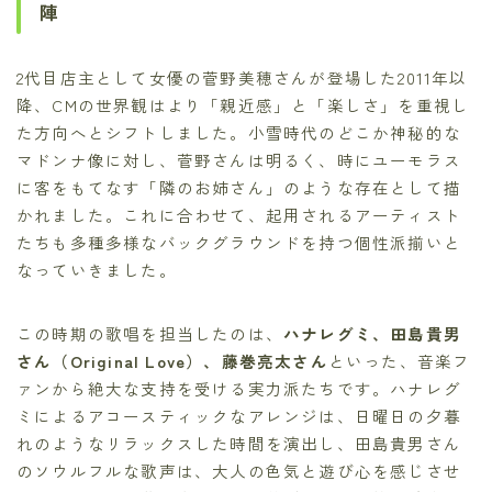
陣
2代目店主として女優の菅野美穂さんが登場した2011年以
降、CMの世界観はより「親近感」と「楽しさ」を重視し
た方向へとシフトしました。小雪時代のどこか神秘的な
マドンナ像に対し、菅野さんは明るく、時にユーモラス
に客をもてなす「隣のお姉さん」のような存在として描
かれました。これに合わせて、起用されるアーティスト
たちも多種多様なバックグラウンドを持つ個性派揃いと
なっていきました。
この時期の歌唱を担当したのは、
ハナレグミ、田島貴男
さん（Original Love）、藤巻亮太さん
といった、音楽フ
ァンから絶大な支持を受ける実力派たちです。ハナレグ
ミによるアコースティックなアレンジは、日曜日の夕暮
れのようなリラックスした時間を演出し、田島貴男さん
のソウルフルな歌声は、大人の色気と遊び心を感じさせ