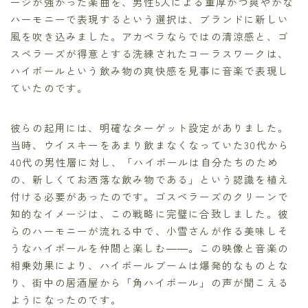
ージが強かった楽曲を、男性5人による重厚かつ爽やかな
ハーモニーで表現するという選択は、ブランドに新しい
風を吹き込みました。アカペラならではの清涼感と、ゴ
スペラーズが得意とする洗練されたコーラスワークは、
ハイボールという飲み物の爽快感を見事に音楽で表現し
ていたのです。
彼らの起用には、明確なターゲット設定がありました。
当時、ウイスキーをあまり飲まなくなっていた30代から
40代の男性層に対し、「ハイボールは自分たちのため
の、新しくてお洒落な飲み物である」という認識を植え
付ける必要があったのです。ゴスペラーズのクリーンで
知的なイメージは、この戦略に完璧に合致しました。彼
らのハーモニーが流れる中で、小雪さんが作る美味しそ
うなハイボールを仲間と楽しむ――。この映像と音楽の
相乗効果により、ハイボールブームは爆発的なものとな
り、街中の居酒屋から「角ハイボール」の声が聞こえる
ようになったのです。