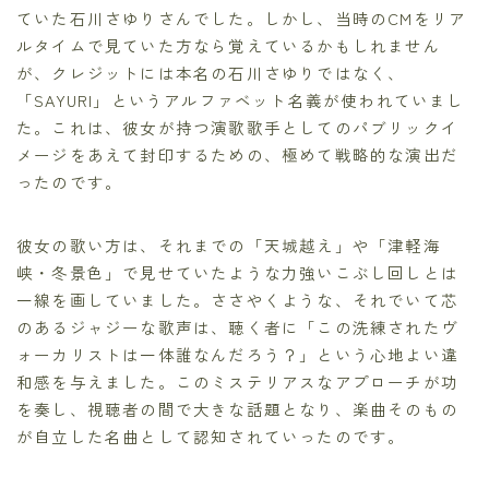
ていた石川さゆりさんでした。しかし、当時のCMをリア
ルタイムで見ていた方なら覚えているかもしれません
が、クレジットには本名の石川さゆりではなく、
「SAYURI」というアルファベット名義が使われていまし
た。これは、彼女が持つ演歌歌手としてのパブリックイ
メージをあえて封印するための、極めて戦略的な演出だ
ったのです。
彼女の歌い方は、それまでの「天城越え」や「津軽海
峡・冬景色」で見せていたような力強いこぶし回しとは
一線を画していました。ささやくような、それでいて芯
のあるジャジーな歌声は、聴く者に「この洗練されたヴ
ォーカリストは一体誰なんだろう？」という心地よい違
和感を与えました。このミステリアスなアプローチが功
を奏し、視聴者の間で大きな話題となり、楽曲そのもの
が自立した名曲として認知されていったのです。