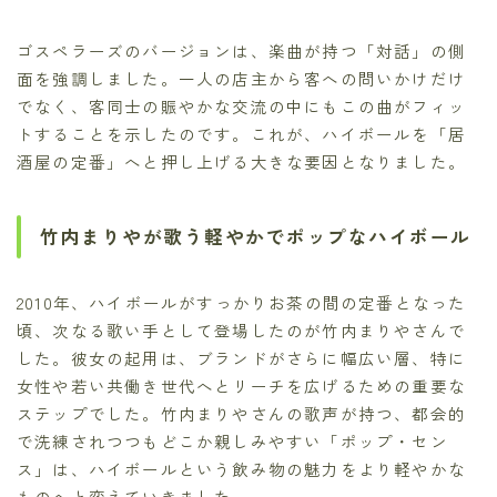
ゴスペラーズのバージョンは、楽曲が持つ「対話」の側
面を強調しました。一人の店主から客への問いかけだけ
でなく、客同士の賑やかな交流の中にもこの曲がフィッ
トすることを示したのです。これが、ハイボールを「居
酒屋の定番」へと押し上げる大きな要因となりました。
竹内まりやが歌う軽やかでポップなハイボール
2010年、ハイボールがすっかりお茶の間の定番となった
頃、次なる歌い手として登場したのが竹内まりやさんで
した。彼女の起用は、ブランドがさらに幅広い層、特に
女性や若い共働き世代へとリーチを広げるための重要な
ステップでした。竹内まりやさんの歌声が持つ、都会的
で洗練されつつもどこか親しみやすい「ポップ・セン
ス」は、ハイボールという飲み物の魅力をより軽やかな
ものへと変えていきました。