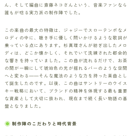
ん、そして編曲に斎藤ネコさんという、音楽ファンなら
誰もが唸る実力派の制作陣でした。
この楽曲の最大の特徴は、ジャジーでスローテンポなメ
ロディの中に、聴き手に優しく問いかけるような歌詞が
乗っている点にあります。杉真理さんが紡ぎ出したメロ
ディは、どこか懐かしく、それでいて洗練された都会的
な響きを持っていました。この曲が流れるだけで、お茶
の間が一瞬にして琥珀色の光が揺れるバーのような空間
へと変わる――そんな魔法のような力を持った楽曲とし
て誕生したのです。以後、この曲はサントリーのウイス
キー戦略において、ブランドの精神を体現する最も重要
な資産として大切に扱われ、現在まで続く長い物語の基
盤となりました。
制作陣のこだわりと時代背景