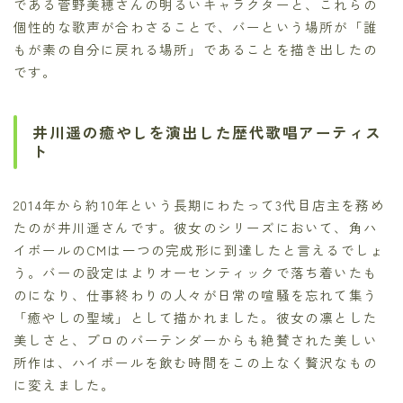
である菅野美穂さんの明るいキャラクターと、これらの
個性的な歌声が合わさることで、バーという場所が「誰
もが素の自分に戻れる場所」であることを描き出したの
です。
井川遥の癒やしを演出した歴代歌唱アーティス
ト
2014年から約10年という長期にわたって3代目店主を務め
たのが井川遥さんです。彼女のシリーズにおいて、角ハ
イボールのCMは一つの完成形に到達したと言えるでしょ
う。バーの設定はよりオーセンティックで落ち着いたも
のになり、仕事終わりの人々が日常の喧騒を忘れて集う
「癒やしの聖域」として描かれました。彼女の凛とした
美しさと、プロのバーテンダーからも絶賛された美しい
所作は、ハイボールを飲む時間をこの上なく贅沢なもの
に変えました。