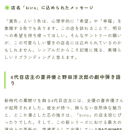
店名「kiiro」に込められたメッセージ
「黄色」という色は、心理学的に「希望」や「幸福」を
象徴する色でもあります。この店を訪れることで、明日
への希望を持ち帰ってほしい。そんなサントリーの願い
が、この可愛らしい響きの店名には込められているのか
もしれません。シンプルだからこそ記憶に残る、素晴ら
しいリブランディングと言えます。
4代目店主の蒼井優と野田洋次郎の劇中弾き語
り
新時代の幕開けを飾る4代目店主には、女優の蒼井優さん
が起用されました。彼女が持つ、飾らない自然体な魅力
と、どこか凛とした芯の強さは、「kiiro」の店主役にぴ
ったりでした。そして、この新シリーズにおける最大の
演出上の革新が、常連客として出演している
RADWIMPS