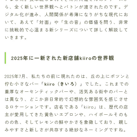
ら、全く新しい世界観へとバトンが渡されたのです。デ
ジタル化が進み、人間関係が希薄になりがちな現代にお
いて、あえて「対面」や「生の音」の価値を問う、非常
に挑戦的で心温まる新シリーズについて詳しく解説して
いきます。
2025年に一新された新店舗kiiroの世界観
2025年7月、私たちの前に現れたのは、丘の上にポツンと
佇む小さなバー
「kiiro（きいろ）」
でした。これまでの
重厚なオーセンティックバーや、活気ある街中のバーと
は異なり、どこか非日常的で幻想的な雰囲気を感じさせ
るロケーションです。店名である「kiiro」は、歴代の店
主が愛用してきた黄色いエプロンや、ハイボールそのも
のの色、そしてレモンの鮮やかさを象徴しており、親し
みやすさと新しさが共存する絶妙なネーミングですね。