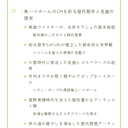
角ハイボールのCMを彩る歴代歌手と名曲の
歴史
楽曲ウイスキーが、お好きでしょの誕生秘話
制作陣のこだわりと時代背景
初代歌手SAYURIが確立した都会的な世界観
ジャンルを超えた表現の先駆け
小雪時代に復活した名曲とゴスペラーズの起
用
竹内まりやが歌う軽やかでポップなハイボー
ル
シティ・ポップの再評価とハイボール
菅野美穂時代を支えた個性豊かなアーティス
ト陣
多様な解釈がもたらすブランドの深み
井川遥の癒やしを演出した歴代歌唱アーティ