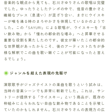
音楽的な観点から見ても、石川さゆりさんの歌唱は完璧
でした。ゆったりとしたテンポの中で、低音の豊かさと
繊細なブレス（息遣い）が混ざり合い、まさにウイスキ
ーが喉を通る時のまろやかさを体現しているかのようで
した。この「SAYURI」による歌唱が、ウイスキーを「古
い飲み物」から「憧れの都会的な嗜み」へと昇華させる
重要な役割を果たしたのです。彼女が築いたこの都会的
な世界観があったからこそ、後のアーティストたちが多
様な解釈でこの曲を歌い継ぐことが可能になったと言え
るでしょう。
ジャンルを超えた表現の先駆け
演歌歌手がジャズテイストの楽曲を歌うという試みは、
当時の音楽シーンでも非常に斬新でした。これは、サン
トリーが提供する「ウイスキー」という商品が、既存の
枠組みにとらわれない自由な飲み物であることを示唆し
ていたのかもしれません。石川さゆりさんの表現力の広