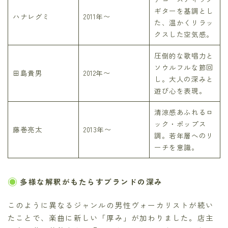
ギターを基調とし
ハナレグミ
2011年〜
た、温かくリラッ
クスした空気感。
圧倒的な歌唱力と
ソウルフルな節回
田島貴男
2012年〜
し。大人の深みと
遊び心を表現。
清涼感あふれるロ
ック・ポップス
藤巻亮太
2013年〜
調。若年層へのリ
ーチを意識。
多様な解釈がもたらすブランドの深み
このように異なるジャンルの男性ヴォーカリストが続い
たことで、楽曲に新しい「厚み」が加わりました。店主