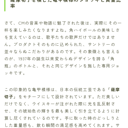
率
さて、CMの音楽や物語に魅了された後は、実際にその一
杯を楽しみたくなりますよね。角ハイボールの美味しさ
を支えているのは、歌手たちの歌声だけではありませ
ん。プロダクトそのものに込められた、サントリーの
並々ならぬこだわりがあるのです。その象徴とも言える
のが、1937年の誕生以来変わらぬデザインを誇る「角
瓶」のボトルと、それと同じデザインを施した専用ジョ
ッキです。
この印象的な亀甲模様は、日本の伝統工芸である
「薩摩
切子」
をモチーフにして設計されています。ただ美しい
だけでなく、ウイスキーが注がれた際に光を乱反射さ
せ、その琥珀色の輝きを最も美しく引き立てるように計
算し尽くされているのです。手に取った時のどっしりと
した重量感も、飲む瞬間の満足感を高めてくれます。サ