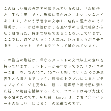
この新しい舞台設定で強調されているのは、「温度感」
と「手作り感」です。看板に書かれた「おいしい角ハイ
あります」という手書きの文字や、店内の温かみのある
照明は、ここが効率性ばかりを追い求める現代社会から
切り離された、特別な場所であることを示しています。
ここでは、時間がゆっくりと流れ、訪れる人々が自分自
身を「リセット」できる空間として描かれています。
この設定の刷新は、単なるタレントの交代以上の意味を
持っています。サントリーが長年培ってきた「ウイスキ
ー文化」を、次の10年、20年へと繋いでいくための決意
表明とも言えるでしょう。過去のトラブルによるネガテ
ィブなイメージを完全に一新し、清潔感と期待感に満ち
た新しい物語を構築することで、ブランドは再び力強く
歩み始めたのです。新店舗「kiiro」は、まさに角ハイボ
ールの新しい「はじまり」の象徴なのです。