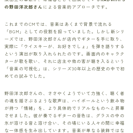
の野田洋次郎さん
による音楽的アプローチです。
これまでのCMでは、音楽はあくまで背景で流れる
「BGM」としての役割を担っていました。しかし新シリ
ーズでは、野田洋次郎さんが店内でギターを手に取り、
実際に「ウイスキーが、お好きでしょ」を弾き語りする
という演出が取り入れられたのです。画面内のキャラク
ターが歌を歌い、それに店主や他の客が聴き入るという
「音楽の可視化」は、シリーズ30年以上の歴史の中で初
めての試みでした。
野田洋次郎さんの、ささやくようでいて力強く、聴く者
の魂を揺さぶるような歌声は、ハイボールという飲み物
が持つ「情緒」を、より具体的でリアルなものへと昇華
させました。彼が奏でるギターの音色は、グラスの中の
氷が溶ける音と溶け合い、その場にいる人々の間に幸福
な一体感を生み出しています。音楽が単なる装飾ではな