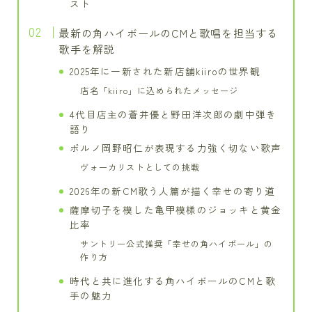
スト
最新の角ハイボールのCMと歌唱を担当する
歌手を解説
2025年に一新された新店舗kiiroの世界観
店名「kiiro」に込められたメッセージ
4代目店主の蒼井優と野田洋次郎の劇中弾き
語り
ポルノ岡野昭仁が表現する力強く切ない歌声
ヴォーカリストとしての挑戦
2026年の新CM歌う人篇が描く幸せの寄り道
薩摩切子を模した亀甲模様のジョッキと黄金
比率
サントリー公式推奨「幸せの角ハイボール」の
作り方
時代と共に進化する角ハイボールのCMと歌
手の魅力