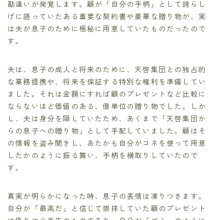
勘違いが発覚します。顧が「自分の手柄」として誇らし
げに語っていたある重要な契約書や豪華な贈り物が、実
は夫が息子のために極秘に用意していたものだったので
す。
夫は、息子の成人と将来のために、天啓集団との独占的
な業務提携や、将来を保証する特別な権利を準備してい
ました。それは金額にすれば顧のプレゼントなど比較に
ならないほど価値のある、億単位の贈り物でした。しか
し、夫は身分を隠していたため、あくまで「天啓集団か
らの息子への贈り物」として手配していました。顧はそ
の情報を盗み聞きし、あたかも自分がコネを使って用意
したかのように振る舞い、手柄を横取りしていたので
す。
真実が明らかになった時、息子の表情は凍りつきます。
自分が「最高だ」と信じて崇拝していた顧のプレゼント