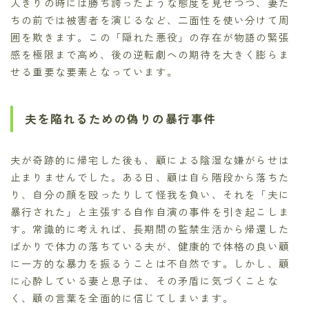
人きりの時には勝ち誇ったような態度を見せつつ、妻た
ちの前では被害者を演じるなど、二面性を使い分けて周
囲を欺きます。この「隠れた悪役」の存在が物語の緊張
感を極限まで高め、後の逆転劇への期待を大きく膨らま
せる重要な要素となっています。
夫を陥れるための偽りの暴行事件
夫が奇跡的に帰宅した後も、顧による陰湿な嫌がらせは
止まりませんでした。ある日、顧は自ら階段から落ちた
り、自分の顔を殴ったりして怪我を負い、それを「夫に
暴行された」と主張する自作自演の事件を引き起こしま
す。常識的に考えれば、長期間の監禁生活から帰還した
ばかりで体力の落ちている夫が、健康的で体格の良い顧
に一方的な暴力を振るうことは不自然です。しかし、顧
に心酔している妻と息子は、その矛盾に気づくことな
く、顧の言葉を全面的に信じてしまいます。