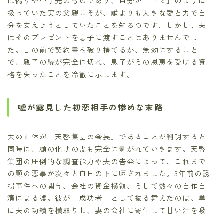
は偽りや小手先のものであり、自分が「ゴミ」のように
扱っていた実の父親こそが、誰よりも大きな愛と力で自
分を支えようとしていたことを知るのです。しかし、夫
はそのプレゼントを息子に渡すことはありませんでし
た。目の前で契約書を破り捨てるか、無効にすること
で、親子の縁が完全に切れ、息子がその恩恵を受ける資
格を失ったことを冷徹に示します。
嘘が露見した初恋相手の惨めな末路
夫の正体が「天啓集団の会長」であることが判明すると
同時に、顧の化けの皮も完全に剥がれていきます。天啓
集団の圧倒的な調査能力や夫の告発によって、これまで
の顧の悪事が次々と白日の下に晒されました。3年前の誘
拐事件への関与、会社の資金横領、そして数々の自作自
演による嘘。彼が「成功者」として振る舞えたのは、単
に夫の功績を横取りし、妻の会社に寄生して甘い汁を吸