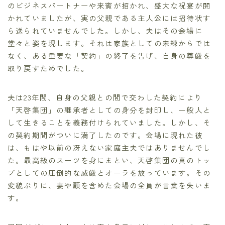
のビジネスパートナーや来賓が招かれ、盛大な祝宴が開
かれていましたが、実の父親である主人公には招待状す
ら送られていませんでした。しかし、夫はその会場に
堂々と姿を現します。それは家族としての未練からでは
なく、ある重要な「契約」の終了を告げ、自身の尊厳を
取り戻すためでした。
夫は23年間、自身の父親との間で交わした契約により
「天啓集団」の継承者としての身分を封印し、一般人と
して生きることを義務付けられていました。しかし、そ
の契約期間がついに満了したのです。会場に現れた彼
は、もはや以前の冴えない家庭主夫ではありませんでし
た。最高級のスーツを身にまとい、天啓集団の真のトッ
プとしての圧倒的な威厳とオーラを放っています。その
変貌ぶりに、妻や顧を含めた会場の全員が言葉を失いま
す。