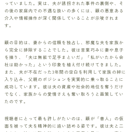
っていました。実は、夫が誘拐された事件の裏側や、そ
の後の家庭内での不遇な扱いの多くには、顧の悪意ある
介入や情報操作が深く関係していることが示唆されま
す。
顧の目的は、妻からの信頼を独占し、邪魔な夫を家族か
ら完全に排除することでした。彼は言葉巧みに妻や息子
を操り、「夫は無能で足手まといだ」「私がいたから会
社は助かった」という印象を植え付け続けてきました。
また、夫が不在だった3年間の空白を利用して家族の絆に
入り込み、父親のポジションを実質的に乗っ取ることに
成功しています。彼は夫の資産や社会的地位を奪うだけ
でなく、家族からの愛情さえも奪い取ろうと画策してい
たのです。
視聴者にとって最も許しがたいのは、顧が「善人」の仮
面を被って夫を精神的に追い詰める姿です。彼は夫と二