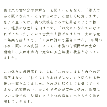
妻は夫の言い分や弁解を一切聞くこともなく、「恩人で
ある顧になんてことをするのか」と激しく叱責します。
息子に至っては、実の父親をまるで犯罪者のように扱
い、軽蔑の眼差しを向けます。「お父さんなんていなけ
ればよかった」という言葉さえ投げかけられ、夫が必死
に無実を訴えても、その声は誰にも届きません。3年間の
不在と顧による洗脳によって、家族の信頼関係は完全に
崩壊し、夫は家庭内で完全に孤立無援の状態となってい
ました。
この偽りの暴行事件は、夫に「この家にはもう自分の居
場所はない」「彼らはもう家族ではない」と悟らせる最
後の一撃となりました。どれだけ尽くしても信じてもら
えない絶望感の中、夫の中で何かが完全に切れ、物語は
ついに後半の「反撃」と「正体の露見」へと大きく動き
出していきます。