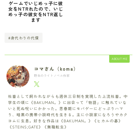
ゲームでいじめっ子に彼
女をNTRれたので、いじ
めっ子の彼女をNTR返し
ます
#身代わりの代償
ABOUT ME
コマさん（koma）
野生のライトノベル作家
社畜として飼われながらも週休三日制を実現した上流社畜。中
学生の頃に《BAKUMAN。》に出会って「物語」に触れていな
いと死ぬ呪いにかかった。思春期にモバゲーにどっぷりハマ
り、暗黒の携帯小説時代を生きる。主に小説家になろうやカク
ヨムに生息。好きな作品は《BAKUMAN。》《ヒカルの碁》
《STEINS;GATE》《無職転生》