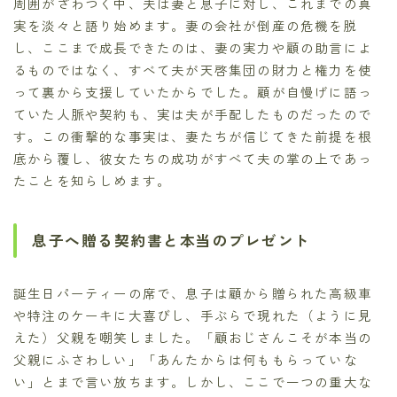
周囲がざわつく中、夫は妻と息子に対し、これまでの真
実を淡々と語り始めます。妻の会社が倒産の危機を脱
し、ここまで成長できたのは、妻の実力や顧の助言によ
るものではなく、すべて夫が天啓集団の財力と権力を使
って裏から支援していたからでした。顧が自慢げに語っ
ていた人脈や契約も、実は夫が手配したものだったので
す。この衝撃的な事実は、妻たちが信じてきた前提を根
底から覆し、彼女たちの成功がすべて夫の掌の上であっ
たことを知らしめます。
息子へ贈る契約書と本当のプレゼント
誕生日パーティーの席で、息子は顧から贈られた高級車
や特注のケーキに大喜びし、手ぶらで現れた（ように見
えた）父親を嘲笑しました。「顧おじさんこそが本当の
父親にふさわしい」「あんたからは何ももらっていな
い」とまで言い放ちます。しかし、ここで一つの重大な