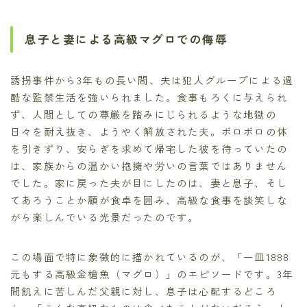
息子と妻による高級マグロでの侮辱
誘拐事件から3年もの長い間、夫は犯人グループによる過
酷な監禁生活を強いられました。食事もろくに与えられ
ず、人間としての尊厳を踏みにじられるような地獄の
日々を耐え抜き、ようやく解放された夫。ボロボロの体
を引きずり、安らぎを求めて帰宅した彼を待っていたの
は、家族からの温かい抱擁や労いの言葉ではありません
でした。家に戻った夫が目にしたのは、妻と息子、そし
てあろうことか顧が食卓を囲み、高級な食事を談笑しな
がら楽しんでいる光景だったのです。
この場面で特に象徴的に描かれているのが、「一皿1888
元もする高級金槍魚（マグロ）」のエピソードです。3年
間飢えに苦しんだ父親に対し、息子は心配するどころ