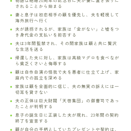
物語は結婚20周年の記念日に夫が妻に置き去りに
されることから始まる
妻と息子は初恋相手の顧を優先し、夫を軽視して
海外旅行へ行く
夫が誘拐されるが、家族は「金がない」と嘘をつ
き身代金の支払いを拒否する
夫は3年間監禁され、その間家族は顧と共に贅沢
な生活を送る
帰還した夫に対し、家族は高級マグロを食べなが
ら貧乏くさいと侮辱する
顧は自作自演の怪我で夫を悪者に仕立て上げ、家
庭内での孤立を深める
家族は顧を全面的に信じ、夫の無実の訴えには一
切耳を貸さない
夫の正体は巨大財閥「天啓集団」の御曹司であっ
たことが判明する
息子の誕生日に正装した夫が現れ、23年間の契約
終了を宣言する
顧が自分の手柄としていたプレゼントや契約は、