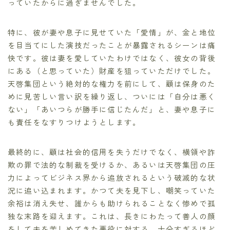
っていたからに過ぎませんでした。
特に、彼が妻や息子に見せていた「愛情」が、金と地位
を目当てにした演技だったことが暴露されるシーンは痛
快です。彼は妻を愛していたわけではなく、彼女の背後
にある（と思っていた）財産を狙っていただけでした。
天啓集団という絶対的な権力を前にして、顧は保身のた
めに見苦しい言い訳を繰り返し、ついには「自分は悪く
ない」「あいつらが勝手に信じたんだ」と、妻や息子に
も責任をなすりつけようとします。
最終的に、顧は社会的信用を失うだけでなく、横領や詐
欺の罪で法的な制裁を受けるか、あるいは天啓集団の圧
力によってビジネス界から追放されるという破滅的な状
況に追い込まれます。かつて夫を見下し、嘲笑っていた
余裕は消え失せ、誰からも助けられることなく惨めで孤
独な末路を迎えます。これは、長きにわたって善人の顔
をして夫を苦しめてきた悪役に対する、十分すぎるほど