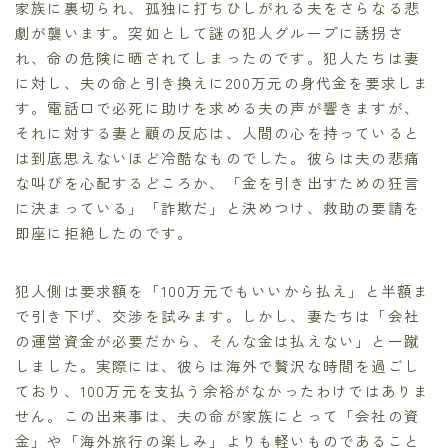
家族に裏切られ、孤独に打ちひしがれる夫をさらなる悲
劇が襲います。突如として謎の犯人グループに誘拐さ
れ、命の危険に晒されてしまったのです。犯人たちは妻
に対し、夫の命と引き換えに200万元の身代金を要求しま
す。電話口で必死に助けを求める夫の声が響きますが、
それに対する妻と顧の反応は、人間の心を持っていると
は到底思えないほど冷酷なものでした。彼らは夫の悲痛
な叫びを心配するどころか、「金を引き出すための狂言
に決まっている」「詐欺だ」と決めつけ、救助の要請を
即座に拒絶したのです。
犯人側は要求額を「100万元でもいいから払え」と半額ま
で引き下げ、交渉を試みます。しかし、妻たちは「会社
の運営資金が必要だから、そんな金は払えない」と一蹴
しました。実際には、彼らは海外で贅沢な時間を過ごし
ており、100万元を支払う余裕がなかったわけではありま
せん。この出来事は、夫の命が家族にとって「会社の資
金」や「海外旅行の楽しみ」よりも軽いものであること