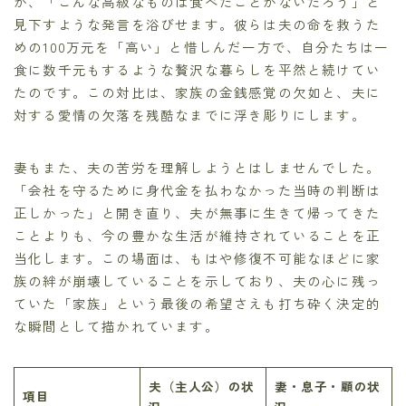
か、「こんな高級なものは食べたことがないだろう」と
見下すような発言を浴びせます。彼らは夫の命を救うた
めの100万元を「高い」と惜しんだ一方で、自分たちは一
食に数千元もするような贅沢な暮らしを平然と続けてい
たのです。この対比は、家族の金銭感覚の欠如と、夫に
対する愛情の欠落を残酷なまでに浮き彫りにします。
妻もまた、夫の苦労を理解しようとはしませんでした。
「会社を守るために身代金を払わなかった当時の判断は
正しかった」と開き直り、夫が無事に生きて帰ってきた
ことよりも、今の豊かな生活が維持されていることを正
当化します。この場面は、もはや修復不可能なほどに家
族の絆が崩壊していることを示しており、夫の心に残っ
ていた「家族」という最後の希望さえも打ち砕く決定的
な瞬間として描かれています。
夫（主人公）の状
妻・息子・顧の状
項目