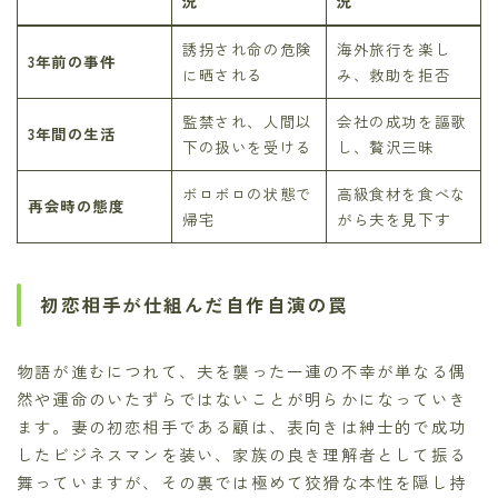
況
況
誘拐され命の危険
海外旅行を楽し
3年前の事件
に晒される
み、救助を拒否
監禁され、人間以
会社の成功を謳歌
3年間の生活
下の扱いを受ける
し、贅沢三昧
ボロボロの状態で
高級食材を食べな
再会時の態度
帰宅
がら夫を見下す
初恋相手が仕組んだ自作自演の罠
物語が進むにつれて、夫を襲った一連の不幸が単なる偶
然や運命のいたずらではないことが明らかになっていき
ます。妻の初恋相手である顧は、表向きは紳士的で成功
したビジネスマンを装い、家族の良き理解者として振る
舞っていますが、その裏では極めて狡猾な本性を隠し持