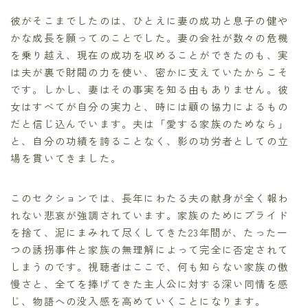
彼がそこまでしたのは、ひとえに妻の成功と息子の健や
かな成長を願ってのことでした。妻の会社が数々の危機
を乗り越え、現在の成功を収めることができたのも、実
は夫が裏で財閥の力を使い、密かに支えていたからこそ
です。しかし、妻はその事実を知る由もありません。彼
女はすべてが自分の実力と、時には顧の協力によるもの
だと信じ込んでいます。夫は「愛する家族のためなら」
と、自分の功績を誇ることなく、影の功労者としての立
場を貫いてきました。
このセクションでは、長年にわたる夫の献身が全く報わ
れない悲哀が強調されています。家族のためにプライド
を捨て、泥にまみれて尽くしてきた23年間が、たった一
つの誘拐事件と家族の無理解によって完全に否定されて
しまうのです。視聴者はここで、何も知らない家族の傲
慢さと、全てを捧げてきた主人公に対する深い同情を感
じ、物語への没入感を高めていくことになります。