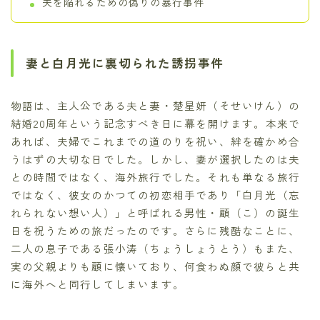
夫を陥れるための偽りの暴行事件
妻と白月光に裏切られた誘拐事件
物語は、主人公である夫と妻・楚星妍（そせいけん）の
結婚20周年という記念すべき日に幕を開けます。本来で
あれば、夫婦でこれまでの道のりを祝い、絆を確かめ合
うはずの大切な日でした。しかし、妻が選択したのは夫
との時間ではなく、海外旅行でした。それも単なる旅行
ではなく、彼女のかつての初恋相手であり「白月光（忘
れられない想い人）」と呼ばれる男性・顧（こ）の誕生
日を祝うための旅だったのです。さらに残酷なことに、
二人の息子である張小涛（ちょうしょうとう）もまた、
実の父親よりも顧に懐いており、何食わぬ顔で彼らと共
に海外へと同行してしまいます。