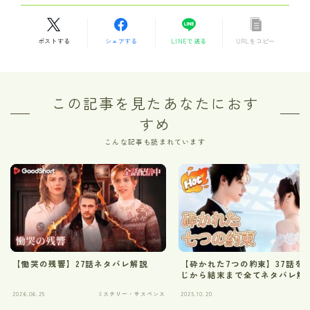
ポストする
シェアする
LINEで送る
URLをコピー
この記事を見たあなたにおす
すめ
こんな記事も読まれています
【慟哭の残響】27話ネタバレ解説
【砕かれた7つの約束】37話を
じから結末まで全てネタバレ解
2026.06.25
ミステリー・サスペンス
2025.10.20