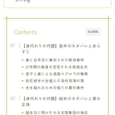
テーマ性
Contents
CLOSE
【身代わりの代償】前半のネタバレとあら
すじ
妻と白月光に裏切られた誘拐事件
23年間の献身を否定される家庭主夫
息子と妻による高級マグロでの侮辱
初恋相手が仕組んだ自作自演の罠
夫を陥れるための偽りの暴行事件
【身代わりの代償】結末のネタバレと真の
正体
誕生日に明かされる天啓集団の地位