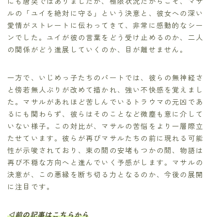
にも唐突ではありましたが、極限状況だからこそ、マサ
ルの「ユイを絶対に守る」という決意と、彼女への深い
愛情がストレートに伝わってきて、非常に感動的なシー
ンでした。ユイが彼の言葉をどう受け止めるのか、二人
の関係がどう進展していくのか、目が離せません。
一方で、いじめっ子たちのパートでは、彼らの無神経さ
と傍若無人ぶりが改めて描かれ、強い不快感を覚えまし
た。マサルがあれほど苦しんでいるトラウマの元凶であ
るにも関わらず、彼らはそのことなど微塵も意に介して
いない様子。この対比が、マサルの苦悩をより一層際立
たせています。彼らが再びマサルたちの前に現れる可能
性が示唆されており、束の間の安堵もつかの間、物語は
再び不穏な方向へと進んでいく予感がします。マサルの
決意が、この悪縁を断ち切る力となるのか、今後の展開
に注目です。
◁前の記事はこちらから