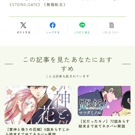
《STEINS;GATE》《無職転生》
ポストする
シェアする
LINEで送る
URLをコピー
この記事を見たあなたにおす
すめ
こんな記事も読まれています
【兄だったモノ】72話あらすじ
結末まで全てネタバレ解説
【軍神と偽りの花嫁】6話あらすじか
ら結末まで全てネタバレ解説