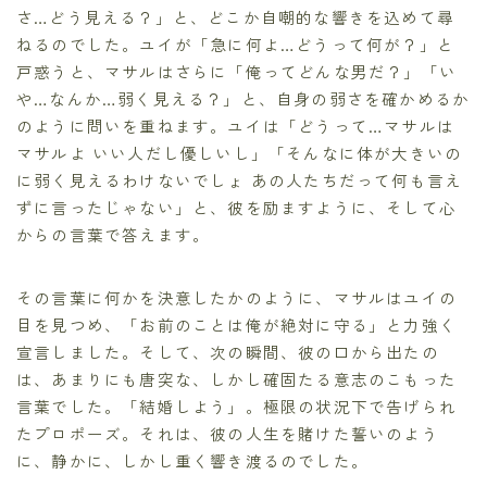
さ…どう見える？」と、どこか自嘲的な響きを込めて尋
ねるのでした。ユイが「急に何よ…どうって何が？」と
戸惑うと、マサルはさらに「俺ってどんな男だ？」「い
や…なんか…弱く見える？」と、自身の弱さを確かめるか
のように問いを重ねます。ユイは「どうって…マサルは
マサルよ いい人だし優しいし」「そんなに体が大きいの
に弱く見えるわけないでしょ あの人たちだって何も言え
ずに言ったじゃない」と、彼を励ますように、そして心
からの言葉で答えます。
その言葉に何かを決意したかのように、マサルはユイの
目を見つめ、「お前のことは俺が絶対に守る」と力強く
宣言しました。そして、次の瞬間、彼の口から出たの
は、あまりにも唐突な、しかし確固たる意志のこもった
言葉でした。「結婚しよう」。極限の状況下で告げられ
たプロポーズ。それは、彼の人生を賭けた誓いのよう
に、静かに、しかし重く響き渡るのでした。