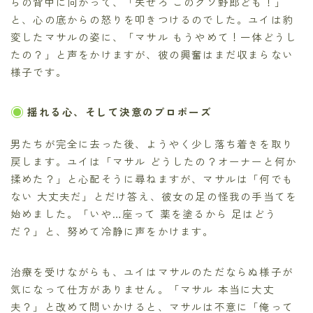
らの背中に向かって、「失せろ このクソ野郎ども！」
と、心の底からの怒りを叩きつけるのでした。ユイは豹
変したマサルの姿に、「マサル もうやめて！一体どうし
たの？」と声をかけますが、彼の興奮はまだ収まらない
様子です。
揺れる心、そして決意のプロポーズ
男たちが完全に去った後、ようやく少し落ち着きを取り
戻します。ユイは「マサル どうしたの？オーナーと何か
揉めた？」と心配そうに尋ねますが、マサルは「何でも
ない 大丈夫だ」とだけ答え、彼女の足の怪我の手当てを
始めました。「いや…座って 薬を塗るから 足はどう
だ？」と、努めて冷静に声をかけます。
治療を受けながらも、ユイはマサルのただならぬ様子が
気になって仕方がありません。「マサル 本当に大丈
夫？」と改めて問いかけると、マサルは不意に「俺って