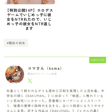
【特別公開34P】エロデス
ゲームでいじめっ子に彼
女をNTRれたので、いじ
めっ子の彼女をNTR返し
ます
#関係の終末
ABOUT ME
コマさん（koma）
野生のライトノベル作家
社畜として飼われながらも週休三日制を実現した上流社畜。中
学生の頃に《BAKUMAN。》に出会って「物語」に触れていな
いと死ぬ呪いにかかった。思春期にモバゲーにどっぷりハマ
り、暗黒の携帯小説時代を生きる。主に小説家になろうやカク
ヨムに生息。好きな作品は《BAKUMAN。》《ヒカルの碁》