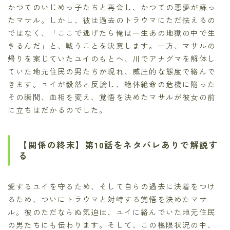
かつてのいじめっ子たちと再会し、かつての悪夢が蘇っ
たマサル。しかし、彼は過去のトラウマにただ怯えるの
ではなく、「ここで逃げたら俺は一生あの地獄の中で生
きるんだ」と、戦うことを決意します。一方、マサルの
帰りを案じていたユイのもとへ、川でアナグマを解体し
ていた地元住民の男たちが現れ、威圧的な態度で絡んで
きます。ユイが毅然と反論し、絶体絶命の危機に陥った
その瞬間、血相を変え、覚悟を決めたマサルが彼女の前
に立ちはだかるのでした。
【関係の終末】第10話をネタバレありで解説す
る
愛するユイを守るため、そして自らの過去に決着をつけ
るため、ついにトラウマと対峙する覚悟を決めたマサ
ル。彼のただならぬ気迫は、ユイに絡んでいた地元住民
の男たちにも伝わります。そして、この極限状況の中、