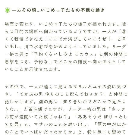
一方その頃…いじめっ子たちの不穏な動き
場面は変わり、いじめっ子たちの様子が描かれます。彼
らは目的の場所へ向かっているようですが、一人が「暑
くて我慢できねえ！ここで水浴びしていこうぜ！」と言
い出し、川で水浴びを始めようとしていました。リーダ
ー格の男は「予約ぐらいしろよ このカス」と別の仲間に
悪態をつき、予約なしでどこかの施設へ向かおうとして
いたことが示唆されます。
その中で、一人が遠くに見えるマサルとユイの姿に気づ
き、「てかあの男 俺らのこと睨んでねぇか？」と仲間に
話しかけます。別の男は「知り合いか？どこかで見たよ
うな…」と首を傾げますが、リーダー格の男は「さっき
お前が道聞いてた奴じゃね？」「ああそうだ ぽけっとし
てた男」と、マサルのことを思い出し、「頭の中がほか
のことでいっぱいだったからか」と、特に気にも留めて