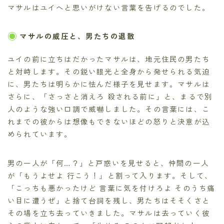
マサルはユイへと思いがけない言葉を告げるのでした。
マサルの威圧と、男たちの退散
ユイの前に立ちはだかったマサルは、地元住民の男たち
と対峙します。その鋭い眼光と全身から発せられる気迫
に、男たちは明らかに怯んだ様子を見せます。マサルは
さらに、「さっさと消えろ 殺される前に」と、まるで別
人のような強い口調で威嚇しました。その言葉には、こ
れまでの彼からは想像もできないほどの怒りと決意が込
められています。
男の一人が「何…？」と戸惑いを見せると、仲間の一人
が「もうよせよ 行こう！」と割って入ります。そして、
「こっちも悪かったけど 言葉に気を付けろよ そのうち痛
い目に遭うぜ」と捨て台詞を残し、男たちはそそくさと
その場を立ち去っていきました。マサルは去っていく彼