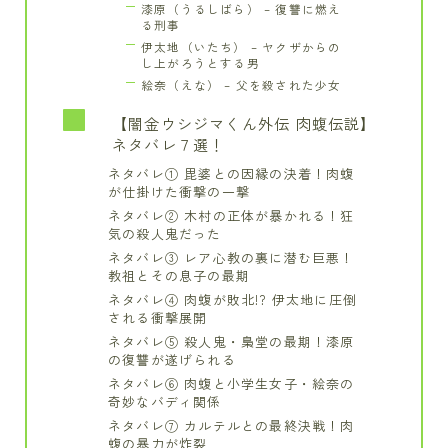
漆原（うるしばら） – 復讐に燃え
る刑事
伊太地（いたち） – ヤクザからの
し上がろうとする男
絵奈（えな） – 父を殺された少女
【闇金ウシジマくん外伝 肉蝮伝説】
ネタバレ７選！
ネタバレ① 毘婆との因縁の決着！肉蝮
が仕掛けた衝撃の一撃
ネタバレ② 木村の正体が暴かれる！狂
気の殺人鬼だった
ネタバレ③ レア心教の裏に潜む巨悪！
教祖とその息子の最期
ネタバレ④ 肉蝮が敗北!? 伊太地に圧倒
される衝撃展開
ネタバレ⑤ 殺人鬼・梟堂の最期！漆原
の復讐が遂げられる
ネタバレ⑥ 肉蝮と小学生女子・絵奈の
奇妙なバディ関係
ネタバレ⑦ カルテルとの最終決戦！肉
蝮の暴力が炸裂