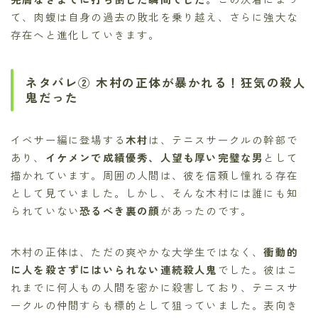
て、肉蝮は自身の過去の敗北を乗り越え、さらに強大な
存在へと進化していきます。
ネタバレ② 木村の正体が暴かれる！狂気の殺人
鬼だった
イベサー編に登場する
木村
は、テニスサークルの幹部で
あり、
イケメンで成績優秀、人望も厚い完璧な男
として
描かれています。周囲の人間は、彼を信頼し憧れる存在
として見ていました。しかし、そんな木村には誰にも知
られていない
恐るべき裏の顔
があったのです。
木村の正体は、ただの爽やかな大学生ではなく、
衝動的
に人を殺さずにはいられない連続殺人鬼
でした。彼はこ
れまでに何人もの人間を密かに殺害しており、テニスサ
ークルの仲間すらも標的として狙っていました。表向き