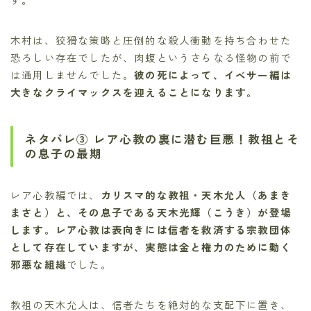
木村は、狡猾な策略と圧倒的な殺人衝動を持ち合わせた
恐ろしい存在でしたが、肉蝮というさらなる怪物の前で
は通用しませんでした。
彼の死によって、イベサー編は
大きなクライマックスを迎えることになります。
ネタバレ③ レア心教の裏に潜む巨悪！教祖とそ
の息子の最期
レア心教編では、
カリスマ的な教祖・天木允人（あまき
まさと）
と、その息子である
天木光輝（こうき）
が登場
します。レア心教は表向きには信者を救済する宗教団体
として存在していますが、実態は
金と権力のために動く
邪悪な組織
でした。
教祖の天木允人は、信者たちを絶対的な支配下に置き、