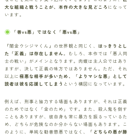
大な組織と戦うことが、本作の大きな見どころ
になって
います。
「善vs悪」ではなく「悪vs悪」
『闇金ウシジマくん』の世界観と同じく、
はっきりとし
た「正義」は存在しません
。むしろ、本作では「悪人同
士の戦い」がメインとなります。肉蝮は主人公ではあり
ますが、決して正義の味方ではありません。ただ、それ
以上に
極悪な相手が多いため、「よりマシな悪」として
読者は彼を応援してしまう
という構図になっています。
例えば、刑事と協力する場面もありますが、それは正義
のためではなく「金のため」です。また、殺人鬼を倒す
こともありますが、彼自身も常に暴力を振るっているた
め、どちらが危険なのか分からない場面もあります。こ
のように、単純な勧善懲悪ではなく、
「どちらの悪が勝