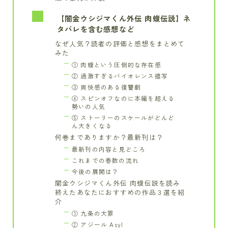
【闇金ウシジマくん外伝 肉蝮伝説】ネ
タバレを含む感想など
なぜ人気？読者の評価と感想をまとめて
みた
① 肉蝮という圧倒的な存在感
② 過激すぎるバイオレンス描写
③ 爽快感のある復讐劇
④ スピンオフなのに本編を超える
勢いの人気
⑤ ストーリーのスケールがどんど
ん大きくなる
何巻までありますか？最新刊は？
最新刊の内容と見どころ
これまでの巻数の流れ
今後の展開は？
闇金ウシジマくん外伝 肉蝮伝説を読み
終えたあなたにおすすめの作品３選を紹
介
① 九条の大罪
② アジール Asyl