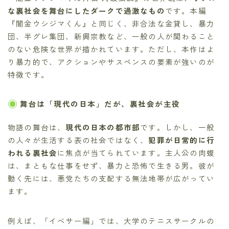
な裏社会を舞台にしたダークで過激なもの
です。本編
『闇金ウシジマくん』と同じく、非合法な金貸し、暴力
団、半グレ集団、新興宗教など、一般の人が関わること
のない危険な世界が描かれています。ただし、本作はよ
り暴力的で、アクションやサスペンスの要素が強いのが
特徴です。
舞台は「現代の日本」だが、裏社会が主役
物語の舞台は、
現代の日本の都市部
です。しかし、一般
の人々が生活する表の社会ではなく、
犯罪が日常的に行
われる裏社会
に焦点が当てられています。主人公の肉蝮
は、まともな仕事をせず、暴力と恐怖で生きる男。彼が
動く先には、悪党たちの支配する無法地帯が広がってい
ます。
例えば、「イベサー編」では、大学のテニスサークルの