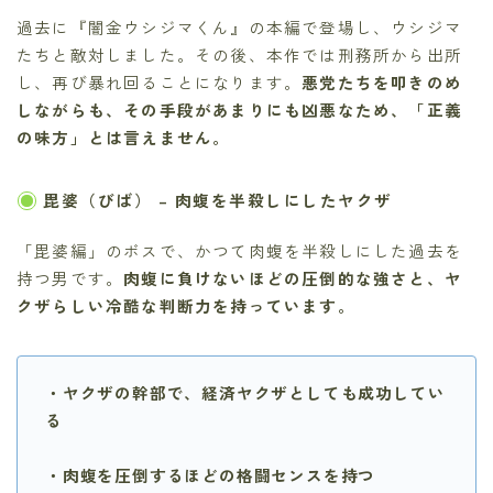
過去に『闇金ウシジマくん』の本編で登場し、ウシジマ
たちと敵対しました。その後、本作では刑務所から出所
し、再び暴れ回ることになります。
悪党たちを叩きのめ
しながらも、その手段があまりにも凶悪なため、「正義
の味方」とは言えません。
毘婆（びば）
– 肉蝮を半殺しにしたヤクザ
「毘婆編」のボスで、かつて肉蝮を半殺しにした過去を
持つ男です。
肉蝮に負けないほどの圧倒的な強さと、ヤ
クザらしい冷酷な判断力を持っています。
・ヤクザの幹部で、経済ヤクザとしても成功してい
る
・肉蝮を圧倒するほどの格闘センスを持つ