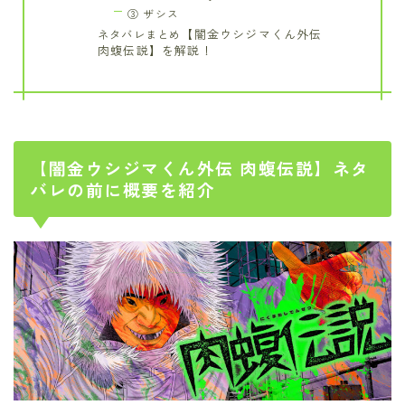
③ ザシス
【闇金ウシジマくん外伝
ネタバレまとめ
肉蝮伝説】を解説！
【闇金ウシジマくん外伝 肉蝮伝説】ネタ
バレの前に概要を紹介