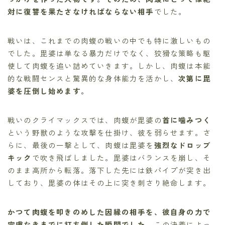
対に復讐を果たさなければならない相手
でした。
戦いは、これまでの肉蝮の戦いの中でも特に激しいもの
でした。毘婆は単なる暴力だけでなく、狡猾な策略も駆
使して肉蝮を追い詰めていきます。しかし、肉蝮は本能
的な戦闘センスと驚異的な身体能力を活かし、
次第に毘
婆を圧倒し始めます。
戦いのクライマックスでは、肉蝮が毘婆の
首に噛みつく
という野獣のような攻撃を仕掛け、彼を弱らせます。さ
らに、最後の一撃として、肉蝮は毘婆を
強烈なドロップ
キック
で吹き飛ばしました。毘婆はバランスを崩し、そ
のまま高所から転落。落下した先には鉄パイプが突き出
しており、毘婆の体はその上に突き刺さり絶命します。
かつて肉蝮を叩きのめした因縁の相手を、彼自身の力で
完膚なきまでに打ち倒した瞬間でした。
この決着によっ