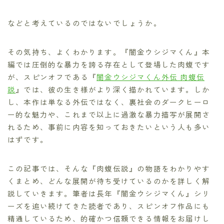
などと考えているのではないでしょうか。
その気持ち、よくわかります。『闇金ウシジマくん』本
編では圧倒的な暴力を誇る存在として登場した肉蝮です
が、スピンオフである『
闇金ウシジマくん外伝 肉蝮伝
説
』では、彼の生き様がより深く描かれています。しか
し、本作は単なる外伝ではなく、裏社会のダークヒーロ
ー的な魅力や、これまで以上に過激な暴力描写が展開さ
れるため、事前に内容を知っておきたいという人も多い
はずです。
この記事では、そんな『肉蝮伝説』の物語をわかりやす
くまとめ、どんな展開が待ち受けているのかを詳しく解
説していきます。筆者は長年『闇金ウシジマくん』シリ
ーズを追い続けてきた読者であり、スピンオフ作品にも
精通しているため、的確かつ信頼できる情報をお届けし