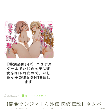
【特別公開34P】エロデス
ゲームでいじめっ子に彼
女をNTRれたので、いじ
めっ子の彼女をNTR返し
ます
2025.02.27
ヒューマンドラマ
【闇金ウシジマくん外伝 肉蝮伝説】ネタバ