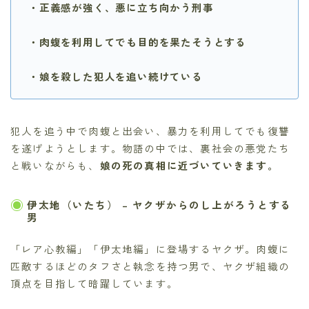
・正義感が強く、悪に立ち向かう刑事
・肉蝮を利用してでも目的を果たそうとする
・娘を殺した犯人を追い続けている
犯人を追う中で肉蝮と出会い、暴力を利用してでも復讐
を遂げようとします。物語の中では、裏社会の悪党たち
と戦いながらも、
娘の死の真相に近づいていきます。
伊太地（いたち）
– ヤクザからのし上がろうとする
男
「レア心教編」「伊太地編」に登場するヤクザ。肉蝮に
匹敵するほどのタフさと執念を持つ男で、ヤクザ組織の
頂点を目指して暗躍しています。