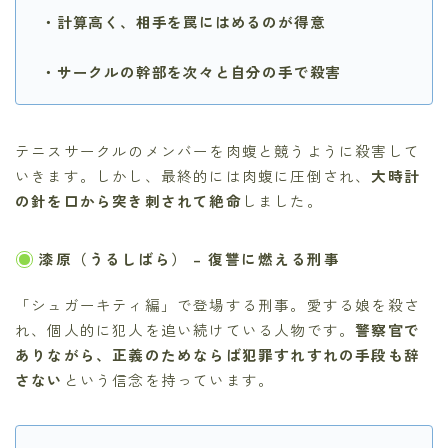
・計算高く、相手を罠にはめるのが得意
・サークルの幹部を次々と自分の手で殺害
テニスサークルのメンバーを肉蝮と競うように殺害して
いきます。しかし、最終的には肉蝮に圧倒され、
大時計
の針を口から突き刺されて絶命
しました。
漆原（うるしばら）
– 復讐に燃える刑事
「シュガーキティ編」で登場する刑事。愛する娘を殺さ
れ、個人的に犯人を追い続けている人物です。
警察官で
ありながら、正義のためならば犯罪すれすれの手段も辞
さない
という信念を持っています。