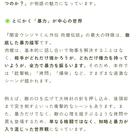
つのか？」
が物語の魅力になっています。
とにかく「暴力」が中心の世界
『闇金ウシジマくん外伝 肉蝮伝説』の最大の特徴は、
徹
底した暴力描写
です。
肉蝮は、基本的に話し合いで物事を解決することはな
く、
相手がどれだけ強かろうが、どれだけ権力を持って
いようが、全力で暴力を振るいます。
そのため、本作で
は「銃撃戦」「拷問」「爆発」など、さまざまな過激な
シーンが描かれます。
例えば、敵の口を広げて大時計の針を押し込み、後頭部
まで突き刺すといった衝撃的なシーンもあります。ま
た、暴力だけでなく、敵の心理を揺さぶるような拷問や
罠も登場するため、
単なる格闘ではなく、知略と暴力が
入り混じった世界観
になっています。