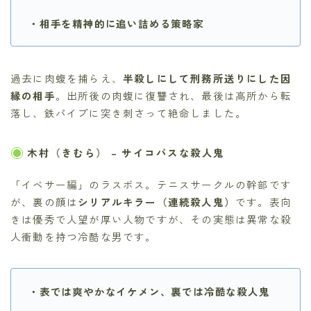
・相手を精神的に追い詰める策略家
過去に肉蝮を捕らえ、
半殺しにして刑務所送りにした因
縁の相手
。出所後の肉蝮に復讐され、最後は高所から転
落し、鉄パイプに突き刺さって絶命しました。
木村（きむら）
– サイコパスな殺人鬼
「イベサー編」のラスボス。テニスサークルの幹部です
が、裏の顔は
シリアルキラー（連続殺人鬼）
です。表向
きは優秀で人望が厚い人物ですが、その実態は異常な殺
人衝動を持つ冷酷な男です。
・表では爽やかなイケメン、裏では冷酷な殺人鬼