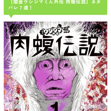
【闇金ウシジマくん外伝 肉蝮伝説】ネタ
バレ７選！