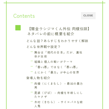
Contents
CLOSE
【闇金ウシジマくん外伝 肉蝮伝説】
ネタバレの前に概要を紹介
どんな話？あらすじをわかりやすく解説
どんな世界観や設定？
舞台は「現代の日本」だが、裏社
会が主役
組織と個人の戦いがテーマ
「善vs悪」ではなく「悪vs悪」
とにかく「暴力」が中心の世界
登場人物を紹介
肉蝮（にくまむし） – 最凶の暴力
男
毘婆（びば） – 肉蝮を半殺しにし
たヤクザ
木村（きむら） – サイコパスな殺
人鬼