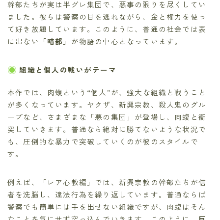
幹部たちが実は半グレ集団で、悪事の限りを尽くしてい
ました。彼らは警察の目を逃れながら、金と権力を使っ
て好き放題しています。このように、普通の社会では表
に出ない
「暗部」
が物語の中心となっています。
組織と個人の戦いがテーマ
本作では、肉蝮という“個人”が、強大な組織と戦うこと
が多くなっています。ヤクザ、新興宗教、殺人鬼のグル
ープなど、さまざまな「悪の集団」が登場し、肉蝮と衝
突していきます。普通なら絶対に勝てないような状況で
も、圧倒的な暴力で突破していくのが彼のスタイルで
す。
例えば、「レア心教編」では、新興宗教の幹部たちが信
者を洗脳し、違法行為を繰り返しています。普通ならば
警察でも簡単には手を出せない組織ですが、肉蝮はそん
なことを気にせず突っ込んでいきます。このように、
巨