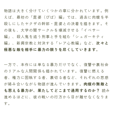
物語は大きく分けていくつかの章に分かれています。例
えば、最初の「毘婆（びば）編」では、過去に肉蝮を半
殺しにしたヤクザの幹部・毘婆との決着を描きます。そ
の後も、大学の闇サークルを壊滅させる「イベサー
編」、殺人鬼を追う刑事と手を組む「シュガーキティ
編」、新興宗教と対決する「レア心教編」など、
次々と
極悪な敵を相手に暴力の限りを尽くしていきます。
一方で、本作には単なる暴力だけでなく、復讐や裏社会
のリアルな人間関係も描かれています。復讐に燃える
者、権力に固執する者、裏切る者など、それぞれの思惑
が絡み合いながら物語が進んでいきます。
肉蝮の無敵と
も思える暴力が、果たしてどこまで通用するのか？
読み
進めるほどに、彼の戦いの行方から目が離せなくなりま
す。