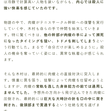
は冷静で計算高い人物を装いながらも、
内心では殺人に
強い快楽を感じていたのです。
物語の中で、肉蝮がテニスサークル幹部への復讐を実行
していく中、木村も自らの手で仲間を始末していきま
す。特に驚くべきは、
他の幹部が肉蝮の手によって瀕死
になったタイミングを狙い、トドメを刺してしまう
とい
う行動でした。まるで「自分だけが楽しめるように」殺
人の機会を奪っていく姿には、異常な執着心が感じられ
ます。
そんな木村は、最終的に肉蝮との直接対決に突入しま
す。慎重に罠を張り、狙撃によって肉蝮を仕留めようと
しますが、肉蝮の
常軌を逸した身体能力の前では通用し
ませんでした。
予想外の方向から飛び込んできた肉蝮に
圧倒され、最終的には
巨大な大時計の針を口の中に突き
刺され、後頭部まで貫通する
という壮絶な死を遂げま
す。