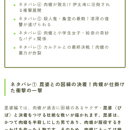
ネタバレ④ 肉蝮が敗北!? 伊太地に圧倒され
る衝撃展開
ネタバレ⑤ 殺人鬼・梟堂の最期！漆原の復
讐が遂げられる
ネタバレ⑥ 肉蝮と小学生女子・絵奈の奇妙
なバディ関係
ネタバレ⑦ カルテルとの最終決戦！肉蝮の
暴力が炸裂
ネタバレ① 毘婆との因縁の決着！肉蝮が仕掛け
た衝撃の一撃
毘婆編では、肉蝮が過去に因縁のあるヤクザ・
毘婆（び
ば）
と決着をつける壮絶な戦いが描かれます。毘婆は、
かつて肉蝮を半殺しにした男であり、肉蝮が服役するき
っかけを作った人物です。そのため、肉蝮にとっては
絶