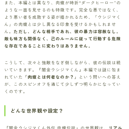
また、本編とは異なり、肉蝮が時折“ダークヒーロー”の
ような一面を見せるのも特徴です。完全な悪ではなく、
より悪い者を成敗する姿が描かれるため、「ウシジマく
ん」の肉蝮とは少し異なる印象を受けるかもしれませ
ん。
ただし、どんな相手であれ、彼の暴力は容赦なし。
敵も味方も関係なく、己のルールに従って行動する危険
な存在であることに変わりはありません。
こうして、次々と強敵をなぎ倒しながら、彼の伝説は続
いていきます。『闇金ウシジマくん』本編では謎に包ま
れていた
「肉蝮とは何者なのか？」
という問いへの答え
が、このスピンオフを通じて少しずつ明らかになってい
くのです。
どんな世界観や設定？
『闇金ウシジマくん外伝 肉蝮伝説』の世界観は、
リアル