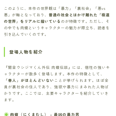
このように、本作の世界観は「暴力」「裏社会」「悪vs
悪」が軸となっており、
普通の社会とはかけ離れた「極道
の世界」をリアルに描いている
のが特徴です。ただし、そ
の中でも肉蝮というキャラクターの魅力が際立ち、読者を
引き込んでいくのです。
登場人物を紹介
『闇金ウシジマくん外伝 肉蝮伝説』には、個性の強いキ
ャラクターが数多く登場します。本作の特徴として、
「善人」がほとんどいない
ことが挙げられます。ほぼ全
員が裏社会の住人であり、強欲や暴力にまみれた人物ば
かりです。ここでは、主要キャラクターを紹介していき
ます。
肉蝮（にくまむし）
– 最凶の暴力男