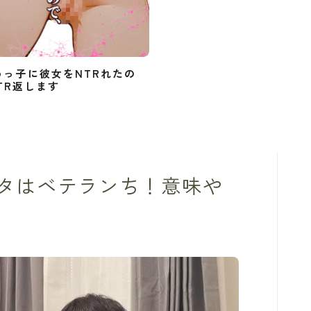
めっ子に彼女をNTRれたの
TR返します
タはベテランち！意味や