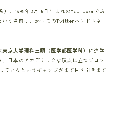
ら）
、1998年3月15日生まれのYouTuberであ
う名前は、かつてのTwitterハンドルネー
は
東京大学理科三類（医学部医学科）
に進学
う、日本のアカデミックな頂点に立つプロフ
活躍しているというギャップがまず目を引きます