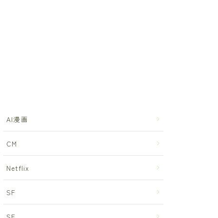
AI漫画
CM
Netflix
SF
SF