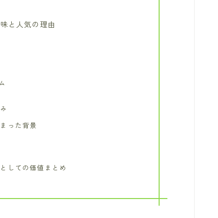
意味と人気の理由
釈
み
力
ム
強み
広まった背景
化
言としての価値まとめ