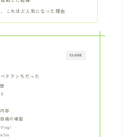
と、これほど人気になった理由
CLOSE
はベテランちだった
経歴
のり
動内容
S投稿の場面
Vlog）
kTok