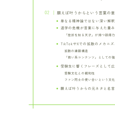
願えば叶うからという言葉の
単なる精神論ではない深い解
退学の危機が言葉に与えた重
「挫折を知る天才」が持つ説得
TikTokやXでの拡散のメカニズ
拡散の連鎖構造
「救い系コンテンツ」としての
受験生に響くフレーズとして
受験文化との親和性
ファン同士の使い合いという文
願えば叶うからの元ネタと名