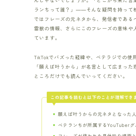
んじゃないでしょうか。「どこから来た言
ランちって誰？」――そんな疑問を持って
ではフレーズの元ネタから、発信者である
雷獣の情報、さらにこのフレーズの意味や
ています。
TikTokでバズった経緯や、ベテラジでの
「願えば叶うから」が名言として広まった
ところだけでも読んでいってください。
この記事を読むと以下のことが理解でき
願えば叶うからの元ネタとなった
ベテランちが所属するYouTube
フレーズが使われた具体的な場面