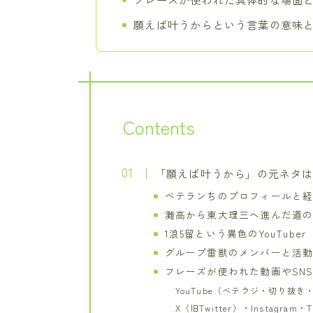
願えば叶うからという言葉の意味
Contents
「願えば叶うから」の元ネタ
ベテランちのプロフィールと
灘高から東大理三へ進んだ道
1浪5留という異色のYouTuber
グループ雷獣のメンバーと活
フレーズが使われた動画やSN
YouTube（ベテラジ・切り抜き・
X（旧Twitter）・Instagram・Ti