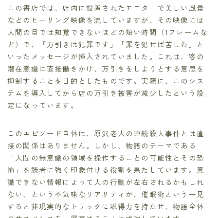
この書店では、店内に設置されたモニターで美しい風景
などのヒーリング映像を流していますが、その映像には
人間の目では知覚できないほどの短い時間（1フレームな
ど）で、「万引きは犯罪です」「罪を犯せば苦しむ」と
いったメッセージが挿入されていました。これは、客の
潜在意識に直接働きかけ、万引きをしようとする意思を
抑制することを目的としたものです。実際に、このシス
テムを導入してから店の万引き被害が減少したという設
定になっています。
このエピソード自体は、原沢老人の連続殺人事件とは直
接の関係はありません。しかし、物語のテーマである
「人間の無意識の領域を操作することの可能性とその恐
怖」を読者に強く印象付ける役割を果たしています。意
識できない情報によって人の行動が左右されるかもしれ
ない、という不気味なリアリティが、催眠術という一見
すると非現実的なトリックに説得力を持たせ、物語全体