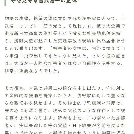
守を見守る吉武浩一の正体
物語の序盤、絶望の淵に立たされた浅野家にとって、吉
武浩一はまさに一筋の光として現れます。彼は大企業で
ある新日本商事の副社長という確かな社会的地位を持
ち、浅野大造が起こした交通事故の現場に偶然居合わせ
たと名乗り出ます。「被害者の女性は、何かに怯えて自
ら車道に飛び出してきたように見えた」という彼の証言
は、大造が一方的な加害者ではない可能性を示唆する、
非常に重要なものでした。
その後も、吉武は弁護士の紹介を申し出たり、守に対し
て金銭的な援助を提案したりと、浅野家に対して並々な
らぬ親切心を見せます。その紳士的で思慮深い態度は、
守の心にも深く響き、次第に父親のような存在として彼
を慕うようになります。読者もまた、この謎めいた庇護
者が、実は失踪した守の父親・日下敏夫が名前を変えた
姿なのではないか、と期待を抱かせるように物語は巧み