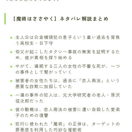
【魔術はささやく】ネタバレ解説まとめ
主人公は公金横領犯の息子という重い過去を背負
う高校生・日下守
伯父が起こしたタクシー事故の無実を証明するた
め、彼が真相を探り始める
やがて、連続する三人の女性の不審な死が、一つ
の事件として繋がっていく
被害者の女性たちは、過去に「恋人商法」という
悪質な詐欺に加担していた
一連の事件の犯人は、元大学研究者の老人・原沢
信次郎だった
彼の動機は、恋人商法の被害に遭い自殺した愛弟
子のための復讐
犯行に使われた「魔術」の正体は、ターゲットの
罪悪感を利用した巧妙な催眠術