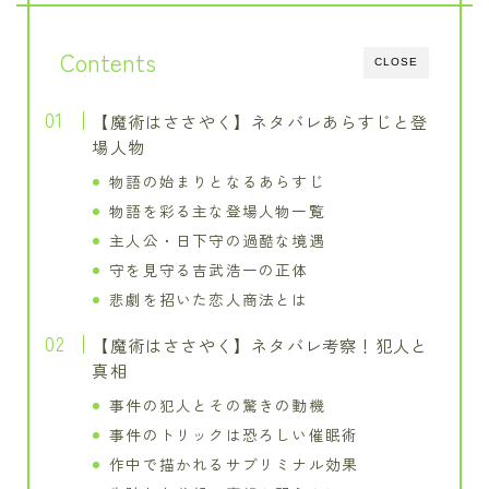
Contents
CLOSE
【魔術はささやく】ネタバレあらすじと登
場人物
物語の始まりとなるあらすじ
物語を彩る主な登場人物一覧
主人公・日下守の過酷な境遇
守を見守る吉武浩一の正体
悲劇を招いた恋人商法とは
【魔術はささやく】ネタバレ考察！犯人と
真相
事件の犯人とその驚きの動機
事件のトリックは恐ろしい催眠術
作中で描かれるサブリミナル効果