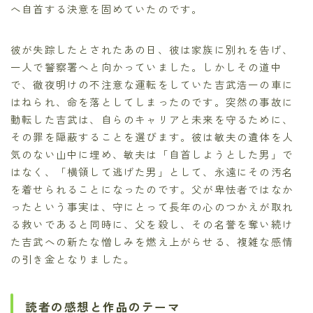
へ自首する決意を固めていたのです。
彼が失踪したとされたあの日、彼は家族に別れを告げ、
一人で警察署へと向かっていました。しかしその道中
で、徹夜明けの不注意な運転をしていた吉武浩一の車に
はねられ、命を落としてしまったのです。突然の事故に
動転した吉武は、自らのキャリアと未来を守るために、
その罪を隠蔽することを選びます。彼は敏夫の遺体を人
気のない山中に埋め、敏夫は「自首しようとした男」で
はなく、「横領して逃げた男」として、永遠にその汚名
を着せられることになったのです。父が卑怯者ではなか
ったという事実は、守にとって長年の心のつかえが取れ
る救いであると同時に、父を殺し、その名誉を奪い続け
た吉武への新たな憎しみを燃え上がらせる、複雑な感情
の引き金となりました。
読者の感想と作品のテーマ