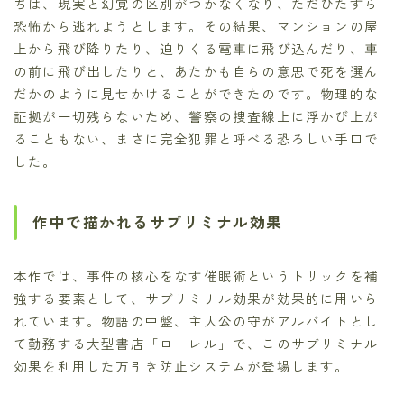
ちは、現実と幻覚の区別がつかなくなり、ただひたすら
恐怖から逃れようとします。その結果、マンションの屋
上から飛び降りたり、迫りくる電車に飛び込んだり、車
の前に飛び出したりと、あたかも自らの意思で死を選ん
だかのように見せかけることができたのです。物理的な
証拠が一切残らないため、警察の捜査線上に浮かび上が
ることもない、まさに完全犯罪と呼べる恐ろしい手口で
した。
作中で描かれるサブリミナル効果
本作では、事件の核心をなす催眠術というトリックを補
強する要素として、サブリミナル効果が効果的に用いら
れています。物語の中盤、主人公の守がアルバイトとし
て勤務する大型書店「ローレル」で、このサブリミナル
効果を利用した万引き防止システムが登場します。