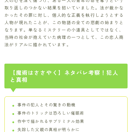
人の心を深く傷つけ、ある一人の青年の命を奪うという
取り返しのつかない結果を招いていました。法が裁かな
かったその罪に対し、個人的な正義を執行しようとする
人物が現れたことが、この物語の全ての悲劇の始まりと
なります。単なるミステリーの小道具としてではなく、
当時の社会が抱えていた病理の一つとして、この恋人商
法がリアルに描かれています。
【魔術はささやく】ネタバレ考察！犯人
と真相
事件の犯人とその驚きの動機
事件のトリックは恐ろしい催眠術
作中で描かれるサブリミナル効果
失踪した父親の真相が明らかに