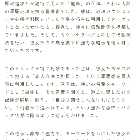
原沢信次郎が犯行に用いた「魔術」の正体、それは人間
の深層心理を操る催眠術でした。彼は、心理カウンセラ
ーや心療内科医といった立場を巧みに利用してターゲッ
トとなった女性たちに接近し、徐々に信頼関係を構築し
ていきました。そして、カウンセリングと称して催眠療
法を行い、彼女たちの無意識下に強力な暗示を植え付け
ていったのです。
このトリックが特に巧妙であった点は、彼女たちが共通
して抱える「恋人商法に加担した」という罪悪感を最大
限に利用したことです。原沢は、特定の言葉をキーワー
ドとして設定し、その言葉を聞くと、過去に犯した罪の
記憶が鮮明に蘇り、「自分は罰せられなければならな
い」「何者かに追われている」という強烈な恐怖とパニ
ック状態に陥るように暗示をかけました。
この暗示は非常に強力で、キーワードを耳にした彼女た