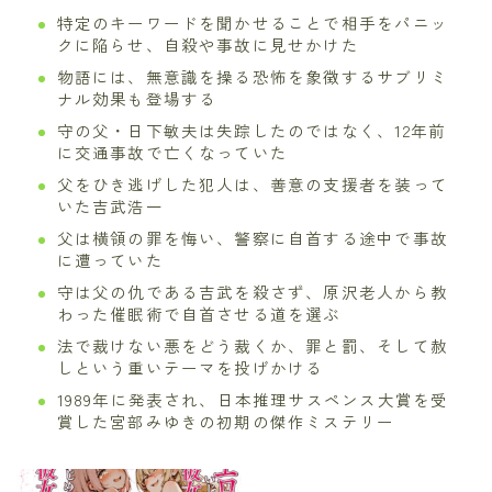
特定のキーワードを聞かせることで相手をパニッ
クに陥らせ、自殺や事故に見せかけた
物語には、無意識を操る恐怖を象徴するサブリミ
ナル効果も登場する
守の父・日下敏夫は失踪したのではなく、12年前
に交通事故で亡くなっていた
父をひき逃げした犯人は、善意の支援者を装って
いた吉武浩一
父は横領の罪を悔い、警察に自首する途中で事故
に遭っていた
守は父の仇である吉武を殺さず、原沢老人から教
わった催眠術で自首させる道を選ぶ
法で裁けない悪をどう裁くか、罪と罰、そして赦
しという重いテーマを投げかける
1989年に発表され、日本推理サスペンス大賞を受
賞した宮部みゆきの初期の傑作ミステリー