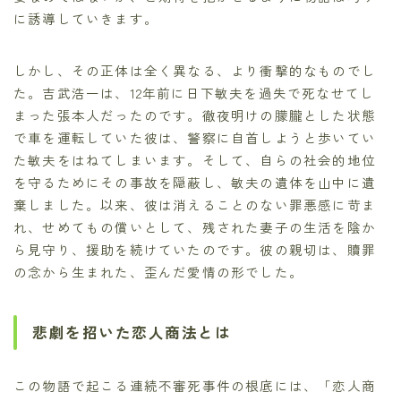
に誘導していきます。
しかし、その正体は全く異なる、より衝撃的なものでし
た。吉武浩一は、12年前に日下敏夫を過失で死なせてし
まった張本人だったのです。徹夜明けの朦朧とした状態
で車を運転していた彼は、警察に自首しようと歩いてい
た敏夫をはねてしまいます。そして、自らの社会的地位
を守るためにその事故を隠蔽し、敏夫の遺体を山中に遺
棄しました。以来、彼は消えることのない罪悪感に苛ま
れ、せめてもの償いとして、残された妻子の生活を陰か
ら見守り、援助を続けていたのです。彼の親切は、贖罪
の念から生まれた、歪んだ愛情の形でした。
悲劇を招いた恋人商法とは
この物語で起こる連続不審死事件の根底には、「恋人商