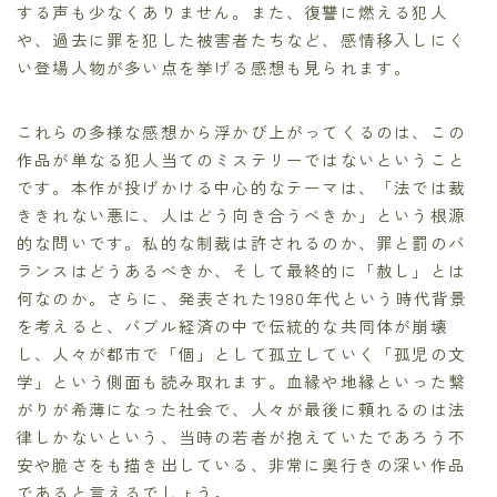
する声も少なくありません。また、復讐に燃える犯人
や、過去に罪を犯した被害者たちなど、感情移入しにく
い登場人物が多い点を挙げる感想も見られます。
これらの多様な感想から浮かび上がってくるのは、この
作品が単なる犯人当てのミステリーではないということ
です。本作が投げかける中心的なテーマは、「法では裁
ききれない悪に、人はどう向き合うべきか」という根源
的な問いです。私的な制裁は許されるのか、罪と罰のバ
ランスはどうあるべきか、そして最終的に「赦し」とは
何なのか。さらに、発表された1980年代という時代背景
を考えると、バブル経済の中で伝統的な共同体が崩壊
し、人々が都市で「個」として孤立していく「孤児の文
学」という側面も読み取れます。血縁や地縁といった繋
がりが希薄になった社会で、人々が最後に頼れるのは法
律しかないという、当時の若者が抱えていたであろう不
安や脆さをも描き出している、非常に奥行きの深い作品
であると言えるでしょう。