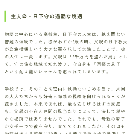
主人公・日下守の過酷な境遇
物語の中心にいる高校生、日下守の人生は、絶え間ない
苦難の連続でした。彼がわずか5歳の時、父親の日下敏夫
が公金横領という大きな罪を犯して失踪したことで、彼
の人生は一変します。父親は「5千万円を盗んだ男」とし
て、守の住む地域で知れ渡り、守自身も「泥棒の息子」
という耐え難いレッテルを貼られてしまいます。
学校では、そのことを理由に執拗ないじめを受け、周囲
の大人たちからも好奇と侮蔑の視線を向けられる日々が
続きました。本来であれば、最も安らげるはずの家庭
も、父親の不在と世間の風当たりによって、決して穏や
かな場所ではありませんでした。それでも、母親の啓子
が女手一つで彼を守り、育ててくれましたが、その母も
物語が始まる前年に38歳という若さで脳血栓で急逝して