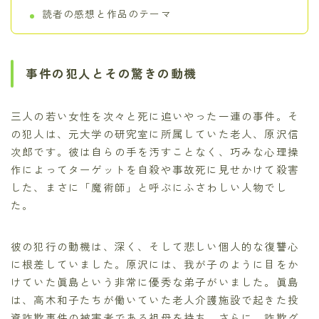
読者の感想と作品のテーマ
事件の犯人とその驚きの動機
三人の若い女性を次々と死に追いやった一連の事件。そ
の犯人は、元大学の研究室に所属していた老人、原沢信
次郎です。彼は自らの手を汚すことなく、巧みな心理操
作によってターゲットを自殺や事故死に見せかけて殺害
した、まさに「魔術師」と呼ぶにふさわしい人物でし
た。
彼の犯行の動機は、深く、そして悲しい個人的な復讐心
に根差していました。原沢には、我が子のように目をか
けていた眞島という非常に優秀な弟子がいました。眞島
は、高木和子たちが働いていた老人介護施設で起きた投
資詐欺事件の被害者である祖母を持ち、さらに、詐欺グ