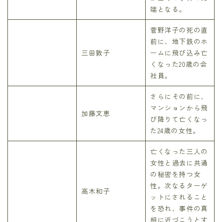
端となる。
菅野洋子の死の直
前に、地下鉄のホ
三田敦子
ームに飛び込み亡
くなった20歳の会
社員。
さらにその前に、
マンションから飛
加藤文恵
び降りて亡くなっ
た24歳の女性。
亡くなった三人の
女性と過去に共通
の秘密を持つ女
性。次なるターゲ
高木和子
ットにされること
を恐れ、事件の真
相に近づこうとす