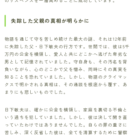
のサスペンスを一層高めることに成功しています。
失踪した父親の真相が明らかに
物語を通じて守を苦しめ続けた最大の謎、それは12年前
に失踪した父・日下敏夫の行方です。世間では、彼は5千
万円の公金を横領し、愛人と共にどこかへ逃げた卑劣な
男として記憶されていました。守自身も、その汚名を背
負いながら、心のどこかで父を憎み、同時にその真実を
知ることを恐れていました。しかし、物語のクライマッ
クスで明かされる真相は、その通説を根底から覆す、あ
まりにも悲しいものでした。
日下敏夫は、確かに公金を横領し、家庭を裏切る不倫と
いう過ちを犯していました。しかし、彼は決して開き直
っていたわけではありませんでした。自らの罪の重さに
苦しみ、深く反省した彼は、全てを清算するために警察