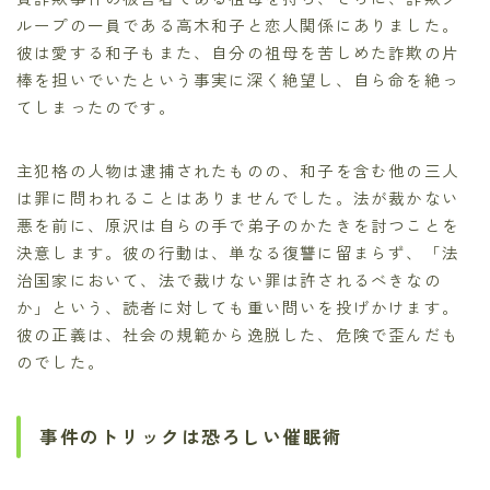
ループの一員である高木和子と恋人関係にありました。
彼は愛する和子もまた、自分の祖母を苦しめた詐欺の片
棒を担いでいたという事実に深く絶望し、自ら命を絶っ
てしまったのです。
主犯格の人物は逮捕されたものの、和子を含む他の三人
は罪に問われることはありませんでした。法が裁かない
悪を前に、原沢は自らの手で弟子のかたきを討つことを
決意します。彼の行動は、単なる復讐に留まらず、「法
治国家において、法で裁けない罪は許されるべきなの
か」という、読者に対しても重い問いを投げかけます。
彼の正義は、社会の規範から逸脱した、危険で歪んだも
のでした。
事件のトリックは恐ろしい催眠術