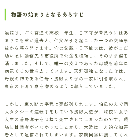
物語の始まりとなるあらすじ
物語は、ごく普通の高校一年生、日下守が背負うにはあ
まりにも重い過去と、伯父が引き起こした一つの交通事
故から幕を開けます。守の父親・日下敏夫は、彼がまだ
幼い頃に勤務先の市役所で公金を横領し、そのまま姿を
消しました。そして、唯一の支えであった母親も前年に
病気でこの世を去っています。天涯孤独となった守は、
母親の姉である伯母・浅野より子の一家に引き取られ、
東京の下町で息を潜めるように暮らしていました。
しかし、束の間の平穏は突然破られます。伯母の夫で個
人タクシーの運転手をしている浅野大造が、深夜に女子
大生の菅野洋子をはねて死亡させてしまったのです。現
場に目撃者がいなかったことから、大造は一方的な加害
者として逮捕されてしまいます。家族同然に接してくれ