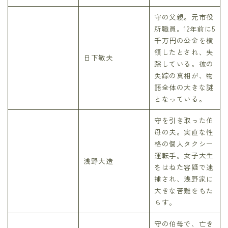
守の父親。元市役
所職員。12年前に5
千万円の公金を横
領したとされ、失
日下敏夫
踪している。彼の
失踪の真相が、物
語全体の大きな謎
となっている。
守を引き取った伯
母の夫。実直な性
格の個人タクシー
運転手。女子大生
浅野大造
をはねた容疑で逮
捕され、浅野家に
大きな苦難をもた
らす。
守の伯母で、亡き