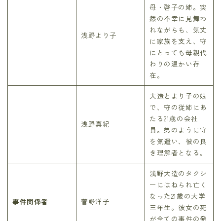
母・啓子の姉。突
然の不幸に見舞わ
れながらも、気丈
浅野より子
に家族を支え、守
にとっても母親代
わりの温かい存
在。
大造とより子の娘
で、守の従姉にあ
たる21歳の会社
浅野真紀
員。弟のように守
を気遣い、彼の良
き理解者となる。
浅野大造のタクシ
ーにはねられ亡く
なった21歳の大学
事件関係者
菅野洋子
三年生。彼女の死
が全ての事件の発