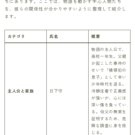
ちにあります。ここでは、物語を動かす中心人物たち
を、彼らの関係性が分かりやすいように整理して紹介し
ます。
カテゴリ
氏名
概要
物語の主人公で、
高校一年生。父親
が起こした事件の
せいで「横領犯の
息子」として辛い
少年時代を送る。
主人公と家族
日下守
冷静沈着で正義感
が強いが、心には
深い傷を負ってい
る。伯父の無実を
証明するため、危
険な調査に身を投
じる。