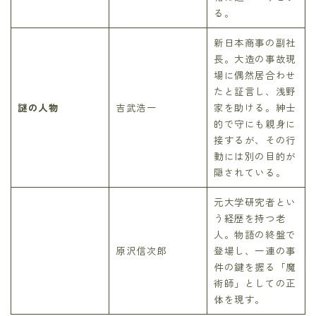
る。
新日本商事の副社
長。大造の事故現
場に偶然居合わせ
たと証言し、浅野
謎の人物
吉武浩一
家を助ける。紳士
的で守にも親身に
接するが、その行
動には別の目的が
隠されている。
元大学研究者とい
う経歴を持つ老
人。物語の終盤で
原沢信次郎
登場し、一連の事
件の鍵を握る「魔
術師」としての正
体を現す。