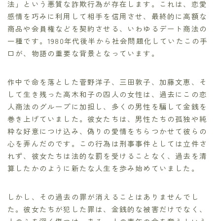
法」という悪質な詐欺行為が存在します。これは、恋愛
感情を巧みに利用して相手を信用させ、最終的に高額な
商品や会員権などを契約させる、いわゆるデート商法の
一種です。1980年代後半から社会問題化していたこの手
口が、物語の重要な背景となっています。
作中で命を落とした菅野洋子、三田敦子、加藤文恵、そ
して生き残った高木和子の四人の女性は、過去にこの恋
人商法のグループに加担し、多くの男性を騙して金銭を
巻き上げていました。彼女たちは、男性たちの孤独や純
粋な好意につけ込み、偽りの愛情をちらつかせて彼らの
心を弄んだのです。この行為は刑事事件としては立件さ
れず、彼女たちは法的な罰を受けることなく、過去を清
算したかのように新たな人生を歩み始めていました。
しかし、その過去の罪が消えることはありませんでし
た。彼女たちが犯した罪は、金銭的な被害だけでなく、