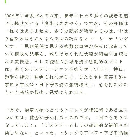
1989年に発表されて以来、長年にわたり多くの読者を魅
了し続けている『魔術はささやく』ですが、その評価は
一様ではありません。多くの読者が絶賛するのは、やは
り宮部みゆきさんならではの巧みなストーリーテリング
です。一見無関係に見える複数の事件が徐々に収束して
いく構成の見事さ、散りばめられた伏線が綺麗に回収さ
れる爽快感、そして読後の余韻を残す感動的なラスト
は、多くのミステリーファンを唸らせています。特に、
過酷な運命に翻弄されながらも、ひたむきに真実を追い
求める主人公・日下守の姿に感情移入し、心を打たれた
という感想が数多く見受けられます。
一方で、物語の核心となるトリックが催眠術である点に
ついては、賛否が分かれるところです。「何でもありに
なってしまう」「ミステリーとしての論理的な謎解きが
楽しめない」といった、トリックのアンフェアさを指摘