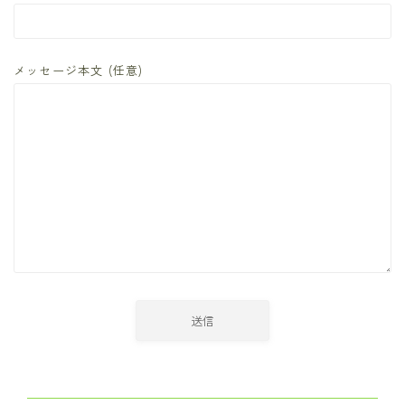
スリラー
メッセージ本文 (任意)
スローライフ
タイムリープ
タイムリープ
タイムリープ
ディストピア
ディストピア
デスゲーム
デスゲーム
ドキュメンタリー