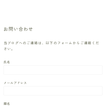
ギャグ・コメディ
グルメ
お問い合わせ
ゲーム
コメディ
当ブログへのご連絡は、以下のフォームからご連絡くだ
さい。
サスパンス
サスペンス
氏名
サスペンス・ミステリ
メールアドレス
サスペンス・ミステリー
サバイバル
題名
スポーツ