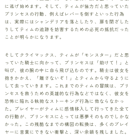
に逃げ始めます。そして、ティムが協力だと思っていた
プリンセスの行動、例えばレバーを倒すといった行為
は、実際にはシャンデリアを落としたり、扉を閉ざした
りしてティムの追跡を妨害するための必死の抵抗だった
ことが明らかになります。
そしてクライマックス、ティムが「モンスター」だと思
っていた騎士に向かって、プリンセスは「助けて！」と
叫び、彼の腕の中に自ら飛び込むのです。騎士は彼女を
抱きかかえ、「離さないぞ！」とティムから守るように
して去っていきます。これまでのティムの冒険は、プリ
ンセスを救うための英雄的な行為などではなく、彼女を
恐怖に陥れる執拗なストーキング行為に他ならなかっ
た。プレイヤーがティムに感情移入して行ってきた全て
の行動が、プリンセスにとっては悪夢そのものでしかな
かった。この残酷なまでの構図の転換は、多くのプレイ
ヤーに言葉にできない衝撃と、深い余韻を残しました。