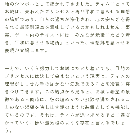
地のシンボルとして描かれてきました。ティムにとって
お城は、失われたプリンセスと再び平和に暮らせる理想
の場所であり、自らの過ちが浄化され、心の安らぎを得
られる最終到達点を意味しているのかもしれません。事
実、ゲーム内のテキストには「みんなが最後にたどり着
き、平和に暮らせる場所」といった、理想郷を思わせる
表現が登場します。
一方で、いくら努力してお城にたどり着いても、目的の
プリンセスには決して会えないという現実は、ティムの
理想がしょせん手の届かない幻想であることを冷徹に突
きつけてきます。この観点から見ると、お城は希望の象
徴であると同時に、彼の埋めがたい孤独や満たされるこ
とのない渇望を映し出す鏡のような装置としても機能し
ているのです。それは、ティムが追い求めるほどに遠ざ
かっていく、儚い蜃気楼のような存在と言えるでしょ
う。