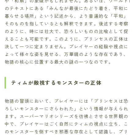
や「和解」の象徴かもしれません。あるいは、ワールド1
のテキストにある「みんなが最後にたどり着き、平和に
暮らせる場所」という記述から、より普遍的な「平和」
そのものを指しているとも解釈できます。後述する考察
のように、時には壮大で、恐ろしいものの比喩として捉
えることも可能です。このように、プリンセスの正体は
決して一つに定まりません。プレイヤーの経験や視点に
よって様々な姿を見せる、万華鏡のような存在であり、
物語の核心に位置する最大の謎の一つなのです。
ティムが敵視するモンスターの正体
物語の冒頭において、プレイヤーには「プリンセスは恐
ろしいモンスターにさらわれた」という情報が与えられ
ます。スーパーマリオシリーズを彷彿とさせる世界観の
中で、プレイヤーはごく自然にティムの視点に立ち、こ
のモンスターを倒すべき邪悪な存在として認識し、プリ