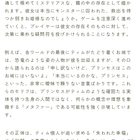
通して極めてミステリアスな、霧の中の存在として描か
れます。彼女は本当にモンスターに囚われた、救出を待
つか弱きお姫様なのでしょうか。ゲームを注意深く進め
ていくと、プレイヤーは彼女の存在そのものに対して、
次第に素朴な疑問符を投げかけられることになります。
例えば、各ワールドの最後にティムがたどり着くお城で
は、恐竜のような姿の人物が彼を出迎えますが、その口
から語られるのは「申し訳ないけど、プリンセスはこの
お城にはいないよ」「本当にいるのかな、プリンセス」
といった、非常に曖昧で頼りない言葉ばかりです。これ
らのセリフは、プリンセスがティムのような確固たる実
体を持つ生身の人間ではなく、何らかの概念や理想を象
徴する「メタファー」である可能性を強く示唆していま
す。
その正体は、ティム個人が追い求める「失われた幸福」