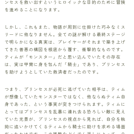
ンセスを救い出すというヒロイックな目的のために冒険
を進めることになります。
しかし、これもまた、物語が周到に仕掛けた巧みなミス
リードに他なりません。全ての謎が解ける最終ステージ
で明らかになる真実は、プレイヤーがそれまで築き上げ
てきた善悪の構図を根底から覆す、衝撃的なものです。
ティムが「モンスター」だと思い込んでいたその存在
は、実は甲冑に身を包んだ「騎士」であり、プリンセス
を助けようとしていた救済者だったのです。
つまり、プリンセスが必死に逃げていた相手は、ティム
が想像していたモンスターではなく、他ならぬティム自
身であった、という事実が突きつけられます。ティムに
とってはプリンセスを乱暴に連れ去る恐ろしい敵に見え
ていた光景が、プリンセスの視点から見れば、自分を執
拗に追いかけてくるティムから騎士に助けを求める場面
だったわけです。この残酷などんでん返しによって、テ