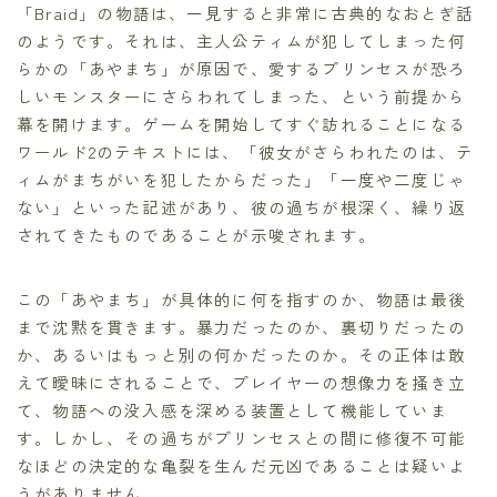
「Braid」の物語は、一見すると非常に古典的なおとぎ話
のようです。それは、主人公ティムが犯してしまった何
らかの「あやまち」が原因で、愛するプリンセスが恐ろ
しいモンスターにさらわれてしまった、という前提から
幕を開けます。ゲームを開始してすぐ訪れることになる
ワールド2のテキストには、「彼女がさらわれたのは、テ
ィムがまちがいを犯したからだった」「一度や二度じゃ
ない」といった記述があり、彼の過ちが根深く、繰り返
されてきたものであることが示唆されます。
この「あやまち」が具体的に何を指すのか、物語は最後
まで沈黙を貫きます。暴力だったのか、裏切りだったの
か、あるいはもっと別の何かだったのか。その正体は敢
えて曖昧にされることで、プレイヤーの想像力を掻き立
て、物語への没入感を深める装置として機能していま
す。しかし、その過ちがプリンセスとの間に修復不可能
なほどの決定的な亀裂を生んだ元凶であることは疑いよ
うがありません。