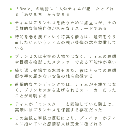
「Braid」の物語は主人公ティムが犯したとされ
る「あやまち」から始まる
ティムはプリンセスを救うために旅立つが、その
英雄的な前提自体が巧みなミスリードである
時間を巻き戻すという特異な能力は、過去をやり
直したいというティムの強い後悔の念を象徴して
いる
プリンセスは実在の人物ではなく、ティムの理想
や目標を投影したメタファーである可能性が高い
繰り返し登場するお城もまた、彼にとっての理想
郷や手の届かない安住の地を象徴する
衝撃的なエンディングでは、ティムが英雄ではな
く、プリンセスから逃げられるストーカーだった
ことが判明する
ティムが「モンスター」と認識していた騎士は、
実際にはプリンセスを保護する存在だった
この主観と客観の反転により、プレイヤーがティ
ムに抱いていた感情移入は完全に覆される