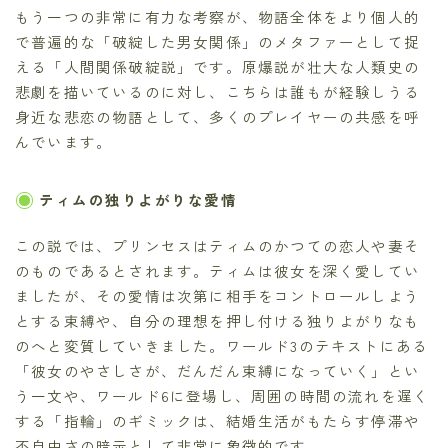
もう一つの非常に有力な考察が、物語全体をより個人的
で普遍的な「破綻した男女関係」のメタファーとして捉
える「人間関係破綻説」です。原爆説が壮大な人類史の
悲劇を描いているのに対し、こちらは誰もが経験しうる
身近な悲恋の物語として、多くのプレイヤーの共感を呼
んでいます。
ティムの独りよがりな愛情
この説では、プリンセスはティムのかつての恋人や妻そ
のものであるとされます。ティムは彼女を深く愛してい
ましたが、その愛情は次第に相手をコントロールしよう
とする束縛や、自分の理想を押し付ける独りよがりなも
のへと変質していきました。ワールド3のテキストにある
「彼女のやさしさが、だんだん束縛になっていく」とい
う一文や、ワールド6に登場し、周囲の時間の流れを遅く
する「指輪」のギミックは、結婚生活がもたらす停滞や
不自由さの暗示として非常に象徴的です。