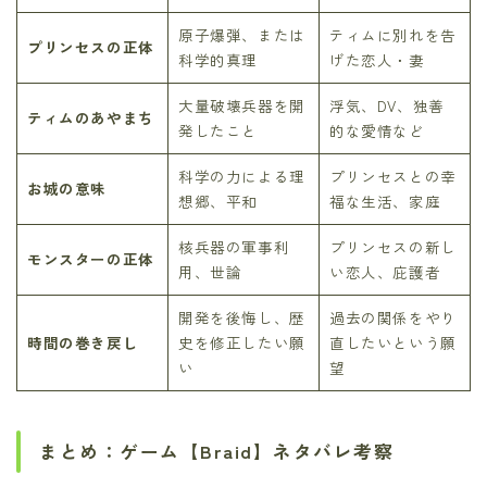
原子爆弾、または
ティムに別れを告
プリンセスの正体
科学的真理
げた恋人・妻
大量破壊兵器を開
浮気、DV、独善
ティムのあやまち
発したこと
的な愛情など
科学の力による理
プリンセスとの幸
お城の意味
想郷、平和
福な生活、家庭
核兵器の軍事利
プリンセスの新し
モンスターの正体
用、世論
い恋人、庇護者
開発を後悔し、歴
過去の関係をやり
時間の巻き戻し
史を修正したい願
直したいという願
い
望
まとめ：ゲーム【Braid】ネタバレ考察