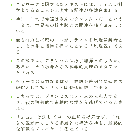
エピローグに隠されたテキストには、ティムが科
学者であることを示唆する記述が多数含まれる
特に「これで俺達はみんなクソッタレだ」という
一文は、世界初の核実験との関連を強く暗示して
いる
最も有力な考察の一つが、ティムを原爆開発者と
し、その罪と後悔を描いたとする「原爆説」であ
る
この説では、プリンセスは原子爆弾そのものか、
あるいはその根源となる科学的真理のメタファー
とされる
もう一つの有力な考察が、物語を普遍的な恋愛の
破綻として描く「人間関係破綻説」である
こちらでは、プリンセスはティムの元恋人であ
り、彼の独善的で束縛的な愛から逃げているとさ
れる
「Braid」は決して単一の正解を提示せず、これ
らの説が両立しうる多層的な構造を持ち、最終的
な解釈をプレイヤーに委ねている