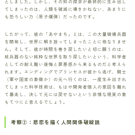
としました。しかし、その知の探求が最終的に生み出し
てしまったのは、人類を破滅に導きかねない、あまりに
も恐ろしい力（原子爆弾）だったのです。
したがって、彼の「あやまち」とは、この大量破壊兵器
を開発し、世界に解き放ってしまったことに他なりませ
ん。そして、彼が時間を巻き戻したいと切に願うのは、
核兵器のない純粋な世界を取り戻したいという、科学者
としての耐え難い後悔と罪悪感から来るものだと考えら
れます。エンディングでプリンセスが彼から逃げ、騎士
（軍や国家の象徴か）の元へ行くのは、一度生み出され
てしまった科学技術は、もはや開発者個人の意図を離れ
て暴走し、決して元には戻せないという非情な現実の象
もてつにと言えるでしょう。
考察②：悲恋を描く人間関係破綻説