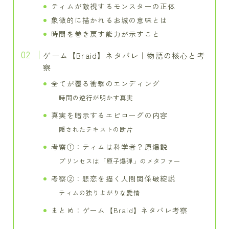
ティムが敵視するモンスターの正体
象徴的に描かれるお城の意味とは
時間を巻き戻す能力が示すこと
ゲーム【Braid】ネタバレ｜物語の核心と考
察
全てが覆る衝撃のエンディング
時間の逆行が明かす真実
真実を暗示するエピローグの内容
隠されたテキストの断片
考察①：ティムは科学者？原爆説
プリンセスは「原子爆弾」のメタファー
考察②：悲恋を描く人間関係破綻説
ティムの独りよがりな愛情
まとめ：ゲーム【Braid】ネタバレ考察