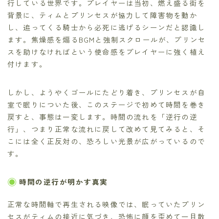
行している世界です。プレイヤーは当初、燃え盛る街を
背景に、ティムとプリンセスが協力して障害物を動か
し、追ってくる騎士から必死に逃げるシーンだと認識し
ます。焦燥感を煽るBGMと強制スクロールが、プリンセ
スを助けなければという使命感をプレイヤーに強く植え
付けます。
しかし、ようやくゴールにたどり着き、プリンセスが自
室で眠りについた後、このステージで初めて時間を巻き
戻すと、事態は一変します。時間の流れを「逆行の逆
行」、つまり正常な流れに戻して改めて見てみると、そ
こには全く正反対の、恐ろしい光景が広がっているので
す。
時間の逆行が明かす真実
正常な時間軸で再生される映像では、眠っていたプリン
セスがティムの接近に気づき、恐怖に顔を歪めて一目散