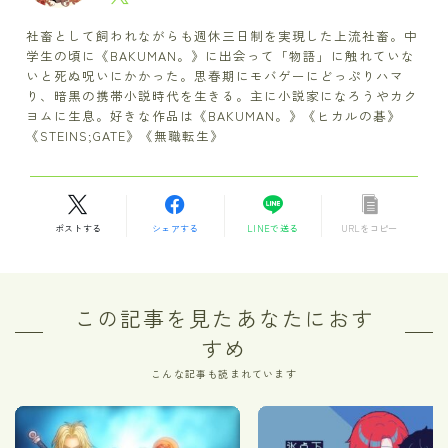
社畜として飼われながらも週休三日制を実現した上流社畜。中
学生の頃に《BAKUMAN。》に出会って「物語」に触れていな
いと死ぬ呪いにかかった。思春期にモバゲーにどっぷりハマ
り、暗黒の携帯小説時代を生きる。主に小説家になろうやカク
ヨムに生息。好きな作品は《BAKUMAN。》《ヒカルの碁》
《STEINS;GATE》《無職転生》
ポストする
シェアする
LINEで送る
URLをコピー
この記事を見たあなたにおす
すめ
こんな記事も読まれています