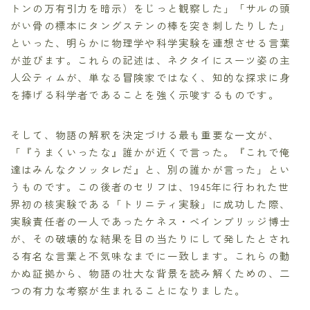
トンの万有引力を暗示）をじっと観察した」「サルの頭
がい骨の標本にタングステンの棒を突き刺したりした」
といった、明らかに物理学や科学実験を連想させる言葉
が並びます。これらの記述は、ネクタイにスーツ姿の主
人公ティムが、単なる冒険家ではなく、知的な探求に身
を捧げる科学者であることを強く示唆するものです。
そして、物語の解釈を決定づける最も重要な一文が、
「『うまくいったな』誰かが近くで言った。『これで俺
達はみんなクソッタレだ』と、別の誰かが言った」とい
うものです。この後者のセリフは、1945年に行われた世
界初の核実験である「トリニティ実験」に成功した際、
実験責任者の一人であったケネス・ベインブリッジ博士
が、その破壊的な結果を目の当たりにして発したとされ
る有名な言葉と不気味なまでに一致します。これらの動
かぬ証拠から、物語の壮大な背景を読み解くための、二
つの有力な考察が生まれることになりました。