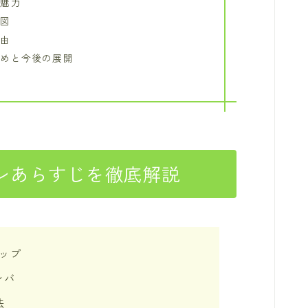
の魅力
関図
理由
とめと今後の展開
レあらすじを徹底解説
ップ
ンバ
法