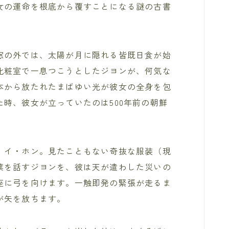
女の運命を根底から覆すことになる謎の古書
。
窓の外では、太陽が月に隠れる皆既日食が始
化粧室で一息つこうとしたジヨンが、何気な
本から放たれたまばゆい光が彼女の全身を包
時、彼女が立っていたのは500年前の朝鮮
、イ・ホン。見たこともない奇抜な服装（現
葉を話すジヨンを、彼は天が遣わした災いの
座に弓を向けます。一触即発の緊張が走るま
が矢を放ちます。