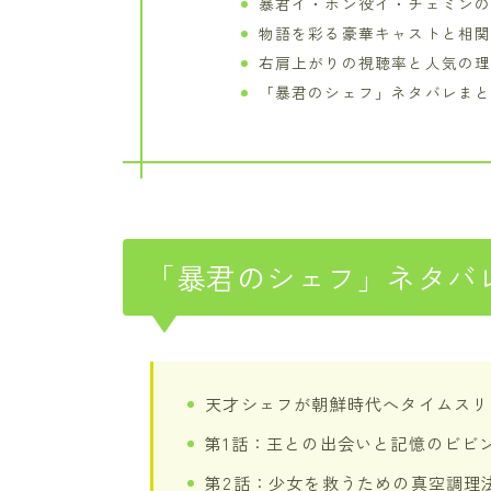
暴君イ・ホン役イ・チェミン
物語を彩る豪華キャストと相
右肩上がりの視聴率と人気の
「暴君のシェフ」ネタバレま
「暴君のシェフ」ネタバ
天才シェフが朝鮮時代へタイムスリ
第1話：王との出会いと記憶のビビ
第2話：少女を救うための真空調理