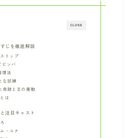
CLOSE
らすじを徹底解説
ムスリップ
ビビンバ
調理法
たな試練
た奇跡と王の衝動
」とは
想と注目キャスト
ころ
イム・ユナ