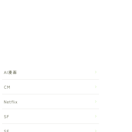
AI漫画
CM
Netflix
SF
SF