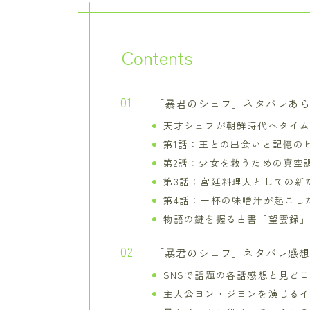
Contents
「暴君のシェフ」ネタバレあ
天才シェフが朝鮮時代へタイ
第1話：王との出会いと記憶の
第2話：少女を救うための真空
第3話：宮廷料理人としての新
第4話：一杯の味噌汁が起こし
物語の鍵を握る古書「望雲録
「暴君のシェフ」ネタバレ感
SNSで話題の各話感想と見ど
主人公ヨン・ジヨンを演じる