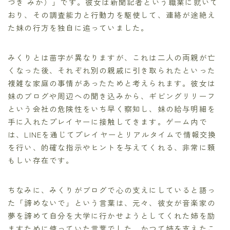
づき みか）」です。彼女は新聞記者という職業に就いて
おり、その調査能力と行動力を駆使して、連絡が途絶え
た妹の行方を独自に追っていました。
みくりとは苗字が異なりますが、これは二人の両親が亡
くなった後、それぞれ別の親戚に引き取られたといった
複雑な家庭の事情があったためと考えられます。彼女は
妹のブログや周辺への聞き込みから、ギビングリリーフ
という会社の危険性をいち早く察知し、妹の給与明細を
手に入れたプレイヤーに接触してきます。ゲーム内で
は、LINEを通じてプレイヤーとリアルタイムで情報交換
を行い、的確な指示やヒントを与えてくれる、非常に頼
もしい存在です。
ちなみに、みくりがブログで心の支えにしていると語っ
た「諦めないで」という言葉は、元々、彼女が音楽家の
夢を諦めて自分を大学に行かせようとしてくれた姉を励
ますために使っていた言葉でした。かつて姉を支えたこ