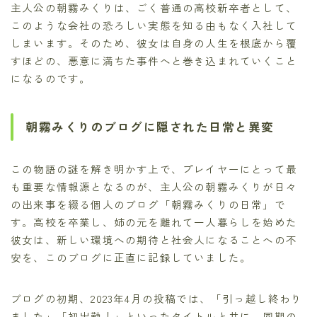
主人公の朝霧みくりは、ごく普通の高校新卒者として、
このような会社の恐ろしい実態を知る由もなく入社して
しまいます。そのため、彼女は自身の人生を根底から覆
すほどの、悪意に満ちた事件へと巻き込まれていくこと
になるのです。
朝霧みくりのブログに隠された日常と異変
この物語の謎を解き明かす上で、プレイヤーにとって最
も重要な情報源となるのが、主人公の朝霧みくりが日々
の出来事を綴る個人のブログ「朝霧みくりの日常」で
す。高校を卒業し、姉の元を離れて一人暮らしを始めた
彼女は、新しい環境への期待と社会人になることへの不
安を、このブログに正直に記録していました。
ブログの初期、2023年4月の投稿では、「引っ越し終わり
ました」「初出勤！」といったタイトルと共に、同期の