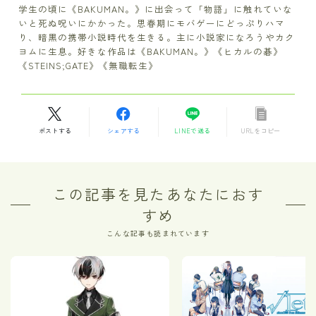
学生の頃に《BAKUMAN。》に出会って「物語」に触れていな
いと死ぬ呪いにかかった。思春期にモバゲーにどっぷりハマ
り、暗黒の携帯小説時代を生きる。主に小説家になろうやカク
ヨムに生息。好きな作品は《BAKUMAN。》《ヒカルの碁》
《STEINS;GATE》《無職転生》
ポストする
シェアする
LINEで送る
URLをコピー
この記事を見たあなたにおす
すめ
こんな記事も読まれています