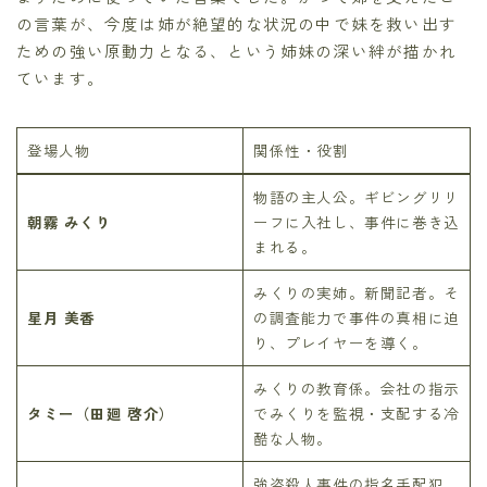
の言葉が、今度は姉が絶望的な状況の中で妹を救い出す
ための強い原動力となる、という姉妹の深い絆が描かれ
ています。
登場人物
関係性・役割
物語の主人公。ギビングリリ
朝霧 みくり
ーフに入社し、事件に巻き込
まれる。
みくりの実姉。新聞記者。そ
星月 美香
の調査能力で事件の真相に迫
り、プレイヤーを導く。
みくりの教育係。会社の指示
タミー（田廻 啓介）
でみくりを監視・支配する冷
酷な人物。
強盗殺人事件の指名手配犯。