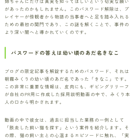
姉ちゃんにだけは真実を知ってほしいという切実な願い
があったのかもしれません。このパスワード解除は、プ
レイヤーが傍観者から物語の当事者へと足を踏み入れる
ための最初の関門であり、この謎を解くことで、事件の
より深い闇へと導かれていくのです。
パスワードの答えは幼い頃のあだ名きなこ
ブログの限定記事を解錠するためのパスワード、それは
朝霧みくりの幼い頃のあだ名であった「きなこ」です。
この非常に重要な情報は、皮肉にも、ギビングリリーフ
が自社のPR用に作成した採用説明動画の中で、みくり本
人の口から明かされます。
動画の中で彼女は、過去に担当した業務の一例として
「脱走した飼い猫を探す」という案件を紹介します。そ
の際、猫の飼い主との心温まるエピソードに触れ、「実