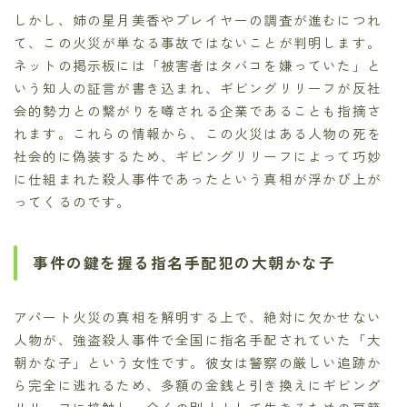
しかし、姉の星月美香やプレイヤーの調査が進むにつれ
て、この火災が単なる事故ではないことが判明します。
ネットの掲示板には「被害者はタバコを嫌っていた」と
いう知人の証言が書き込まれ、ギビングリリーフが反社
会的勢力との繋がりを噂される企業であることも指摘さ
れます。これらの情報から、この火災はある人物の死を
社会的に偽装するため、ギビングリリーフによって巧妙
に仕組まれた殺人事件であったという真相が浮かび上が
ってくるのです。
事件の鍵を握る指名手配犯の大朝かな子
アパート火災の真相を解明する上で、絶対に欠かせない
人物が、強盗殺人事件で全国に指名手配されていた「大
朝かな子」という女性です。彼女は警察の厳しい追跡か
ら完全に逃れるため、多額の金銭と引き換えにギビング