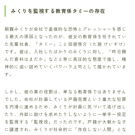
みくりを監視する教育係タミーの存在
朝霧みくりが会社で直接的な恐怖とプレッシャーを感じ
る最大の原因となったのが、彼女の教育係を任されてい
た先輩社員、「タミー」こと田廻啓介（た廻 けいすけ）
です。彼は、入社したばかりのみくりに対し、「昨日頼
んだ資料はまだか」などと常に高圧的な態度で接し、精
神的に追い詰めていくパワハラ上司として描かれていま
す。
しかし、彼の真の役割は、単なる教育係ではありません
でした。会社が計画している戸籍売買という重大な犯罪
を円滑に進めるため、みくりが計画に気づいて逃げ出し
たり、外部に助けを求めたりしないように一挙手一投足
を監視する「監視役」だったのです。戸籍が大朝かな子
に譲渡され、みくりが社会的に「存在しない人間」とな