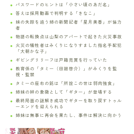
パスワードのヒントは「小さい頃のあだ名」
答えは採用動画で判明する「きなこ」
妹の失踪を追う姉の新聞記者「星月美香」が協力
者
物語の転換点は山梨のアパートで起きた火災事故
火災の犠牲者はみくりになりすました指名手配犯
「大朝かな子」
ギビングリリーフは戸籍売買を行っていた
教育係の「タミー（田廻啓介）」がみくりを監
視・監禁
タミーの座右の銘は「所詮この世は弱肉強食」
姉妹の絆の象徴として「ギター」が登場する
最終局面の謎解き成功でギターを取り戻すトゥル
ーエンドを迎えられる
姉妹は無事に再会を果たし、事件は解決に向かう