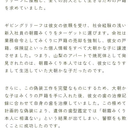
リリーフに接触し、全くの別人として生きるための戸籍
を求めていました。
ギビングリリーフは彼女の依頼を受け、社会経験の浅い
新入社員の朝霧みくりをターゲットに選びます。会社は
業務命令としてみくりに戸籍の売却を強制し、彼女の戸
籍、保険証といった個人情報をすべて大朝かな子に譲渡
させました。つまり、山梨のアパートで焼死体として発
見されたのは、朝霧みくり本人ではなく、彼女になりす
まして生活していた大朝かな子だったのです。
さらに、この偽装工作を完璧なものにするため、大朝か
な子はみくりの戸籍を手に入れた後、彼女の歯の治療記
録に合わせて自身の歯を治療していました。この極めて
計画的な偽装により、遺体の歯型鑑定では「朝霧みくり
本人に相違ない」という結果が出てしまい、警察をも欺
くことに成功したのです。